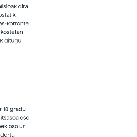
lisioak dira
ostatik
sas-korronte
 kostetan
k ditugu
r 18 gradu
 itsasoa oso
oek oso ur
idortu