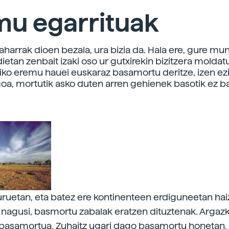
mu egarrituak
harrak dioen bezala, ura bizia da. Hala ere, gure m
etan zenbait izaki oso ur gutxirekin bizitzera moldatu
iko eremu hauei euskaraz basamortu deritze, izen ez
a, mortutik asko duten arren gehienek basotik ez ba
uruetan, eta batez ere kontinenteen erdiguneetan hai
a nagusi, basmortu zabalak eratzen dituztenak. Argaz
 basamortua. Zuhaitz ugari dago basamortu honetan, 