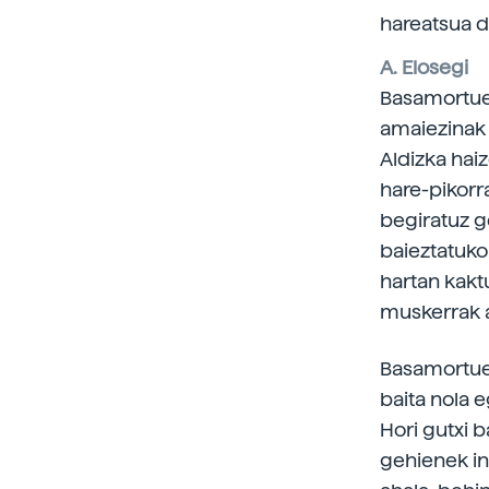
hareatsua d
A. Elosegi
Basamortuek
amaiezinak 
Aldizka haiz
hare-pikorra
begiratuz ge
baieztatuko 
hartan kakt
muskerrak a
Basamortuen
baita nola e
Hori gutxi b
gehienek in