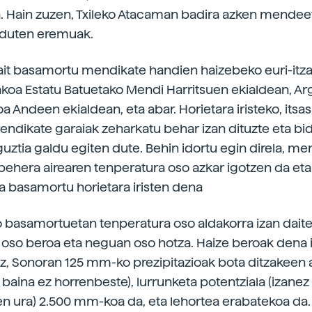
a. Hain zuzen, Txileko Atacaman badira azken mendeet
 duten eremuak.
it basamortu mendikate handien haizebeko euri-itza
akoa Estatu Batuetako Mendi Harritsuen ekialdean, Ar
 Andeen ekialdean, eta abar. Horietara iristeko, itsas
ndikate garaiak zeharkatu behar izan dituzte eta bi
uztia galdu egiten dute. Behin idortu egin direla, me
ehera airearen tenperatura oso azkar igotzen da eta
da basamortu horietara iristen dena
ko basamortuetan tenperatura oso aldakorra izan dait
 oso beroa eta neguan oso hotza. Haize beroak dena 
ez, Sonoran 125 mm-ko prezipitazioak bota ditzakeen 
a, baina ez horrenbeste), lurrunketa potentziala (izanez
n ura) 2.500 mm-koa da, eta lehortea erabatekoa da.