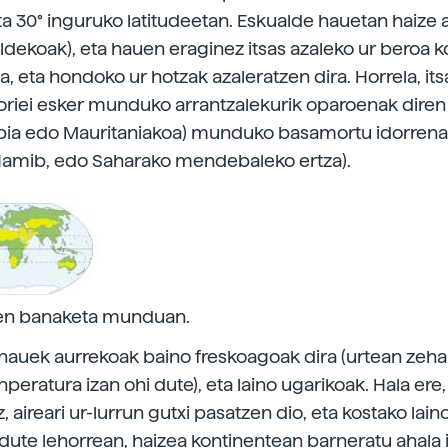
a 30° inguruko latitudeetan. Eskualde hauetan haize a
ldekoak), eta hauen eraginez itsas azaleko ur beroa k
a, eta hondoko ur hotzak azaleratzen dira. Horrela, it
joriei esker munduko arrantzalekurik oparoenak diren
ibia edo Mauritaniakoa) munduko basamortu idorrena
Namib, edo Saharako mendebaleko ertza).
n banaketa munduan.
auek aurrekoak baino freskoagoak dira (urtean zeha
peratura izan ohi dute), eta laino ugarikoak. Hala ere,
 aireari ur-lurrun gutxi pasatzen dio, eta kostako lain
 dute lehorrean, haizea kontinentean barneratu ahala 