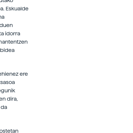
utako
oa. Eskualde
na
n duen
ta idorra
 mantentzen
 bidea
ehienez ere
itsasoa
egunik
en dira,
 da
ostetan