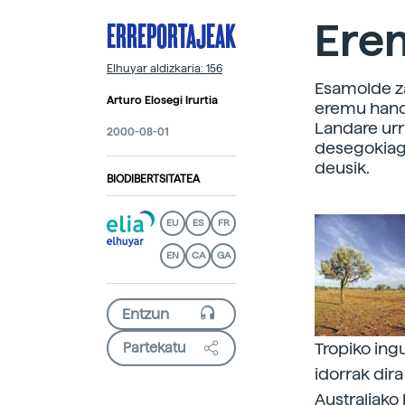
ERREPORTAJEAK
Ere
Elhuyar aldizkaria: 156
Esamolde za
Arturo Elosegi Irurtia
eremu handi
Landare urr
2000-08-01
desegokiago
deusik.
BIODIBERTSITATEA
EU
ES
FR
EN
CA
GA
Tropiko ing
Partekatu
idorrak dir
Australiako