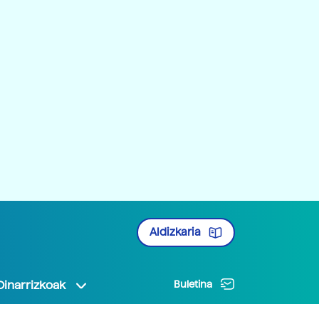
Aldizkaria
Oinarrizkoak
Buletina