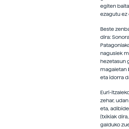
egiten bait
ezagutu ez
Beste zenba
dira: Sonor
Patagoniakoa
nagusiek me
hezetasun g
magaletan b
eta idorra 
Euri-itzale
zehar, udan
eta, adibid
(txikiak dir
galduko zue