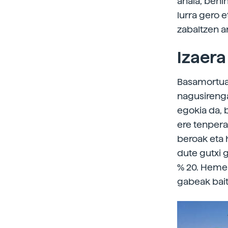
ahala, behin
lurra gero 
zabaltzen a
Izaera
Basamortuak
nagusirenga
egokia da, b
ere tenpera
beroak eta 
dute gutxi 
% 20. Hemen
gabeak bait