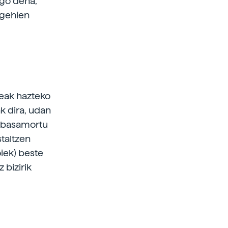
ago dena,
 gehien
reak hazteko
ak dira, udan
, basamortu
staltzen
iek) beste
 bizirik