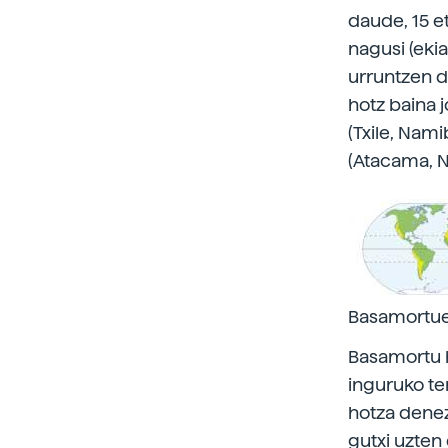
daude, 15 et
nagusi (ekia
urruntzen d
hotz baina 
(Txile, Nam
(Atacama, 
Basamortue
Basamortu h
inguruko ten
hotza denez,
gutxi uzten