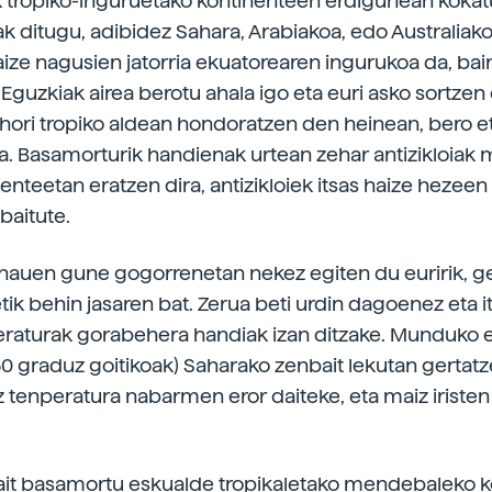
k tropiko-inguruetako kontinenteen erdigunean kokat
 ditugu, adibidez Sahara, Arabiakoa, edo Australiak
ize nagusien jatorria ekuatorearen ingurukoa da, bai
Eguzkiak airea berotu ahala igo eta euri asko sortze
e hori tropiko aldean hondoratzen den heinean, bero e
a. Basamorturik handienak urtean zehar antizikloiak
enteetan eratzen dira, antizikloiek itsas haize hezeen
baitute.
auen gune gogorrenetan nekez egiten du euririk, g
tik behin jasaren bat. Zerua beti urdin dagoenez eta 
peraturak gorabehera handiak izan ditzake. Munduko 
0 graduz goitikoak) Saharako zenbait lekutan gertatz
 tenperatura nabarmen eror daiteke, eta maiz iristen
ait basamortu eskualde tropikaletako mendebaleko k