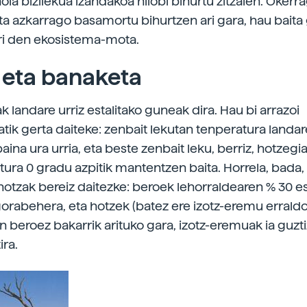
ola bizilekua izandakoa hilobi bihurtu zitzaien. Okerr
eta azkarrago basamortu bihurtzen ari gara, hau baita
ri den ekosistema-mota.
 eta banaketa
 landare urriz estalitako guneak dira. Hau bi arrazoi
tik gerta daiteke: zenbait lekutan tenperatura landa
aina ura urria, eta beste zenbait leku, berriz, hotzegi
tura 0 gradu azpitik mantentzen baita. Horrela, bada
hotzak bereiz daitezke: beroek lehorraldearen % 30 e
gorabehera, eta hotzek (batez ere izotz-eremu erraldo
 beroez bakarrik arituko gara, izotz-eremuak ia guztiz
ira.