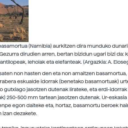
asamortua (Namibia) aurkitzen dira munduko dunari
Gezurra dirudien arren, bertan bizidun ugari bizi da: 
ntilopeak, lehoiak eta elefanteak. (Argazkia: A. Eloseg
esaten non hasten den eta non amaitzen basamortua,
rabera eskualde idorrak (benetako basamortuak) ur
 gutxiago jasotzen dutenak lirateke, eta erdi-idorrak 
) 250-500 mm tartean jasotzen dutenak. Ur-eskasia 
npe egon daiteke eta, hortaz, basamortu beroek hain
 izan dezakete.