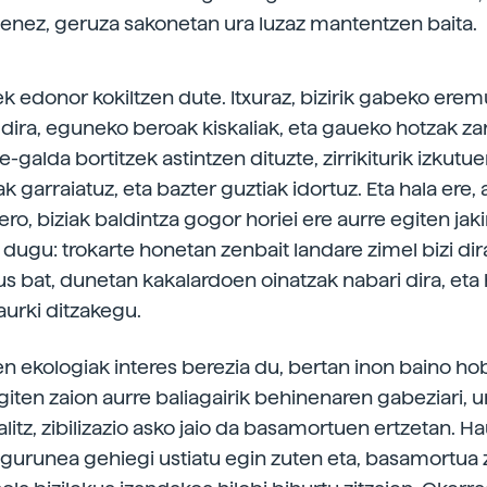
enez, geruza sakonetan ura luzaz mantentzen baita.
 edonor kokiltzen dute. Itxuraz, bizirik gabeko erem
dira, eguneko beroak kiskaliak, eta gaueko hotzak za
e-galda bortitzek astintzen dituzte, zirrikiturik izkutu
k garraiatuz, eta bazter guztiak idortuz. Eta hala ere, 
ro, biziak baldintza gogor horiei ere aurre egiten jak
dugu: trokarte honetan zenbait landare zimel bizi dir
us bat, dunetan kakalardoen oinatzak nabari dira, eta
urki ditzakegu.
 ekologiak interes berezia du, bertan inon baino ho
giten zaion aurre baliagairik behinenaren gabeziari, ur
alitz, zibilizazio asko jaio da basamortuen ertzetan. H
gurunea gehiegi ustiatu egin zuten eta, basamortua