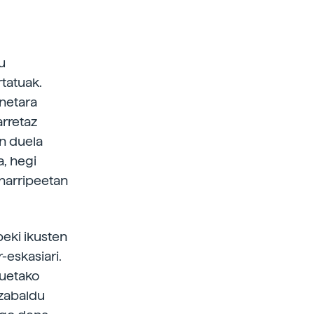
u
rtatuak.
enetara
arretaz
in duela
a, hegi
 harripeetan
beki ikusten
-eskasiari.
auetako
 zabaldu