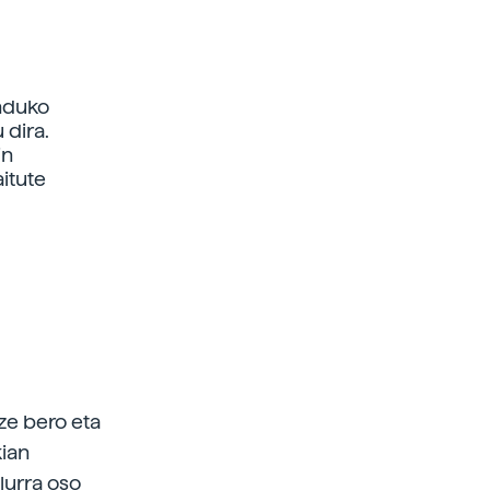
unduko
 dira.
in
itute
ze bero eta
kian
lurra oso