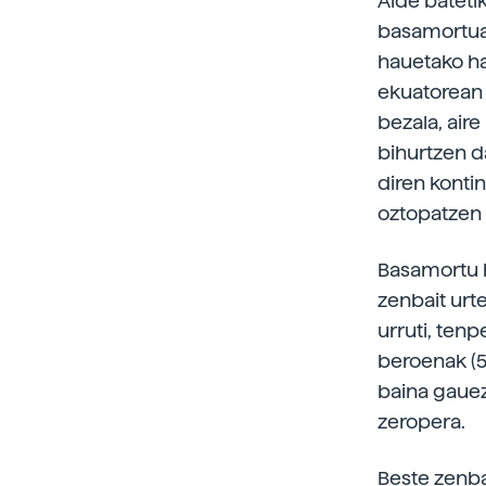
Alde bateti
basamortuak
hauetako ha
ekuatorean 
bezala, air
bihurtzen d
diren kontin
oztopatzen 
Basamortu h
zenbait urte
urruti, ten
beroenak (5
baina gauez
zeropera.
Beste zenb