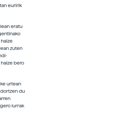
an euririk
lean eratu
gentinako
 haize
dean zuten
ndi-
 haize bero
eke urtean
idortzen du
arren
 gero lurrak