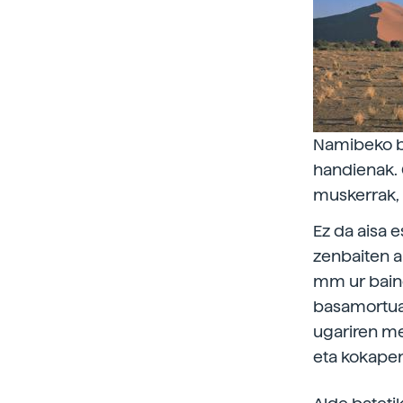
Namibeko b
handienak. 
muskerrak, a
Ez da aisa 
zenbaiten a
mm ur baino
basamortuak
ugariren me
eta kokapen