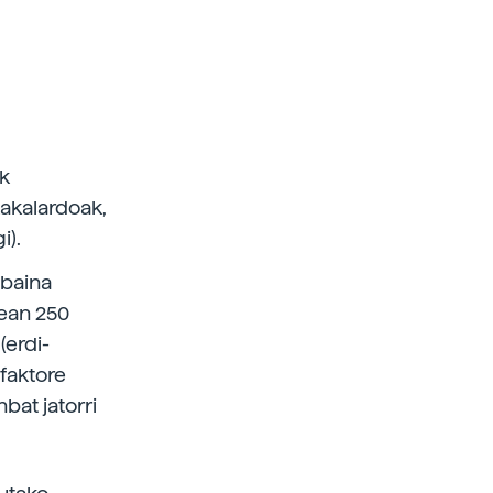
k
kakalardoak,
i).
 baina
tean 250
(erdi-
faktore
bat jatorri