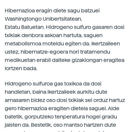
Hibernazioa eragin diete sagu batzuei
Washingtongo Unibertsitatean,
Estatu Batuetan. Hidrogeno sulfuro gasaren dosi
txikiak denbora askoan hartuta, saguen
metabolismoa moteldu egiten da. Ikertzaileen
ustez, hibernatze-egoera hori tratamendu
medikuetan erabil daiteke gizakiongan eragitea
lortzen bada.
Hidrogeno sulfuroa gas toxikoa da dosi
handietan, baina ikertzaileek aurkitu dute
arnasaren bidez oso dosi txikiak sei orduz hartuz
gero hibernazioa eragiten dietela saguei. Alde
batetik, gorputzeko tenperatura hogei gradu
jaisten da. Bestetik, oso mantso hartzen dute