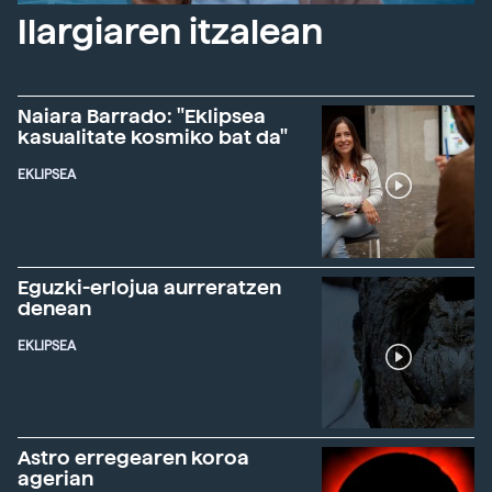
Ilargiaren itzalean
Naiara Barrado: "Eklipsea
kasualitate kosmiko bat da"
EKLIPSEA
Eguzki-erlojua aurreratzen
denean
EKLIPSEA
Astro erregearen koroa
agerian