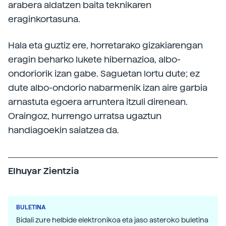
arabera aldatzen baita teknikaren
eraginkortasuna.
Hala eta guztiz ere, horretarako gizakiarengan
eragin beharko lukete hibernazioa, albo-
ondoriorik izan gabe. Saguetan lortu dute; ez
dute albo-ondorio nabarmenik izan aire garbia
arnastuta egoera arruntera itzuli direnean.
Oraingoz, hurrengo urratsa ugaztun
handiagoekin saiatzea da.
Elhuyar Zientzia
BULETINA
Bidali zure helbide elektronikoa eta jaso asteroko buletina