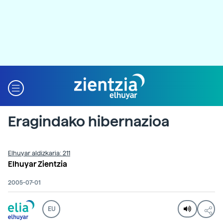
Eragindako hibernazioa
Elhuyar aldizkaria: 211
Elhuyar Zientzia
2005-07-01
EU