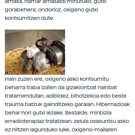
arnasa, hamar arnasaldi minutuko, gutxi
gorabehera; ondorioz, oxigeno gutxi
kontsumitzen dute.
Hain zuzen ere, oxigeno asko kontsumitu
beharra traba izaten da gizakiontzat hainbat
tratamendutan, adibidez, bihotzekoa edo beste
trauma batzuk gainditzeko garaian. Hibernazioak
behar hori gutxi lezake. Bestalde, minbizia
erradioterapiaz tratatzean, zelula osasuntsu asko
ez hiltzen lagunduko luke, oxigeno-mailaren