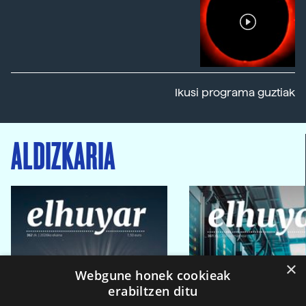
Ikusi programa guztiak
ALDIZKARIA
×
Webgune honek cookieak
erabiltzen ditu