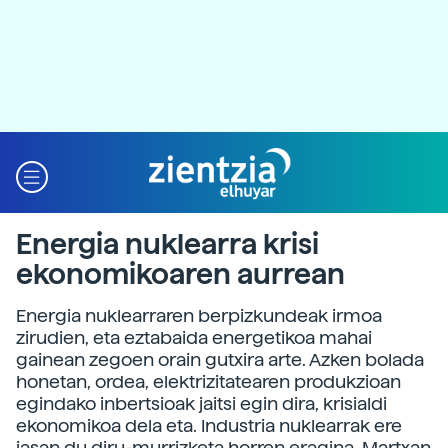
Energia nuklearra krisi
ekonomikoaren aurrean
Energia nuklearraren berpizkundeak irmoa
zirudien, eta eztabaida energetikoa mahai
gainean zegoen orain gutxira arte. Azken bolada
honetan, ordea, elektrizitatearen produkzioan
egindako inbertsioak jaitsi egin dira, krisialdi
ekonomikoa dela eta. Industria nuklearrak ere
jasan du diru-murrizketa horren eragina. Martxan