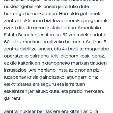
nuklear gehienek lanean jarraituko dute
hurrengo hamarkadetan. Herrialde gehienek
zentral nuklearren bizi-luzapenerako programak
ezarri dituzte euren instalazioetan. Amerikako
Estatu Batuetan, esaterako, 52 zentralek badute
60 urtez martxan jarraitzeko baimena. Suitzan, 5
zentral dabiltza lanean, eta 4k badute mugagabe
operatzeko baimena. Krisi ekonomikoak, beraz,
ez die kalterik egin dagoeneko martxan dauden
instalazioei. Are gehiago, instalazio horien bizi-
luzapenak krisia gainditzeko lagungarri dira:
elektrizitatea era seguru eta jarraituan
eskaintzen jarraituko dute, eta prezio merkean,
gainera.
Zentral nuklear berriak ere eraikitzen ari dira