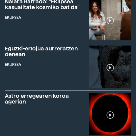
Naiara Barrado: "Eklipsea
kasualitate kosmiko bat da"
EKLIPSEA
Eguzki-erlojua aurreratzen
denean
EKLIPSEA
Astro erregearen koroa
agerian