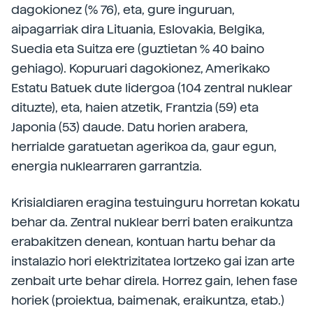
dagokionez (% 76), eta, gure inguruan,
aipagarriak dira Lituania, Eslovakia, Belgika,
Suedia eta Suitza ere (guztietan % 40 baino
gehiago). Kopuruari dagokionez, Amerikako
Estatu Batuek dute lidergoa (104 zentral nuklear
dituzte), eta, haien atzetik, Frantzia (59) eta
Japonia (53) daude. Datu horien arabera,
herrialde garatuetan agerikoa da, gaur egun,
energia nuklearraren garrantzia.
Krisialdiaren eragina testuinguru horretan kokatu
behar da. Zentral nuklear berri baten eraikuntza
erabakitzen denean, kontuan hartu behar da
instalazio hori elektrizitatea lortzeko gai izan arte
zenbait urte behar direla. Horrez gain, lehen fase
horiek (proiektua, baimenak, eraikuntza, etab.)