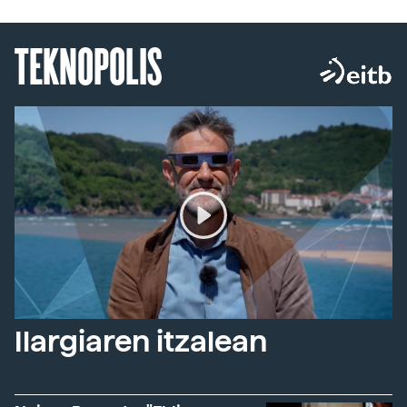
TEKNOPOLIS
Ilargiaren itzalean