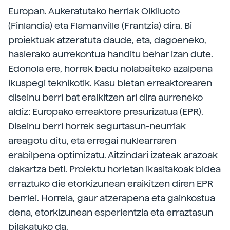
Europan. Aukeratutako herriak Olkiluoto
(Finlandia) eta Flamanville (Frantzia) dira. Bi
proiektuak atzeratuta daude, eta, dagoeneko,
hasierako aurrekontua handitu behar izan dute.
Edonola ere, horrek badu nolabaiteko azalpena
ikuspegi teknikotik. Kasu bietan erreaktorearen
diseinu berri bat eraikitzen ari dira aurreneko
aldiz: Europako erreaktore presurizatua (EPR).
Diseinu berri horrek segurtasun-neurriak
areagotu ditu, eta erregai nuklearraren
erabilpena optimizatu. Aitzindari izateak arazoak
dakartza beti. Proiektu horietan ikasitakoak bidea
erraztuko die etorkizunean eraikitzen diren EPR
berriei. Horrela, gaur atzerapena eta gainkostua
dena, etorkizunean esperientzia eta erraztasun
bilakatuko da.