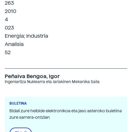
263
2010
4
023
Energia; Industria
Analisia
52
Peñalva Bengoa, Igor
Ingeniaritza Nuklearra eta Jariakinen Mekanika Saila
BULETINA
Bidali zure helbide elektronikoa eta jaso asteroko buletina
zure sarrera-ontzian