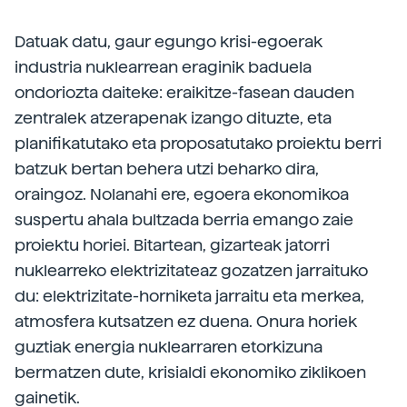
Datuak datu, gaur egungo krisi-egoerak
industria nuklearrean eraginik baduela
ondoriozta daiteke: eraikitze-fasean dauden
zentralek atzerapenak izango dituzte, eta
planifikatutako eta proposatutako proiektu berri
batzuk bertan behera utzi beharko dira,
oraingoz. Nolanahi ere, egoera ekonomikoa
suspertu ahala bultzada berria emango zaie
proiektu horiei. Bitartean, gizarteak jatorri
nuklearreko elektrizitateaz gozatzen jarraituko
du: elektrizitate-horniketa jarraitu eta merkea,
atmosfera kutsatzen ez duena. Onura horiek
guztiak energia nuklearraren etorkizuna
bermatzen dute, krisialdi ekonomiko ziklikoen
gainetik.