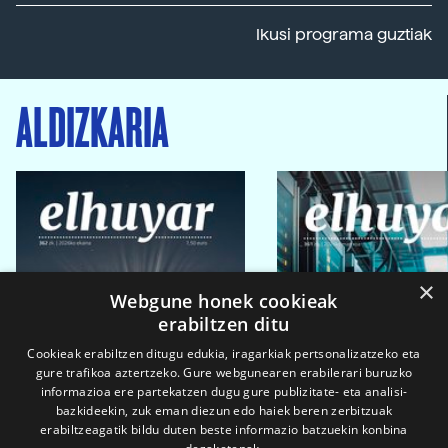
Ikusi programa guztiak
ALDIZKARIA
×
Webgune honek cookieak
erabiltzen ditu
Cookieak erabiltzen ditugu edukia, iragarkiak pertsonalizatzeko eta
gure trafikoa aztertzeko. Gure webgunearen erabilerari buruzko
informazioa ere partekatzen dugu gure publizitate- eta analisi-
bazkideekin, zuk eman diezun edo haiek beren zerbitzuak
erabiltzeagatik bildu duten beste informazio batzuekin konbina