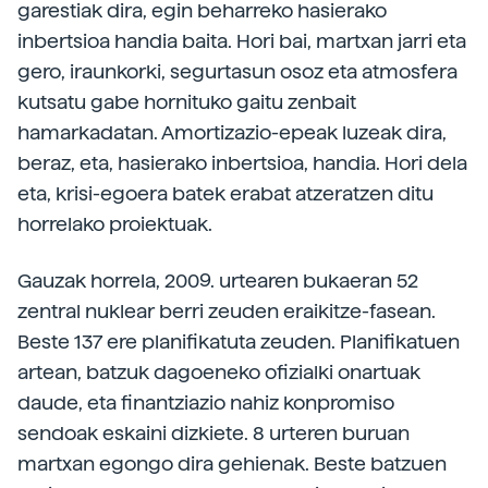
garestiak dira, egin beharreko hasierako
inbertsioa handia baita. Hori bai, martxan jarri eta
gero, iraunkorki, segurtasun osoz eta atmosfera
kutsatu gabe hornituko gaitu zenbait
hamarkadatan. Amortizazio-epeak luzeak dira,
beraz, eta, hasierako inbertsioa, handia. Hori dela
eta, krisi-egoera batek erabat atzeratzen ditu
horrelako proiektuak.
Gauzak horrela, 2009. urtearen bukaeran 52
zentral nuklear berri zeuden eraikitze-fasean.
Beste 137 ere planifikatuta zeuden. Planifikatuen
artean, batzuk dagoeneko ofizialki onartuak
daude, eta finantziazio nahiz konpromiso
sendoak eskaini dizkiete. 8 urteren buruan
martxan egongo dira gehienak. Beste batzuen