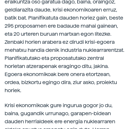
eraikuntza oso garatua dago, baina, oraingoz,
geldiarazita daude, krisi ekonomikoaren erruz,
batik bat. Planifikatuta dauden horiez gain, beste
295 proposamen ere badaude mahai gainean,
eta 20 urteren buruan martxan egon litezke.
Zenbaki horien arabera ez dirudi krisi-egoera
mehatxu handia denik industria nuklearrarentzat.
Planifikatutako eta proposatutako zentral
horietan atzerapenak eragingo ditu, jakina.
Egoera ekonomikoak bere onera etortzean,
ordea, bizkortu egingo dira, ziur asko, proiektu
horiek.
Krisi ekonomikoak gure ingurua gogor jo du,
baina, gugandik urrunago, garapen-bidean
dauden herrialdeek ere energia nuklearraren