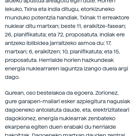
aldeko apustua areagotu egin dute. Horren
lekuko, Txina eta India ditugu, etorkizuneko
munduko potentzia handiak. Txinak 11 erreaktore
nuklear ditu martxan; beste 11, eraikitze-fasean;
26, planifikatuta; eta 72, proposatuta. Indiak ere
antzeko ibilbidea jarraitzeko asmoa du: 17,
martxan; 6, eraikitzen; 10, planifikatuta; eta 15,
proposatuta. Herrialde horien hazkundeak
energia nuklearraren laguntza izango duela argi
dago.
Gurean, oso bestelakoa da egoera. Zorionez,
gure garapen-mailari esker azpiegitura nagusiak
dagoeneko antolatuta daude, eta, elektrizitateari
dagokionez, energia nuklearrak zenbateko
ekarpena egiten duen erabaki du herrialde
bakoitzak. Dagoeneko martxan dauden zentral