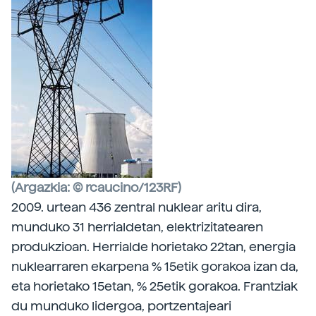
(Argazkia: © rcaucino/123RF)
2009. urtean 436 zentral nuklear aritu dira,
munduko 31 herrialdetan, elektrizitatearen
produkzioan. Herrialde horietako 22tan, energia
nuklearraren ekarpena % 15etik gorakoa izan da,
eta horietako 15etan, % 25etik gorakoa. Frantziak
du munduko lidergoa, portzentajeari