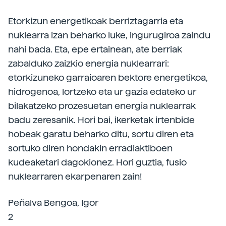
Etorkizun energetikoak berriztagarria eta
nuklearra izan beharko luke, ingurugiroa zaindu
nahi bada. Eta, epe ertainean, ate berriak
zabalduko zaizkio energia nuklearrari:
etorkizuneko garraioaren bektore energetikoa,
hidrogenoa, lortzeko eta ur gazia edateko ur
bilakatzeko prozesuetan energia nuklearrak
badu zeresanik. Hori bai, ikerketak irtenbide
hobeak garatu beharko ditu, sortu diren eta
sortuko diren hondakin erradiaktiboen
kudeaketari dagokionez. Hori guztia, fusio
nuklearraren ekarpenaren zain!
Peñalva Bengoa, Igor
2