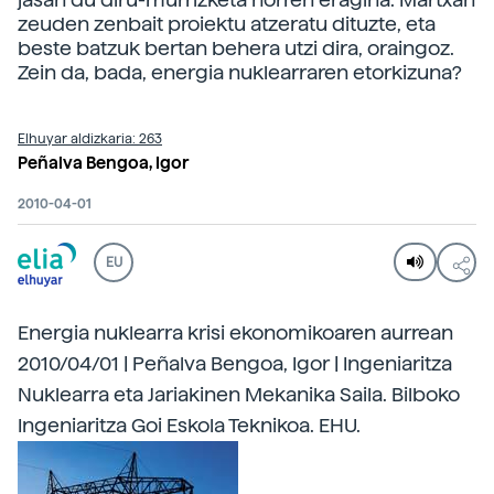
zeuden zenbait proiektu atzeratu dituzte, eta
beste batzuk bertan behera utzi dira, oraingoz.
Zein da, bada, energia nuklearraren etorkizuna?
Elhuyar aldizkaria: 263
Peñalva Bengoa, Igor
2010-04-01
EU
Energia nuklearra krisi ekonomikoaren aurrean
2010/04/01 | Peñalva Bengoa, Igor | Ingeniaritza
Nuklearra eta Jariakinen Mekanika Saila. Bilboko
Ingeniaritza Goi Eskola Teknikoa. EHU.