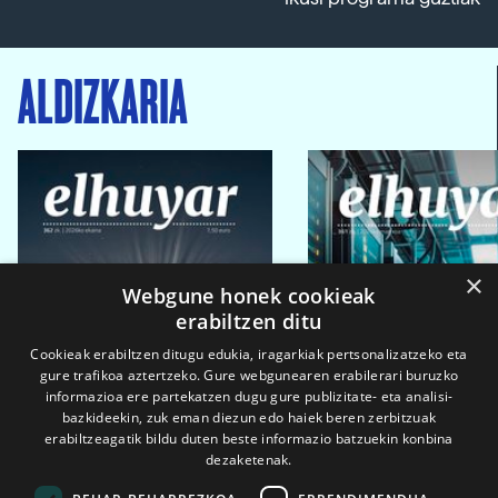
ALDIZKARIA
×
Webgune honek cookieak
erabiltzen ditu
Cookieak erabiltzen ditugu edukia, iragarkiak pertsonalizatzeko eta
gure trafikoa aztertzeko. Gure webgunearen erabilerari buruzko
informazioa ere partekatzen dugu gure publizitate- eta analisi-
bazkideekin, zuk eman diezun edo haiek beren zerbitzuak
erabiltzeagatik bildu duten beste informazio batzuekin konbina
dezaketenak.