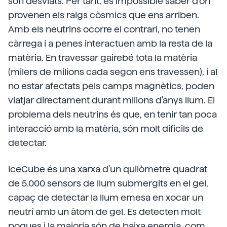
són desviats. Per tant, és impossible saber d'on
provenen els raigs còsmics que ens arriben.
Amb els neutrins ocorre el contrari, no tenen
càrrega i a penes interactuen amb la resta de la
matèria. En travessar gairebé tota la matèria
(milers de milions cada segon ens travessen), i al
no estar afectats pels camps magnètics, poden
viatjar directament durant milions d'anys llum. El
problema dels neutrins és que, en tenir tan poca
interacció amb la matèria, són molt difícils de
detectar.
IceCube és una xarxa d'un quilòmetre quadrat
de 5.000 sensors de llum submergits en el gel,
capaç de detectar la llum emesa en xocar un
neutrí amb un àtom de gel. Es detecten molt
poques i la majoria són de baixa energia, com