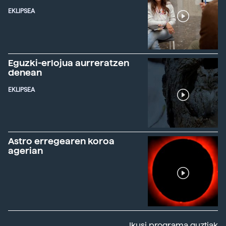
EKLIPSEA
Eguzki-erlojua aurreratzen
denean
EKLIPSEA
Astro erregearen koroa
agerian
Ikusi programa guztiak