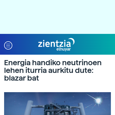
Energia handiko neutrinoen
lehen iturria aurkitu dute:
blazar bat