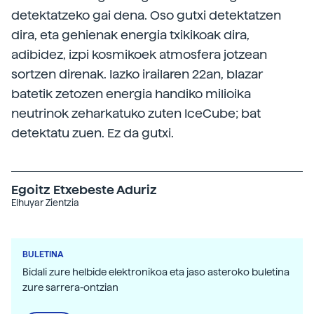
detektatzeko gai dena. Oso gutxi detektatzen
dira, eta gehienak energia txikikoak dira,
adibidez, izpi kosmikoek atmosfera jotzean
sortzen direnak. Iazko irailaren 22an, blazar
batetik zetozen energia handiko milioika
neutrinok zeharkatuko zuten IceCube; bat
detektatu zuen. Ez da gutxi.
Egoitz Etxebeste Aduriz
Elhuyar Zientzia
BULETINA
Bidali zure helbide elektronikoa eta jaso asteroko buletina
zure sarrera-ontzian