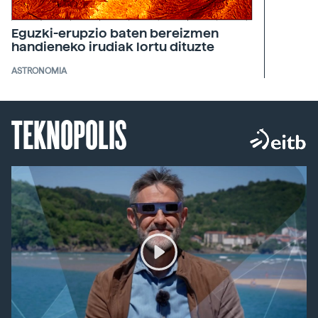
Eguzki-erupzio baten bereizmen
handieneko irudiak lortu dituzte
ASTRONOMIA
TEKNOPOLIS