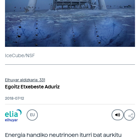
IceCube/NSF
Elhuyar aldizkaria: 331
Egoitz Etxebeste Aduriz
2018-07-12
EU
Energia handiko neutrinoen iturri bat aurkitu