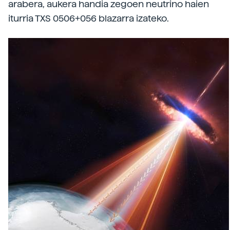
arabera, aukera handia zegoen neutrino haien
iturria TXS 0506+056 blazarra izateko.