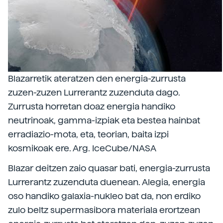
Blazarretik ateratzen den energia-zurrusta
zuzen-zuzen Lurrerantz zuzenduta dago.
Zurrusta horretan doaz energia handiko
neutrinoak, gamma-izpiak eta bestea hainbat
erradiazio-mota, eta, teorian, baita izpi
kosmikoak ere. Arg. IceCube/NASA
Blazar deitzen zaio quasar bati, energia-zurrusta
Lurrerantz zuzenduta duenean. Alegia, energia
oso handiko galaxia-nukleo bat da, non erdiko
zulo beltz supermasibora materiala erortzean