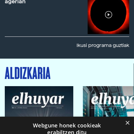
agerian
Ikusi programa guztiak
ALDIZKARIA
×
Webgune honek cookieak
erabiltzen ditu