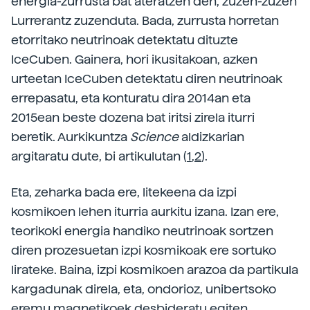
energia-zurrusta bat ateratzen den, zuzen-zuzen
Lurrerantz zuzenduta. Bada, zurrusta horretan
etorritako neutrinoak detektatu dituzte
IceCuben. Gainera, hori ikusitakoan, azken
urteetan IceCuben detektatu diren neutrinoak
errepasatu, eta konturatu dira 2014an eta
2015ean beste dozena bat iritsi zirela iturri
beretik. Aurkikuntza
Science
aldizkarian
argitaratu dute, bi artikulutan (
1
,
2
).
Eta, zeharka bada ere, litekeena da izpi
kosmikoen lehen iturria aurkitu izana. Izan ere,
teorikoki energia handiko neutrinoak sortzen
diren prozesuetan izpi kosmikoak ere sortuko
lirateke. Baina, izpi kosmikoen arazoa da partikula
kargadunak direla, eta, ondorioz, unibertsoko
eremu magnetikoek desbideratu egiten