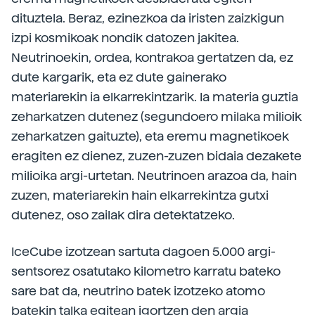
dituztela. Beraz, ezinezkoa da iristen zaizkigun
izpi kosmikoak nondik datozen jakitea.
Neutrinoekin, ordea, kontrakoa gertatzen da, ez
dute kargarik, eta ez dute gainerako
materiarekin ia elkarrekintzarik. Ia materia guztia
zeharkatzen dutenez (segundoero milaka milioik
zeharkatzen gaituzte), eta eremu magnetikoek
eragiten ez dienez, zuzen-zuzen bidaia dezakete
milioika argi-urtetan. Neutrinoen arazoa da, hain
zuzen, materiarekin hain elkarrekintza gutxi
dutenez, oso zailak dira detektatzeko.
IceCube izotzean sartuta dagoen 5.000 argi-
sentsorez osatutako kilometro karratu bateko
sare bat da, neutrino batek izotzeko atomo
batekin talka egitean igortzen den argia