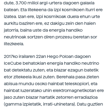
dute, 3.700 milioi argi-urtera dagoen galaxia
batean. Eta litekeena da izpi kosmikoen iturri ere
izatea. Izan ere, izpi kosmikoak duela ehun urte
aurkitu baziren ere, ez dakigu zein den haien
jatorria, baina uste da energia handiko
neutrinoak sortzen diren prozesu beretan sor
litezkeela.
2017ko irailaren 22an Hego Poloan dagoen
IceCube behatokian energia handiko neutrino
bat detektatu zuten, eta blazar ezagun batetik
etor zitekeela ikusi zuten. Berehala pasa zieten
abisua mundu osoko hainbat teleskopiori, eta
hainbat luzeratako uhin elektromagnetikotan ere
jaso zuten blazar hartatik zetorren erradiazioa
(gamma izpietatik, irrati-uhinetara). Datu guztien