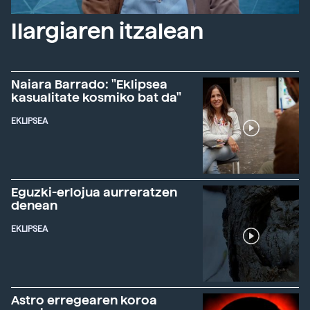
Ilargiaren itzalean
Naiara Barrado: "Eklipsea
kasualitate kosmiko bat da"
EKLIPSEA
Eguzki-erlojua aurreratzen
denean
EKLIPSEA
Astro erregearen koroa