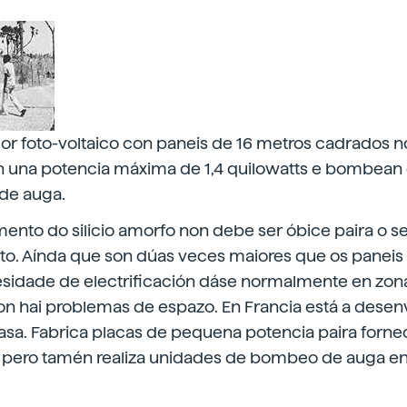
or foto-voltaico con paneis de 16 metros cadrados n
Ten una potencia máxima de 1,4 quilowatts e bombean
de auga.
nto do silicio amorfo non debe ser óbice paira o s
. Aínda que son dúas veces maiores que os paneis d
cesidade de electrificación dáse normalmente en zona
n hai problemas de espazo. En Francia está a desen
a. Fabrica placas de pequena potencia paira forne
, pero tamén realiza unidades de bombeo de auga en 