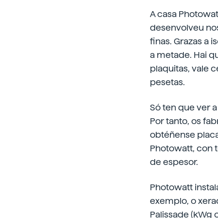
A casa Photowatt
desenvolveu nos
finas. Grazas a 
a metade. Hai qu
plaquitas, vale 
pesetas.
Só ten que ver a
Por tanto, os fa
obtéñense placas
Photowatt, con t
de espesor.
Photowatt insta
exemplo, o xera
Palissade (kWg o