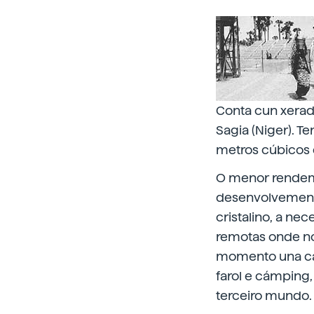
Conta cun xerad
Sagia (Niger). 
metros cúbicos 
O menor rendeme
desenvolvemento
cristalino, a ne
remotas onde no
momento una cas
farol e cámping
terceiro mundo.