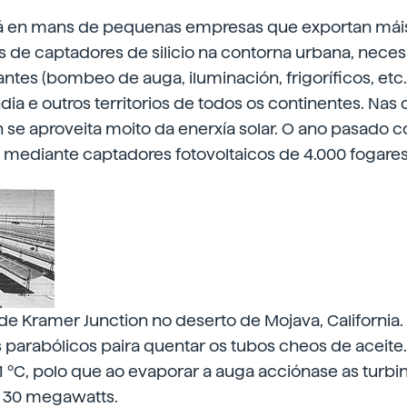
á en mans de pequenas empresas que exportan máis
 de captadores de silicio na contorna urbana, nece
antes (bombeo de auga, iluminación, frigoríficos, etc
ndia e outros territorios de todos os continentes. Nas 
se aproveita moito da enerxía solar. O ano pasado c
 mediante captadores fotovoltaicos de 4.000 fogares
r de Kramer Junction no deserto de Mojava, California
 parabólicos paira quentar os tubos cheos de aceite.
1 ºC, polo que ao evaporar a auga acciónase as turb
 30 megawatts.