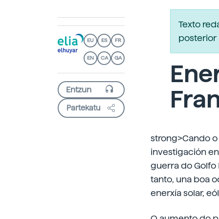
Texto re
posterior 
EU
ES
FR
EN
CA
GA
Ener
Fran
Partekatu
strong>Cando o 
investigación en
guerra do Golfo 
tanto, una boa o
enerxía solar, e
O aumento do pr