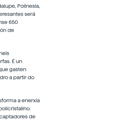
lupe, Polinesia,
teresantes será
anse 650
ión de
neis
rfas. É un
 que gasten
dro a partir do
sforma a enerxía
licristalino.
n captadores de