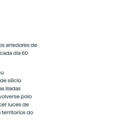
os arredores de
 cada día 60
eu
e silicio
s illadas
volverse polo
cer luces de
territorios do