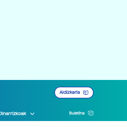
Aldizkaria
Oinarrizkoak
Buletina