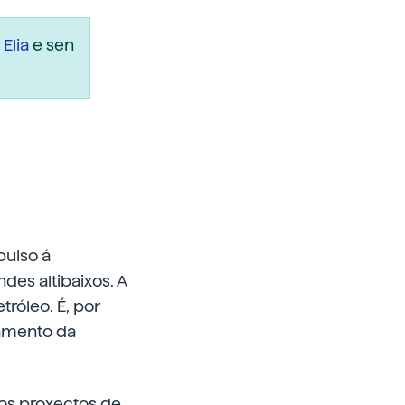
r
Elia
e sen
n
pulso á
des altibaixos. A
róleo. É, por
tamento da
sos proxectos de