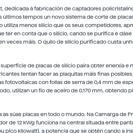
, dedicada á fabricación de captadores policristalinos
 últimos tempos un novo sistema de corte de placa
iso utiliza menos silicio que os seus competidores, 
e ter en conta que o silicio, cando se purifica e dáse
cen veces máis. O quilo de silicio purificado custa un
 superficie de placas de silicio paira obter enerxía e 
bricantes tentan facer as plaquitas máis finas posible
 fotovoltaicas con follas de serra de 0,4 mm de esp
odo, utilizan un fío de aceiro de 0,170 mm, obtendo 
la as súas placas en todo o mundo. Na Camarga de P
dor de 12 kWg funciona na central situada entre pan
u pico kilowatt), a potencia que se obtén cando a ins