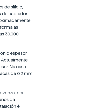
 de silicio,
s de captador
aproximadamente
 forma ás
has 30.000
non o espesor.
s. Actualmente
esor. Na casa
placas de 0,2 mm
rovenza, por
tanos da
talación é