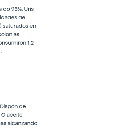
 do 95%. Uns
sidades de
.) saturados en
colonias
onsumiron 1,2
.
. Dispón de
 O aceite
inas alcanzando