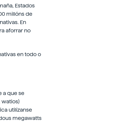
emaña, Estados
00 millóns de
ativas. En
a aforrar no
ativas en todo o
e a que se
 watios)
ca utilízanse
n dous megawatts