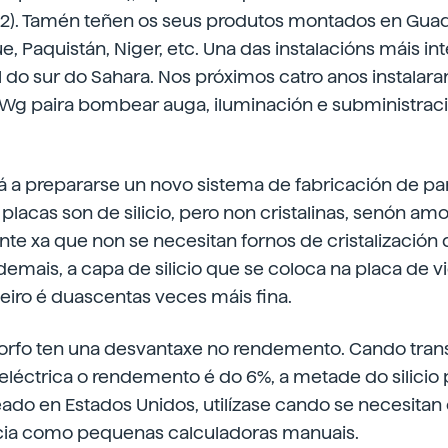
2).
Tamén teñen os seus produtos montados en Guada
, Paquistán, Niger, etc. Una das instalacións máis in
 do sur do Sahara. Nos próximos catro anos instalar
kWg paira bombear auga, iluminación e subministrac
á a prepararse un novo sistema de fabricación de pa
 placas son de silicio, pero non cristalinas, senón amo
nte xa que non se necesitan fornos de cristalización
demais, a capa de silicio que se coloca na placa de vi
leiro é duascentas veces máis fina.
amorfo ten una desvantaxe no rendemento. Cando tran
 eléctrica o rendemento é do 6%, a metade do silicio po
eado en Estados Unidos, utilízase cando se necesita
ia como pequenas calculadoras manuais.