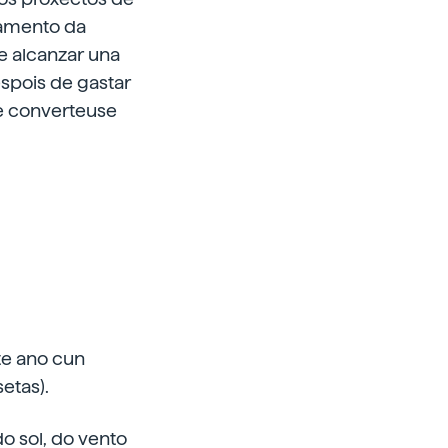
tamento da
de alcanzar una
spois de gastar
 e converteuse
te ano cun
etas).
o sol, do vento