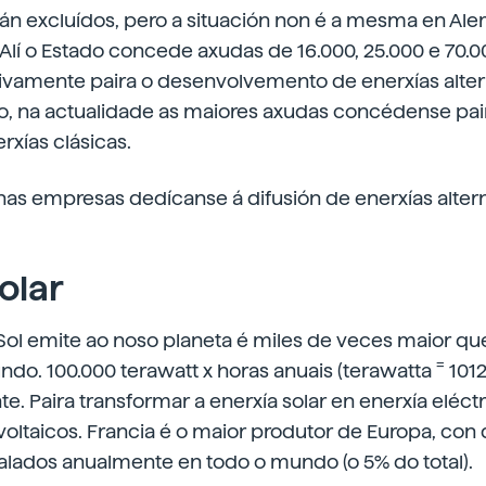
tán excluídos, pero a situación non é a mesma en Al
Alí o Estado concede axudas de 16.000, 25.000 e 70.0
ivamente paira o desenvolvemento de enerxías altern
o, na actualidade as maiores axudas concédense pair
xías clásicas.
as empresas dedícanse á difusión de enerxías altern
olar
Sol emite ao noso planeta é miles de veces maior qu
=
o. 100.000 terawatt x horas anuais (terawatta
1012
 Paira transformar a enerxía solar en enerxía eléctri
voltaicos. Francia é o maior produtor de Europa, co
alados anualmente en todo o mundo (o 5% do total).