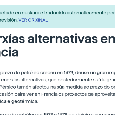
dactado en euskara e traducido automaticamente po
revisión.
VER ORIXINAL
xías alternativas e
cia
prezo do petróleo creceu en 1973, deuse un gran im
 enerxías alternativas, que posteriormente sufriu gran
Pérsico tamén afectou na súa medida ao prezo do pet
casión paira ver en Francia os proxectos de aprovei
ólica e geotérmica.
ezo do petróleo en 1973 e 1978 deu inicio a numero