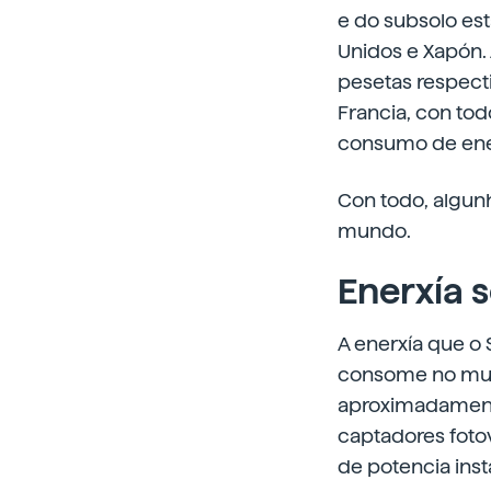
e do subsolo es
Unidos e Xapón. 
pesetas respect
Francia, con tod
consumo de ener
Con todo, algunh
mundo.
Enerxía s
A enerxía que o 
consome no mund
aproximadamente.
captadores foto
de potencia inst