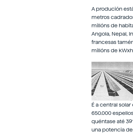
A produción est
metros cadrados
millóns de habit
Angola, Nepal, I
francesas tamén 
millóns de kWxh
É a central sola
650.000 espellos
quéntase até 39
una potencia de