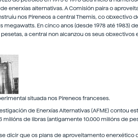
de enerxías alternativas. A Comisión paira o aprovei
nstruíu nos Pireneos a central Themis, co obxectivo 
s megawatts. En cinco anos (desde 1978 até 1983) de
 pesetas, a central non alcanzou os seus obxectivos
perimental situada nos Pireneos franceses.
estigación de Enerxías Alternativas (AFME) contou es
millóns de libras (antigamente 10.000 millóns de pes
e dicir que os plans de aproveitamento enerxético d