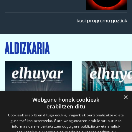
Ikusi programa guztiak
ALDIZKARIA
×
Webgune honek cookieak
erabiltzen ditu
Cookieak erabiltzen ditugu edukia, iragarkiak pertsonalizatzeko eta
gure trafikoa aztertzeko. Gure webgunearen erabilerari buruzko
informazioa ere partekatzen dugu gure publizitate- eta analisi-
bazkideekin, zuk eman diezun edo haiek beren zerbitzuak