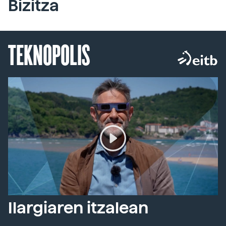
Bizitza
TEKNOPOLIS
Ilargiaren itzalean