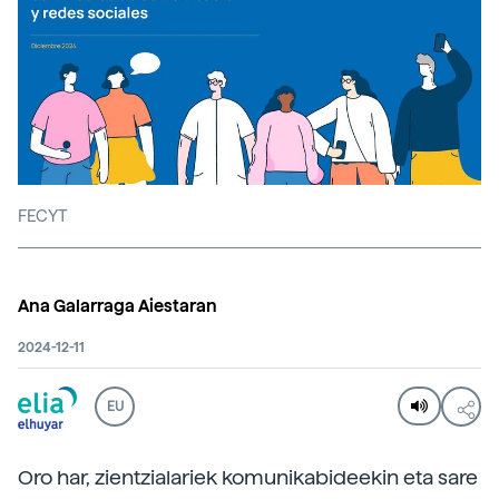
FECYT
Ana Galarraga Aiestaran
2024-12-11
EU
Oro har, zientzialariek komunikabideekin eta sare