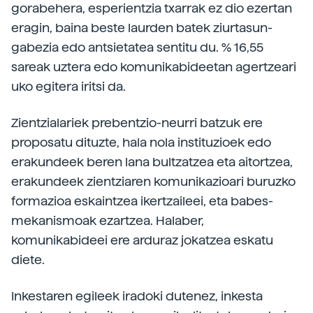
gorabehera, esperientzia txarrak ez dio ezertan
eragin, baina beste laurden batek ziurtasun-
gabezia edo antsietatea sentitu du. % 16,55
sareak uztera edo komunikabideetan agertzeari
uko egitera iritsi da.
Zientzialariek prebentzio-neurri batzuk ere
proposatu dituzte, hala nola instituzioek edo
erakundeek beren lana bultzatzea eta aitortzea,
erakundeek zientziaren komunikazioari buruzko
formazioa eskaintzea ikertzaileei, eta babes-
mekanismoak ezartzea. Halaber,
komunikabideei ere arduraz jokatzea eskatu
diete.
Inkestaren egileek iradoki dutenez, inkesta