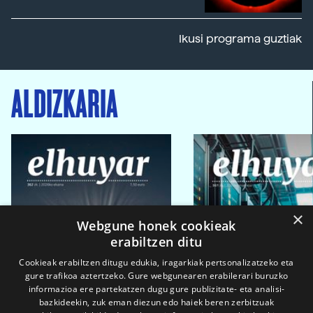
Ikusi programa guztiak
ALDIZKARIA
×
Webgune honek cookieak
erabiltzen ditu
Cookieak erabiltzen ditugu edukia, iragarkiak pertsonalizatzeko eta
gure trafikoa aztertzeko. Gure webgunearen erabilerari buruzko
informazioa ere partekatzen dugu gure publizitate- eta analisi-
bazkideekin, zuk eman diezun edo haiek beren zerbitzuak