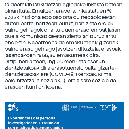
taldearekin lankidetzan egindako inkesta batean
oinarrituta. Emaitzen arabera, inkestatuen %
83,12k iritzi ona edo oso ona du hedabideetan
duten parte-hartzeari buruz, nahiz eta erdiak
baino gehiagok onartu duen erasoren bat jasan
duela komunikabideetan zientziari buruz aritu
ondoren. Nabarmena da emakumeek gizonek
baino eraso gehiago jasotzen dituztela: erasoak
jasandakoen % 56,86 emakumeak dira.
Diziplinen artean, ingurumen- eta osasun-
zientzietakoak dira erasotuenak, baita gizarte-
zientzietakoak ere (COVID-19, txertoak, klima,
baldintzatzaile sozialak…), eta X sare soziala da
erasoen iturri ohikoena.