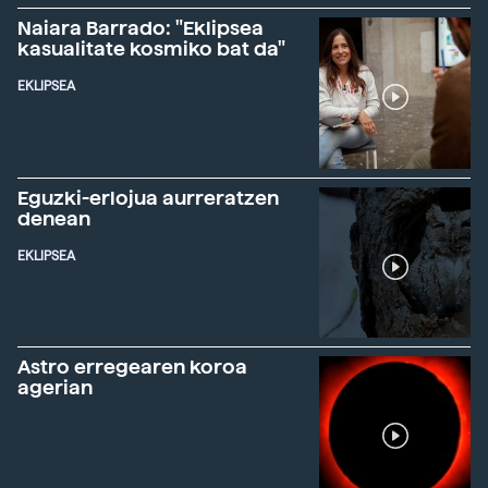
Naiara Barrado: "Eklipsea
kasualitate kosmiko bat da"
EKLIPSEA
Eguzki-erlojua aurreratzen
denean
EKLIPSEA
Astro erregearen koroa
agerian