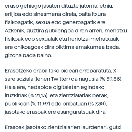
eraso gehiago jasaten dituzte jatorria, etnia,
erlijioa edo sinesmena direla, baita itxura
fisikoagatik, sexua edo generoagatik ere.
Azkenik, guztira gutxiengoa diren arren, mehatxu
fisikoak edo sexualak eta heriotza-mehatxuak
ere ohikoagoak dira biktima emakumea bada,
gizona bada baino.
Erasotzeko erabilitako bideari erreparatuta, X
sare soziala (lehen Twitter) da nagusia (% 59,86).
Hala ere, hedabide digitaletan egindako
iruzkinak (% 21,13), eta zientzialariak berak,
publikoan (% 11,97) edo pribatuan (% 7,39),
jasotako erasoak ere esanguratsuak dira.
Erasoak jasotako zientzialarien laurdenari, gutxi