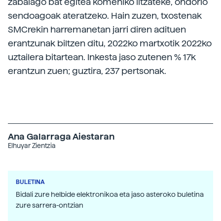
zabalago bat egitea komeniko litzateke, ondorio
sendoagoak ateratzeko. Hain zuzen, txostenak
SMCrekin harremanetan jarri diren adituen
erantzunak biltzen ditu, 2022ko martxotik 2022ko
uztailera bitartean. Inkesta jaso zutenen % 17k
erantzun zuen; guztira, 237 pertsonak.
Ana Galarraga Aiestaran
Elhuyar Zientzia
BULETINA
Bidali zure helbide elektronikoa eta jaso asteroko buletina
zure sarrera-ontzian