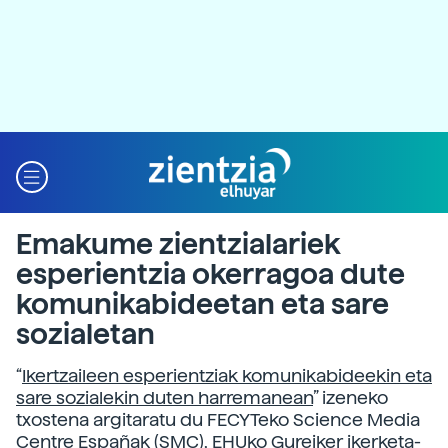
Emakume zientzialariek
esperientzia okerragoa dute
komunikabideetan eta sare
sozialetan
“
Ikertzaileen esperientziak komunikabideekin eta
sare sozialekin duten harremanean
” izeneko
txostena argitaratu du FECYTeko Science Media
Centre Españak (SMC), EHUko Gureiker ikerketa-