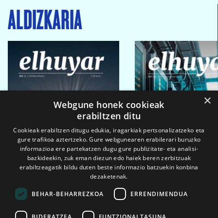
ALDIZKARIA
×
Webgune honek cookieak
erabiltzen ditu
Cookieak erabiltzen ditugu edukia, iragarkiak pertsonalizatzeko eta
gure trafikoa aztertzeko. Gure webgunearen erabilerari buruzko
informazioa ere partekatzen dugu gure publizitate- eta analisi-
bazkideekin, zuk eman diezun edo haiek beren zerbitzuak
erabiltzeagatik bildu duten beste informazio batzuekin konbina
dezaketenak.
BEHAR-BEHARREZKOA
ERRENDIMENDUA
BIDERATZEA
FUNTZIONALTASUNA