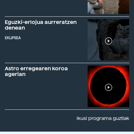
Eguzki-erlojua aurreratzen
denean
EKLIPSEA
Astro erregearen koroa
agerian
Ikusi programa guztiak