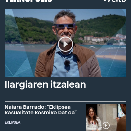
Ilargiaren itzalean
Naiara Barrado: "Eklipsea
kasualitate kosmiko bat da"
EKLIPSEA