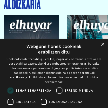
ALDIZKARIA
×
Webgune honek cookieak
erabiltzen ditu
Cookieak erabiltzen ditugu edukia, iragarkiak pertsonalizatzeko eta
gure trafikoa aztertzeko. Gure webgunearen erabilerari buruzko
informazioa ere partekatzen dugu gure publizitate- eta analisi-
bazkideekin, zuk eman diezun edo haiek beren zerbitzuak
erabiltzeagatik bildu duten beste informazio batzuekin konbina
dezaketenak.
BEHAR-BEHARREZKOA
ERRENDIMENDUA
BIDERATZEA
FUNTZIONALTASUNA
2026ko eka. 1a
2026ko mar. 1a