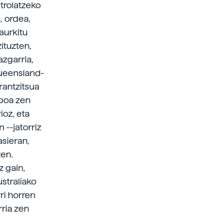
ntrolatzeko
, ordea,
aurkitu
ituzten,
azgarria,
Queensland-
rantzitsua
iboa zen
ioz, eta
 --jatorriz
sieran,
zen.
z gain,
straliako
ri horren
rria zen