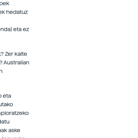
ioek
ek hedatuz
nda) eta ez
? Zer kalte
? Australian
n
o eta
utako
sploratzeko
datu
uak aske