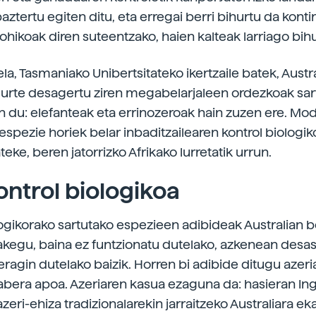
ztertu egiten ditu, eta erregai berri bihurtu da kont
ohikoak diren suteentzako, haien kalteak larriago bih
la, Tasmaniako Unibertsitateko ikertzaile batek, Austra
 urte desagertu ziren megabelarjaleen ordezkoak sar
 du: elefanteak eta errinozeroak hain zuzen ere. Mod
espezie horiek belar inbaditzailearen kontrol biologi
rateke, beren jatorrizko Afrikako lurretatik urrun.
ontrol biologikoa
logikorako sartutako espezieen adibideak Australian 
zakegu, baina ez funtzionatu dutelako, azkenean desas
eragin dutelako baizik. Horren bi adibide ditugu azeri
bera apoa. Azeriaren kasua ezaguna da: hasieran Ing
zeri-ehiza tradizionalarekin jarraitzeko Australiara ek