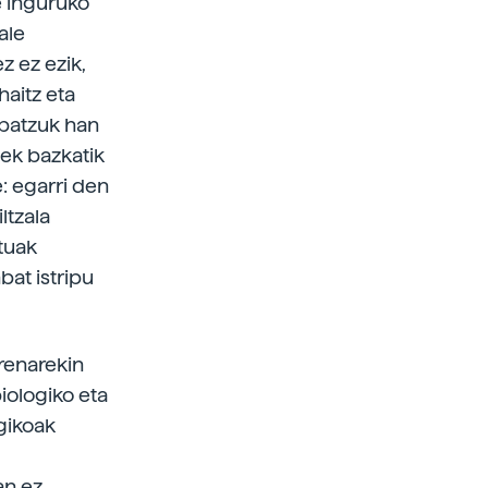
e inguruko
ale
z ez ezik,
haitz eta
 batzuk han
uek bazkatik
: egarri den
ltzala
stuak
bat istripu
renarekin
iologiko eta
gikoak
an ez