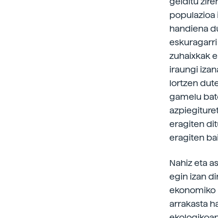
gelditu zire
populazioa i
handiena dug
eskuragarri
zuhaixkak e
iraungi iza
lortzen dut
gamelu batek
azpiegiture
eragiten dit
eragiten bai
Nahiz eta a
egin izan di
ekonomiko p
arrakasta h
ekologikoan