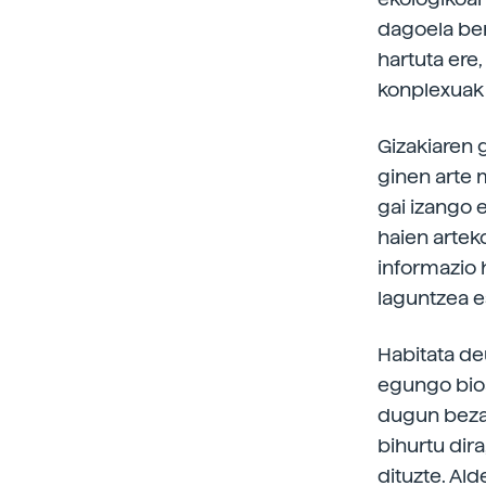
dagoela ber
hartuta ere
konplexuak
Gizakiaren 
ginen arte 
gai izango 
haien artek
informazio 
laguntzea e
Habitata de
egungo bioa
dugun bezala
bihurtu dir
dituzte. Ald