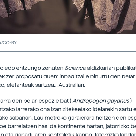
a/CC-BY
iko edo entzungo zenuten
Science
aldizkarian publikat
tek zer proposatu duen: inbaditzaile bihurtu den belar
o, elefanteak sartzea... Australian.
ikarra den belar-espezie bat (
Andropogon gayanus
)
zako larrerako ona izan zitekeelako ideiarekin sartu 
iako sabanan. Lau metroko garaierara heltzen den esp
be barreiatzen hasi da kontinente hartan, jatorrizko be
n eta ganaduaren kontroletik kanpo. Jatorrizko landa