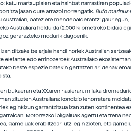
o: katu martsupialen eta hainbat narrastiren populaz
bortitza jasan dute arrazoi horrengatik.
Bufo marinus
du Australian, batez ere mendebalderantz; gaur egun,
o Australiara heldu da (2.000 kilometroko bidaia egi
ngoz gerarazteko modurik dagoenik.
izan ditzake belarjale handi horiek Australian sartzeak
te elefante edo errinozeroek Australiako ekosisteman
utako beste espezie batekin gertatzen ari denak ema
ista.
en bukaeran eta XX.aren hasieran, milaka dromedari
an zituzten Australiara: kondizio lehorretara moldat
riek eginkizun garrantzitsua izan zuten kontinentea e
 garraioan. Motorrezko ibilgailuak agertu eta trena he
ea, gameluak erabiltzeari utzi egin zioten, eta gamel