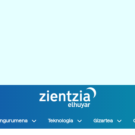
Ingurumena
Teknologia
Gizartea