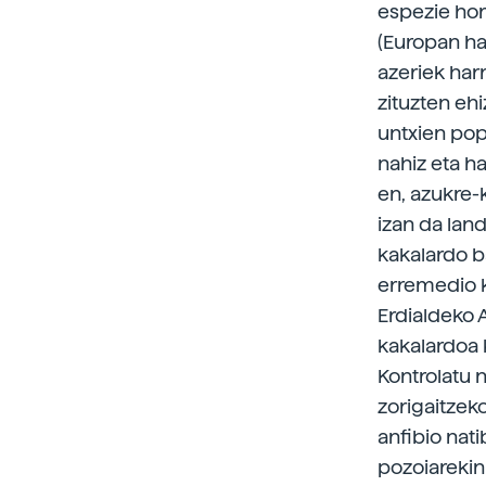
espezie hori
(Europan ha
azeriek har
zituzten ehi
untxien pop
nahiz eta h
en, azukre-
izan da lan
kakalardo b
erremedio k
Erdialdeko 
kakalardoa 
Kontrolatu 
zorigaitzek
anfibio nat
pozoiarekin