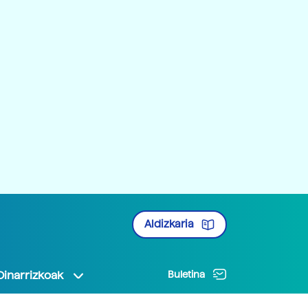
Aldizkaria
Oinarrizkoak
Buletina