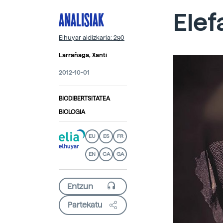
ANALISIAK
Elef
Elhuyar aldizkaria: 290
Larrañaga, Xanti
2012-10-01
BIODIBERTSITATEA
BIOLOGIA
EU
ES
FR
EN
CA
GA
Partekatu