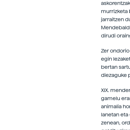
askorentzak
murrizketa 
jarraitzen 
Mendebaldek
dirudi orai
Zer ondorio 
egin lezake
bertan sart
diezaguke p
XIX. mender
gamelu eram
animalia ho
lanetan eta
zenean, ord