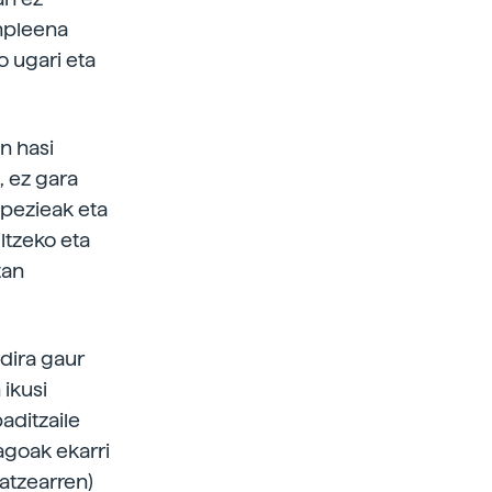
inpleena
o ugari eta
n hasi
, ez gara
spezieak eta
ltzeko eta
tan
dira gaur
ikusi
aditzaile
agoak ekarri
patzearren)