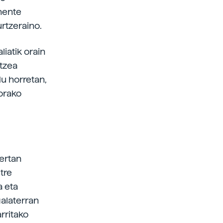
inente
urtzeraino.
liatik orain
tzea
u horretan,
korako
bertan
tre
a eta
alaterran
arritako