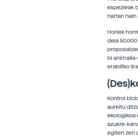
espezieak ba
hartan hain 
Horiek horre
dela 50.000
proposatzen
bi animalia-
erabiliko li
(Des)k
Kontrol bio
aurkitu dit
ekologikoa 
azukre-kana
egiten zen a