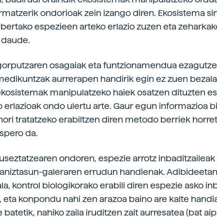
matzerik ondorioak zein izango diren. Ekosistema s
, bertako espezieen arteko erlazio zuzen eta zeharkak
 daude.
gorputzaren osagaiak eta funtzionamendua ezagutze
medikuntzak aurrerapen handirik egin ez zuen bezala
ekosistemak manipulatzeko haiek osatzen dituzten e
o erlazioak ondo ulertu arte. Gaur egun informazioa bi
hori tratatzeko erabiltzen diren metodo berriek horre
spero da.
useztatzearen ondoren, espezie arrotz inbaditzaileak 
niztasun-galeraren errudun handienak. Adibideetan 
, kontrol biologikorako erabili diren espezie asko inb
a, eta konpondu nahi zen arazoa baino are kalte handi
e batetik, nahiko zaila iruditzen zait aurresatea (bat ai