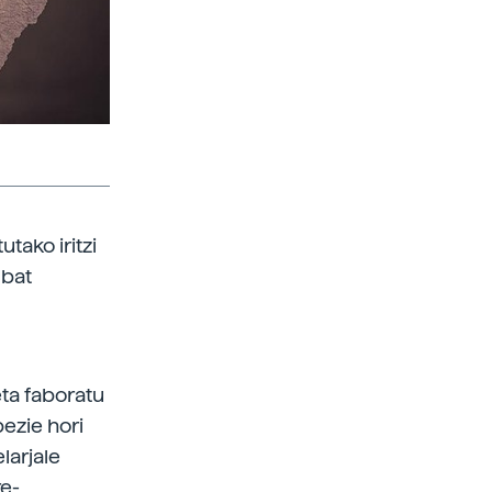
utako iritzi
 bat
eta faboratu
ezie hori
larjale
re-