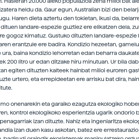
n. Hasieran 20.000 aleko populazioa zena milioi bat al
zatera heldu da. Gaur egun, Australian bizi den belarj
u. Haren dieta aztertu den tokietan, ikusi da, belarre
 dituen landare-espezie guztiez ere elikatzen dela, zu
re gogoz kimatuz. Gustuko dituzten landare-espezie
naren erantzule ere badira. Kondizio hezeetan, gamel
e ura, baina kondizio lehorretan edan beharra daukate
 200 litro ur edan ditzake hiru minutuan. Ur bila dabi
tan egiten dituzten kalteek hainbat milioi euroren ga
uzte urtero, eta errepideetan ere arrisku bat dira, hain
tute.
smo onenarekin eta garaiko ezagutza ekologiko hobe
ren, kontrol ekologikoko esperientzia ugarik ondorio b
enagarriak izan dituzte. Nahiz eta ingeniaritza ekolo
andia izan duen kasu askotan, batez ere errestaurazio
, badirudi oraindik ekosistemak manipulatzeko ordu