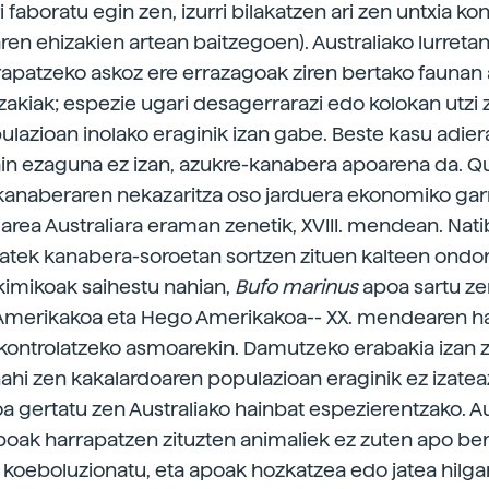
 faboratu egin zen, izurri bilakatzen ari zen untxia ko
ren ehizakien artean baitzegoen). Australiako lurretan
rapatzeko askoz ere errazagoak ziren bertako faunan 
zakiak; espezie ugari desagerrarazi edo kolokan utzi z
ulazioan inolako eraginik izan gabe. Beste kasu adier
ain ezaguna ez izan, azukre-kanabera apoarena da. 
kanaberaren nekazaritza oso jarduera ekonomiko gar
darea Australiara eraman zenetik, XVIII. mendean. Nat
atek kanabera-soroetan sortzen zituen kalteen ondor
imikoak saihestu nahian,
Bufo marinus
apoa sartu zen
Amerikakoa eta Hego Amerikakoa-- XX. mendearen ha
kontrolatzeko asmoarekin. Damutzeko erabakia izan 
nahi zen kakalardoaren populazioan eraginik ez izatea
oa gertatu zen Australiako hainbat espezierentzako. Au
iboak harrapatzen zituzten animaliek ez zuten apo ber
 koeboluzionatu, eta apoak hozkatzea edo jatea hilga