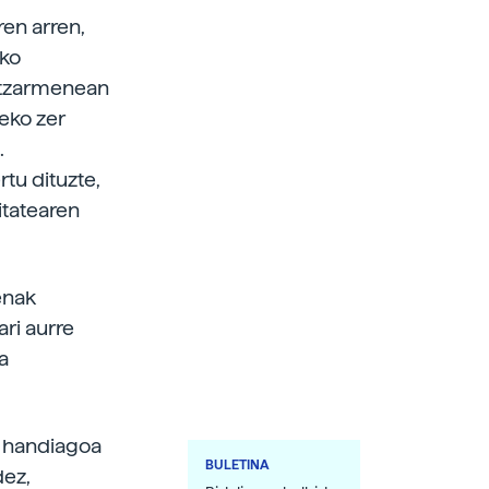
ren arren,
eko
Hitzarmenean
teko zer
.
tu dituzte,
itatearen
enak
ari aurre
a
n handiagoa
BULETINA
dez,