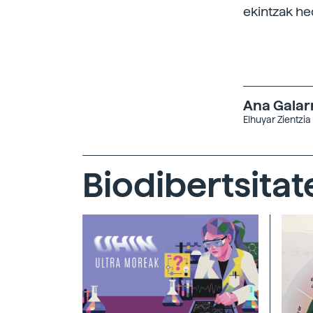
ekintzak he
Ana Galar
Elhuyar Zientzia
Biodibertsitat