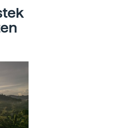
stek
zen