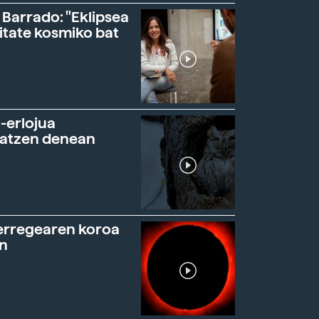
 Barrado: "Eklipsea
itate kosmiko bat
-erlojua
ratzen denean
erregearen koroa
n