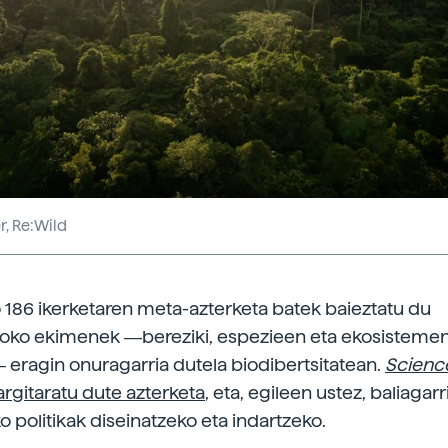
, Re:Wild
 186 ikerketaren meta-azterketa batek baieztatu du
ioko ekimenek ―bereziki, espezieen eta ekosisteme
eragin onuragarria dutela biodibertsitatean.
Scienc
argitaratu dute azterketa
, eta, egileen ustez, baliagar
o politikak diseinatzeko eta indartzeko.