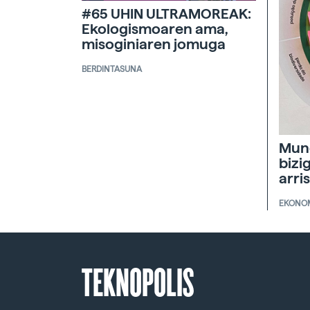
#65 UHIN ULTRAMOREAK:
Ekologismoaren ama,
misoginiaren jomuga
BERDINTASUNA
Mun
bizi
arri
EKONO
TEKNOPOLIS