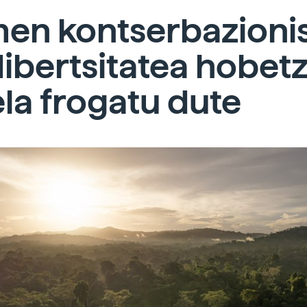
men kontserbazioni
ibertsitatea hobet
la frogatu dute