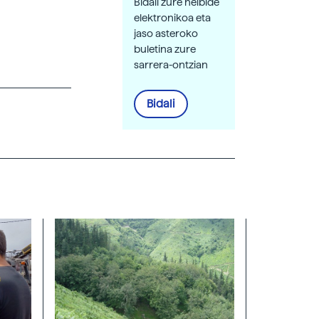
Bidali zure helbide
elektronikoa eta
jaso asteroko
buletina zure
sarrera-ontzian
Bidali