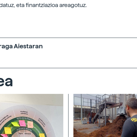
datuz, eta finantziazioa areagotuz.
raga Aiestaran
ea