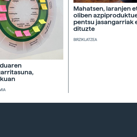
Mahatsen, laranjen e
oliben azpiproduktu
pentsu jasangarriak 
dituzte
BIRZIKLATZEA
duaren
garritasuna,
skuan
MIA