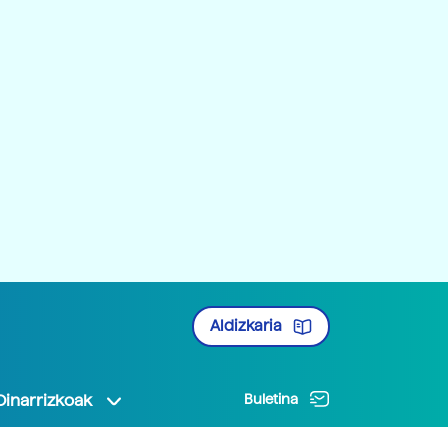
Aldizkaria
Oinarrizkoak
Buletina