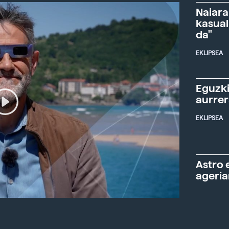
Naiara
kasual
da"
EKLIPSEA
Eguzki
aurre
EKLIPSEA
Astro 
ageria