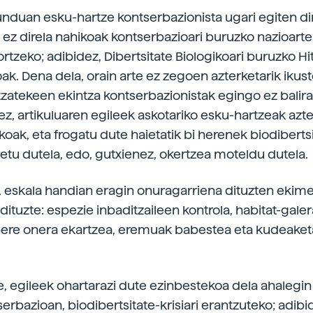
unduan esku-hartze kontserbazionista ugari egiten di
 ez direla nahikoak kontserbazioari buruzko nazioart
ortzeko; adibidez, Dibertsitate Biologikoari buruzko 
ak. Dena dela, orain arte ez zegoen azterketarik ikus
itzatekeen ekintza kontserbazionistak egingo ez balira
z, artikuluaren egileek askotariko esku-hartzeak azter
ak, eta frogatu dute haietatik bi herenek biodiberts
tu dutela, edo, gutxienez, okertzea moteldu dutela.
, eskala handian eragin onuragarriena dituzten ekim
 dituzte: espezie inbaditzaileen kontrola, habitat-galer
bere onera ekartzea, eremuak babestea eta kudeaket
.
e, egileek ohartarazi dute ezinbestekoa dela ahalegi
erbazioan, biodibertsitate-krisiari erantzuteko; adibi