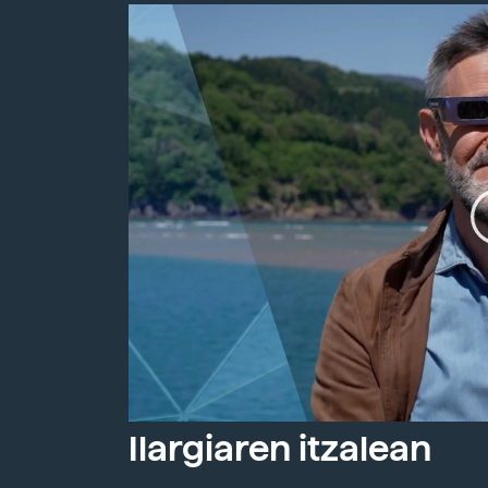
Ilargiaren itzalean