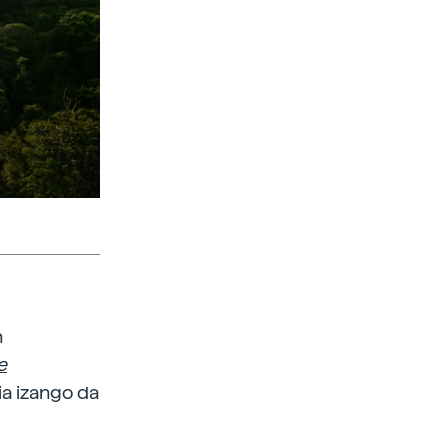
n
e
ria izango da