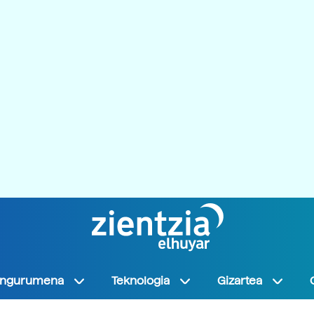
Ingurumena
Teknologia
Gizartea