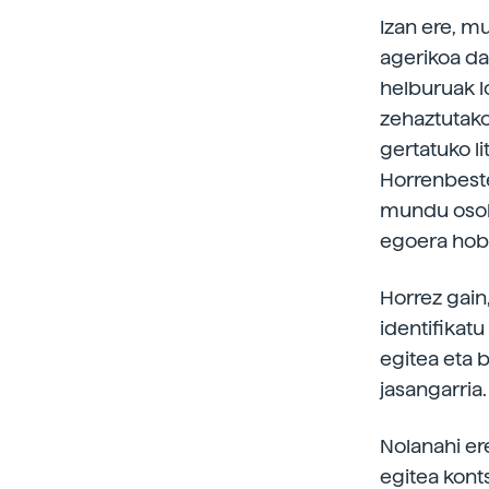
Izan ere, m
agerikoa da
helburuak l
zehaztutako
gertatuko l
Horrenbeste
mundu osoko
egoera hobe
Horrez gain
identifikatu
egitea eta 
jasangarria
Nolanahi er
egitea konts