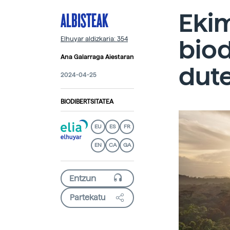
ALBISTEAK
Eki
biod
Elhuyar aldizkaria: 354
Ana Galarraga Aiestaran
dute
2024-04-25
BIODIBERTSITATEA
EU
ES
FR
EN
CA
GA
Partekatu