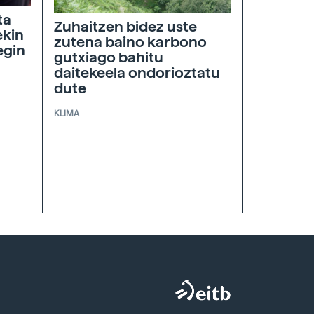
ta
Zuhaitzen bidez uste
ekin
zutena baino karbono
egin
gutxiago bahitu
daitekeela ondorioztatu
dute
KLIMA