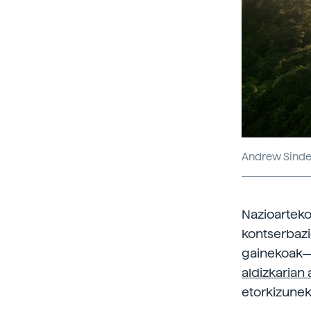
Andrew Sinder
Nazioarteko
kontserbaz
gainekoak― 
aldizkarian 
etorkizunek