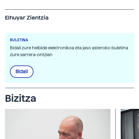
Elhuyar Zientzia
BULETINA
Bidali zure helbide elektronikoa eta jaso asteroko buletina
zure sarrera-ontzian
Bidali
Bizitza