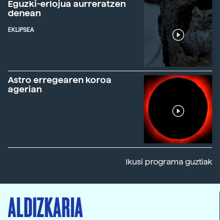
Eguzki-erlojua aurreratzen
denean
EKLIPSEA
Astro erregearen koroa
agerian
Ikusi programa guztiak
ALDIZKARIA