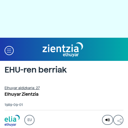
EHU-ren berriak
Elhuyar aldizkaria: 27
Elhuyar Zientzia
1989-09-01
EU