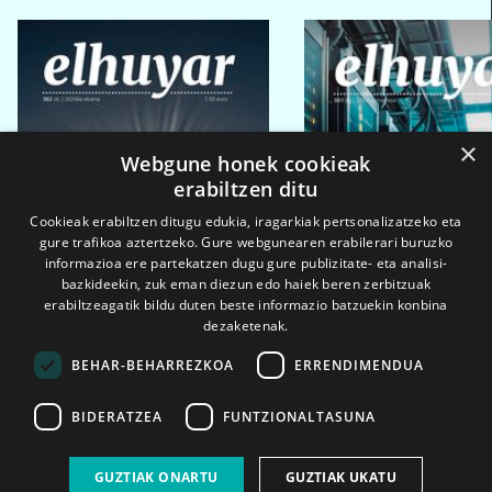
×
Webgune honek cookieak
erabiltzen ditu
Cookieak erabiltzen ditugu edukia, iragarkiak pertsonalizatzeko eta
gure trafikoa aztertzeko. Gure webgunearen erabilerari buruzko
informazioa ere partekatzen dugu gure publizitate- eta analisi-
bazkideekin, zuk eman diezun edo haiek beren zerbitzuak
erabiltzeagatik bildu duten beste informazio batzuekin konbina
dezaketenak.
BEHAR-BEHARREZKOA
ERRENDIMENDUA
BIDERATZEA
FUNTZIONALTASUNA
2026ko eka. 1a
2026ko mar. 1a
GUZTIAK ONARTU
GUZTIAK UKATU