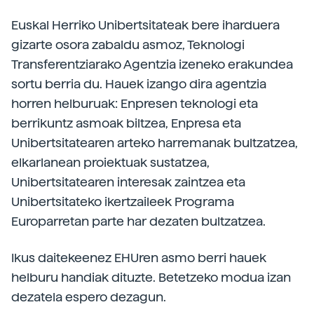
Euskal Herriko Unibertsitateak bere iharduera
gizarte osora zabaldu asmoz, Teknologi
Transferentziarako Agentzia izeneko erakundea
sortu berria du. Hauek izango dira agentzia
horren helburuak: Enpresen teknologi eta
berrikuntz asmoak biltzea, Enpresa eta
Unibertsitatearen arteko harremanak bultzatzea,
elkarlanean proiektuak sustatzea,
Unibertsitatearen interesak zaintzea eta
Unibertsitateko ikertzaileek Programa
Europarretan parte har dezaten bultzatzea.
Ikus daitekeenez EHUren asmo berri hauek
helburu handiak dituzte. Betetzeko modua izan
dezatela espero dezagun.