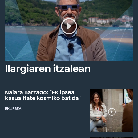
Ilargiaren itzalean
Naiara Barrado: "Eklipsea
kasualitate kosmiko bat da"
EKLIPSEA