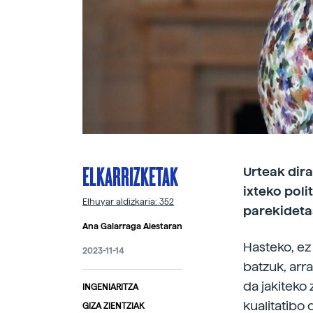
ELKARRIZKETAK
Urteak dir
ixteko poli
Elhuyar aldizkaria: 352
parekidetas
Ana Galarraga Aiestaran
Hasteko, ez 
2023-11-14
batzuk, arr
da jakiteko 
INGENIARITZA
kualitatibo
GIZA ZIENTZIAK