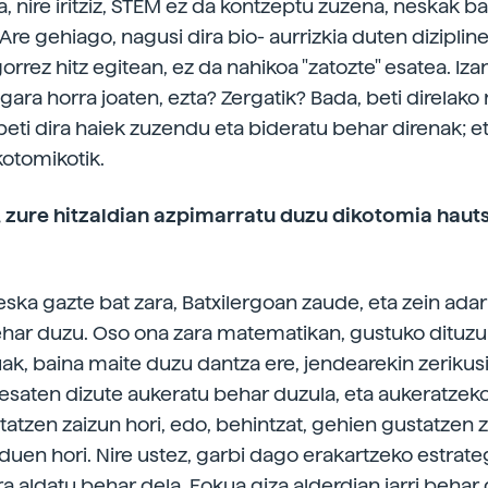
a, nire iritziz, STEM ez da kontzeptu zuzena, neskak b
 Are gehiago, nagusi dira bio- aurrizkia duten dizipline
orrez hitz egitean, ez da nahikoa "zatozte" esatea. Izan
gara horra joaten, ezta? Zergatik? Bada, beti direlako
eti dira haiek zuzendu eta bideratu behar direnak; et
kotomikotik.
, zure hitzaldian azpimarratu duzu dikotomia haut
eska gazte bat zara, Batxilergoan zaude, eta zein adarr
har duzu. Oso ona zara matematikan, gustuko dituzu
ak, baina maite duzu dantza ere, jendearekin zerikus
a esaten dizute aukeratu behar duzula, eta aukeratzeko
tatzen zaizun hori, edo, behintzat, gehien gustatzen 
 duen hori. Nire ustez, garbi dago erakartzeko estrate
a aldatu behar dela. Fokua giza alderdian jarri behar 