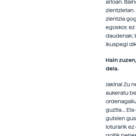
arloan. Bain
zientzietan.
zientzia gog
egoskor, ez 
daudenak; b
ikuspegi di
Hain zuzen
dela.
Jakina! Zu n
aukeratu be
ordenagailu
guztia... Et
gutxien gus
loturarik ez
goitik beher