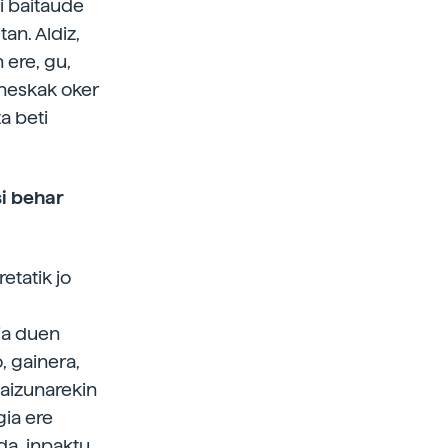
ai baitaude
tan. Aldiz,
 ere, gu,
 neskak oker
a beti
si behar
etatik jo
ia duen
, gainera,
zaizunarekin
gia ere
da, inpaktu