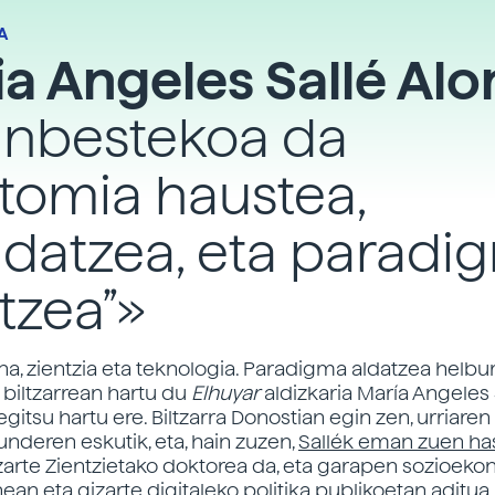
A
a Angeles Sallé Al
inbestekoa da
tomia haustea,
idatzea, eta paradi
tzea”»
na, zientzia eta teknologia. Paradigma aldatzea helbu
 biltzarrean hartu du
Elhuyar
aldizkaria María Angeles 
gitsu hartu ere. Biltzarra Donostian egin zen, urriaren
nderen eskutik, eta, hain zuzen,
Sallék eman zuen ha
izarte Zientzietako doktorea da, eta garapen sozioek
an eta gizarte digitaleko politika publikoetan aditua