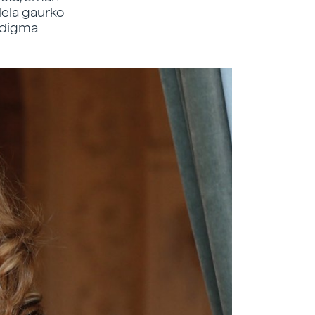
dela gaurko
radigma