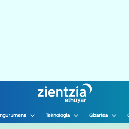
Ingurumena
Teknologia
Gizartea