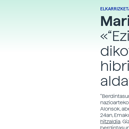
ELKARRIZKET
Mari
«“Ez
diko
hibr
alda
“Berdintasu
nazioarteko
Alonsok, abe
24an, Emaku
hitzaldia
. G
berdintasune