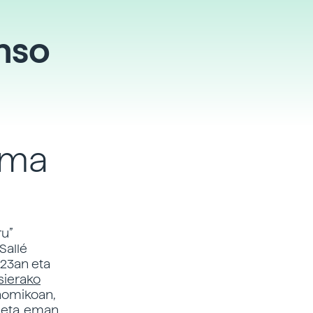
onso
gma
ru”
Sallé
 23an eta
sierako
onomikoan,
, eta, eman