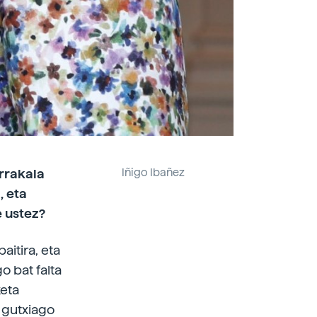
rrakala
Iñigo Ibañez
, eta
e ustez?
aitira, eta
o bat falta
keta
 gutxiago