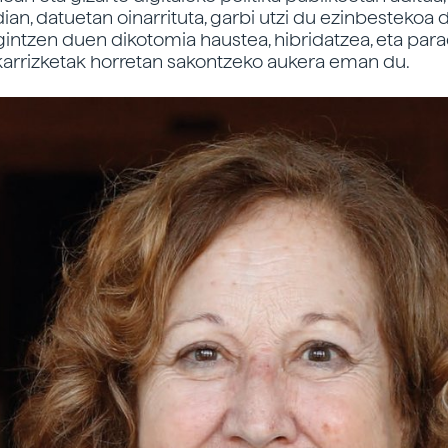
ian, datuetan oinarrituta, garbi utzi du ezinbestekoa 
gintzen duen dikotomia haustea, hibridatzea, eta pa
lkarrizketak horretan sakontzeko aukera eman du.