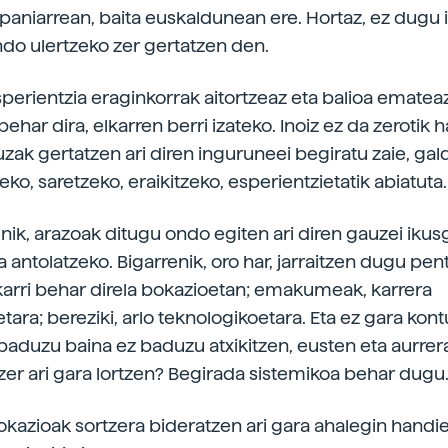
ispaniarrean, baita euskaldunean ere. Hortaz, ez dugu
ndo ulertzeko zer gertatzen den.
sperientzia eraginkorrak aitortzeaz eta balioa emateaz
 behar dira, elkarren berri izateko. Inoiz ez da zerotik h
uzak gertatzen ari diren inguruneei begiratu zaie, gal
ko, saretzeko, eraikitzeko, esperientzietatik abiatuta.
enik, arazoak ditugu ondo egiten ari diren gauzei ikus
 antolatzeko. Bigarrenik, oro har, jarraitzen dugu pen
arri behar direla bokazioetan; emakumeak, karrera
tara; bereziki, arlo teknologikoetara. Eta ez gara kont
baduzu baina ez baduzu atxikitzen, eusten eta aurrer
 zer ari gara lortzen? Begirada sistemikoa behar dugu
kazioak sortzera bideratzen ari gara ahalegin handi