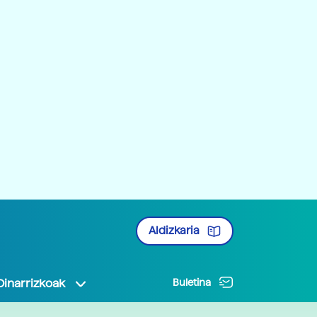
Aldizkaria
Oinarrizkoak
Buletina