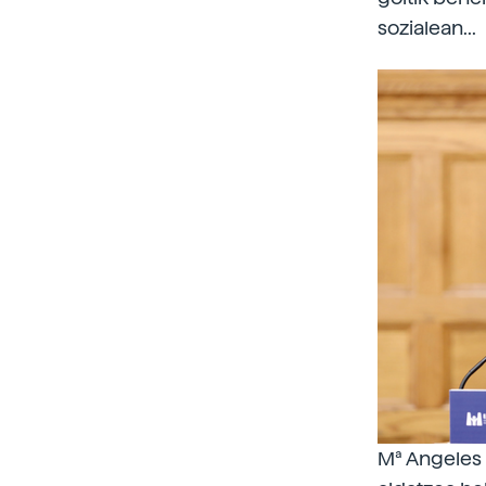
sozialean...
Mª Angeles 