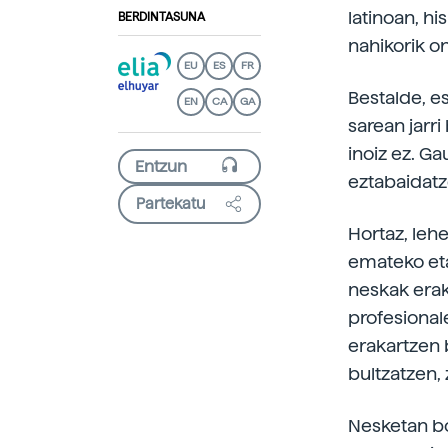
latinoan, h
BERDINTASUNA
nahikorik o
EU
ES
FR
Bestalde, e
EN
CA
GA
sarean jarri
inoiz ez. Ga
eztabaidatze
Partekatu
Hortaz, leh
emateko eta
neskak erak
profesionale
erakartzen 
bultzatzen,
Nesketan bo