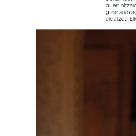
duen hitzald
gizartean a
aldatzea. E