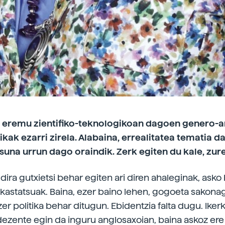
a eremu zientifiko-teknologikoan dagoen genero-a
tikak ezarri zirela. Alabaina, errealitatea tematia da
una urrun dago oraindik. Zerk egiten du kale, zur
dira gutxietsi behar egiten ari diren ahaleginak, asko b
akastatsuak. Baina, ezer baino lehen, gogoeta sakonag
zer politika behar ditugun. Ebidentzia falta dugu. Iker
 dezente egin da inguru anglosaxoian, baina askoz ere