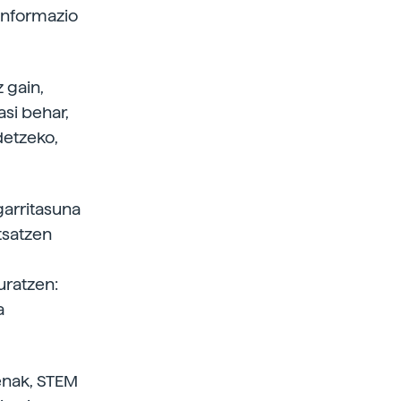
 informazio
 gain,
asi behar,
detzeko,
garritasuna
tsatzen
uratzen:
a
.
enak, STEM