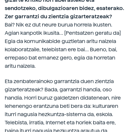
sendotzeko, dibulgazioaren bidez, esaterako.
Zer garrantzi du zientzia gizarteratzeak?
Bai? Nik ez dut neure burua horrela ikusten.
Agian kanpotik ikusita… [Pentsatzen geratu da]
Egia da komunikabide guztietan aritu naizela
kolaboratzaile, telebistan ere bai… Bueno, bai,
errepaso bat emanez gero, egia da horretan
aritu naizela.
Eta zenbaterainoko garrantzia duen zientzia
gizarteratzeak? Bada, garrantzi handia, oso
handia. Horri buruz galdetzen didatenean, nire
lehenengo erantzuna beti bera da: kulturaren
iturri nagusia hezkuntza-sistema da, eskola.
Telebista, irratia, Internet eta horiek baita ere,
baina iturri nagusia hezkuntza arautua da.