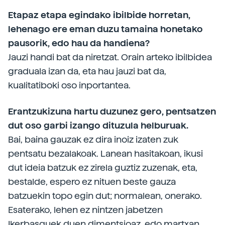
Etapaz etapa egindako ibilbide horretan,
lehenago ere eman duzu tamaina honetako
pausorik, edo hau da handiena?
Jauzi handi bat da niretzat. Orain arteko ibilbidea
graduala izan da, eta hau jauzi bat da,
kualitatiboki oso inportantea.
Erantzukizuna hartu duzunez gero, pentsatzen
dut oso garbi izango dituzula helburuak.
Bai, baina gauzak ez dira inoiz izaten zuk
pentsatu bezalakoak. Lanean hasitakoan, ikusi
dut ideia batzuk ez zirela guztiz zuzenak, eta,
bestalde, espero ez nituen beste gauza
batzuekin topo egin dut; normalean, onerako.
Esaterako, lehen ez nintzen jabetzen
Ikerbasquek duen dimentsioaz, edo martxan