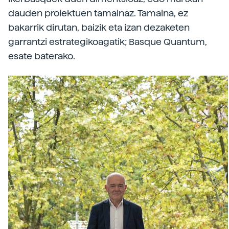
dauden proiektuen tamainaz. Tamaina, ez
bakarrik dirutan, baizik eta izan dezaketen
garrantzi estrategikoagatik; Basque Quantum,
esate baterako.