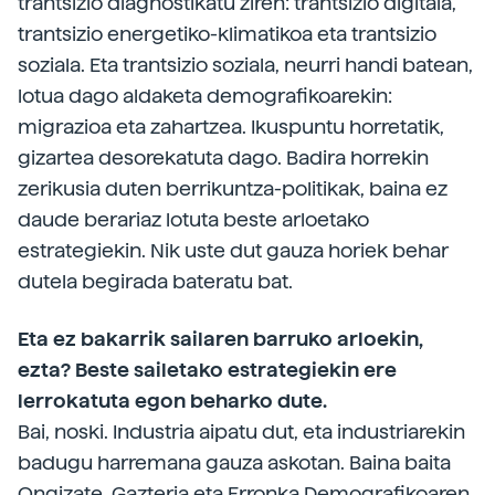
trantsizio diagnostikatu ziren: trantsizio digitala,
trantsizio energetiko-klimatikoa eta trantsizio
soziala. Eta trantsizio soziala, neurri handi batean,
lotua dago aldaketa demografikoarekin:
migrazioa eta zahartzea. Ikuspuntu horretatik,
gizartea desorekatuta dago. Badira horrekin
zerikusia duten berrikuntza-­politikak, baina ez
daude berariaz lotuta beste arloetako
estrategiekin. Nik uste dut gauza horiek behar
dutela begirada bateratu bat.
Eta ez bakarrik sailaren barruko arloekin,
ezta? Beste sailetako estrategiekin ere
lerrokatuta egon beharko dute.
Bai, noski. Industria aipatu dut, eta industriarekin
badugu harremana gauza askotan. Baina baita
Ongizate, Gazteria eta Erronka Demografikoaren