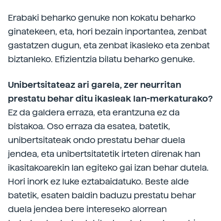
Erabaki beharko genuke non kokatu beharko
ginatekeen, eta, hori bezain inportantea, zenbat
gastatzen dugun, eta zenbat ikasleko eta zenbat
biztanleko. Efizientzia bilatu beharko genuke.
Unibertsitateaz ari garela, zer neurritan
prestatu behar ditu ikasleak lan-merkaturako?
Ez da galdera erraza, eta erantzuna ez da
bistakoa. Oso erraza da esatea, batetik,
unibertsitateak ondo prestatu behar duela
jendea, eta unibertsitatetik irteten direnak han
ikasitakoarekin lan egiteko gai izan behar dutela.
Hori inork ez luke eztabaidatuko. Beste alde
batetik, esaten baldin baduzu prestatu behar
duela jendea bere intereseko alorrean