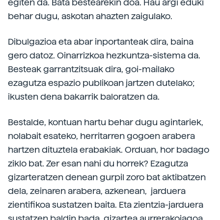
egiten da. Bata bestearekin doa. Hau argi eduki
behar dugu, askotan ahazten zaigulako.
Dibulgazioa eta abar inportanteak dira, baina
gero datoz. Oinarrizkoa hezkuntza-sistema da.
Besteak garrantzitsuak dira, goi-mailako
ezagutza espazio publikoan jartzen dutelako;
ikusten dena bakarrik baloratzen da.
Bestalde, kontuan hartu behar dugu agintariek,
nolabait esateko, herritarren gogoen arabera
hartzen dituztela erabakiak. Orduan, hor badago
ziklo bat. Zer esan nahi du horrek? Ezagutza
gizarteratzen denean gurpil zoro bat aktibatzen
dela, zeinaren arabera, azkenean, jarduera
zientifikoa sustatzen baita. Eta zientzia-jarduera
sustatzen baldin bada, gizartea aurrerakoiagoa