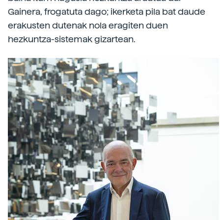
Gainera, frogatuta dago; ikerketa pila bat daude
erakusten dutenak nola eragiten duen
hezkuntza-sistemak gizartean.