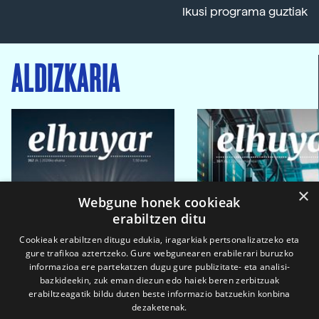
Ikusi programa guztiak
ALDIZKARIA
×
Webgune honek cookieak
erabiltzen ditu
Cookieak erabiltzen ditugu edukia, iragarkiak pertsonalizatzeko eta
gure trafikoa aztertzeko. Gure webgunearen erabilerari buruzko
informazioa ere partekatzen dugu gure publizitate- eta analisi-
bazkideekin, zuk eman diezun edo haiek beren zerbitzuak
erabiltzeagatik bildu duten beste informazio batzuekin konbina
dezaketenak.