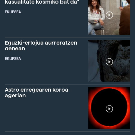
kasualitate kosmiko bat da"
EKLIPSEA
Eguzki-erlojua aurreratzen
denean
EKLIPSEA
Astro erregearen koroa
agerian