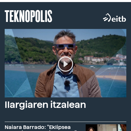
TEKNOPOLIS
Ilargiaren itzalean
Naiara Barrado: "Eklipsea