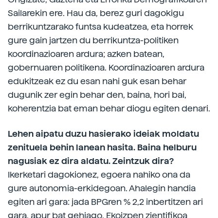
Sailarekin ere. Hau da, berez guri dagokigu
berrikuntzarako funtsa kudeatzea, eta horrek
gure gain jartzen du berrikuntza-politiken
koordinazioaren ardura; azken batean,
gobernuaren politikena. Koordinazioaren ardura
edukitzeak ez du esan nahi guk esan behar
dugunik zer egin behar den, baina, hori bai,
koherentzia bat eman behar diogu egiten denari.
Lehen aipatu duzu hasierako ideiak moldatu
zenituela behin lanean hasita. Baina helburu
nagusiak ez dira aldatu. Zeintzuk dira?
Ikerketari dagokionez, egoera nahiko ona da
gure autonomia-erkidegoan. Ahalegin handia
egiten ari gara: jada BPGren % 2,2 inbertitzen ari
gara, apur bat gehiago. Ekoizpen zientifikoa