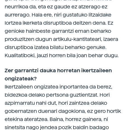
neurrikoa da, eta ez gaude ez atzerago ez
aurrerago. Hala ere, niri gustatuko litzaidake
lortzea ikerketa disruptiboa deitzen dena. Ez
genioke hainbeste garrantzi eman beharko
produzitzen dugun artikulu-kantitateari, izaera
disruptiboa izatea bilatu beharko genuke.
Kualitatiboki, jauzi horren bila joan behar dugu.
Zer garrantzi dauka horretan ikertzaileen
ongizateak?
Ikertzaileen ongizatea inportantea da berez,
bidezkoa delako pertsona guztientzat. Hori
azpimarratu nahi dut, hori zaintzea delako
gobernatzen duenari dagokiona, ez gero hortik
etekina ateratzea. Baina, horrez gainera, ni
sinetsita nago jendea pozik baldin badago