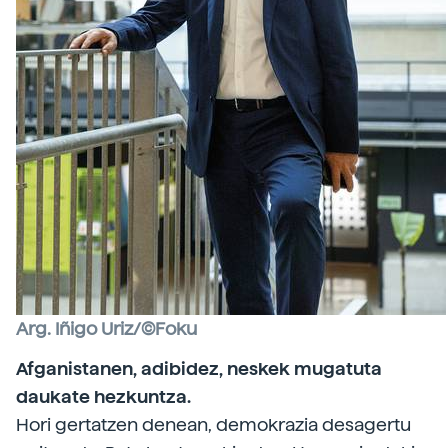
Arg. Iñigo Uriz/©Foku
Afganistanen, adibidez, neskek mugatuta
daukate hezkuntza.
Hori gertatzen denean, demokrazia desagertu