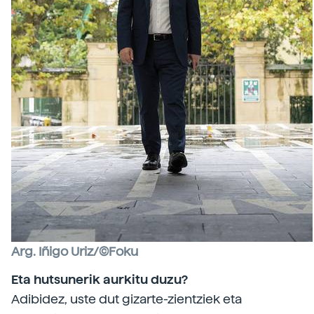
Arg. Iñigo Uriz/©Foku
Eta hutsunerik aurkitu duzu?
Adibidez, uste dut gizarte-zientziek eta