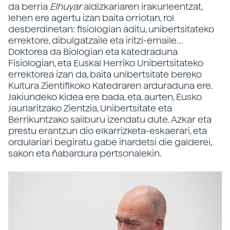
da berria
Elhuyar
aldizkariaren irakurleentzat,
lehen ere agertu izan baita orriotan, rol
desberdinetan: fisiologian aditu, unibertsitateko
errektore, dibulgatzaile eta iritzi-emaile…
Doktorea da Biologian eta katedraduna
Fisiologian, eta Euskal Herriko Unibertsitateko
errektorea izan da, baita unibertsitate bereko
Kultura Zientifikoko Katedraren arduraduna ere.
Jakiundeko kidea ere bada, eta, aurten, Eusko
Jaurlaritzako Zientzia, Unibertsitate eta
Berrikuntzako sailburu izendatu dute. Azkar eta
prestu erantzun dio elkarrizketa-eskaerari, eta
ordulariari begiratu gabe ihardetsi die galderei,
sakon eta ñabardura pertsonalekin.