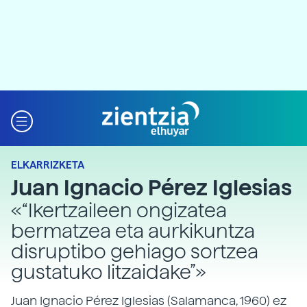
ELKARRIZKETA
Juan Ignacio Pérez Iglesias
«“Ikertzaileen ongizatea
bermatzea eta aurkikuntza
disruptibo gehiago sortzea
gustatuko litzaidake”»
Juan Ignacio Pérez Iglesias (Salamanca, 1960) ez