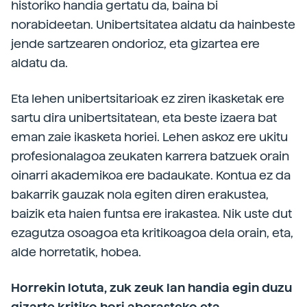
historiko handia gertatu da, baina bi
norabideetan. Unibertsitatea aldatu da hainbeste
jende sartzearen ondorioz, eta gizartea ere
aldatu da.
Eta lehen unibertsitarioak ez ziren ikasketak ere
sartu dira unibertsitatean, eta beste izaera bat
eman zaie ikasketa horiei. Lehen askoz ere ukitu
profesionalagoa zeukaten karrera batzuek orain
oinarri akademikoa ere badaukate. Kontua ez da
bakarrik gauzak nola egiten diren erakustea,
baizik eta haien funtsa ere irakastea. Nik uste dut
ezagutza osoagoa eta kritikoagoa dela orain, eta,
alde horretatik, hobea.
Horrekin lotuta, zuk zeuk lan handia egin duzu
gizarte kritiko hori aberasteko eta