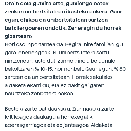
Orain dela gutxira arte, gutxiengo batek
zeukan unibertsitatean ikasteko aukera. Gaur
egun, ohikoa da unibertsitatean sartzea
batxilergoaren ondotik. Zer eragin du horrek
gizartean?
Hori oso inportantea da. Begira: nire familian, gu
gara lehenengoak. Ni unibertsitatera sartu
nintzenean, uste dut izango ginela belaunaldi
bakoitzaren % 10-15, hor nonbait. Gaur egun, % 60
sartzen da unibertsitatean. Horrek sekulako
aldaketa ekarri du, eta ez dakit gai garen
neurtzeko zenbaterainokoa.
Beste gizarte bat daukagu. Ziur nago gizarte
kritikoagoa daukagula horrexegatik,
aberasgarriagoa eta exijenteagoa. Aldaketa