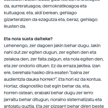
da, aurreratuagoa, demokratikoagoa eta
kultuagoa; eta, aldi berean, gehiago
gizarteratzen da ezagutza eta, beraz, gehiago
ikusten da.
Eta nola susta daiteke?
Lehenengo, zer dagoen jakin behar dugu. Jakin
nahi dut zer egiten dugun, zer egiten den eta
zelakoa den, zer falta zaigun, eta nola egiten den,
eta zer ondorio dituen. Ez da erraza jakitea. Izan
ere, berehala hasiko dira esaten “baina zer
audientzia dauka horrek?”. Eta hori ez da kontua.
Hortaz, diagnostiko bat egin behar da, eta,
horren ostean, erabaki behar dugu zer lerro
jarraitu behar ditugun, noraino sistematizatu eta
antolatu guztia. Eta zer pizgarri behar diren beste