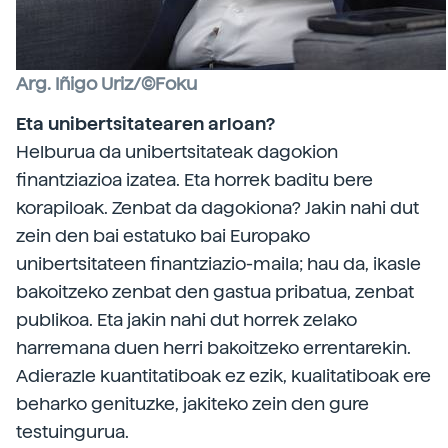
Arg. Iñigo Uriz/©Foku
Eta unibertsitatearen arloan?
Helburua da unibertsitateak dagokion
finantziazioa izatea. Eta horrek baditu bere
korapiloak. Zenbat da dagokiona? Jakin nahi dut
zein den bai estatuko bai Europako
unibertsitateen finantziazio-maila; hau da, ikasle
bakoitzeko zenbat den gastua pribatua, zenbat
publikoa. Eta jakin nahi dut horrek zelako
harremana duen herri bakoitzeko errentarekin.
Adierazle kuantitatiboak ez ezik, kualitatiboak ere
beharko genituzke, jakiteko zein den gure
testuingurua.