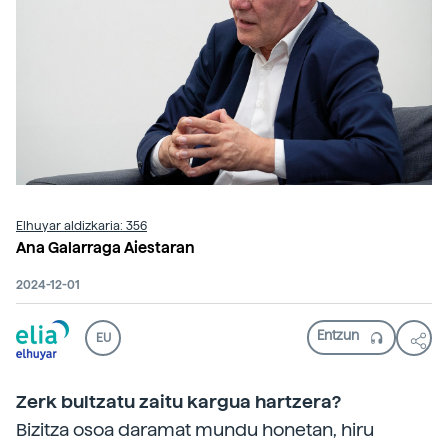
Elhuyar aldizkaria: 356
Ana Galarraga Aiestaran
2024-12-01
EU
Zerk bultzatu zaitu kargua hartzera?
Bizitza osoa daramat mundu honetan, hiru