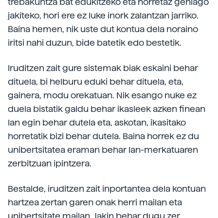
trebakuntza bat edukitzeko eta horretaz gehiago
jakiteko, hori ere ez luke inork zalantzan jarriko.
Baina hemen, nik uste dut kontua dela noraino
iritsi nahi duzun, bide batetik edo bestetik.
Iruditzen zait gure sistemak biak eskaini behar
dituela, bi helburu eduki behar dituela, eta,
gainera, modu orekatuan. Nik esango nuke ez
duela bistatik galdu behar ikasleek azken finean
lan egin behar dutela eta, askotan, ikasitako
horretatik bizi behar dutela. Baina horrek ez du
unibertsitatea eraman behar lan-merkatuaren
zerbitzuan ipintzera.
Bestalde, iruditzen zait inportantea dela kontuan
hartzea zertan garen onak herri mailan eta
unibertsitate mailan. Jakin behar dugu zer