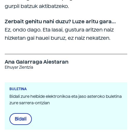
gurpil batzuk aktibatzeko.
Zerbait gehitu nahi duzu? Luze aritu gara…
Ez, ondo dago. Eta lasai, gustura aritzen naiz
hizketan gai hauei buruz, ez naiz nekatzen.
Ana Galarraga Aiestaran
Elhuyar Zientzia
BULETINA
Bidali zure helbide elektronikoa eta jaso asteroko buletina
zure sarrera-ontzian
Bidali