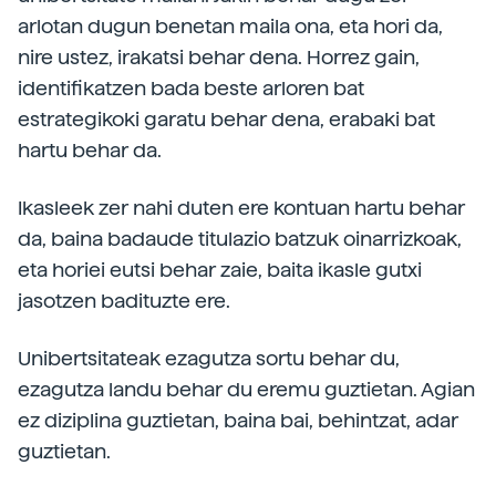
arlotan dugun benetan maila ona, eta hori da,
nire ustez, irakatsi behar dena. Horrez gain,
identifikatzen bada beste arloren bat
estrategikoki garatu behar dena, erabaki bat
hartu behar da.
Ikasleek zer nahi duten ere kontuan hartu behar
da, baina badaude titulazio batzuk oinarrizkoak,
eta horiei eutsi behar zaie, baita ikasle gutxi
jasotzen badituzte ere.
Unibertsitateak ezagutza sortu behar du,
ezagutza landu behar du eremu guztietan. Agian
ez diziplina guztietan, baina bai, behintzat, adar
guztietan.