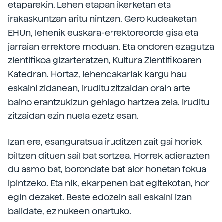
etaparekin. Lehen etapan ikerketan eta
irakaskuntzan aritu nintzen. Gero kudeaketan
EHUn, lehenik euskara-errektoreorde gisa eta
jarraian errektore moduan. Eta ondoren ezagutza
zientifikoa gizarteratzen, Kultura Zientifikoaren
Katedran. Hortaz, lehendakariak kargu hau
eskaini zidanean, iruditu zitzaidan orain arte
baino erantzukizun gehiago hartzea zela. Iruditu
zitzaidan ezin nuela ezetz esan.
Izan ere, esanguratsua iruditzen zait gai horiek
biltzen dituen sail bat sortzea. Horrek adierazten
du asmo bat, borondate bat alor honetan fokua
ipintzeko. Eta nik, ekarpenen bat egitekotan, hor
egin dezaket. Beste edozein sail eskaini izan
balidate, ez nukeen onartuko.