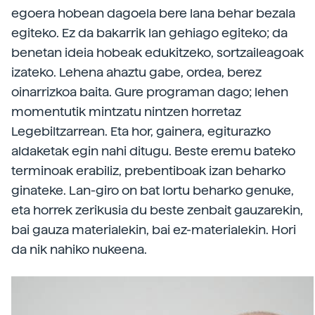
egoera hobean dagoela bere lana behar bezala
egiteko. Ez da bakarrik lan gehiago egiteko; da
benetan ideia hobeak edukitzeko, sortzaileagoak
izateko. Lehena ahaztu gabe, ordea, berez
oinarrizkoa baita. Gure programan dago; lehen
momentutik mintzatu nintzen horretaz
Legebiltzarrean. Eta hor, gainera, egiturazko
aldaketak egin nahi ditugu. Beste eremu bateko
terminoak erabiliz, prebentiboak izan beharko
ginateke. Lan-giro on bat lortu beharko genuke,
eta horrek zerikusia du beste zenbait gauzarekin,
bai gauza materialekin, bai ez-­materialekin. Hori
da nik nahiko nukeena.