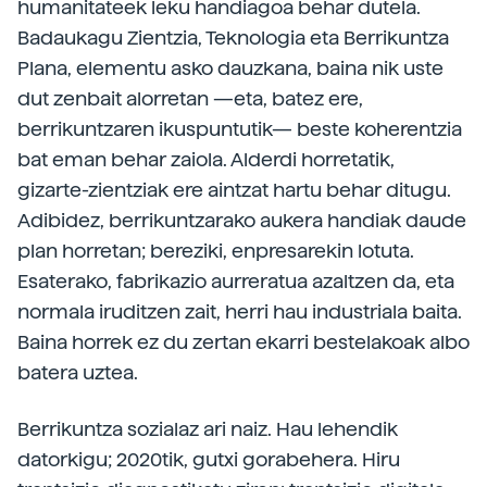
humanitateek leku handiagoa behar dutela.
Badaukagu Zientzia, Teknologia eta Berrikuntza
Plana, elementu asko dauzkana, baina nik uste
dut zenbait alorretan —eta, batez ere,
berrikuntzaren ikuspuntutik— beste koherentzia
bat eman behar zaiola. Alderdi horretatik,
gizarte-zientziak ere aintzat hartu behar ditugu.
Adibidez, berrikuntzarako aukera handiak daude
plan horretan; bereziki, enpresarekin lotuta.
Esaterako, fabrikazio aurreratua azaltzen da, eta
normala iruditzen zait, herri hau industriala baita.
Baina horrek ez du zertan ekarri bestelakoak albo
batera uztea.
Berrikuntza sozialaz ari naiz. Hau lehendik
datorkigu; 2020tik, gutxi gorabehera. Hiru