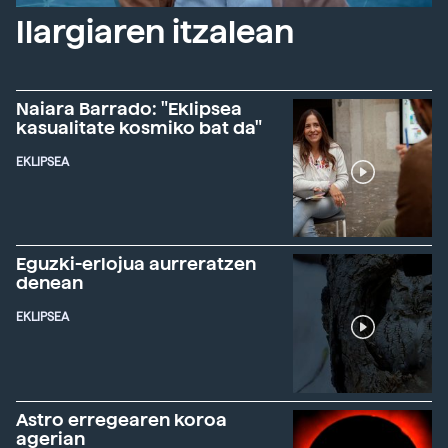
Ilargiaren itzalean
Naiara Barrado: "Eklipsea
kasualitate kosmiko bat da"
EKLIPSEA
Eguzki-erlojua aurreratzen
denean
EKLIPSEA
Astro erregearen koroa
agerian