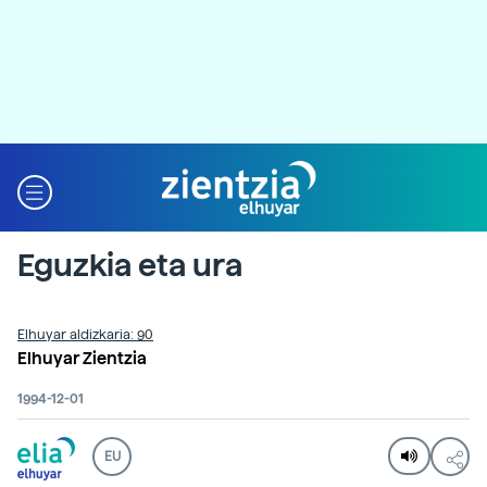
Eguzkia eta ura
Elhuyar aldizkaria: 90
Elhuyar Zientzia
1994-12-01
EU