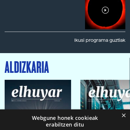
Ikusi programa guztiak
ALDIZKARIA
×
Webgune honek cookieak
erabiltzen ditu