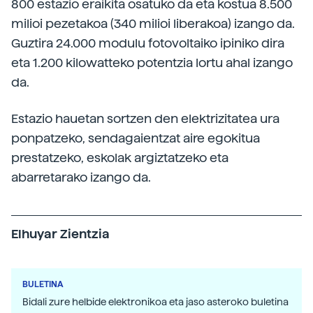
800 estazio eraikita osatuko da eta kostua 8.500
milioi pezetakoa (340 milioi liberakoa) izango da.
Guztira 24.000 modulu fotovoltaiko ipiniko dira
eta 1.200 kilowatteko potentzia lortu ahal izango
da.
Estazio hauetan sortzen den elektrizitatea ura
ponpatzeko, sendagaientzat aire egokitua
prestatzeko, eskolak argiztatzeko eta
abarretarako izango da.
Elhuyar Zientzia
BULETINA
Bidali zure helbide elektronikoa eta jaso asteroko buletina