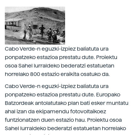
Cabo Verde-n eguzki-izpiez baliatuta ura
ponpatzeko estazioa prestatu dute. Proiektu
osoa Sahel lurraldeko bederatzi estatuetan
horrelako 800 estazio eraikita osatuko da.
Cabo Verde-n eguzki-izpiez baliatuta ura
ponpatzeko estazioa prestatu dute. Europako
Batzordeak antolatutako plan bati esker muntatu
ahal izan da ekipamendu fotovoltaikoez
funtzionatzen duen estazio hau. Proiektu osoa
Sahel lurraldeko bederatzi estatuetan horrelako