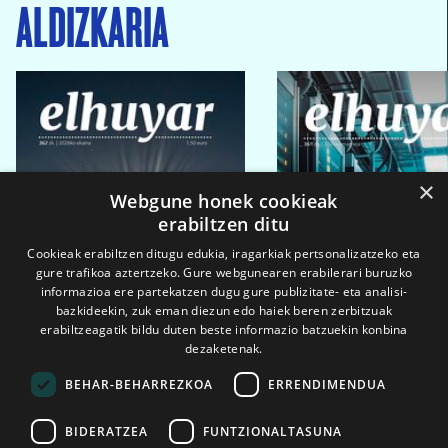
ALDIZKARIA
×
Webgune honek cookieak
erabiltzen ditu
Cookieak erabiltzen ditugu edukia, iragarkiak pertsonalizatzeko eta
gure trafikoa aztertzeko. Gure webgunearen erabilerari buruzko
informazioa ere partekatzen dugu gure publizitate- eta analisi-
bazkideekin, zuk eman diezun edo haiek beren zerbitzuak
erabiltzeagatik bildu duten beste informazio batzuekin konbina
dezaketenak.
BEHAR-BEHARREZKOA
ERRENDIMENDUA
BIDERATZEA
FUNTZIONALTASUNA
2026ko eka. 1a
2026ko mar. 1a