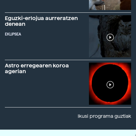
Eguzki-erlojua aurreratzen
denean
EKLIPSEA
Astro erregearen koroa
agerian
Ikusi programa guztiak