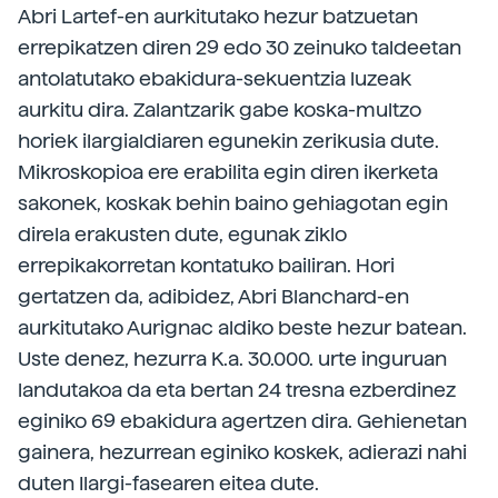
Abri Lartef-en aurkitutako hezur batzuetan
errepikatzen diren 29 edo 30 zeinuko taldeetan
antolatutako ebakidura-sekuentzia luzeak
aurkitu dira. Zalantzarik gabe koska-multzo
horiek ilargialdiaren egunekin zerikusia dute.
Mikroskopioa ere erabilita egin diren ikerketa
sakonek, koskak behin baino gehiagotan egin
direla erakusten dute, egunak ziklo
errepikakorretan kontatuko bailiran. Hori
gertatzen da, adibidez, Abri Blanchard-en
aurkitutako Aurignac aldiko beste hezur batean.
Uste denez, hezurra K.a. 30.000. urte inguruan
landutakoa da eta bertan 24 tresna ezberdinez
eginiko 69 ebakidura agertzen dira. Gehienetan
gainera, hezurrean eginiko koskek, adierazi nahi
duten Ilargi-fasearen eitea dute.