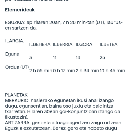
Efemerideak
EGUZKIA: apirilaren 20an, 7 h 26 min-tan (UT), Taurus-
en sartzen da.
ILARGIA:
ILBEHERA
ILBERRIA
ILGORA
ILBETEA
Eguna
3
11
19
25
Ordua (UT)
2 h 55 min
0 h 17 min
2 h 34 min
19 h 45 min
PLANETAK
MERKURIO: hasierako egunetan ikusi ahal izango
dugu, egunsentian, baina oso juxtu eta baldintza
txarretan. Hilaren 30ean goi-konjuntzioan izango da
(ikustezin).
ARTIZARRA: gero eta altuago agertzen zaigu ortzean
Eguzkia ezkutatzean. Beraz, gero eta hobeto dugu