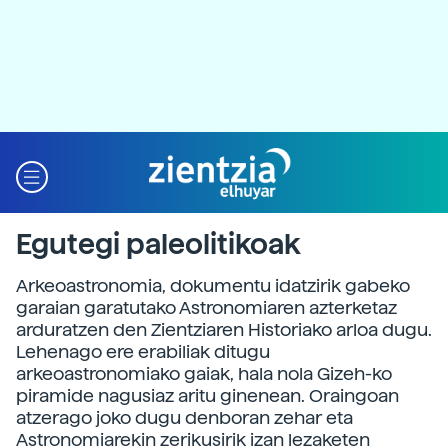
Egutegi paleolitikoak
Arkeoastronomia, dokumentu idatzirik gabeko
garaian garatutako Astronomiaren azterketaz
arduratzen den Zientziaren Historiako arloa dugu.
Lehenago ere erabiliak ditugu
arkeoastronomiako gaiak, hala nola Gizeh-ko
piramide nagusiaz aritu ginenean. Oraingoan
atzerago joko dugu denboran zehar eta
Astronomiarekin zerikusirik izan lezaketen