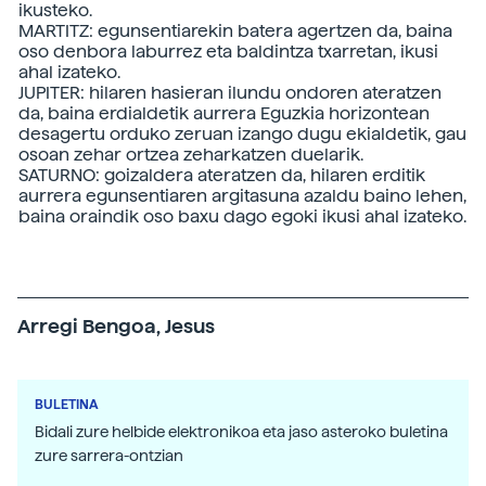
ikusteko.
MARTITZ: egunsentiarekin batera agertzen da, baina
oso denbora laburrez eta baldintza txarretan, ikusi
ahal izateko.
JUPITER: hilaren hasieran ilundu ondoren ateratzen
da, baina erdialdetik aurrera Eguzkia horizontean
desagertu orduko zeruan izango dugu ekialdetik, gau
osoan zehar ortzea zeharkatzen duelarik.
SATURNO: goizaldera ateratzen da, hilaren erditik
aurrera egunsentiaren argitasuna azaldu baino lehen,
baina oraindik oso baxu dago egoki ikusi ahal izateko.
Arregi Bengoa, Jesus
BULETINA
Bidali zure helbide elektronikoa eta jaso asteroko buletina
zure sarrera-ontzian