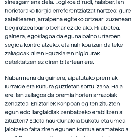
sinesgarriena dela. Logikoa dirudi, halaber, lan
horietarako Ilargia erreferentziatzat hartzea; gure
satelitearen jarraipena egiteko ortzeari zuzenean
begiratzea baino behar ez delako. Hilabetea,
gainera, egokiagoa da eguna baino urtaroen
segida kontrolatzeko, eta nahikoa izan daiteke
zailagoak diren Eguzkiaren higidurak
detektatzen ez diren bitartean ere.
Nabarmena da gainera, aipatutako premiak
lurralde eta kultura guztietan sortu izana. Hala
ere, lan zailagoa da premia horien arrazoiak
zehaztea. Ehiztariek kanpoan egiten zituzten
egun edo ilargialdiak zenbatzeko erabiltzen al
zituzten? Edota haurdunaldia bukatu eta umea
jaiotzeko falta ziren egunen kontua eramateko al