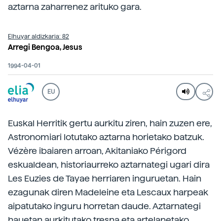
aztarna zaharrenez arituko gara.
Elhuyar aldizkaria: 82
Arregi Bengoa, Jesus
1994-04-01
EU
Euskal Herritik gertu aurkitu ziren, hain zuzen ere,
Astronomiari lotutako aztarna horietako batzuk.
Vézère ibaiaren arroan, Akitaniako Périgord
eskualdean, historiaurreko aztarnategi ugari dira
Les Euzies de Tayae herriaren inguruetan. Hain
ezagunak diren Madeleine eta Lescaux harpeak
aipatutako inguru horretan daude. Aztarnategi
hauetan aurkitutako tresna eta artelanetako