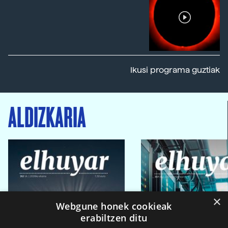
Ikusi programa guztiak
ALDIZKARIA
×
Webgune honek cookieak
erabiltzen ditu