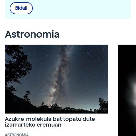
Bidali
Astronomia
Azukre-molekula bat topatu dute
izarrarteko eremuan
ASTRONOMIA