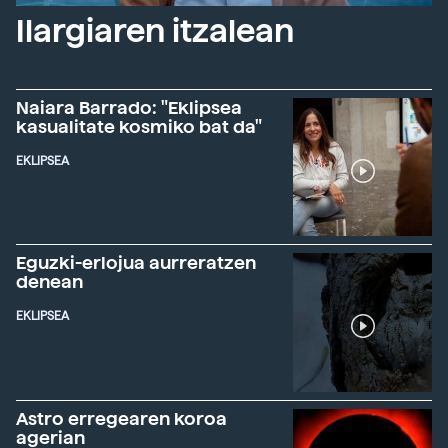
Ilargiaren itzalean
Naiara Barrado: "Eklipsea
kasualitate kosmiko bat da"
EKLIPSEA
Eguzki-erlojua aurreratzen
denean
EKLIPSEA
Astro erregearen koroa
agerian