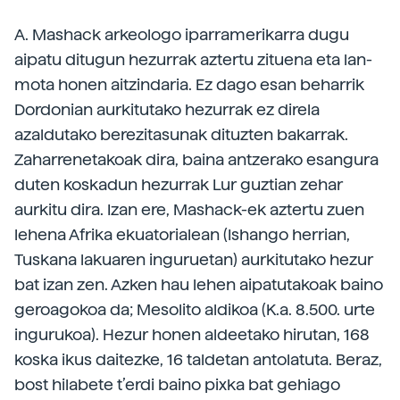
A. Mashack arkeologo iparramerikarra dugu
aipatu ditugun hezurrak aztertu zituena eta lan-
mota honen aitzindaria. Ez dago esan beharrik
Dordonian aurkitutako hezurrak ez direla
azaldutako berezitasunak dituzten bakarrak.
Zaharrenetakoak dira, baina antzerako esangura
duten koskadun hezurrak Lur guztian zehar
aurkitu dira. Izan ere, Mashack-ek aztertu zuen
lehena Afrika ekuatorialean (Ishango herrian,
Tuskana lakuaren inguruetan) aurkitutako hezur
bat izan zen. Azken hau lehen aipatutakoak baino
geroagokoa da; Mesolito aldikoa (K.a. 8.500. urte
ingurukoa). Hezur honen aldeetako hirutan, 168
koska ikus daitezke, 16 taldetan antolatuta. Beraz,
bost hilabete t’erdi baino pixka bat gehiago