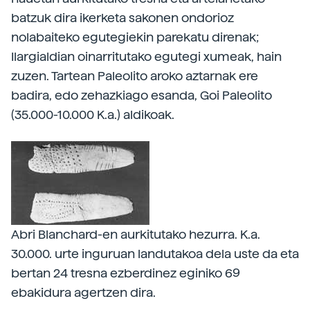
batzuk dira ikerketa sakonen ondorioz
nolabaiteko egutegiekin parekatu direnak;
Ilargialdian oinarritutako egutegi xumeak, hain
zuzen. Tartean Paleolito aroko aztarnak ere
badira, edo zehazkiago esanda, Goi Paleolito
(35.000-10.000 K.a.) aldikoak.
Abri Blanchard-en aurkitutako hezurra. K.a.
30.000. urte inguruan landutakoa dela uste da eta
bertan 24 tresna ezberdinez eginiko 69
ebakidura agertzen dira.