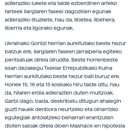
adieraziko lukete eta talde ezberdinen arteko
tarteek Ilargiaren faseei dagozkien egunak
adieraziko lituzkete, hau da, ilbetea, ilbehera,
ilberria eta ilgorako egunak.
Ukrainako Gontzi herrian aurkitutako beste hezur
batzuk ere, Ilargiaren faseen jarraipena egiteko
pentsatuak direla dirudite. Beste horrenbeste
esan dezakegu Txekiar Errepublikako Kulna
herrian aurkitutako beste hezur bati buruz ere.
Honek 15, 16 eta 15 koskako hiru talde ditu, hau
da, hilaren erdia adierazten duten multzoak.
Garbi dago, bada, deskribatu ditugun ahalegin
guzti hauek denbora neurtzeko eta oinarrizko
egutegiak antolatzeko beharrari erantzuten
dioten saioak direla dioen Mashack-en hipotesia