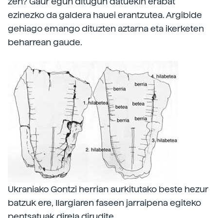
zen? Gaur egun ditugun datuekin erabat
ezinezko da galdera hauei erantzutea. Argibide
gehiago emango dituzten aztarna eta ikerketen
beharrean gaude.
Ukraniako Gontzi herrian aurkitutako beste hezur
batzuk ere, Ilargiaren faseen jarraipena egiteko
pentsatuak direla dirudite.