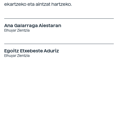
ekartzeko eta aintzat hartzeko.
Ana Galarraga Aiestaran
Elhuyar Zientzia
Egoitz Etxebeste Aduriz
Elhuyar Zientzia