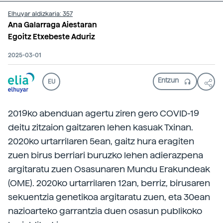
Elhuyar aldizkaria: 357
Ana Galarraga Aiestaran
Egoitz Etxebeste Aduriz
2025-03-01
EU
2019ko abenduan agertu ziren gero COVID-19
deitu zitzaion gaitzaren lehen kasuak Txinan.
2020ko urtarrilaren 5ean, gaitz hura eragiten
zuen birus berriari buruzko lehen adierazpena
argitaratu zuen Osasunaren Mundu Erakundeak
(OME). 2020ko urtarrilaren 12an, berriz, birusaren
sekuentzia genetikoa argitaratu zuen, eta 30ean
nazioarteko garrantzia duen osasun publikoko