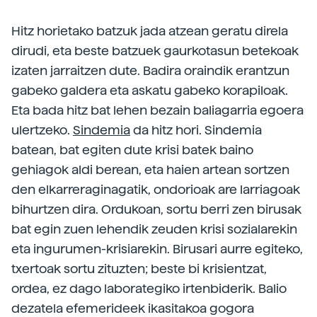
Hitz horietako batzuk jada atzean geratu direla
dirudi, eta beste batzuek gaurkotasun betekoak
izaten jarraitzen dute. Badira oraindik erantzun
gabeko galdera eta askatu gabeko korapiloak.
Eta bada hitz bat lehen bezain baliagarria egoera
ulertzeko.
Sindemia
da hitz hori. Sindemia
batean, bat egiten dute krisi batek baino
gehiagok aldi berean, eta haien artean sortzen
den elkarreraginagatik, ondorioak are larriagoak
bihurtzen dira. Ordukoan, sortu berri zen birusak
bat egin zuen lehendik zeuden krisi sozialarekin
eta ingurumen-krisiarekin. Birusari aurre egiteko,
txertoak sortu zituzten; beste bi krisientzat,
ordea, ez dago laborategiko irtenbiderik. Balio
dezatela efemerideek ikasitakoa gogora