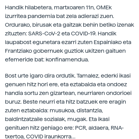
Handik hilabetera, martxoaren 11n, OMEk
izurritea pandemia bat zela adierazi zuen.
Ordurako, birusak eta gaitzak behin betiko izenak
zituzten: SARS-CoV-2 eta COVID-19. Handik
laupabost egunetara ezarri zuten Espainiako eta
Frantziako gobernuek guztiok ukitzen gaituen
efemeride bat: konfinamendua.
Bost urte igaro dira ordutik. Tamalez, ederki ikasi
genuen hitz hori ere, eta eztabaida eta ondoez
handia sortu zen gizartean, neurriaren ondorioei
buruz. Beste neurri eta hitz batzuek ere eragin
zuten eztabaida: musukoa, distantzia,
baldintzatzaile sozialak, mugak. Eta ikasi
genituen hitz gehiago ere: PCR, aldaera, RNA-
txertoa, COVID iraunkorra…