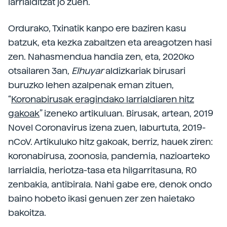
larrialditzat jo zuen.
Ordurako, Txinatik kanpo ere baziren kasu
batzuk, eta kezka zabaltzen eta areagotzen hasi
zen. Nahasmendua handia zen, eta, 2020ko
otsailaren 3an,
Elhuyar
aldizkariak birusari
buruzko lehen azalpenak eman zituen,
“
Koronabirusak eragindako larrialdiaren hitz
gakoak
” izeneko artikuluan. Birusak, artean, 2019
Novel Coronavirus izena zuen, laburtuta, 2019-
nCoV. Artikuluko hitz gakoak, berriz, hauek ziren:
koronabirusa, zoonosia, pandemia, nazioarteko
larrialdia, heriotza-tasa eta hilgarritasuna, R0
zenbakia, antibirala. Nahi gabe ere, denok ondo
baino hobeto ikasi genuen zer zen haietako
bakoitza.