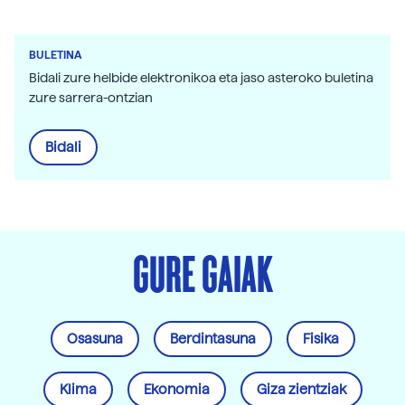
BULETINA
Bidali zure helbide elektronikoa eta jaso asteroko buletina
zure sarrera-ontzian
Bidali
GURE GAIAK
Osasuna
Berdintasuna
Fisika
Klima
Ekonomia
Giza zientziak