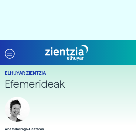
ELHUYAR ZIENTZIA
Efemerideak
Ana Galarraga Aiestaran