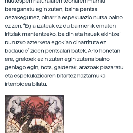
hautespen naturalaren teoriaren mamia
bereganatu egin zuten, baina pentsa
dezakegunez, oinarria espekulazio hutsa baino
ez zen. “Egia izateak ez du baimenik ematen
iritziak mantentzeko, baldin eta hauek ekintzei
buruzko azterketa egokian oinarrituta ez
badaude” zioen pentsalari batek. Arlo honetan
ere, grekoek ezin zuten egin zutena baino
gehiago egin, hots, galderak, arazoak plazaratu
eta espekulazioaren bitartez haztamuka
irtenbidea bilatu.