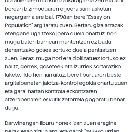
biztanleriaren hazkuntza ikaragarria zen eta aldi
berean bizimoduaren egoera sarri askotan
negargarria ere bai. 1798an bere “Essay on
Population” argitaratu zuen. Bertan, giza arrazak
etengabe ugaltzeko joera duela onartuz, hori
muga baten barnean mantentzen ez bada
denentzako gosea sortuko duela pentsatzen
zuen. Beraz, muga hori era zibilizatuez lortuko ez
balitz, gerrek, goseteek eta izurriek sortaraziko
lukete. Ildo honi jarraituz, bere liburuaren beste
argitalpenetan jaiotza-kontrol egokia onartu zuen
eta garai hartan kontrola ezkontzaren
atzerapenaren eskutik zetorrela gogoratu behar
dugu.
Darwinengan liburu honek izan zuen eragina
berak esan zigun argi eta garbi: “1838ko urrian