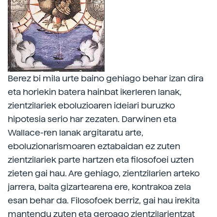
Berez bi mila urte baino gehiago behar izan dira
eta horiekin batera hainbat ikerleren lanak,
zientzilariek eboluzioaren ideiari buruzko
hipotesia serio har zezaten. Darwinen eta
Wallace-ren lanak argitaratu arte,
eboluzionarismoaren eztabaidan ez zuten
zientzilariek parte hartzen eta filosofoei uzten
zieten gai hau. Are gehiago, zientzilarien arteko
jarrera, baita gizartearena ere, kontrakoa zela
esan behar da. Filosofoek berriz, gai hau irekita
mantendu zuten eta geroago zientzilarientzat