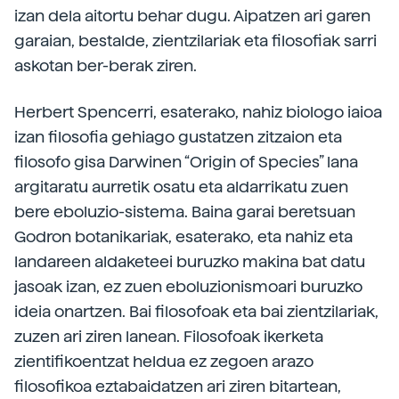
izan dela aitortu behar dugu. Aipatzen ari garen
garaian, bestalde, zientzilariak eta filosofiak sarri
askotan ber-berak ziren.
Herbert Spencerri, esaterako, nahiz biologo iaioa
izan filosofia gehiago gustatzen zitzaion eta
filosofo gisa Darwinen “Origin of Species” lana
argitaratu aurretik osatu eta aldarrikatu zuen
bere eboluzio-sistema. Baina garai beretsuan
Godron botanikariak, esaterako, eta nahiz eta
landareen aldaketeei buruzko makina bat datu
jasoak izan, ez zuen eboluzionismoari buruzko
ideia onartzen. Bai filosofoak eta bai zientzilariak,
zuzen ari ziren lanean. Filosofoak ikerketa
zientifikoentzat heldua ez zegoen arazo
filosofikoa eztabaidatzen ari ziren bitartean,