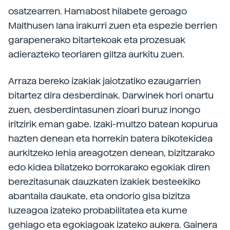
osatzearren. Hamabost hilabete geroago
Malthusen lana irakurri zuen eta espezie berrien
garapenerako bitartekoak eta prozesuak
adierazteko teoriaren giltza aurkitu zuen.
Arraza bereko izakiak jaiotzatiko ezaugarrien
bitartez dira desberdinak. Darwinek hori onartu
zuen, desberdintasunen zioari buruz inongo
iritzirik eman gabe. Izaki-multzo batean kopurua
hazten denean eta horrekin batera bikotekidea
aurkitzeko lehia areagotzen denean, bizitzarako
edo kidea bilatzeko borrokarako egokiak diren
berezitasunak dauzkaten izakiek besteekiko
abantaila daukate, eta ondorio gisa bizitza
luzeagoa izateko probabilitatea eta kume
gehiago eta egokiagoak izateko aukera. Gainera