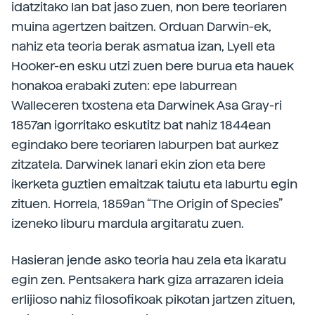
idatzitako lan bat jaso zuen, non bere teoriaren
muina agertzen baitzen. Orduan Darwin-ek,
nahiz eta teoria berak asmatua izan, Lyell eta
Hooker-en esku utzi zuen bere burua eta hauek
honakoa erabaki zuten: epe laburrean
Walleceren txostena eta Darwinek Asa Gray-ri
1857an igorritako eskutitz bat nahiz 1844ean
egindako bere teoriaren laburpen bat aurkez
zitzatela. Darwinek lanari ekin zion eta bere
ikerketa guztien emaitzak taiutu eta laburtu egin
zituen. Horrela, 1859an “The Origin of Species”
izeneko liburu mardula argitaratu zuen.
Hasieran jende asko teoria hau zela eta ikaratu
egin zen. Pentsakera hark giza arrazaren ideia
erlijioso nahiz filosofikoak pikotan jartzen zituen,