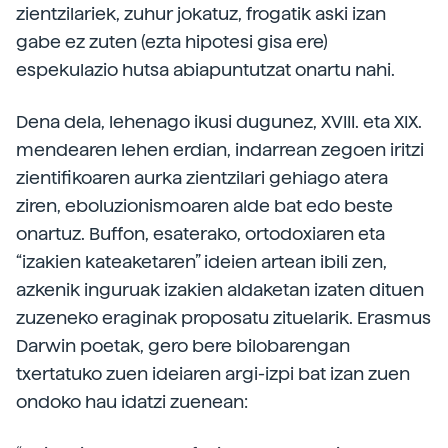
zientzilariek, zuhur jokatuz, frogatik aski izan
gabe ez zuten (ezta hipotesi gisa ere)
espekulazio hutsa abiapuntutzat onartu nahi.
Dena dela, lehenago ikusi dugunez, XVIII. eta XIX.
mendearen lehen erdian, indarrean zegoen iritzi
zientifikoaren aurka zientzilari gehiago atera
ziren, eboluzionismoaren alde bat edo beste
onartuz. Buffon, esaterako, ortodoxiaren eta
“izakien kateaketaren” ideien artean ibili zen,
azkenik inguruak izakien aldaketan izaten dituen
zuzeneko eraginak proposatu zituelarik. Erasmus
Darwin poetak, gero bere bilobarengan
txertatuko zuen ideiaren argi-izpi bat izan zuen
ondoko hau idatzi zuenean: