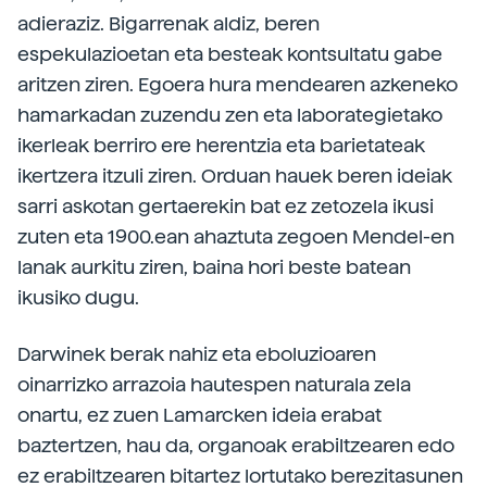
adieraziz. Bigarrenak aldiz, beren
espekulazioetan eta besteak kontsultatu gabe
aritzen ziren. Egoera hura mendearen azkeneko
hamarkadan zuzendu zen eta laborategietako
ikerleak berriro ere herentzia eta barietateak
ikertzera itzuli ziren. Orduan hauek beren ideiak
sarri askotan gertaerekin bat ez zetozela ikusi
zuten eta 1900.ean ahaztuta zegoen Mendel-en
lanak aurkitu ziren, baina hori beste batean
ikusiko dugu.
Darwinek berak nahiz eta eboluzioaren
oinarrizko arrazoia hautespen naturala zela
onartu, ez zuen Lamarcken ideia erabat
baztertzen, hau da, organoak erabiltzearen edo
ez erabiltzearen bitartez lortutako berezitasunen