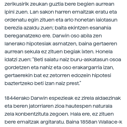
zerikusirik zeukan guztia bere begien aurrean
ipini zuen. Lan sakon harren emaitzak eratu eta
ordenatu egin zituen eta arlo honetan iaiotasun
berezia azaldu zuen; baita ekintzen esanahia
bereganatzeko ere. Darwin oso abila zen
lanerako hipotesiak asmatzen, baina gertaeren
aurrean sekula ez zituen begiak ixten. Honela
idatzi zuen: “Beti saiatu naiz buru-askatasun osoa
gordetzen eta nahiz eta oso erakargarria izan,
gertaerekin bat ez zetorren edozein hipotesi
baztertzeko beti izan naiz prest.”
1844erako Darwin espezieak ez zirela aldaezinak
eta beren jatorriaren zioa hautespen naturala
zela konbentzituta zegoen. Hala ere, ez zituen
bere emaitzak argitaratu. Baina 1858an Wallace-k