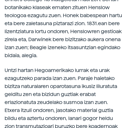
botanikako klaseak ematen zituen Henslow
teologoa ezagutu zuen. Honek babespean hartu
eta bere zaletasuna piztarazi zion. 1831.ean bere
lizentziatura lortu ondoren, Henslowren gestioak
zirela eta, Darwinek bere bizitzako aukera onena
izan zuen; Beagle izeneko itsasuntzian egindako
bidaia, alegia.
Untzi hartan Hegoamerikako lurrak eta urak
ezagutzeko parada izan zuen. Paraje haietako
bizitza naturalaren oparotasuna ikusiz liluratuta
gelditu zen eta bizidun guztiak erabat
erlazionatuta zeudelako susmoa izan zuen.
Etxera itzuli ondoren, jasotako material guztia
bildu eta aztertu ondoren, lanari gogor heldu
zion transmutazioari buruzko bere koadernoak