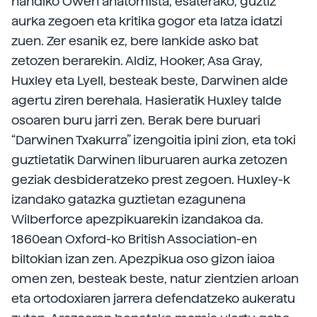
handiko Owen anatomista, esaterako, guztiz
aurka zegoen eta kritika gogor eta latza idatzi
zuen. Zer esanik ez, bere lankide asko bat
zetozen berarekin. Aldiz, Hooker, Asa Gray,
Huxley eta Lyell, besteak beste, Darwinen alde
agertu ziren berehala. Hasieratik Huxley talde
osoaren buru jarri zen. Berak bere buruari
“Darwinen Txakurra” izengoitia ipini zion, eta toki
guztietatik Darwinen liburuaren aurka zetozen
geziak desbideratzeko prest zegoen. Huxley-k
izandako gatazka guztietan ezagunena
Wilberforce apezpikuarekin izandakoa da.
1860ean Oxford-ko British Association-en
biltokian izan zen. Apezpikua oso gizon iaioa
omen zen, besteak beste, natur zientzien arloan
eta ortodoxiaren jarrera defendatzeko aukeratu