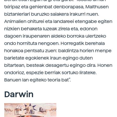
txiripaz eta gehienbat denborapasa, Malthusen
biztanleriari buruzko saiakera irakurri nuen.
Animalien ohiturei eta landareei etengabe egiten
nizkien behaketa luzeak zirela eta, edonon
dagoen iraupenaren aldeko borroka ulertzeko
ondo hornituta nengoen. Horregatik berehala
honakoa pentsatu zuen: baldintza horien menpe
barietate egokienek iraun egingo duten
bitartean, besteak desagertu egingo dira. Honen
ondorioz, espezie berriak sortuko lirateke.
Banuen lan egiteko teoria bat”.
Darwin