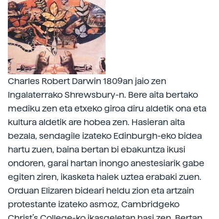
Charles Robert Darwin 1809an jaio zen
Ingalaterrako Shrewsbury-n. Bere aita bertako
mediku zen eta etxeko giroa diru aldetik ona eta
kultura aldetik are hobea zen. Hasieran aita
bezala, sendagile izateko Edinburgh-eko bidea
hartu zuen, baina bertan bi ebakuntza ikusi
ondoren, garai hartan inongo anestesiarik gabe
egiten ziren, ikasketa haiek uztea erabaki zuen.
Orduan Elizaren bideari heldu zion eta artzain
protestante izateko asmoz, Cambridgeko
Christ’s College-ko ikasgeletan hasi zen. Bertan