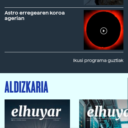
Astro erregearen koroa
agerian
Ikusi programa guztiak
ALDIZKARIA