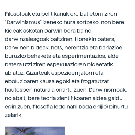
Filosofoak eta politikariak ere bat etorri ziren
“Darwinismus” izeneko hura sortzeko, non bere
kideak askotan Darwin bera baino
darwinzaleagoak baitziren. Honekin batera,
Darwinen bideak, hots, herentzia eta bariazioei
buruzko behaketa eta esperimentazioa, alde
batera utzi ziren espekulazioren bideetatik
abiatuz. Gizarteak espezieen jatorri eta
eboluzioaren kausa egoki eta frogatutzat
hautespen naturala onartu zuen. Darwinismoak,
nolabait, bere teoria zientifikoaren aldea galdu
egin zuen, filosofia (edo nahi bada erlijio) bihurtu
zelarik.