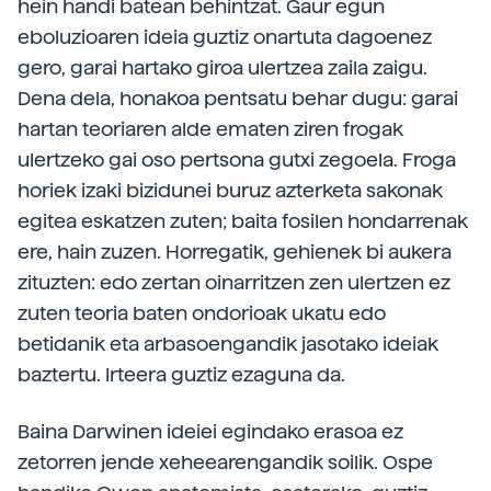
hein handi batean behintzat. Gaur egun
eboluzioaren ideia guztiz onartuta dagoenez
gero, garai hartako giroa ulertzea zaila zaigu.
Dena dela, honakoa pentsatu behar dugu: garai
hartan teoriaren alde ematen ziren frogak
ulertzeko gai oso pertsona gutxi zegoela. Froga
horiek izaki bizidunei buruz azterketa sakonak
egitea eskatzen zuten; baita fosilen hondarrenak
ere, hain zuzen. Horregatik, gehienek bi aukera
zituzten: edo zertan oinarritzen zen ulertzen ez
zuten teoria baten ondorioak ukatu edo
betidanik eta arbasoengandik jasotako ideiak
baztertu. Irteera guztiz ezaguna da.
Baina Darwinen ideiei egindako erasoa ez
zetorren jende xeheearengandik soilik. Ospe