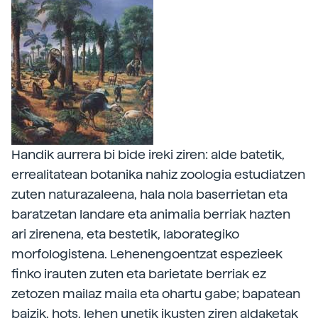
Handik aurrera bi bide ireki ziren: alde batetik,
errealitatean botanika nahiz zoologia estudiatzen
zuten naturazaleena, hala nola baserrietan eta
baratzetan landare eta animalia berriak hazten
ari zirenena, eta bestetik, laborategiko
morfologistena. Lehenengoentzat espezieek
finko irauten zuten eta barietate berriak ez
zetozen mailaz maila eta ohartu gabe; bapatean
baizik, hots, lehen unetik ikusten ziren aldaketak