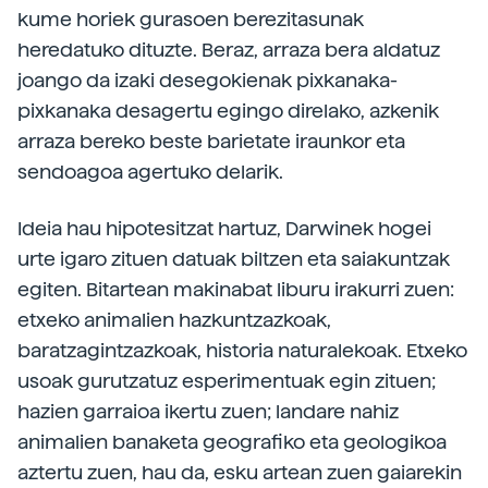
kume horiek gurasoen berezitasunak
heredatuko dituzte. Beraz, arraza bera aldatuz
joango da izaki desegokienak pixkanaka-
pixkanaka desagertu egingo direlako, azkenik
arraza bereko beste barietate iraunkor eta
sendoagoa agertuko delarik.
Ideia hau hipotesitzat hartuz, Darwinek hogei
urte igaro zituen datuak biltzen eta saiakuntzak
egiten. Bitartean makinabat liburu irakurri zuen:
etxeko animalien hazkuntzazkoak,
baratzagintzazkoak, historia naturalekoak. Etxeko
usoak gurutzatuz esperimentuak egin zituen;
hazien garraioa ikertu zuen; landare nahiz
animalien banaketa geografiko eta geologikoa
aztertu zuen, hau da, esku artean zuen gaiarekin