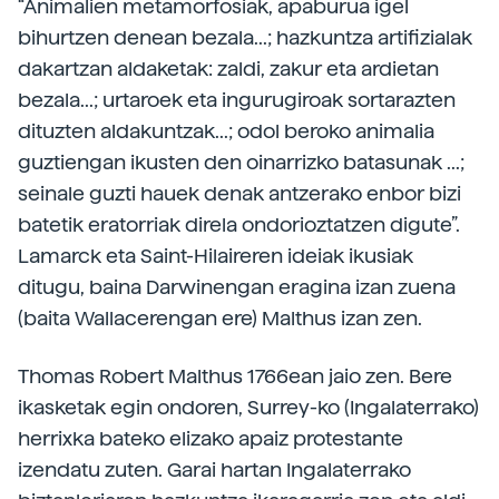
“Animalien metamorfosiak, apaburua igel
bihurtzen denean bezala...; hazkuntza artifizialak
dakartzan aldaketak: zaldi, zakur eta ardietan
bezala...; urtaroek eta ingurugiroak sortarazten
dituzten aldakuntzak...; odol beroko animalia
guztiengan ikusten den oinarrizko batasunak ...;
seinale guzti hauek denak antzerako enbor bizi
batetik eratorriak direla ondorioztatzen digute”.
Lamarck eta Saint-Hilaireren ideiak ikusiak
ditugu, baina Darwinengan eragina izan zuena
(baita Wallacerengan ere) Malthus izan zen.
Thomas Robert Malthus 1766ean jaio zen. Bere
ikasketak egin ondoren, Surrey-ko (Ingalaterrako)
herrixka bateko elizako apaiz protestante
izendatu zuten. Garai hartan Ingalaterrako