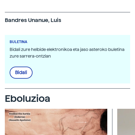
Bandres Unanue, Luis
BULETINA
Bidali zure helbide elektronikoa eta jaso asteroko buletina
zure sarrera-ontzian
Bidali
Eboluzioa