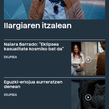
Ilargiaren itzalean
Naiara Barrado: "Eklipsea
kasualitate kosmiko bat da"
EKLIPSEA
Eguzki-erlojua aurreratzen
denean
EKLIPSEA