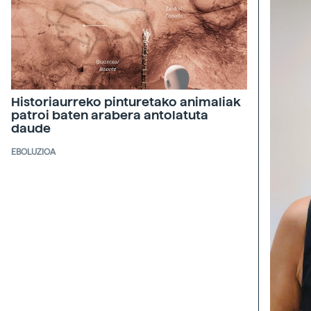
Historiaurreko pinturetako animaliak
patroi baten arabera antolatuta
daude
EBOLUZIOA