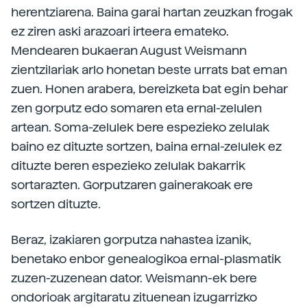
herentziarena. Baina garai hartan zeuzkan frogak
ez ziren aski arazoari irteera emateko.
Mendearen bukaeran August Weismann
zientzilariak arlo honetan beste urrats bat eman
zuen. Honen arabera, bereizketa bat egin behar
zen gorputz edo somaren eta ernal-zelulen
artean. Soma-zelulek bere espezieko zelulak
baino ez dituzte sortzen, baina ernal-zelulek ez
dituzte beren espezieko zelulak bakarrik
sortarazten. Gorputzaren gainerakoak ere
sortzen dituzte.
Beraz, izakiaren gorputza nahastea izanik,
benetako enbor genealogikoa ernal-plasmatik
zuzen-zuzenean dator. Weismann-ek bere
ondorioak argitaratu zituenean izugarrizko