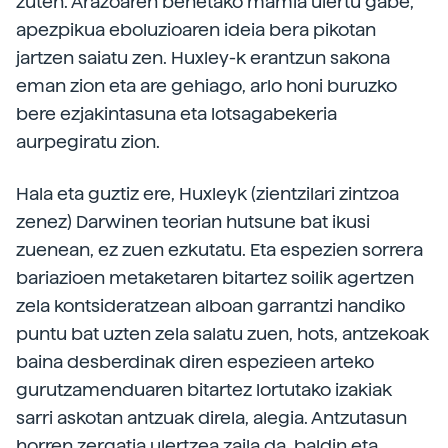
zuten. Arazoaren benetako mamia ulertu gabe,
apezpikua eboluzioaren ideia bera pikotan
jartzen saiatu zen. Huxley-k erantzun sakona
eman zion eta are gehiago, arlo honi buruzko
bere ezjakintasuna eta lotsagabekeria
aurpegiratu zion.
Hala eta guztiz ere, Huxleyk (zientzilari zintzoa
zenez) Darwinen teorian hutsune bat ikusi
zuenean, ez zuen ezkutatu. Eta espezien sorrera
bariazioen metaketaren bitartez soilik agertzen
zela kontsideratzean alboan garrantzi handiko
puntu bat uzten zela salatu zuen, hots, antzekoak
baina desberdinak diren espezieen arteko
gurutzamenduaren bitartez lortutako izakiak
sarri askotan antzuak direla, alegia. Antzutasun
horren zergatia ulertzea zaila da, baldin eta