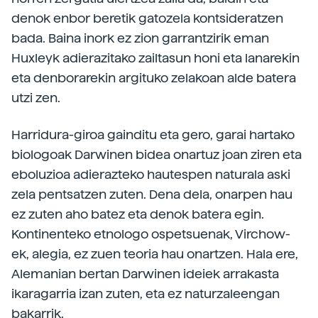
denok enbor beretik gatozela kontsideratzen
bada. Baina inork ez zion garrantzirik eman
Huxleyk adierazitako zailtasun honi eta lanarekin
eta denborarekin argituko zelakoan alde batera
utzi zen.
Harridura-giroa gainditu eta gero, garai hartako
biologoak Darwinen bidea onartuz joan ziren eta
eboluzioa adierazteko hautespen naturala aski
zela pentsatzen zuten. Dena dela, onarpen hau
ez zuten aho batez eta denok batera egin.
Kontinenteko etnologo ospetsuenak, Virchow-
ek, alegia, ez zuen teoria hau onartzen. Hala ere,
Alemanian bertan Darwinen ideiek arrakasta
ikaragarria izan zuten, eta ez naturzaleengan
bakarrik.