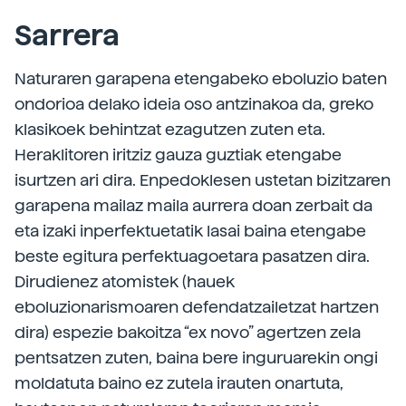
Sarrera
Naturaren garapena etengabeko eboluzio baten
ondorioa delako ideia oso antzinakoa da, greko
klasikoek behintzat ezagutzen zuten eta.
Heraklitoren iritziz gauza guztiak etengabe
isurtzen ari dira. Enpedoklesen ustetan bizitzaren
garapena mailaz maila aurrera doan zerbait da
eta izaki inperfektuetatik lasai baina etengabe
beste egitura perfektuagoetara pasatzen dira.
Dirudienez atomistek (hauek
eboluzionarismoaren defendatzailetzat hartzen
dira) espezie bakoitza “ex novo” agertzen zela
pentsatzen zuten, baina bere inguruarekin ongi
moldatuta baino ez zutela irauten onartuta,