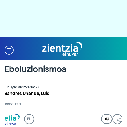
Eboluzionismoa
Elhuyar aldizkaria: 77
Bandres Unanue, Luis
1993-11-01
EU