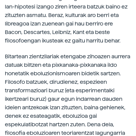
lan-hipotesi izango ziren irteera batzuk baino ez
zituzten asmatu. Beraz, kulturak aro berri eta
libreagoa izan zuenean gai hau berriro ere
Bacon, Descartes, Leibniz, Kant eta beste
filosofoengan ikusteak ez gaitu harritu behar.
Bitartean zientzilariak etengabe zihoazen aurrera
datuak biltzen eta pixkanaka-pixkanaka ildo
honetatik eboluzionismoaren bidetik sartzen.
Filosofo batzuek, dirudienez, espezieen
transformazioari buruz (eta esperimentalki
ikertzeari buruz) gaur egun indarrean dauden
ideien antzekoak izan zituzten, baina gehienek,
denek ez esateagatik, eboluzioa gai
espekulatibotzat hartzen zuten. Dena dela,
filosofia eboluzioaren teoriarentzat lagungarria