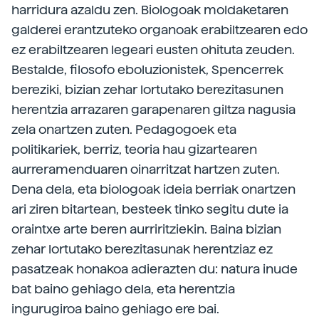
harridura azaldu zen. Biologoak moldaketaren
galderei erantzuteko organoak erabiltzearen edo
ez erabiltzearen legeari eusten ohituta zeuden.
Bestalde, filosofo eboluzionistek, Spencerrek
bereziki, bizian zehar lortutako berezitasunen
herentzia arrazaren garapenaren giltza nagusia
zela onartzen zuten. Pedagogoek eta
politikariek, berriz, teoria hau gizartearen
aurreramenduaren oinarritzat hartzen zuten.
Dena dela, eta biologoak ideia berriak onartzen
ari ziren bitartean, besteek tinko segitu dute ia
oraintxe arte beren aurriritziekin. Baina bizian
zehar lortutako berezitasunak herentziaz ez
pasatzeak honakoa adierazten du: natura inude
bat baino gehiago dela, eta herentzia
ingurugiroa baino gehiago ere bai.