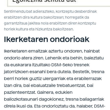
Sentimendu bat adierazteko, kontzeptu desberdinak
erabiltzen dira kultura bakoitzean; horregatik da
garrantzitsua jakitea nola erabiltzen diren kontzeptu
horiek kultura eta hizkuntza bakoitzean.
Ikerketaren ondorioak
Ikerketaren emaitzak aztertu ondoren, hainbat
ondorio atera ziren. Lehenik eta behin, baieztatu
da euskarara itzulitako DSM-5eko tresnek
jatorrizkoen esanahi bera dutela. Bestetik, tresna
berri horiek guztiz ulergarriak eta erabilerrazak
izan dira, bai ebaluatzaile trebatuentzat, bai
pazienteentzat. Gainera, edukien
baliozkotasunari dagokionez, tresna baliagarriak
direla ikusi da. Eta ondorioztatu da, halaber, DSM-