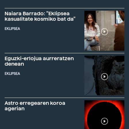
Naiara Barrado: "Eklipsea
kasualitate kosmiko bat da"
EKLIPSEA
Eguzki-erlojua aurreratzen
denean
EKLIPSEA
Astro erregearen koroa
agerian