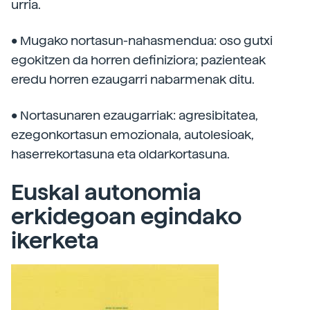
urria.
• Mugako nortasun-nahasmendua: oso gutxi
egokitzen da horren definiziora; pazienteak
eredu horren ezaugarri nabarmenak ditu.
• Nortasunaren ezaugarriak: agresibitatea,
ezegonkortasun emozionala, autolesioak,
haserrekortasuna eta oldarkortasuna.
Euskal autonomia
erkidegoan egindako
ikerketa