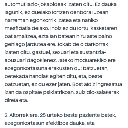
automutilazio-jokabideak izaten ditu. Ez dauka
lagunik, ez duelako lortzen denbora luzean
harreman egonkorrik izatea eta nahiko
mesfidatia delako. Inoiz ez du lortu ikasketaren
bat amaitzea, ezta lan batean hiru aste baino
gehiago jardutea ere. Jokabide oldarkorrak
izaten ditu, gastuei, sexuari eta sustantzia-
abusuari dagokienez. Jateko moduarekiko ere
ezegonkortasuna erakusten du: batzuetan,
betekada handiak egiten ditu, eta, beste
batzuetan, ez du ezer jaten. Bost aldiz ingresatua
izan da ospitale psikiatrikoan, suizidio-saiakerak
direla eta.
2. Aitorrek ere, 25 urteko beste paziente batek,
ezegonkortasun afektiboa dauka, eta