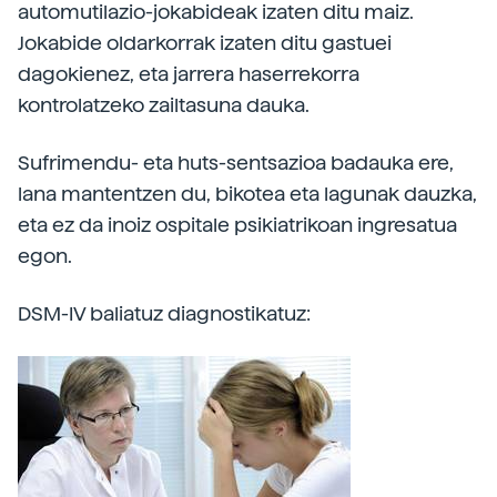
automutilazio-jokabideak izaten ditu maiz.
Jokabide oldarkorrak izaten ditu gastuei
dagokienez, eta jarrera haserrekorra
kontrolatzeko zailtasuna dauka.
Sufrimendu- eta huts-sentsazioa badauka ere,
lana mantentzen du, bikotea eta lagunak dauzka,
eta ez da inoiz ospitale psikiatrikoan ingresatua
egon.
DSM-IV baliatuz diagnostikatuz: