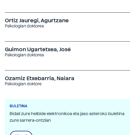
Ortiz Jauregi, Agurtzane
Psikologian doktorea
Guimon Ugartetxea, José
Psikologian doktorea
Ozamiz Etxebarria, Naiara
Psikologian doktore
BULETINA
Bidali zure helbide elektronikoa eta jaso asteroko buletina
zure sarrera-ontzian