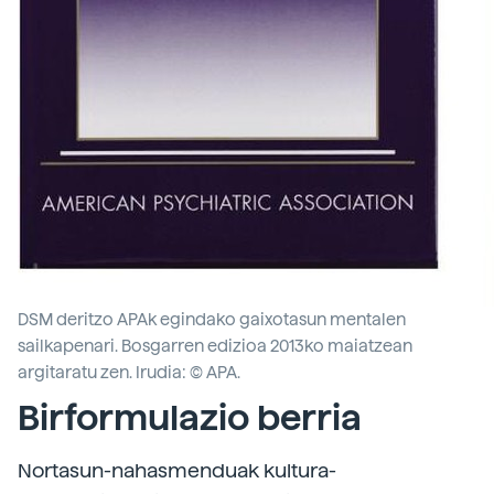
DSM deritzo APAk egindako gaixotasun mentalen
sailkapenari. Bosgarren edizioa 2013ko maiatzean
argitaratu zen. Irudia: © APA.
Birformulazio berria
Nortasun-nahasmenduak kultura-