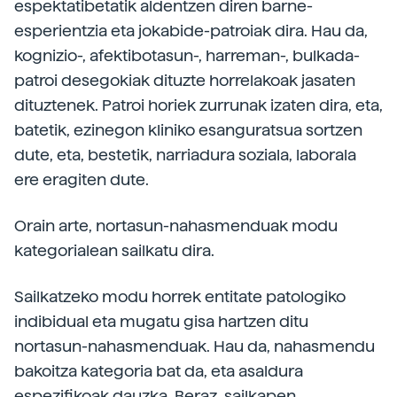
espektatibetatik aldentzen diren barne-
esperientzia eta jokabide-patroiak dira. Hau da,
kognizio-, afektibotasun-, harreman-, bulkada-
patroi desegokiak dituzte horrelakoak jasaten
dituztenek. Patroi horiek zurrunak izaten dira, eta,
batetik, ezinegon kliniko esanguratsua sortzen
dute, eta, bestetik, narriadura soziala, laborala
ere eragiten dute.
Orain arte, nortasun-nahasmenduak modu
kategorialean sailkatu dira.
Sailkatzeko modu horrek entitate patologiko
indibidual eta mugatu gisa hartzen ditu
nortasun-nahasmenduak. Hau da, nahasmendu
bakoitza kategoria bat da, eta asaldura
espezifikoak dauzka. Beraz, sailkapen