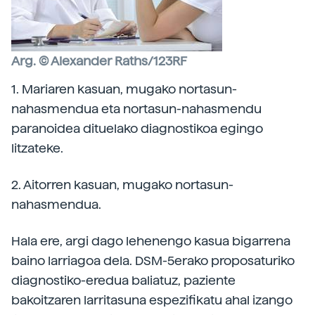
Arg. © Alexander Raths/123RF
1. Mariaren kasuan, mugako nortasun-
nahasmendua eta nortasun-nahasmendu
paranoidea dituelako diagnostikoa egingo
litzateke.
2. Aitorren kasuan, mugako nortasun-
nahasmendua.
Hala ere, argi dago lehenengo kasua bigarrena
baino larriagoa dela. DSM-5erako proposaturiko
diagnostiko-eredua baliatuz, paziente
bakoitzaren larritasuna espezifikatu ahal izango