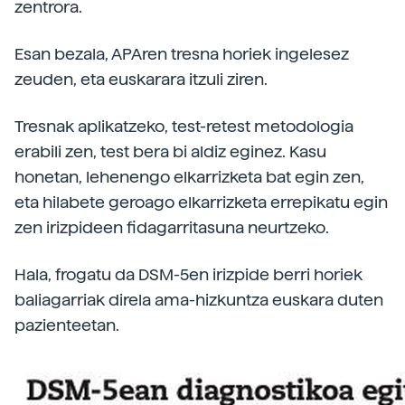
zentrora.
Esan bezala, APAren tresna horiek ingelesez
zeuden, eta euskarara itzuli ziren.
Tresnak aplikatzeko, test-retest metodologia
erabili zen, test bera bi aldiz eginez. Kasu
honetan, lehenengo elkarrizketa bat egin zen,
eta hilabete geroago elkarrizketa errepikatu egin
zen irizpideen fidagarritasuna neurtzeko.
Hala, frogatu da DSM-5en irizpide berri horiek
baliagarriak direla ama-hizkuntza euskara duten
pazienteetan.