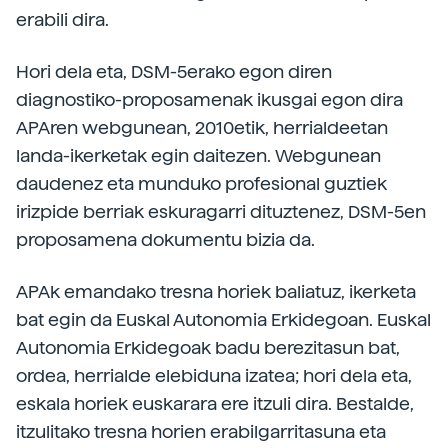
erabili dira.
Hori dela eta, DSM-5erako egon diren
diagnostiko-proposamenak ikusgai egon dira
APAren webgunean, 2010etik, herrialdeetan
landa-ikerketak egin daitezen. Webgunean
daudenez eta munduko profesional guztiek
irizpide berriak eskuragarri dituztenez, DSM-5en
proposamena dokumentu bizia da.
APAk emandako tresna horiek baliatuz, ikerketa
bat egin da Euskal Autonomia Erkidegoan. Euskal
Autonomia Erkidegoak badu berezitasun bat,
ordea, herrialde elebiduna izatea; hori dela eta,
eskala horiek euskarara ere itzuli dira. Bestalde,
itzulitako tresna horien erabilgarritasuna eta