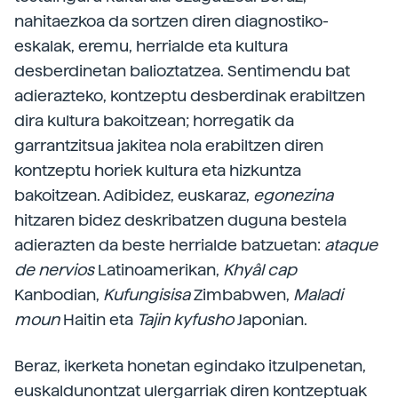
nahitaezkoa da sortzen diren diagnostiko-
eskalak, eremu, herrialde eta kultura
desberdinetan balioztatzea. Sentimendu bat
adierazteko, kontzeptu desberdinak erabiltzen
dira kultura bakoitzean; horregatik da
garrantzitsua jakitea nola erabiltzen diren
kontzeptu horiek kultura eta hizkuntza
bakoitzean. Adibidez, euskaraz,
egonezina
hitzaren bidez deskribatzen duguna bestela
adierazten da beste herrialde batzuetan:
ataque
de nervios
Latinoamerikan,
Khyâl cap
Kanbodian,
Kufungisisa
Zimbabwen,
Maladi
moun
Haitin eta
Tajin kyfusho
Japonian.
Beraz, ikerketa honetan egindako itzulpenetan,
euskaldunontzat ulergarriak diren kontzeptuak