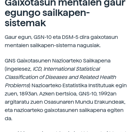
Gaixotasun mentalen gaur
egungo sailkapen-
sistemak
Gaur egun, GSN-10 eta DSM-5 dira gaixotasun
mentalen sailkapen-sistema nagusiak.
GNS Gaixotasunen Nazioarteko Sailkapena
(ingelesez,
ICD, International Statistical
Classification of Diseases and Related Health
Problems
) Nazioarteko Estatistika Institutuak egin
zuen, 1893an. Azken bertsioa, GNS-10, 1992an
argitaratu zuen Osasunaren Mundu Erakundeak,
eta nazioarteko gaixotasunen sailkapena egiten
da.