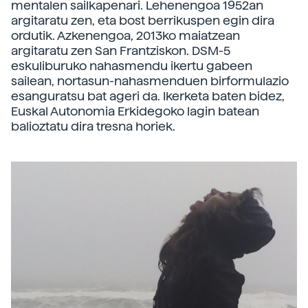
mentalen sailkapenari. Lehenengoa 1952an
argitaratu zen, eta bost berrikuspen egin dira
ordutik. Azkenengoa, 2013ko maiatzean
argitaratu zen San Frantziskon. DSM-5
eskuliburuko nahasmendu ikertu gabeen
sailean, nortasun-nahasmenduen birformulazio
esanguratsu bat ageri da. Ikerketa baten bidez,
Euskal Autonomia Erkidegoko lagin batean
balioztatu dira tresna horiek.