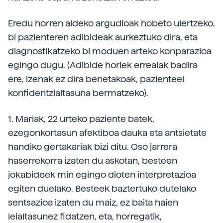
Eredu horren aldeko argudioak hobeto ulertzeko,
bi pazienteren adibideak aurkeztuko dira, eta
diagnostikatzeko bi moduen arteko konparazioa
egingo dugu. (Adibide horiek errealak badira
ere, izenak ez dira benetakoak, pazienteei
konfidentzialtasuna bermatzeko).
1. Mariak, 22 urteko paziente batek,
ezegonkortasun afektiboa dauka eta antsietate
handiko gertakariak bizi ditu. Oso jarrera
haserrekorra izaten du askotan, besteen
jokabideek min egingo dioten interpretazioa
egiten duelako. Besteek baztertuko dutelako
sentsazioa izaten du maiz, ez baita haien
leialtasunez fidatzen, eta, horregatik,