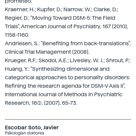
prometeo.
Kraemer, H.; Kupfer, D.; Narrow, W.; Clarke, D.;
Regier, D.: “Moving Toward DSM-5: The Field
Trials”, American Journal of Psychiatry, 167 (2010),
1158-1160.
Andriesen, S.: “Benefiting from back-translations”,
Clinical Trial Management (2008).
Krueger, R.F.; Skodol, A.E.; Livesley, W. J.; Shrout, P.;
Huang, Y.: “Synthesizing dimensional and
categorical approaches to personality disorders:
Refining the research agenda for DSM-V Axis II”,
International Journal of Methods in Psychiatric
Research, 16(1), (2007), 65-73.
Escobar Soto, Javier
Psikologian doktorea