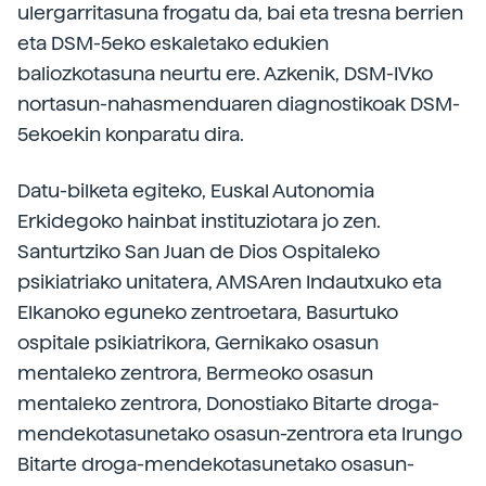
ulergarritasuna frogatu da, bai eta tresna berrien
eta DSM-5eko eskaletako edukien
baliozkotasuna neurtu ere. Azkenik, DSM-IVko
nortasun-nahasmenduaren diagnostikoak DSM-
5ekoekin konparatu dira.
Datu-bilketa egiteko, Euskal Autonomia
Erkidegoko hainbat instituziotara jo zen.
Santurtziko San Juan de Dios Ospitaleko
psikiatriako unitatera, AMSAren Indautxuko eta
Elkanoko eguneko zentroetara, Basurtuko
ospitale psikiatrikora, Gernikako osasun
mentaleko zentrora, Bermeoko osasun
mentaleko zentrora, Donostiako Bitarte droga-
mendekotasunetako osasun-zentrora eta Irungo
Bitarte droga-mendekotasunetako osasun-