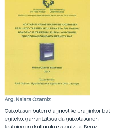
Arg. Naiara Ozamiz
Gaixotasun baten diagnostiko eraginkor bat
egiteko, garrantzitsua da gaixotasunen
testuinguru kulturala ezagutzea. Beraz,