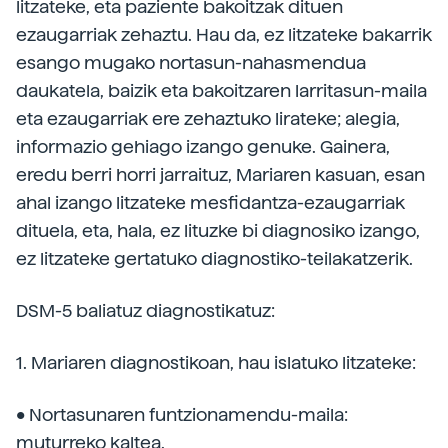
litzateke, eta paziente bakoitzak dituen
ezaugarriak zehaztu. Hau da, ez litzateke bakarrik
esango mugako nortasun-nahasmendua
daukatela, baizik eta bakoitzaren larritasun-maila
eta ezaugarriak ere zehaztuko lirateke; alegia,
informazio gehiago izango genuke. Gainera,
eredu berri horri jarraituz, Mariaren kasuan, esan
ahal izango litzateke mesfidantza-ezaugarriak
dituela, eta, hala, ez lituzke bi diagnosiko izango,
ez litzateke gertatuko diagnostiko-teilakatzerik.
DSM-5 baliatuz diagnostikatuz:
1. Mariaren diagnostikoan, hau islatuko litzateke:
• Nortasunaren funtzionamendu-maila:
muturreko kaltea.