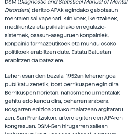
DSM (
Diagnostic and Statistical Manual of Mental
Disorders
) deritzo APAk egindako gaixotasun
mentalen sailkapenari. Klinikoek, ikertzaileek,
medikuntza eta psikiatriako erregulazio-
sistemek, osasun-aseguruen konpainiek,
konpainia farmazeutikoek eta mundu osoko
politikoek erabiltzen dute. Estatu Batuetan
erabiltzen da batez ere.
Lehen esan den bezala, 1952an lehenengoa
publikatu zenetik, bost berrikuspen egin dira.
Berrikuspen horietan, nahasmendu mentalak
gehitu edo kendu dira, beharren arabera.
Bosgarren edizioa 2013ko maiatzean argitaratu
zen, San Frantziskon, urtero egiten den APAren
kongresuan. DSM-5en hirugarren sailean