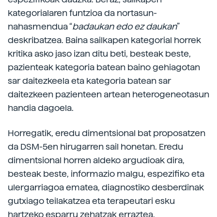
kategorialaren funtzioa da nortasun-
nahasmendua “
badaukan edo ez daukan
”
deskribatzea. Baina sailkapen kategorial horrek
kritika asko jaso izan ditu beti, besteak beste,
pazienteak kategoria batean baino gehiagotan
sar daitezkeela eta kategoria batean sar
daitezkeen pazienteen artean heterogeneotasun
handia dagoela.
Horregatik, eredu dimentsional bat proposatzen
da DSM-5en hirugarren sail honetan. Eredu
dimentsional horren aldeko argudioak dira,
besteak beste, informazio malgu, espezifiko eta
ulergarriagoa ematea, diagnostiko desberdinak
gutxiago teilakatzea eta terapeutari esku
hartzeko esparru zehatzak erraztea.