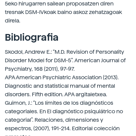
5eko hirugarren sailean proposatzen diren
tresnak DSM-IVkoak baino askoz zehatzagoak
direla.
Bibliografia
Skodol, Andrew E.: “M.D. Revision of Personality
Disorder Model for DSM-5”. American Journal of
Psychiatry, 168 (2011), 97-97.
APA American Psychiatric Association (2013).
Diagnostic and statistical manual of mental
disorders. Fifth edition. APA argitaletxea.
Guimon, J.: “Los límites de los diagnósticos
categoriales. En El diagnóstico psiquiátrico no
categorial”. Relaciones, dimensiones y
espectros, (2007), 191-214. Editorial colección