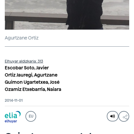
Agurtzane Ortiz
Elhuyar aldizkaria: 313
Escobar Soto, Javier
Ortiz Jauregi, Agurtzane
Guimon Ugartetxea, José
Ozamiz Etxebarria, Naiara
2014-11-01
EU