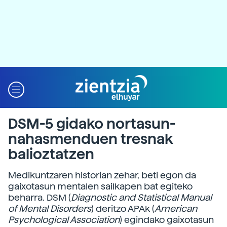
DSM-5 gidako nortasun-
nahasmenduen tresnak
balioztatzen
Medikuntzaren historian zehar, beti egon da
gaixotasun mentalen sailkapen bat egiteko
beharra. DSM (
Diagnostic and Statistical Manual
of Mental Disorders
) deritzo APAk (
American
Psychological Association
) egindako gaixotasun