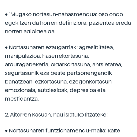
• “Mugako nortasun-nahasmendua: oso ondo
egokitzen da horren definiziora; pazientea eredu
horren adibidea da.
• Nortasunaren ezaugarriak: agresibitatea,
manipulazioa, haserrekortasuna,
arduragabekeria, oldarkortasuna, antsietatea,
segurtasunik eza beste pertsonengandik
banatzean, ezkortasuna, ezegonkortasun
emozionala, autolesioak, depresioa eta
mesfidantza.
2. Aitorren kasuan, hau islatuko litzateke:
• Nortasunaren funtzionamendu-maila: kalte