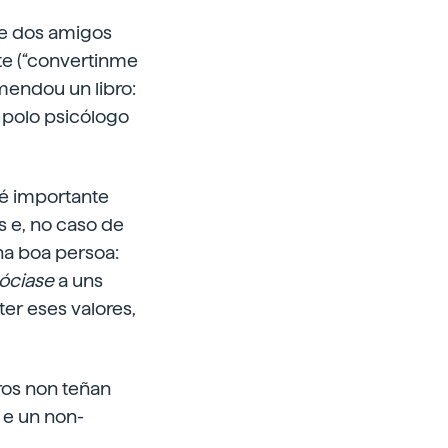
 e dos amigos
te (“convertinme
mendou un libro:
 polo psicólogo
 é importante
s e, no caso de
ha boa persoa:
sóciase
a uns
er eses valores,
tros non teñan
s e un non-