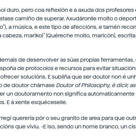
oi duro, pero coa reflexión e a axuda dos profesores
stase camiño de superar. Axudáronlle moito o depor
o”), a música, e este tipo de afeccións, e tamén reco
 cabeza, marikoi” (Quéreche moito, maricón), escrita
ademais de desenvolver as súas propias ferramentas,
spoña de protocolos e recursos para evitar situación
ofrecer solucións. E subliña que ser doutor non é un
tulo de doutor chámase
Doutor of Philosophy, é dicir, a
cer un doutoramento non significa automaticamente t
os. E á xente esquéceselle.
rregi querería pór o seu granito de area para que ou
uacións que viviu. -E iso, sendo un home branco, un ci