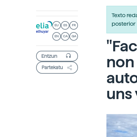
Texto re
posterior 
EU
ES
FR
EN
CA
GA
"Fa
non 
Partekatu
aut
uns 