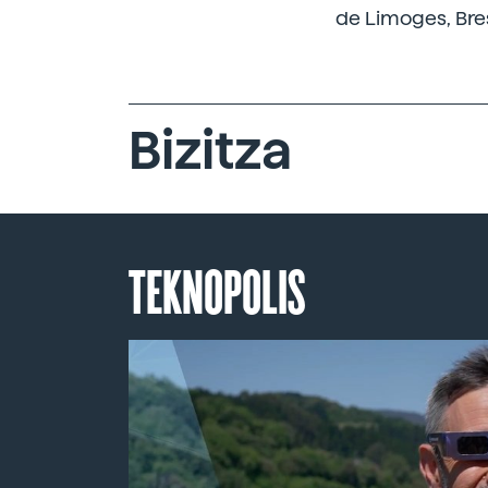
de Limoges, Bres
Bizitza
TEKNOPOLIS