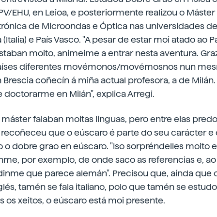
PV/EHU, en Leioa, e posteriormente realizou o Máste
rónica de Microondas e Óptica nas universidades d
a (Italia) e País Vasco. "A pesar de estar moi atado ao
taban moito, animeime a entrar nesta aventura. Graz
países diferentes movémonos/movémosnos nun me
en Brescia coñecín á miña actual profesora, a de Milán
doctorarme en Milán", explica Arregi.
áster falaban moitas linguas, pero entre elas predo
i recoñeceu que o eúscaro é parte do seu carácter e
o o dobre grao en eúscaro. "Iso sorpréndelles moito e 
nme, por exemplo, de onde saco as referencias e, ao
inme que parece alemán". Precisou que, aínda que o
nglés, tamén se fala italiano, polo que tamén se estu
os os xeitos, o eúscaro está moi presente.