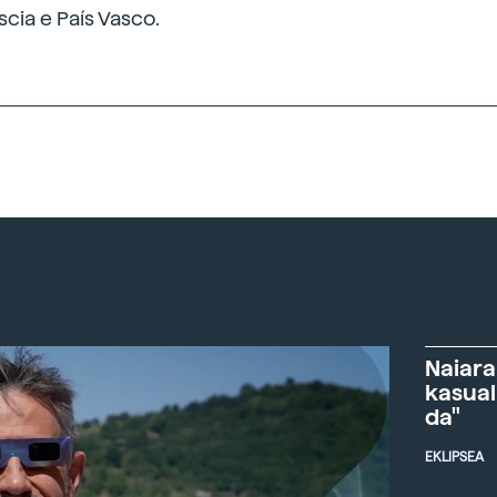
cia e País Vasco.
Naiara
kasual
da"
EKLIPSEA