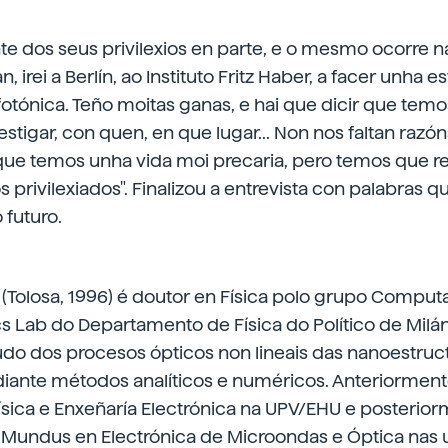
nte dos seus privilexios en parte, e o mesmo ocorre n
, irei a Berlín, ao Instituto Fritz Haber, a facer unha e
ónica. Teño moitas ganas, e hai que dicir que temos
estigar, con quen, en que lugar... Non nos faltan razó
que temos unha vida moi precaria, pero temos que r
 privilexiados". Finalizou a entrevista con palabras
 futuro.
 (Tolosa, 1996) é doutor en Física polo grupo Computa
 Lab do Departamento de Física do Político de Milán
udo dos procesos ópticos non lineais das nanoestruc
diante métodos analíticos e numéricos. Anteriorment
sica e Enxeñaría Electrónica na UPV/EHU e posterior
Mundus en Electrónica de Microondas e Óptica nas 