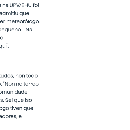
 na UPV/EHU foi
o admitiu que
ser meteorólogo.
pequeno... Na
 o
uí".
studos, non todo
: "Non no terreo
 comunidade
s. Sei que iso
logo tiven que
adores, e