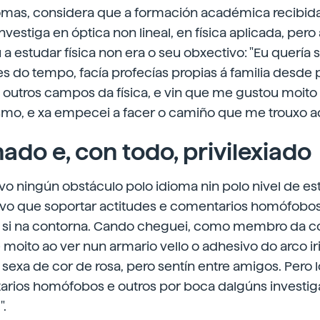
omas, considera que a formación académica recibida
nvestiga en óptica non lineal, en física aplicada, per
estudar física non era o seu obxectivo: "Eu quería 
 do tempo, facía profecías propias á familia desde 
 outros campos da física, e vin que me gustou moito
mo, e xa empecei a facer o camiño que me trouxo aq
ado e, con todo, privilexiado
vo ningún obstáculo polo idioma nin polo nivel de e
e tivo que soportar actitudes e comentarios homófobos
ro si na contorna. Cando cheguei, como membro da
 moito ao ver nun armario vello o adhesivo do arco iri
 sexa de cor de rosa, pero sentín entre amigos. Pero 
arios homófobos e outros por boca dalgúns investig
".