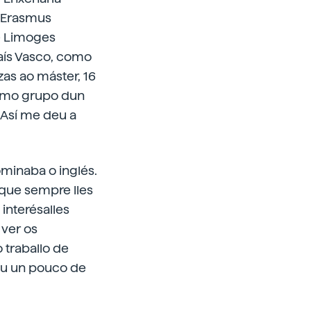
r Erasmus
e Limoges
 País Vasco, como
as ao máster, 16
smo grupo dun
. Así me deu a
minaba o inglés.
 que sempre lles
interésalles
 ver os
 traballo de
dou un pouco de