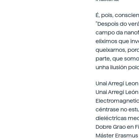
É, pois, conscie
"Despois do verán
campo da nanofot
eliximos que inv
queixarnos, por
parte, que somos
unha ilusión polo
Unai Arregi Leon
Unai Arregi León
Electromagnetics
céntrase no est
dieléctricas me
Dobre Grao en Fí
Máster Erasmus 