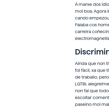
Á marxe dos idi
moi boa. Agora i
cando empezou a 
Falaba cos homes
carreira coñecín
electromagnetis
Discrimin
Aínda que non ti
foi fácil, xa qu
de traballo, pe
LGTBI, alegreime
non fai que todo
escoitar coment
paseino moi mal