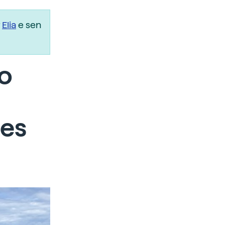
r
Elia
e sen
o
tes