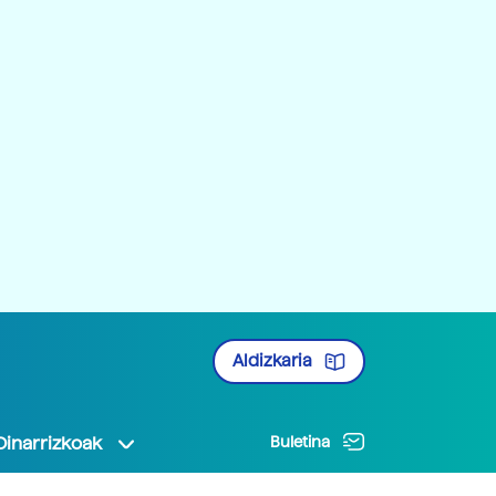
Aldizkaria
Oinarrizkoak
Buletina