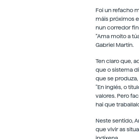
Foi un refacho m
máis próximos e
nun corredor fin
“Ama moito a túa
Gabriel Martín.
Ten claro que, 
que o sistema di
que se produza, 
"En inglés, o tí
valores. Pero fa
hai que traballal
Neste sentido, A
que vivir as sit
indíxena.