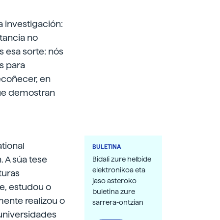
a investigación:
stancia no
 esa sorte: nós
ns para
ecoñecer, en
 que demostran
tional
BULETINA
. A súa tese
Bidali zure helbide
elektronikoa eta
turas
jaso asteroko
e, estudou o
buletina zure
mente realizou o
sarrera-ontzian
universidades