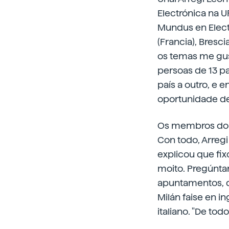
Electrónica na U
Mundus en Elect
(Francia), Bresci
os temas me gus
persoas de 13 
país a outro, e 
oportunidade de 
Os membros do m
Con todo, Arreg
explicou que fix
moito. Pregúnta
apuntamentos, d
Milán faise en i
italiano. "De tod