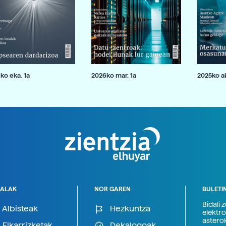
ko eka. 1a
2026ko mar. 1a
2025ko ab
ALAK
NOR GAREN
BULETI
Bidali 
Albisteak
Hezkuntza
elektro
astero
Elkarrizketak
Dekalogoak