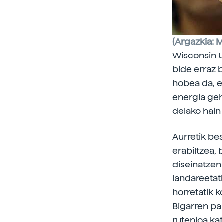
(Argazkia: 
Wisconsin U
bide erraz 
hobea da, e
energia gehi
delako hain 
Aurretik be
erabiltzea,
diseinatzen
landareetati
horretatik k
Bigarren pa
rutenioa kat