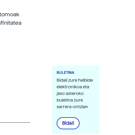
-atomoak
finitatea
BULETINA
Bidali zure helbide
elektronikoa eta
jaso asteroko
buletina zure
sarrera-ontzian
Bidali