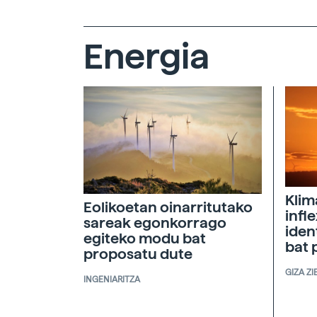
Energia
Klim
Eolikoetan oinarritutako
infl
sareak egonkorrago
iden
egiteko modu bat
bat 
proposatu dute
GIZA ZI
INGENIARITZA