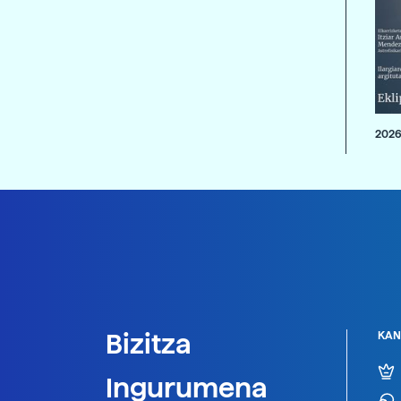
2026
Bizitza
KAN
Ingurumena