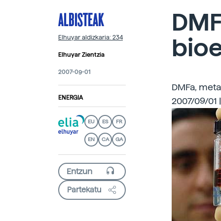
ALBISTEAK
DMF
bio
Elhuyar aldizkaria: 234
Elhuyar Zientzia
2007-09-01
DMFa, meta
ENERGIA
2007/09/01 
EU
ES
FR
EN
CA
GA
Partekatu