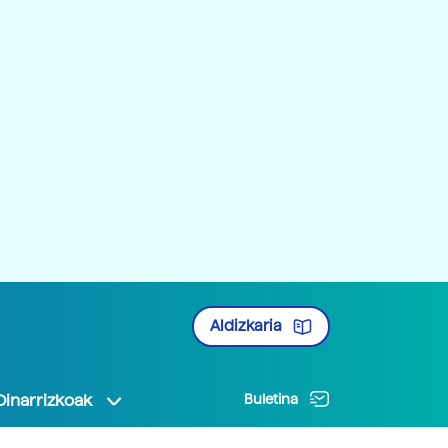
Aldizkaria
Oinarrizkoak
Buletina