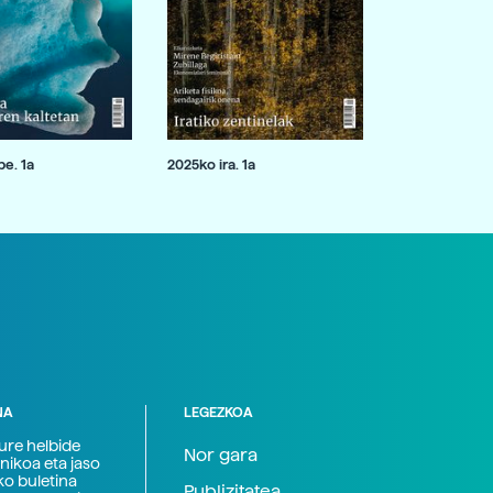
e. 1a
2025ko ira. 1a
NA
LEGEZKOA
zure helbide
Nor gara
nikoa eta jaso
ko buletina
Publizitatea