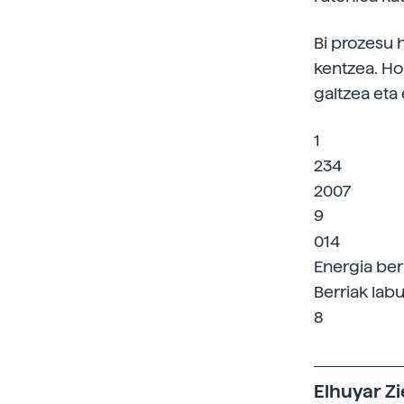
Bi prozesu 
kentzea. Ho
galtzea eta
1
234
2007
9
014
Energia ber
Berriak labu
8
Elhuyar Zi