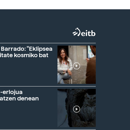
 Barrado: "Eklipsea
itate kosmiko bat
-erlojua
ratzen denean