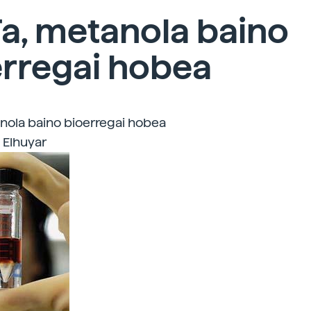
a, metanola baino
erregai hobea
nola baino bioerregai hobea
| Elhuyar