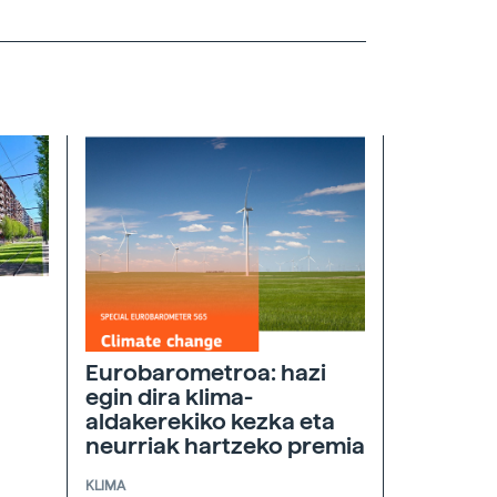
Eurobarometroa: hazi
egin dira klima-
aldakerekiko kezka eta
neurriak hartzeko premia
KLIMA