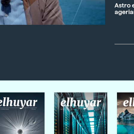
Astro 
ageria