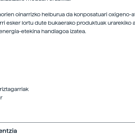
horien oinarrizko helburua da konposatuari oxigeno
rri esker lortu dute bukaerako produktuak urarekiko a
 energia-etekina handiagoa izatea.
riztagarriak
r
entzia