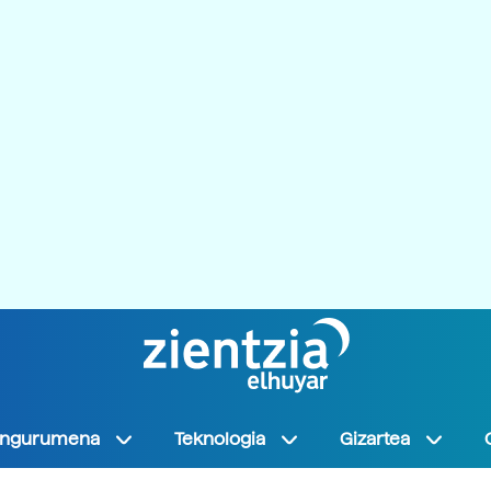
Ingurumena
Teknologia
Gizartea