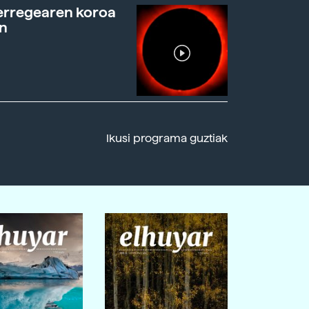
erregearen koroa
n
Ikusi programa guztiak