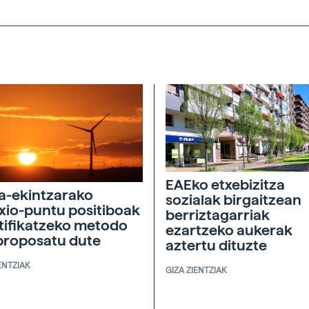
EAEko etxebizitza
a-ekintzarako
sozialak birgaitzean
exio-puntu positiboak
berriztagarriak
tifikatzeko metodo
ezartzeko aukerak
proposatu dute
aztertu dituzte
ENTZIAK
GIZA ZIENTZIAK