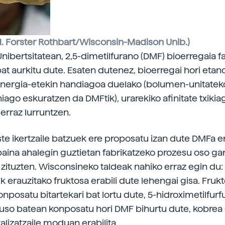
M. Forster Rothbart/Wisconsin-Madison Unib.)
nibertsitatean,
2,5-dimetilfurano (DMF) bioerregaia f
bat aurkitu dute. Esaten dutenez, bioerregai hori etan
nergia-etekin handiagoa duelako (bolumen-unitatek
ago eskuratzen da DMFtik), urarekiko afinitate txikia
erraz lurruntzen.
ste ikertzaile batzuek ere proposatu izan dute DMFa e
 baina ahalegin guztietan fabrikatzeko prozesu oso ga
 zituzten. Wisconsineko taldeak nahiko erraz egin du:
k erauzitako fruktosa erabili dute lehengai gisa. Fruk
onposatu bitartekari bat lortu dute, 5-hidroximetilfurf
uso batean konposatu hori DMF bihurtu dute, kobrea 
alizatzaile moduan erabilita.