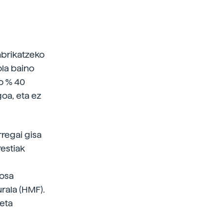
abrikatzeko
ola baino
o % 40
goa, eta ez
rregai gisa
restiak
tosa
urala (HMF).
eta