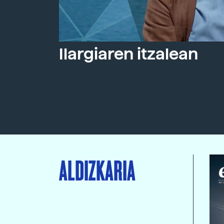
Ilargiaren itzalean
ALDIZKARIA