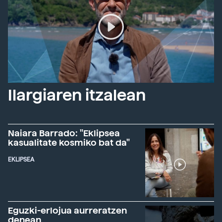
Ilargiaren itzalean
Naiara Barrado: "Eklipsea
kasualitate kosmiko bat da"
EKLIPSEA
Eguzki-erlojua aurreratzen
denean