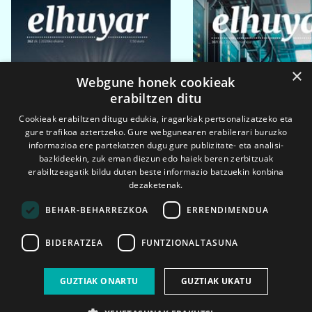
×
Webgune honek cookieak
erabiltzen ditu
Cookieak erabiltzen ditugu edukia, iragarkiak pertsonalizatzeko eta
gure trafikoa aztertzeko. Gure webgunearen erabilerari buruzko
informazioa ere partekatzen dugu gure publizitate- eta analisi-
bazkideekin, zuk eman diezun edo haiek beren zerbitzuak
erabiltzeagatik bildu duten beste informazio batzuekin konbina
dezaketenak.
BEHAR-BEHARREZKOA
ERRENDIMENDUA
BIDERATZEA
FUNTZIONALTASUNA
2026ko eka. 1a
2026ko mar. 1a
GUZTIAK ONARTU
GUZTIAK UKATU