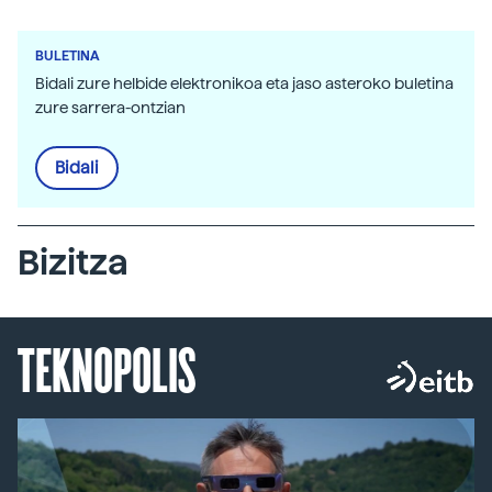
BULETINA
Bidali zure helbide elektronikoa eta jaso asteroko buletina
zure sarrera-ontzian
Bidali
Bizitza
TEKNOPOLIS