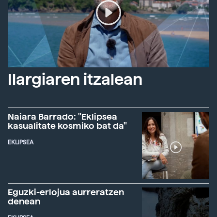
Ilargiaren itzalean
Naiara Barrado: "Eklipsea
kasualitate kosmiko bat da"
EKLIPSEA
Eguzki-erlojua aurreratzen
denean