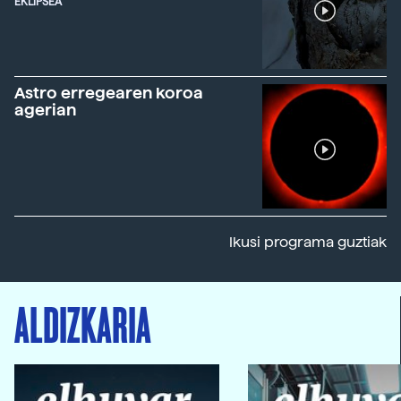
EKLIPSEA
Astro erregearen koroa
agerian
Ikusi programa guztiak
ALDIZKARIA