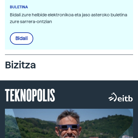
BULETINA
Bidali zure helbide elektronikoa eta jaso asteroko buletina
zure sarrera-ontzian
Bidali
Bizitza
TEKNOPOLIS