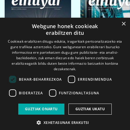
×
Webgune honek cookieak
erabiltzen ditu
Cookieak erabiltzen ditugu edukia, iragarkiak pertsonalizatzeko eta
gure trafikoa aztertzeko. Gure webgunearen erabilerari buruzko
informazioa ere partekatzen dugu gure publizitate- eta analisi-
bazkideekin, zuk eman diezun edo haiek beren zerbitzuak
erabiltzeagatik bildu duten beste informazio batzuekin konbina
dezaketenak.
BEHAR-BEHARREZKOA
ERRENDIMENDUA
BIDERATZEA
FUNTZIONALTASUNA
2026ko eka. 1a
2026ko mar. 1a
GUZTIAK ONARTU
GUZTIAK UKATU
XEHETASUNAK ERAKUTSI