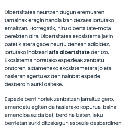
Dibertsitatea neurtzen dugun eremuaren
tamainak eragin handia izan dezake lortutako
emaitzan. Horregatik, hiru dibertsitate-mota
bereizten dira. Dibertsitatea ekosistema jakin
batetik atera gabe neurtu denean adibidez,
lortutako indizeari
alfa dibertsitate
deritzo.
Ekosistema horretako espezieak zenbatu
ondoren, aldameneko ekosistemetara jo eta
hasieran agertu ez den hainbat espezie
desberdin aurki daiteke.
Espezie berri horiek zenbatzen jarraituz gero,
emendatu egiten da hasierako kopurua, baina
emendioa ez da beti berdina izaten, leku
berrietan aurki ditzakegun espezie desberdinen