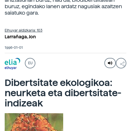
buruz, egindako lanen ardatz nagusiak azaltzen
saiatuko gara.
Elhuyar aldizkaria: 103
Larrañaga, Jon
1996-01-01
EU
Dibertsitate ekologikoa:
neurketa eta dibertsitate-
indizeak