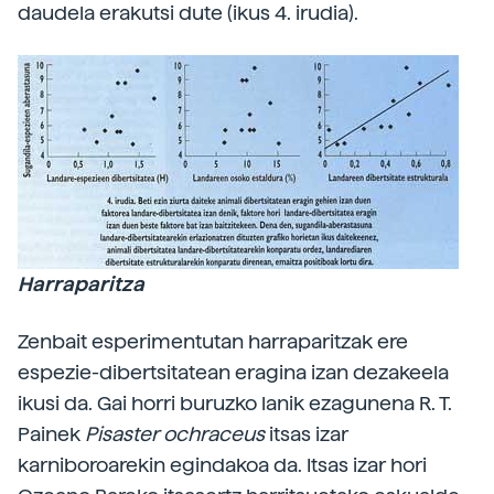
daudela erakutsi dute (ikus 4. irudia).
Harraparitza
Zenbait esperimentutan harraparitzak ere
espezie-dibertsitatean eragina izan dezakeela
ikusi da. Gai horri buruzko lanik ezagunena R. T.
Painek
Pisaster ochraceus
itsas izar
karniboroarekin egindakoa da. Itsas izar hori