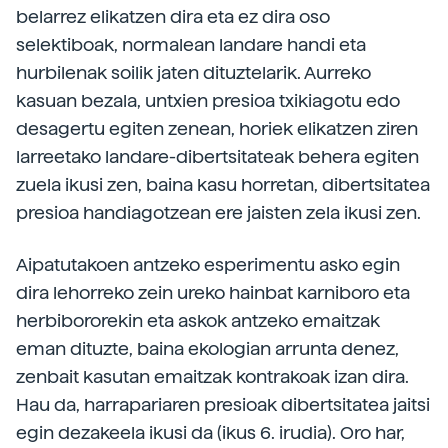
belarrez elikatzen dira eta ez dira oso
selektiboak, normalean landare handi eta
hurbilenak soilik jaten dituztelarik. Aurreko
kasuan bezala, untxien presioa txikiagotu edo
desagertu egiten zenean, horiek elikatzen ziren
larreetako landare-dibertsitateak behera egiten
zuela ikusi zen, baina kasu horretan, dibertsitatea
presioa handiagotzean ere jaisten zela ikusi zen.
Aipatutakoen antzeko esperimentu asko egin
dira lehorreko zein ureko hainbat karniboro eta
herbibororekin eta askok antzeko emaitzak
eman dituzte, baina ekologian arrunta denez,
zenbait kasutan emaitzak kontrakoak izan dira.
Hau da, harrapariaren presioak dibertsitatea jaitsi
egin dezakeela ikusi da (ikus 6. irudia). Oro har,