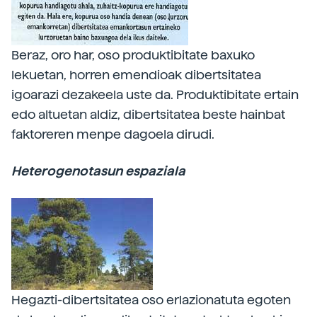
Beraz, oro har, oso produktibitate baxuko
lekuetan, horren emendioak dibertsitatea
igoarazi dezakeela uste da. Produktibitate ertain
edo altuetan aldiz, dibertsitatea beste hainbat
faktoreren menpe dagoela dirudi.
Heterogenotasun espaziala
Hegazti-dibertsitatea oso erlazionatuta egoten