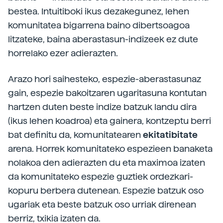
bestea. Intuitiboki ikus dezakegunez, lehen
komunitatea bigarrena baino dibertsoagoa
litzateke, baina aberastasun-indizeek ez dute
horrelako ezer adierazten.
Arazo hori saihesteko, espezie-aberastasunaz
gain, espezie bakoitzaren ugaritasuna kontutan
hartzen duten beste indize batzuk landu dira
(ikus lehen koadroa) eta gainera, kontzeptu berri
bat definitu da, komunitatearen
ekitatibitate
arena. Horrek komunitateko espezieen banaketa
nolakoa den adierazten du eta maximoa izaten
da komunitateko espezie guztiek ordezkari-
kopuru berbera dutenean. Espezie batzuk oso
ugariak eta beste batzuk oso urriak direnean
berriz, txikia izaten da.