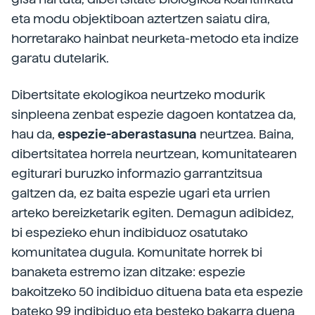
eta modu objektiboan aztertzen saiatu dira,
horretarako hainbat neurketa-metodo eta indize
garatu dutelarik.
Dibertsitate ekologikoa neurtzeko modurik
sinpleena zenbat espezie dagoen kontatzea da,
hau da,
espezie-aberastasuna
neurtzea. Baina,
dibertsitatea horrela neurtzean, komunitatearen
egiturari buruzko informazio garrantzitsua
galtzen da, ez baita espezie ugari eta urrien
arteko bereizketarik egiten. Demagun adibidez,
bi espezieko ehun indibiduoz osatutako
komunitatea dugula. Komunitate horrek bi
banaketa estremo izan ditzake: espezie
bakoitzeko 50 indibiduo dituena bata eta espezie
bateko 99 indibiduo eta besteko bakarra duena