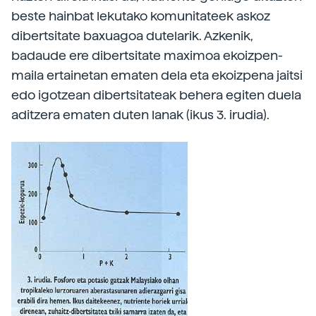
beste hainbat lekutako komunitateek askoz
dibertsitate baxuagoa dutelarik. Azkenik,
badaude ere dibertsitate maximoa ekoizpen-
maila ertainetan ematen dela eta ekoizpena jaitsi
edo igotzean dibertsitateak behera egiten duela
aditzera ematen duten lanak (ikus 3. irudia).