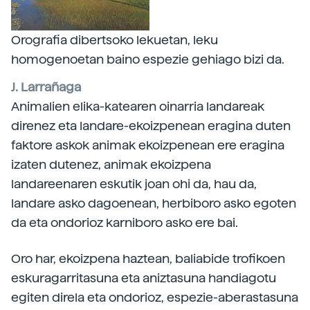
Orografia dibertsoko lekuetan, leku
homogenoetan baino espezie gehiago bizi da.
J. Larrañaga
Animalien elika-katearen oinarria landareak
direnez eta landare-ekoizpenean eragina duten
faktore askok animak ekoizpenean ere eragina
izaten dutenez, animak ekoizpena
landareenaren eskutik joan ohi da, hau da,
landare asko dagoenean, herbiboro asko egoten
da eta ondorioz karniboro asko ere bai.
Oro har, ekoizpena haztean, baliabide trofikoen
eskuragarritasuna eta aniztasuna handiagotu
egiten direla eta ondorioz, espezie-aberastasuna