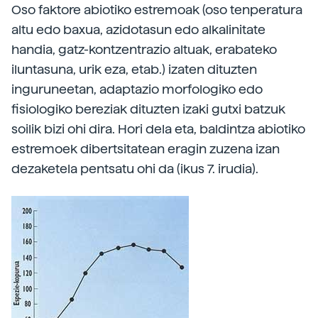
Oso faktore abiotiko estremoak (oso tenperatura
altu edo baxua, azidotasun edo alkalinitate
handia, gatz-kontzentrazio altuak, erabateko
iluntasuna, urik eza, etab.) izaten dituzten
inguruneetan, adaptazio morfologiko edo
fisiologiko bereziak dituzten izaki gutxi batzuk
soilik bizi ohi dira. Hori dela eta, baldintza abiotiko
estremoek dibertsitatean eragin zuzena izan
dezaketela pentsatu ohi da (ikus 7. irudia).