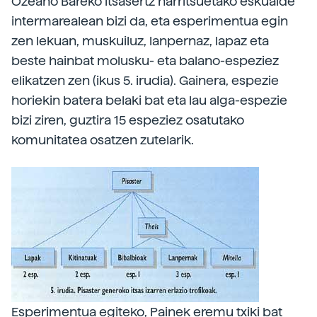
Ozeano Bareko itsasertz harritsuetako eskualde
intermarealean bizi da, eta esperimentua egin
zen lekuan, muskuiluz, lanpernaz, lapaz eta
beste hainbat molusku- eta balano-espeziez
elikatzen zen (ikus 5. irudia). Gainera, espezie
horiekin batera belaki bat eta lau alga-espezie
bizi ziren, guztira 15 espeziez osatutako
komunitatea osatzen zutelarik.
Esperimentua egiteko, Painek eremu txiki bat