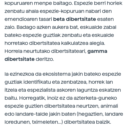
kopuruaren menpe baitago. Espezie berri horiek
zenbatu ahala espezie-kopuruan nabari den
emendioaren tasari
beta dibertsitate
esaten
zaio. Badago azken aukera bat, eskualde zabal
bateko espezie guztiak zenbatu eta eskualde
horretako dibertsitatea kalkulatzea alegia.
Horrela neurtutako dibertsitateari,
gamma
dibertsitate
deritzo.
la ezinezkoa da ekosistema jakin bateko espezie
guztiak identifikatu eta zenbatzea, horrek Ian
itzela eta espezialista askoren laguntza eskatzen
baitu. Horregatik, inoiz ez da azterketa-guneko
espezie guztien dibertsitatea neurtzen, animali
edo landare-talde jakin baten (hegaztien, landare
loredunen, tximeleten...) dibertsitatea baizik.