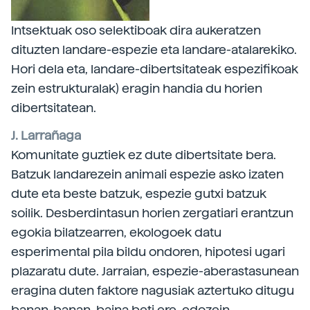
Intsektuak oso selektiboak dira aukeratzen
dituzten landare-espezie eta landare-atalarekiko.
Hori dela eta, landare-dibertsitateak espezifikoak
zein estrukturalak) eragin handia du horien
dibertsitatean.
J. Larrañaga
Komunitate guztiek ez dute dibertsitate bera.
Batzuk landarezein animali espezie asko izaten
dute eta beste batzuk, espezie gutxi batzuk
soilik. Desberdintasun horien zergatiari erantzun
egokia bilatzearren, ekologoek datu
esperimental pila bildu ondoren, hipotesi ugari
plazaratu dute. Jarraian, espezie-aberastasunean
eragina duten faktore nagusiak aztertuko ditugu
banan-banan, baina beti ere, edozein