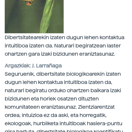
Dibertsitatearekin izaten dugun lehen kontaktua
intuitiboa izaten da. Naturari begiratzean laster
ohartzen gara izaki bizidunen eraniztasunaz.
Argazkiak: J. Larrañaga
Seguruenik, dibertsitate biologikoarekin izaten
dugun lehen kontaktua intuitiboa izaten da,
naturari begiratu orduko ohartzen baikara izaki
bizidunen eta horiek osatzen dituzten
komunitateen eraniztasunaz. Zientziarentzat
ordea, intuizioa ez da aski, eta horregatik,
ekologoak, hurbilketa intuitiboak hasiera-puntu
gisa hartuta, dibertsitate biologikoa koantifikatu