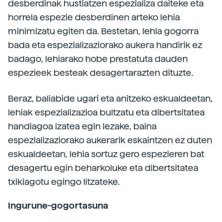
desberdinak hustiatzen espezializa daiteke eta
horrela espezie desberdinen arteko lehia
minimizatu egiten da. Bestetan, lehia gogorra
bada eta espezializaziorako aukera handirik ez
badago, lehiarako hobe prestatuta dauden
espezieek besteak desagertarazten dituzte.
Beraz, baliabide ugari eta anitzeko eskualdeetan,
lehiak espezializazioa bultzatu eta dibertsitatea
handiagoa izatea egin lezake, baina
espezializaziorako aukerarik eskaintzen ez duten
eskualdeetan, lehia sortuz gero espezieren bat
desagertu egin beharkoluke eta dibertsitatea
txikiagotu egingo litzateke.
Ingurune-gogortasuna