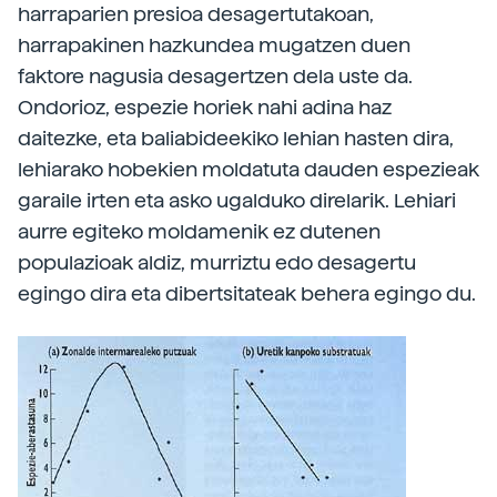
harraparien presioa desagertutakoan,
harrapakinen hazkundea mugatzen duen
faktore nagusia desagertzen dela uste da.
Ondorioz, espezie horiek nahi adina haz
daitezke, eta baliabideekiko lehian hasten dira,
lehiarako hobekien moldatuta dauden espezieak
garaile irten eta asko ugalduko direlarik. Lehiari
aurre egiteko moldamenik ez dutenen
populazioak aldiz, murriztu edo desagertu
egingo dira eta dibertsitateak behera egingo du.