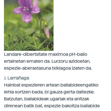
Landare-dibertsitate maximoa pH-balio
ertainetan ematen da. Lurzoru azidoetan,
espezie-aberastasuna txikiagoa izaten da.
J. Larrañaga
Hainbat espezieren artean baliabideengatiko
lehia sortzen bada, bi gauza gerta daitezke.
Batzutan, baliabideak ugariak eta anitzak
direnean batik bat, espezie bakoitza baliabide