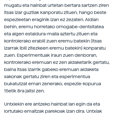
mugatu eta hainbat urtetan bertara sartzen ziren
itsas izar guztiak kanporatu zituen, hango beste
espezieetan eraginik izan ez zezaten. Aldian
behin, eremu horretako ornogabe-dentsitatea
eta algen estaldura-maila aztertu zituen eta
kontrolerako erabili zuen eremu batekin (itsas
izarrak ibili zitezkeen eremu batekin) konparatu
zuen. Esperimentuak iraun zuen denboran,
kontrolerako eremuan ez zen aldaketarik gertatu,
baina itsas izarrik gabeko eremuan aldaketa
sakonak gertatu ziren eta esperimentua
bukatutzat eman zenerako, espezie-kopurua
15etik 8ra jaitsi zen.
Untxiekin ere antzeko hainbat Ian egin da eta
lortutako emaitzak parekoak izan dira. Untxiak