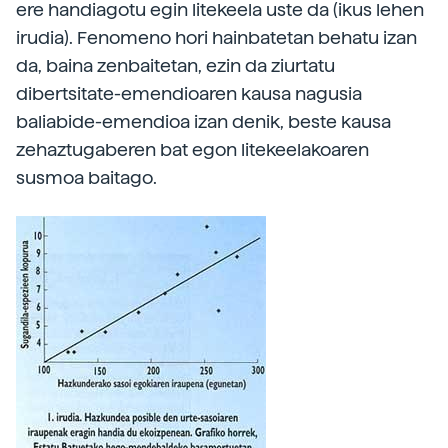
ere handiagotu egin litekeela uste da (ikus lehen
irudia). Fenomeno hori hainbatetan behatu izan
da, baina zenbaitetan, ezin da ziurtatu
dibertsitate-emendioaren kausa nagusia
baliabide-emendioa izan denik, beste kausa
zehaztugaberen bat egon litekeelakoaren
susmoa baitago.