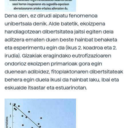
Dena den, ez dirudi aipatu fenomenoa
unibertsala denik. Alde batetik, ekoizpena
handiagotzean dibertsitatea jaitsi egiten dela
aditzera ematen duen beste hainbat behaketa
eta esperimentu egin da (ikus 2. koadroa eta 2.
irudia). Gizakiak eragindako eutrofizazioaren
ondorioz ekoizpen primarioak gora egin
duenean adibidez, fitoplaktonaren dibertsitateak
behera egin duela ikusi da hainbat laku, ibai eta
eskualde itsastar eta estuarinotan.