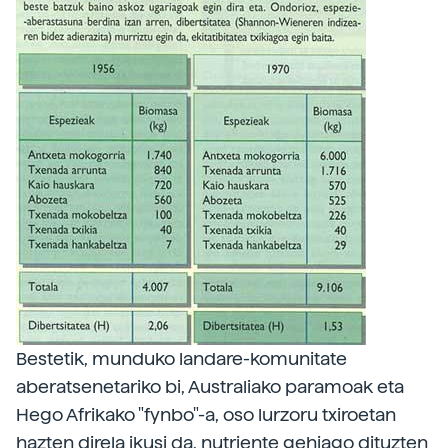
Bestetik, munduko landare-komunitate
aberatsenetariko bi, Australiako paramoak eta
Hego Afrikako "fynbo"-a, oso lurzoru txiroetan
hazten direla ikusi da, nutriente gehiago dituzten