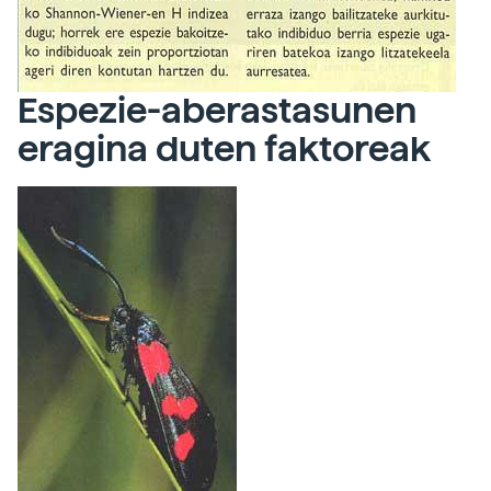
Espezie-aberastasunen
eragina duten faktoreak