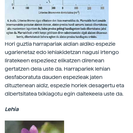
Hori guztia harrapariak aldian aldiko espezie
ugarienetaz edo lehiakidetzan nagusi irtengo
liratekeen espezieez elikatzen direnean
gertatzen dela uste da. Harrapariek lehian
desfaboratuta dauden espezieak jaten
dituztenean aldiz, espezie horiek desagertu eta
dibertsitatea txikiagotu egin daitekeela uste da.
Lehia