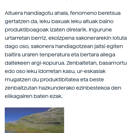
AItuera handiagotu ahala, fenomeno beretsua
gertatzen da, leku baxuak leku altuak baino
produktiboagoak izaten direlarik. Ingurune
urtarretan berriz, ekoizpena sakonerarekin lotuta
dago oso, sakonera handiagotzean jaitsi egiten
baitira uraren tenperatura eta bertara ailega
daitekeen argi-kopurua. Zenbaitetan, basamortu
edo oso leku idorretan kasu, ur-eskasiak
mugatzen du produktibitatea eta beste
zenbaitzutan hazkunderako ezinbestekoa den
elikagairen baten ezak.