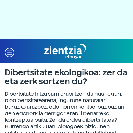
Dibertsitate ekologikoa: zer da
eta zerk sortzen du?
Dibertsitate hitza sarri erabiltzen da gaur egun,
biodibertsitatearena, ingurune naturalari
buruzko arazoez, edo horren kontserbazioaz ari
den edonork ia derrigor erabili beharreko
kontzeptua baita. Zer da ordea dibertsitatea?
Hurrengo artikuluan, biologoek bizidunen
aniztasunari buruz, hau da, biodibertsitateari