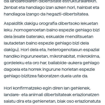
da landarediaren dibertsitate estrukturalarekin.
Zenbat eta handiago izan azken hori, hainbat eta
handiagoa izango da hegazti-dibertsitatea.
Aspalditik dakigu orografia dibertsoko lekuetan
leku .homogenoetan baino espezie gehiago bizi
dela (esate baterako, eskualde menditsuetan
lautadetan baino espezie gehiago bizi dela
dakigu). Hori dela eta, heterogenotasun espazial
handiko inguruneetan, mikrohabitat, mikroklima,
gordeleku eta oro har, baliabide-aukera gehiago
dagoela eta horrek ingurune horietan espezie
gehiago bizitzea faboratzen duela uste da.
Hori konfirmatzeko egin diren Ian gehienek,
landare- eta animali dibertsitateak erlazionatzen
saiatu dira eta gehienetan, biak oso erlazionatuta