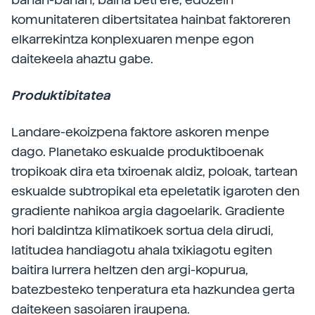
komunitateren dibertsitatea hainbat faktoreren
elkarrekintza konplexuaren menpe egon
daitekeela ahaztu gabe.
Produktibitatea
Landare-ekoizpena faktore askoren menpe
dago. Planetako eskualde produktiboenak
tropikoak dira eta txiroenak aldiz, poloak, tartean
eskualde subtropikal eta epeletatik igaroten den
gradiente nahikoa argia dagoelarik. Gradiente
hori baldintza klimatikoek sortua dela dirudi,
latitudea handiagotu ahala txikiagotu egiten
baitira lurrera heltzen den argi-kopurua,
batezbesteko tenperatura eta hazkundea gerta
daitekeen sasoiaren iraupena.