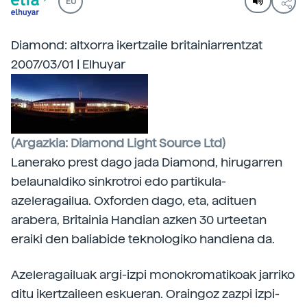
EU
Diamond: altxorra ikertzaile britainiarrentzat
2007/03/01 | Elhuyar
(Argazkia: Diamond Light Source Ltd)
Lanerako prest dago jada Diamond,
hirugarren
belaunaldiko sinkrotroi edo partikula-
azeleragailua. Oxforden dago, eta, adituen
arabera, Britainia Handian azken 30 urteetan
eraiki den baliabide teknologiko handiena da.
Azeleragailuak argi-izpi monokromatikoak jarriko
ditu ikertzaileen eskueran. Oraingoz zazpi izpi-