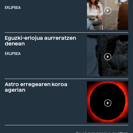
EKLIPSEA
Eguzki-erlojua aurreratzen
denean
EKLIPSEA
Astro erregearen koroa
agerian