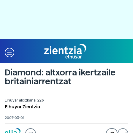
Diamond: altxorra ikertzaile
britainiarrentzat
Elhuyar aldizkaria: 229
Elhuyar Zientzia
2007-03-01