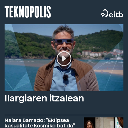
TEKNOPOLIS
Ilargiaren itzalean
Naiara Barrado: "Eklipsea
kasualitate kosmiko bat da"