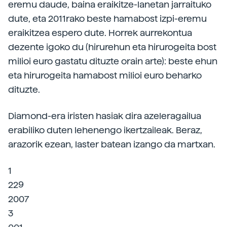
eremu daude, baina eraikitze-lanetan jarraituko
dute, eta 2011rako beste hamabost izpi-eremu
eraikitzea espero dute. Horrek aurrekontua
dezente igoko du (hirurehun eta hirurogeita bost
milioi euro gastatu dituzte orain arte): beste ehun
eta hirurogeita hamabost milioi euro beharko
dituzte.
Diamond-era iristen hasiak dira azeleragailua
erabiliko duten lehenengo ikertzaileak. Beraz,
arazorik ezean, laster batean izango da martxan.
1
229
2007
3