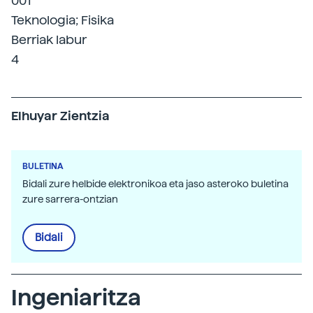
001
Teknologia; Fisika
Berriak labur
4
Elhuyar Zientzia
BULETINA
Bidali zure helbide elektronikoa eta jaso asteroko buletina
zure sarrera-ontzian
Bidali
Ingeniaritza