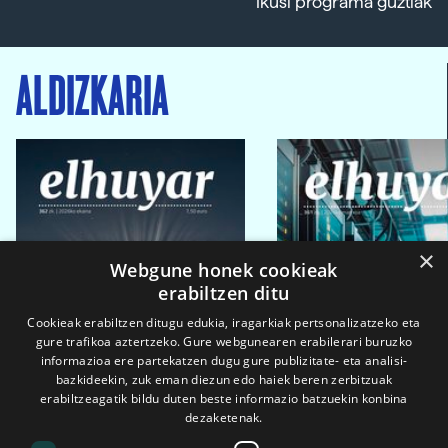
Ikusi programa guztiak
ALDIZKARIA
×
Webgune honek cookieak
erabiltzen ditu
Cookieak erabiltzen ditugu edukia, iragarkiak pertsonalizatzeko eta
gure trafikoa aztertzeko. Gure webgunearen erabilerari buruzko
informazioa ere partekatzen dugu gure publizitate- eta analisi-
bazkideekin, zuk eman diezun edo haiek beren zerbitzuak
erabiltzeagatik bildu duten beste informazio batzuekin konbina
dezaketenak.