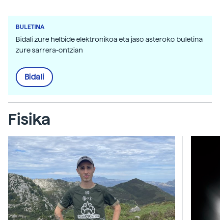
BULETINA
Bidali zure helbide elektronikoa eta jaso asteroko buletina
zure sarrera-ontzian
Bidali
Fisika