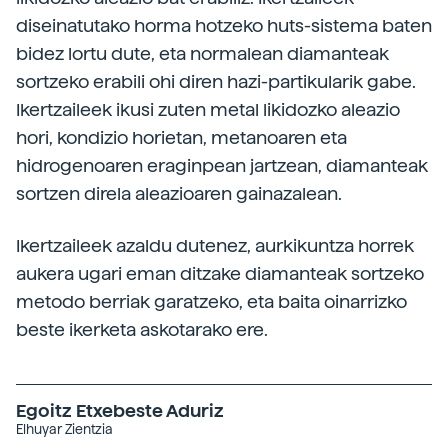
diseinatutako horma hotzeko huts-sistema baten
bidez lortu dute, eta normalean diamanteak
sortzeko erabili ohi diren hazi-partikularik gabe.
Ikertzaileek ikusi zuten metal likidozko aleazio
hori, kondizio horietan, metanoaren eta
hidrogenoaren eraginpean jartzean, diamanteak
sortzen direla aleazioaren gainazalean.
Ikertzaileek azaldu dutenez, aurkikuntza horrek
aukera ugari eman ditzake diamanteak sortzeko
metodo berriak garatzeko, eta baita oinarrizko
beste ikerketa askotarako ere.
Egoitz Etxebeste Aduriz
Elhuyar Zientzia