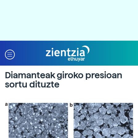
Diamanteak giroko presioan
sortu dituzte