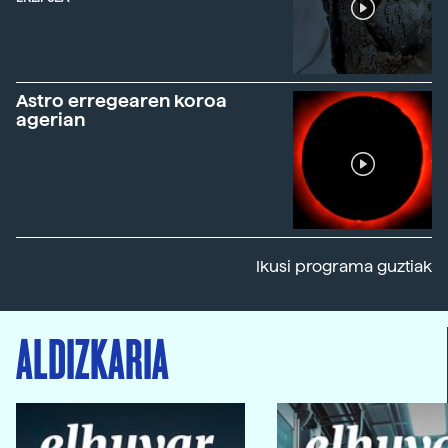
Astro erregearen koroa
agerian
Ikusi programa guztiak
ALDIZKARIA