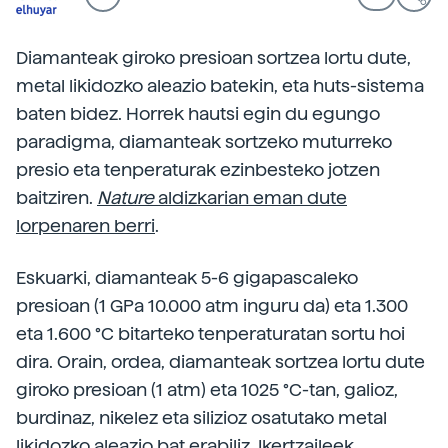
Diamanteak giroko presioan sortzea lortu dute,
metal likidozko aleazio batekin, eta huts-sistema
baten bidez. Horrek hautsi egin du egungo
paradigma, diamanteak sortzeko muturreko
presio eta tenperaturak ezinbesteko jotzen
baitziren.
Nature
aldizkarian eman dute
lorpenaren berri
.
Eskuarki, diamanteak 5-6 gigapascaleko
presioan (1 GPa 10.000 atm inguru da) eta 1.300
eta 1.600 °C bitarteko tenperaturatan sortu hoi
dira. Orain, ordea, diamanteak sortzea lortu dute
giroko presioan (1 atm) eta 1025 °C-tan, galioz,
burdinaz, nikelez eta silizioz osatutako metal
likidozko aleazio bat erabiliz. Ikertzaileek