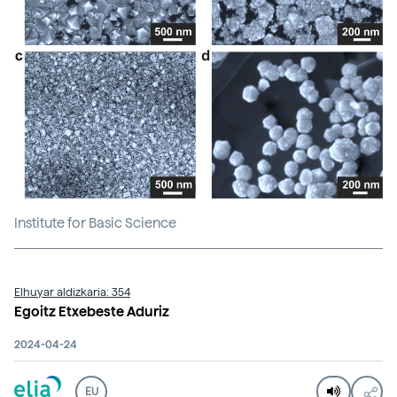
Institute for Basic Science
Elhuyar aldizkaria: 354
Egoitz Etxebeste Aduriz
2024-04-24
EU