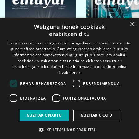
×
Webgune honek cookieak
erabiltzen ditu
Cookieak erabiltzen ditugu edukia, iragarkiak pertsonalizatzeko eta
gure trafikoa aztertzeko. Gure webgunearen erabilerari buruzko
informazioa ere partekatzen dugu gure publizitate- eta analisi-
bazkideekin, zuk eman diezun edo haiek beren zerbitzuak
erabiltzeagatik bildu duten beste informazio batzuekin konbina
dezaketenak.
BEHAR-BEHARREZKOA
ERRENDIMENDUA
BIDERATZEA
FUNTZIONALTASUNA
2026ko eka. 1a
2026ko mar. 1a
GUZTIAK ONARTU
GUZTIAK UKATU
XEHETASUNAK ERAKUTSI