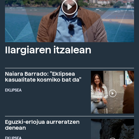
Ilargiaren itzalean
Naiara Barrado: "Eklipsea
kasualitate kosmiko bat da"
EKLIPSEA
Eguzki-erlojua aurreratzen
denean
EKLIPSEA