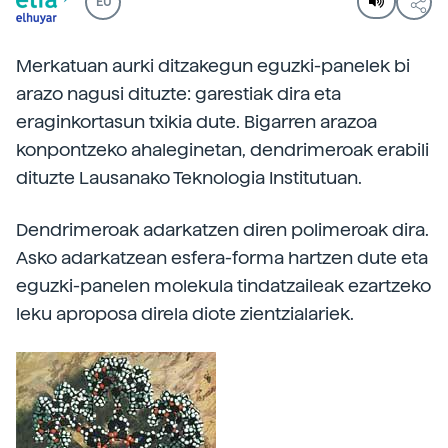
EU
Merkatuan aurki ditzakegun eguzki-panelek bi
arazo nagusi dituzte: garestiak dira eta
eraginkortasun txikia dute. Bigarren arazoa
konpontzeko ahaleginetan, dendrimeroak erabili
dituzte Lausanako Teknologia Institutuan.
Dendrimeroak adarkatzen diren polimeroak dira.
Asko adarkatzean esfera-forma hartzen dute eta
eguzki-panelen molekula tindatzaileak ezartzeko
leku aproposa direla diote zientzialariek.