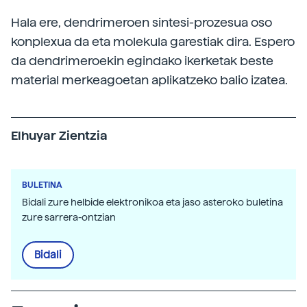
Hala ere, dendrimeroen sintesi-prozesua oso
konplexua da eta molekula garestiak dira. Espero
da dendrimeroekin egindako ikerketak beste
material merkeagoetan aplikatzeko balio izatea.
Elhuyar Zientzia
BULETINA
Bidali zure helbide elektronikoa eta jaso asteroko buletina
zure sarrera-ontzian
Bidali