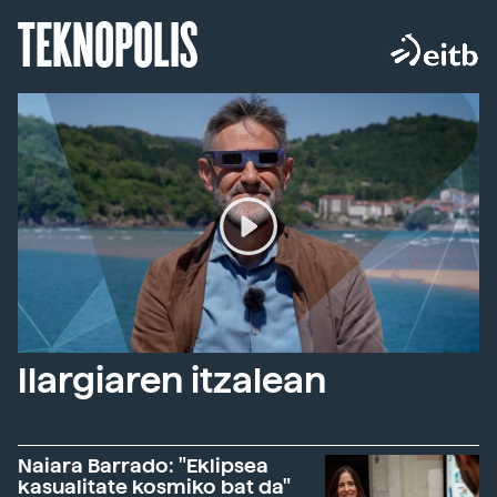
TEKNOPOLIS
Ilargiaren itzalean
Naiara Barrado: "Eklipsea
kasualitate kosmiko bat da"