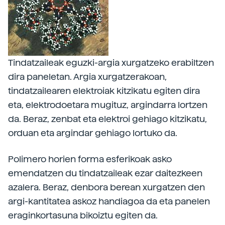
Tindatzaileak eguzki-argia xurgatzeko erabiltzen
dira paneletan. Argia xurgatzerakoan,
tindatzailearen elektroiak kitzikatu egiten dira
eta, elektrodoetara mugituz, argindarra lortzen
da. Beraz, zenbat eta elektroi gehiago kitzikatu,
orduan eta argindar gehiago lortuko da.
Polimero horien forma esferikoak asko
emendatzen du tindatzaileak ezar daitezkeen
azalera. Beraz, denbora berean xurgatzen den
argi-kantitatea askoz handiagoa da eta panelen
eraginkortasuna bikoiztu egiten da.