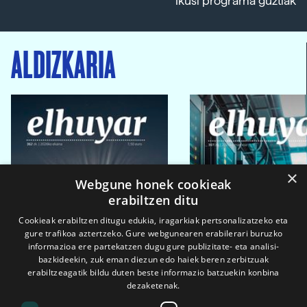
Ikusi programa guztiak
ALDIZKARIA
×
Webgune honek cookieak
erabiltzen ditu
Cookieak erabiltzen ditugu edukia, iragarkiak pertsonalizatzeko eta
gure trafikoa aztertzeko. Gure webgunearen erabilerari buruzko
informazioa ere partekatzen dugu gure publizitate- eta analisi-
bazkideekin, zuk eman diezun edo haiek beren zerbitzuak
erabiltzeagatik bildu duten beste informazio batzuekin konbina
dezaketenak.