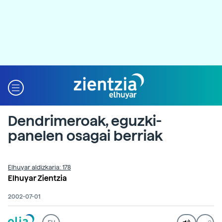
Dendrimeroak, eguzki-
panelen osagai berriak
Elhuyar aldizkaria: 178
Elhuyar Zientzia
2002-07-01