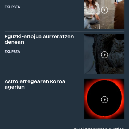
EKLIPSEA
Eguzki-erlojua aurreratzen
denean
EKLIPSEA
Astro erregearen koroa
agerian