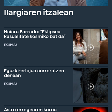
Ilargiaren itzalean
Naiara Barrado: "Eklipsea
kasualitate kosmiko bat da"
EKLIPSEA
Eguzki-erlojua aurreratzen
denean
EKLIPSEA
Astro erregearen koroa