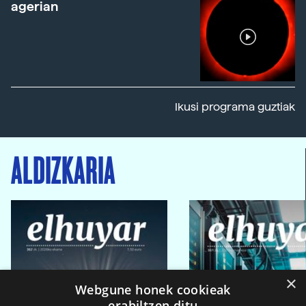
agerian
Ikusi programa guztiak
ALDIZKARIA
×
Webgune honek cookieak
erabiltzen ditu