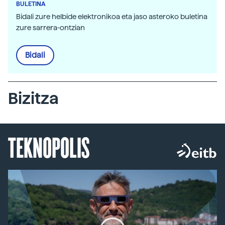
BULETINA
Bidali zure helbide elektronikoa eta jaso asteroko buletina
zure sarrera-ontzian
Bidali
Bizitza
TEKNOPOLIS