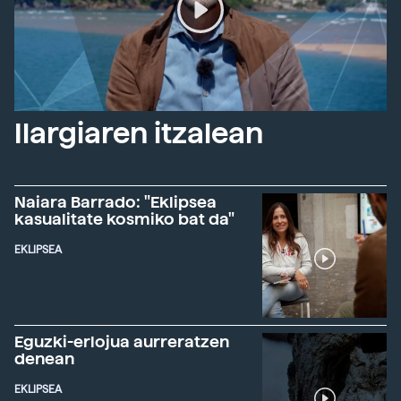
Ilargiaren itzalean
Naiara Barrado: "Eklipsea
kasualitate kosmiko bat da"
EKLIPSEA
Eguzki-erlojua aurreratzen
denean
EKLIPSEA