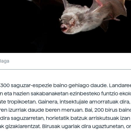
alaga
.300 saguzar-espezie baino gehiago daude. Landare
an eta hazien sakabanaketan ezinbesteko funtzio ekol
te tropikoetan. Gainera, intsektujale amorratuak dira,
ren izurriak daude beren menuan. Bai, 200 birus bai
 dira saguzarretan, horietatik batzuk arriskutsuak izan
 gizakiarentzat. Birusak ugariak dira ugaztunetan, oro