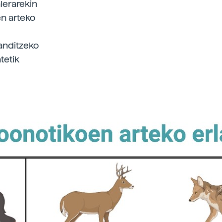
lerarekin
en arteko
anditzeko
tetik