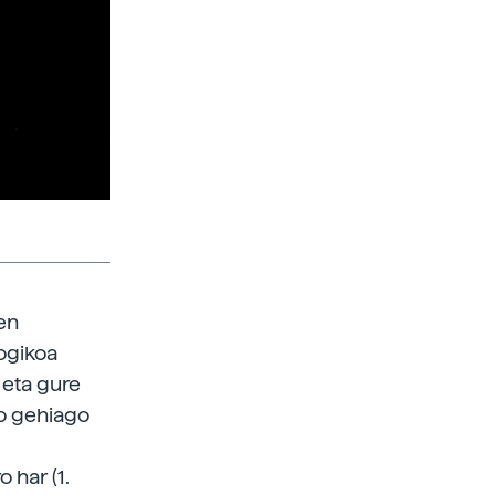
en
ogikoa
 eta gure
no gehiago
 har (1.