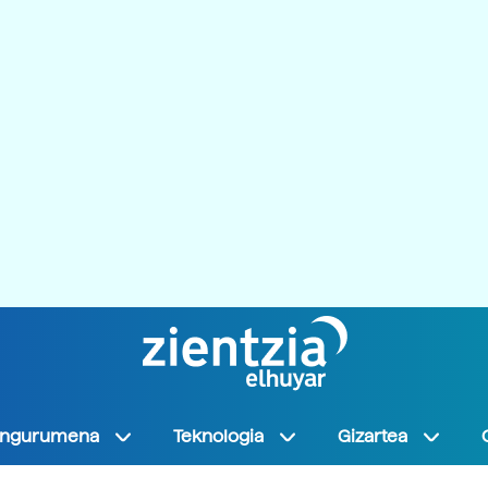
Ingurumena
Teknologia
Gizartea