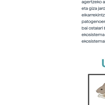
agertzeko a
eta giza ja
elkarrekintz
patogenoent
bai ostalari
ekosistema 
ekosistemak 