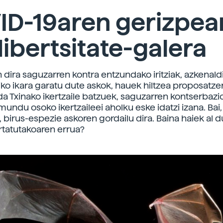
ID-19aren gerizpea
ibertsitate-galera
 dira saguzarren kontra entzundako iritziak, azkenald
ko ikara garatu dute askok, hauek hiltzea proposatzer
 da Txinako ikertzaile batzuek, saguzarren kontserbaz
mundu osoko ikertzaileei aholku eske idatzi izana. Bai,
, birus-espezie askoren gordailu dira. Baina haiek al 
rtatutakoaren errua?