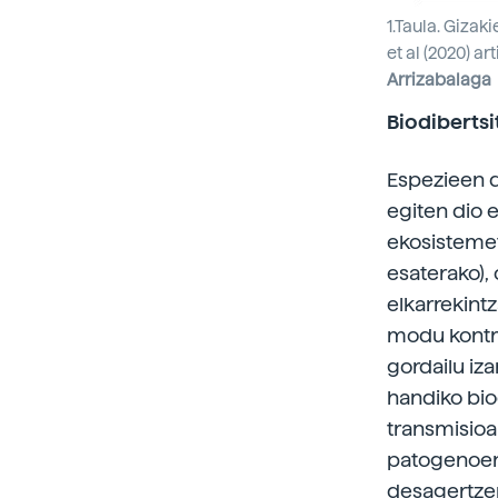
1.Taula. Giza
et al (2020) a
Arrizabalaga
Biodiberts
Espezieen d
egiten dio e
ekosistemet
esaterako),
elkarrekintz
modu kontra
gordailu iza
handiko bio
transmisioa
patogenoen 
desagertzen