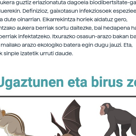
ukera guztiz erlazionatuta dagoela biodibertsitate-ga
rduerekin. Definizioz, gaixotasun infekziosoek espezie
a dute oinarrian. Elkarrekintza horiek aldatuz gero,
zako aukera berriak sortu daitezke, bai hedapena h
 berriak infektatzeko. Itxurazko osasun-arazo bakan ba
mailako arazo ekologiko batera egin dugu jauzi. Eta,
sinple izatetik urruti daude.