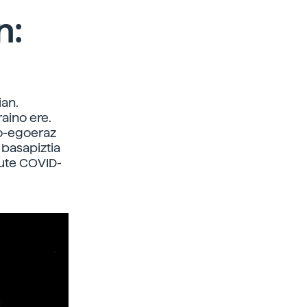
n:
ian.
aino ere.
io-egoeraz
 basapiztia
dute COVID-