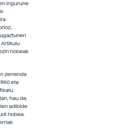
ien ingurune
ak
ira
orioz,
, ugaztunen
 Artikulu
 ezin hobeak
en zerrenda
1960 eta
fikatu
tan, hau da,
rien adibide
rudi hobea.
erriak