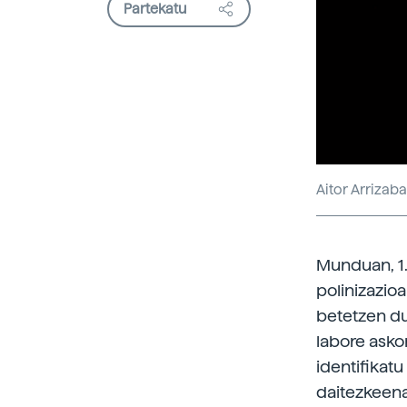
Partekatu
Aitor Arrizab
Munduan, 1
polinizazio
betetzen du
labore asko
identifikatu
daitezkeenak