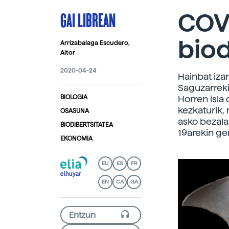
GAI LIBREAN
COV
biod
Arrizabalaga Escudero,
Aitor
2020-04-24
Hainbat izan
Saguzarreki
BIOLOGIA
Horren isla
kezkaturik, 
OSASUNA
asko bezala
BIODIBERTSITATEA
19arekin ge
EKONOMIA
EU
ES
FR
EN
CA
GA