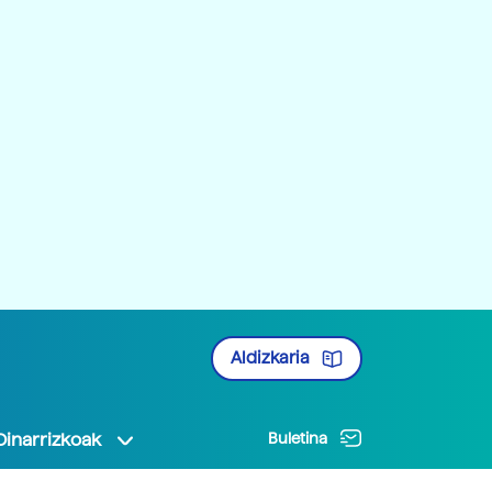
Aldizkaria
Oinarrizkoak
Buletina