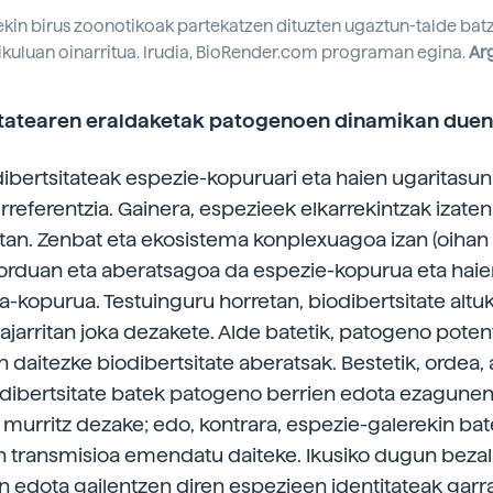
kiekin birus zoonotikoak partekatzen dituzten ugaztun-talde bat
rtikuluan oinarritua. Irudia, BioRender.com programan egina.
Arg
itatearen eraldaketak patogenoen dinamikan duen
ibertsitateak espezie-kopuruari eta haien ugaritasun 
rreferentzia. Gainera, espezieek elkarrekintzak izaten
an. Zenbat eta ekosistema konplexuagoa izan (oihan t
 orduan eta aberatsagoa da espezie-kopurua eta haie
a-kopurua. Testuinguru horretan, biodibertsitate altu
jarritan joka dezakete. Alde batetik, patogeno potent
n daitezke biodibertsitate aberatsak. Bestetik, ordea,
dibertsitate batek patogeno berrien edota ezagune
 murritz dezake; edo, kontrara, espezie-galerekin bat
transmisioa emendatu daiteke. Ikusiko dugun bezal
 edota gailentzen diren espezieen identitateak garr