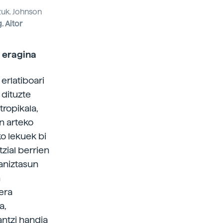
zuk. Johnson
. Aitor
 eragina
erlatiboari
 dituzte
ropikala,
n arteko
ko lekuek bi
zial berrien
 aniztasun
n
era
a,
antzi handia