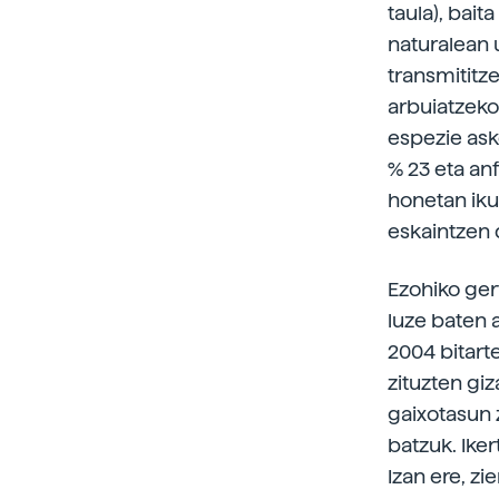
taula), bai
naturalean 
transmititz
arbuiatzekoa
espezie ask
% 23 eta an
honetan iku
eskaintzen 
Ezohiko ger
luze baten 
2004 bitarte
zituzten giz
gaixotasun 
batzuk. Ike
Izan ere, zi