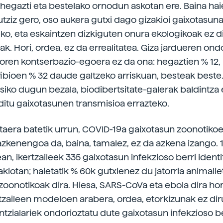
ta hegazti eta bestelako ornodun askotan ere. Baina ha
utziz gero, oso aukera gutxi dago gizakioi gaixotasun
eko, eta eskaintzen dizkiguten onura ekologikoak ez d
k. Hori, ordea, ez da errealitatea. Giza jardueren ond
oren kontserbazio-egoera ez da ona: hegaztien % 12
fibioen % 32 daude galtzeko arriskuan, besteak beste.
siko dugun bezala, biodibertsitate-galerak baldintza
ditu gaixotasunen transmisioa errazteko.
taera batetik urrun, COVID-19a gaixotasun zoonotiko
azkenengoa da, baina, tamalez, ez da azkena izango. 
an, ikertzaileek 335 gaixotasun infekzioso berri identi
akiotan; haietatik % 60k gutxienez du jatorria animalie
zoonotikoak dira. Hiesa, SARS-CoVa eta ebola dira ho
rtzaileen modeloen arabera, ordea, etorkizunak ez di
entzialariek ondorioztatu dute gaixotasun infekzioso b