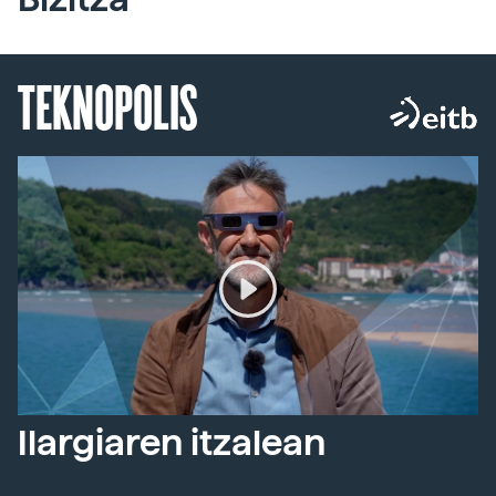
TEKNOPOLIS
Ilargiaren itzalean