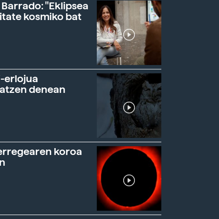
 Barrado: "Eklipsea
itate kosmiko bat
-erlojua
ratzen denean
erregearen koroa
n