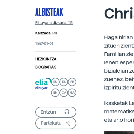
ALBISTEAK
Chr
Elhuyar aldizkaria: 115
Kaltzada, Pili
Haga hirian
1997-01-01
zituen zient
Familian zie
HEZKUNTZA
lehen esper
BIOGRAFIAK
bizialdian z
zuenez, beh
EU
ES
FR
izpiritu zie
EN
CA
GA
Ikasketak L
matematiket
eta arlo ho
Partekatu