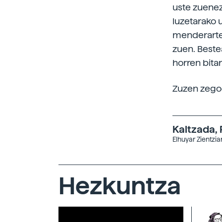
uste zuenez
luzetarako u
menderarte e
zuen. Beste
horren bitar
Zuzen zegoe
Kaltzada, P
Elhuyar Zientzi
Hezkuntza