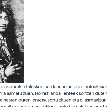
e anaiarekin teleskopioan lanean ari zela, lenteak txa
ia asmatu zuen. Horrez landa, lenteek sortzen duten
aihesten duten lenteak sortu zituen eta bi asmakizun
 emaitza onak eman zizkion. Lente berriak, izan ere, t