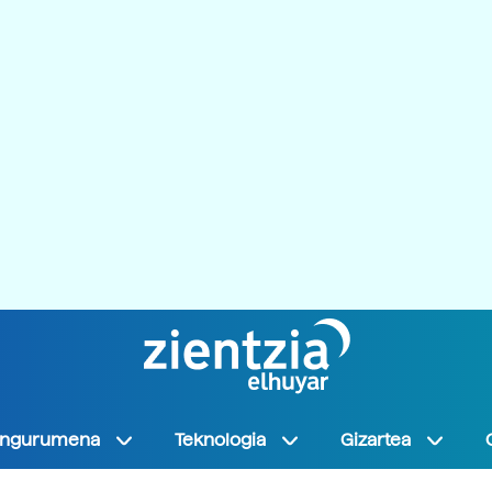
Ingurumena
Teknologia
Gizartea