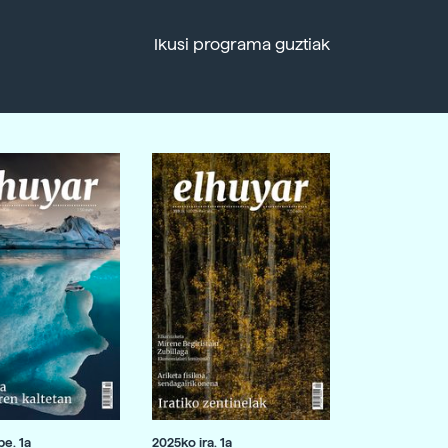
Ikusi programa guztiak
e. 1a
2025ko ira. 1a