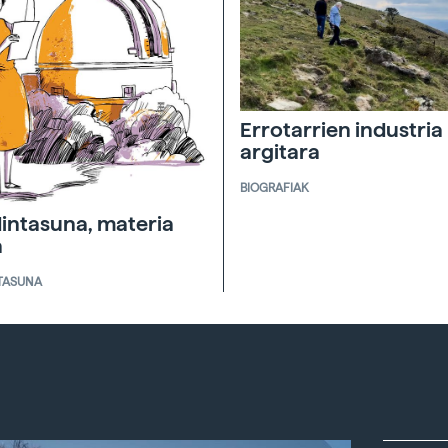
Errotarrien industria
argitara
BIOGRAFIAK
intasuna, materia
a
TASUNA