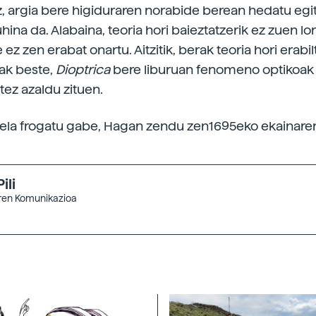
, argia bere higiduraren norabide berean hedatu eg
hina da. Alabaina, teoria hori baieztatzerik ez zuen lor
z zen erabat onartu. Aitzitik, berak teoria hori erabi
ak beste,
Dioptrica
bere liburuan fenomeno optikoak 
tez azaldu zituen.
la frogatu gabe, Hagan zendu zen1695eko ekainaren
ili
aren Komunikazioa