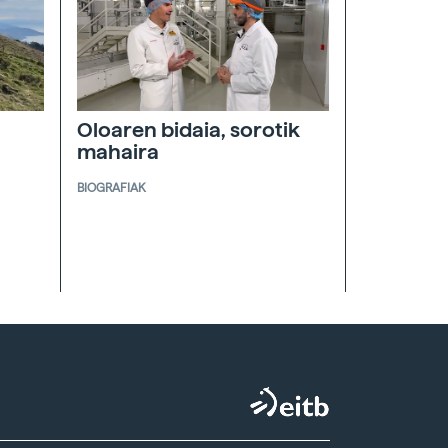
Oloaren bidaia, sorotik
mahaira
BIOGRAFIAK