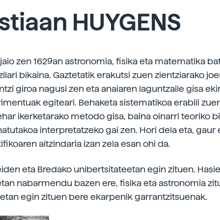
istiaan HUYGENS
 jaio zen 1629an astronomia, fisika eta matematika bat
zilari bikaina. Gaztetatik erakutsi zuen zientziarako jo
ntzi giroa nagusi zen eta anaiaren laguntzaile gisa eki
imentuak egiteari. Behaketa sistematikoa erabili zue
ehar ikerketarako metodo gisa, baina oinarri teoriko b
atutakoa interpretatzeko gai zen. Hori dela eta, gau
ntifikoaren aitzindaria izan zela esan ohi da.
eiden eta Bredako unibertsitateetan egin zituen. Hasi
an nabarmendu bazen ere, fisika eta astronomia zi
rietan egin zituen bere ekarpenik garrantzitsuenak.