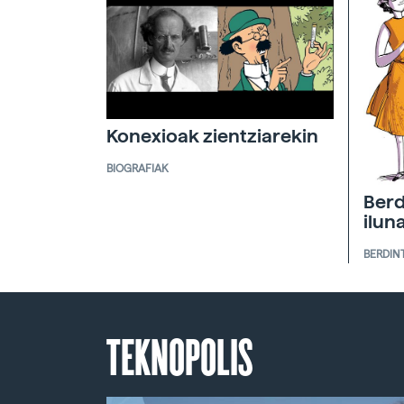
Konexioak zientziarekin
BIOGRAFIAK
Berd
ilun
BERDIN
TEKNOPOLIS