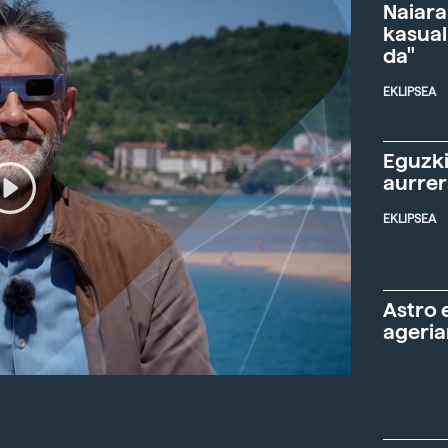
Naiara
kasual
da"
EKLIPSEA
Eguzki
aurre
EKLIPSEA
Astro 
ageria