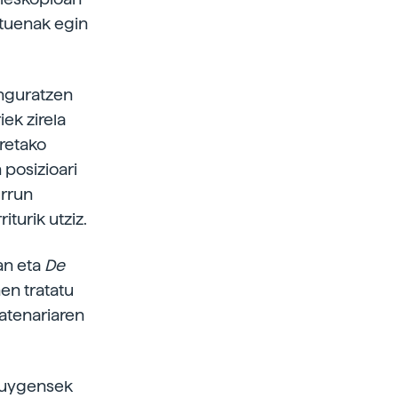
atuenak egin
inguratzen
ek zirela
retako
 posizioari
urrun
iturik utziz.
an eta
De
en tratatu
atenariaren
 Huygensek