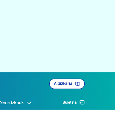
Aldizkaria
Oinarrizkoak
Buletina