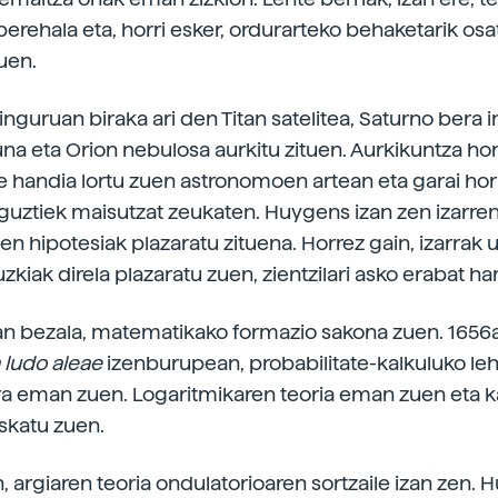
 berehala eta, horri esker, ordurarteko behaketarik os
tuen.
inguruan biraka ari den Titan satelitea, Saturno bera 
na eta Orion nebulosa aurkitu zituen. Aurkikuntza hori
 handia lortu zuen astronomoen artean eta garai hor
uztiek maisutzat zeukaten. Huygens izan zen izarren
en hipotesiak plazaratu zituena. Horrez gain, izarrak 
iak direla plazaratu zuen, zientzilari asko erabat harr
an bezala, matematikako formazio sakona zuen. 1656
n ludo aleae
izenburupean, probabilitate-kalkuluko leh
ra eman zuen. Logaritmikaren teoria eman zuen eta k
skatu zuen.
n, argiaren teoria ondulatorioaren sortzaile izan zen.