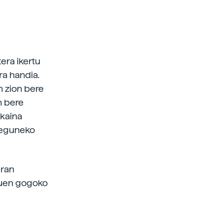
era ikertu
era handia.
n zion bere
n bere
ikaina
r eguneko
eran
tuen gogoko