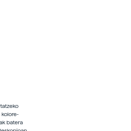
rtatzeko
 kolore-
ak batera
eleskopioan