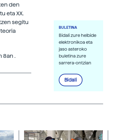
iten den
tu eta XX.
ltzen segitu
BULETINA
teoria
Bidali zure helbide
elektronikoa eta
jaso asteroko
 8an .
buletina zure
sarrera-ontzian
Bidali