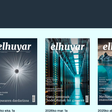
ko eka. 1a
2026ko mar. 1a
2025ko ab