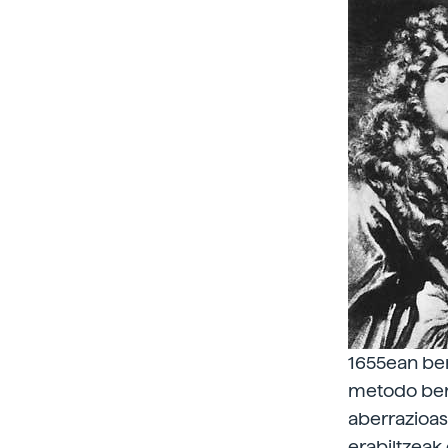
1655ean ber
metodo berr
aberrazioas
erabiltzeak