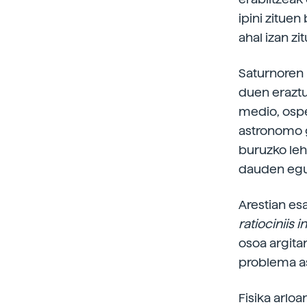
ipini zituen
ahal izan zi
Saturnoren 
duen eraztu
medio, ospe
astronomo g
buruzko leh
dauden eguzk
Arestian es
ratiociniis i
osoa argita
problema a
Fisika arloa