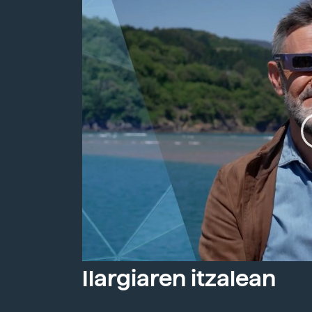
Ilargiaren itzalean