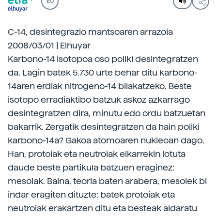
EU
C-14, desintegrazio mantsoaren arrazoia
2008/03/01 | Elhuyar
Karbono-14 isotopoa oso poliki desintegratzen
da. Lagin batek 5.730 urte behar ditu karbono-
14aren erdiak nitrogeno-14 bilakatzeko. Beste
isotopo erradiaktibo batzuk askoz azkarrago
desintegratzen dira, minutu edo ordu batzuetan
bakarrik. Zergatik desintegratzen da hain poliki
karbono-14a? Gakoa atomoaren nukleoan dago.
Han, protoiak eta neutroiak elkarrekin lotuta
daude beste partikula batzuen eraginez:
mesoiak. Baina, teoria baten arabera, mesoiek bi
indar eragiten dituzte: batek protoiak eta
neutroiak erakartzen ditu eta besteak aldaratu