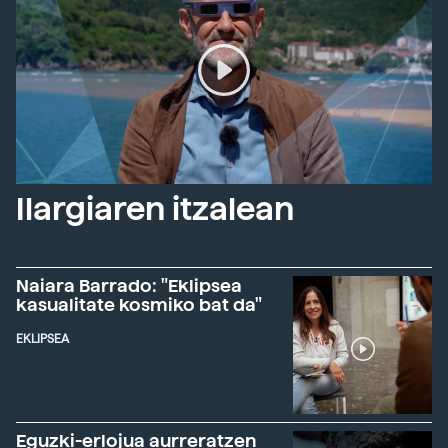
Ilargiaren itzalean
Naiara Barrado: "Eklipsea
kasualitate kosmiko bat da"
EKLIPSEA
Eguzki-erlojua aurreratzen