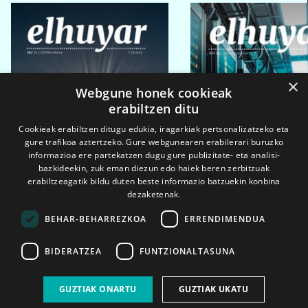
×
Webgune honek cookieak
erabiltzen ditu
Cookieak erabiltzen ditugu edukia, iragarkiak pertsonalizatzeko eta
gure trafikoa aztertzeko. Gure webgunearen erabilerari buruzko
informazioa ere partekatzen dugu gure publizitate- eta analisi-
bazkideekin, zuk eman diezun edo haiek beren zerbitzuak
erabiltzeagatik bildu duten beste informazio batzuekin konbina
dezaketenak.
BEHAR-BEHARREZKOA
ERRENDIMENDUA
BIDERATZEA
FUNTZIONALTASUNA
2026ko eka. 1a
2026ko mar. 1a
GUZTIAK ONARTU
GUZTIAK UKATU