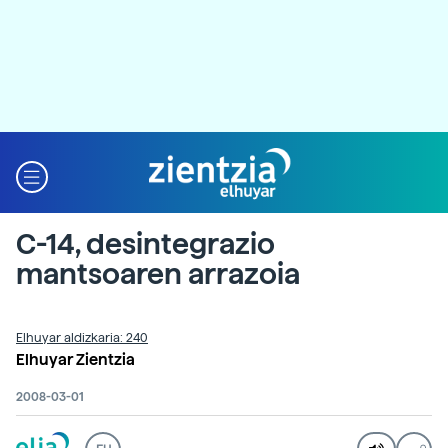
C-14, desintegrazio
mantsoaren arrazoia
Elhuyar aldizkaria: 240
Elhuyar Zientzia
2008-03-01