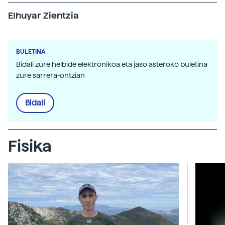
Elhuyar Zientzia
BULETINA
Bidali zure helbide elektronikoa eta jaso asteroko buletina
zure sarrera-ontzian
Bidali
Fisika