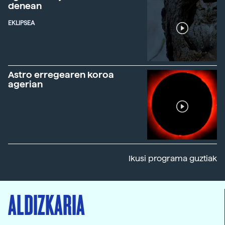
denean
EKLIPSEA
Astro erregearen koroa
agerian
Ikusi programa guztiak
ALDIZKARIA