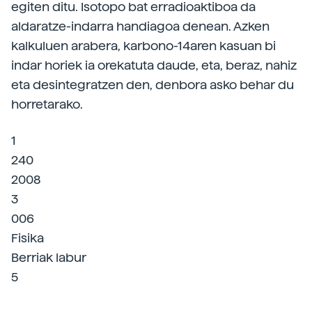
egiten ditu. Isotopo bat erradioaktiboa da
aldaratze-indarra handiagoa denean. Azken
kalkuluen arabera, karbono-14aren kasuan bi
indar horiek ia orekatuta daude, eta, beraz, nahiz
eta desintegratzen den, denbora asko behar du
horretarako.
1
240
2008
3
006
Fisika
Berriak labur
5