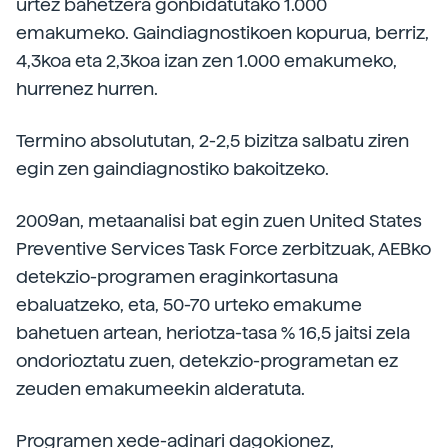
urtez bahetzera gonbidatutako 1.000
emakumeko. Gaindiagnostikoen kopurua, berriz,
4,3koa eta 2,3koa izan zen 1.000 emakumeko,
hurrenez hurren.
Termino absolututan, 2-2,5 bizitza salbatu ziren
egin zen gaindiagnostiko bakoitzeko.
2009an, metaanalisi bat egin zuen United States
Preventive Services Task Force zerbitzuak, AEBko
detekzio-programen eraginkortasuna
ebaluatzeko, eta, 50-70 urteko emakume
bahetuen artean, heriotza-tasa % 16,5 jaitsi zela
ondorioztatu zuen, detekzio-programetan ez
zeuden emakumeekin alderatuta.
Programen xede-adinari dagokionez,