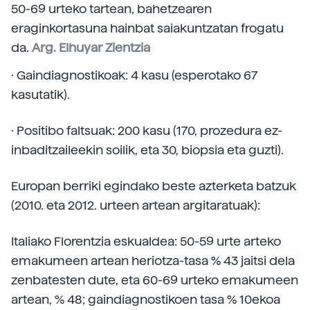
50-69 urteko tartean, bahetzearen
eraginkortasuna hainbat saiakuntzatan frogatu
da.
Arg. Elhuyar Zientzia
· Gaindiagnostikoak: 4 kasu (esperotako 67
kasutatik).
· Positibo faltsuak: 200 kasu (170, prozedura ez-
inbaditzaileekin soilik, eta 30, biopsia eta guzti).
Europan berriki egindako beste azterketa batzuk
(2010. eta 2012. urteen artean argitaratuak):
Italiako Florentzia eskualdea: 50-59 urte arteko
emakumeen artean heriotza-tasa % 43 jaitsi dela
zenbatesten dute, eta 60-69 urteko emakumeen
artean, % 48; gaindiagnostikoen tasa % 10ekoa