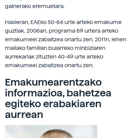
gainerako eremuetara.
Hasieran, EAEko 50-64 urte arteko emakume
guztiak. 2006an, programa 69 urtera arteko
emakumeei zabaltzea onartu zen. 2011n, lehen
mailako familian bularreko minbiziaren
aurrekariak zituzten 40-49 urte arteko
emakumeei zabaltzea onartu zen.
Emakumearentzako
informazioa, bahetzea
egiteko erabakiaren
aurrean