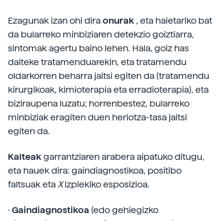
Ezagunak izan ohi dira
onurak
, eta haietariko bat
da bularreko minbiziaren detekzio goiztiarra,
sintomak agertu baino lehen. Hala, goiz has
daiteke tratamenduarekin, eta tratamendu
oldarkorren beharra jaitsi egiten da (tratamendu
kirurgikoak, kimioterapia eta erradioterapia), eta
biziraupena luzatu; horrenbestez, bularreko
minbiziak eragiten duen heriotza-tasa jaitsi
egiten da.
Kalteak
garrantziaren arabera aipatuko ditugu,
eta hauek dira: gaindiagnostikoa, positibo
faltsuak eta
X
izpiekiko esposizioa.
·
Gaindiagnostikoa
(edo gehiegizko