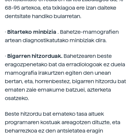
68-95 artekoa, eta txikiagoa ere izan daiteke
dentsitate handiko bularretan.
·
Bitarteko minbizia
. Bahetze-mamografien
artean diagnostikatutako minbiziak dira.
·
Bigarren hitzorduak.
Bahetzearen beste
eragozpenetako bat da erradiologoak ez duela
mamografia irakurtzen egiten den unean
bertan, eta, horrenbestez, bigarren hitzordu bat
ematen zaie emakume batzuei, azterketa
osatzeko.
Beste hitzordu bat emateko tasa altuek
programaren kostuak areagotzen dituzte, eta
beharrezkoa ez den antsietatea eragin