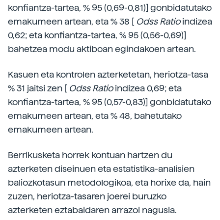
konfiantza-tartea, % 95 (0,69-0,81)] gonbidatutako
emakumeen artean, eta % 38 [
Odss Ratio
indizea
0,62; eta konfiantza-tartea, % 95 (0,56-0,69)]
bahetzea modu aktiboan egindakoen artean.
Kasuen eta kontrolen azterketetan, heriotza-tasa
% 31 jaitsi zen [
Odss Ratio
indizea 0,69; eta
konfiantza-tartea, % 95 (0,57-0,83)] gonbidatutako
emakumeen artean, eta % 48, bahetutako
emakumeen artean.
Berrikusketa horrek kontuan hartzen du
azterketen diseinuen eta estatistika-analisien
baliozkotasun metodologikoa, eta horixe da, hain
zuzen, heriotza-tasaren joerei buruzko
azterketen eztabaidaren arrazoi nagusia.