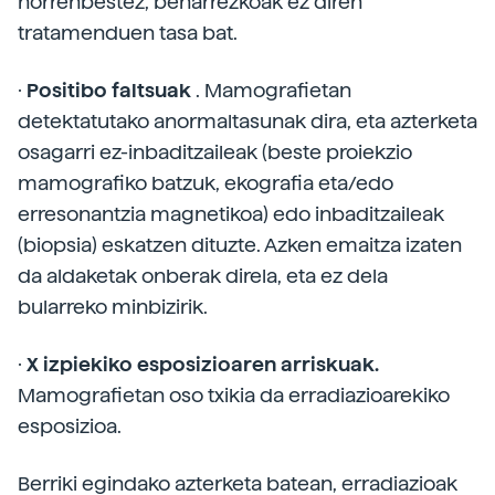
horrenbestez, beharrezkoak ez diren
tratamenduen tasa bat.
·
Positibo faltsuak
. Mamografietan
detektatutako anormaltasunak dira, eta azterketa
osagarri ez-inbaditzaileak (beste proiekzio
mamografiko batzuk, ekografia eta/edo
erresonantzia magnetikoa) edo inbaditzaileak
(biopsia) eskatzen dituzte. Azken emaitza izaten
da aldaketak onberak direla, eta ez dela
bularreko minbizirik.
·
X izpiekiko esposizioaren arriskuak.
Mamografietan oso txikia da erradiazioarekiko
esposizioa.
Berriki egindako azterketa batean, erradiazioak