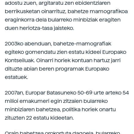
adostu zuen, argitaratu zen ebidentziaren
berrikusketan oinarrituz, bahetze mamografikoa
eraginkorra dela bularreko minbiziak eragiten
duen heriotza-tasa jaisteko.
2003ko abenduan, bahetze-mamografiak
egiteko gomendatu zien estatu kideei Europako
Kontseiluak. Oinarri horiek kontuan hartuz jarri
dituzte abian beren programak Europako
estatuek.
2007an, Europar Batasuneko 50-69 urte arteko 54
milioi emakumeri egin zitzaien bularreko
minbiziaren bahetzea, politika horiek onartu
zituzten 22 estatu kideetan.
Orain bahetzea orokortuta dagoela, bularreko