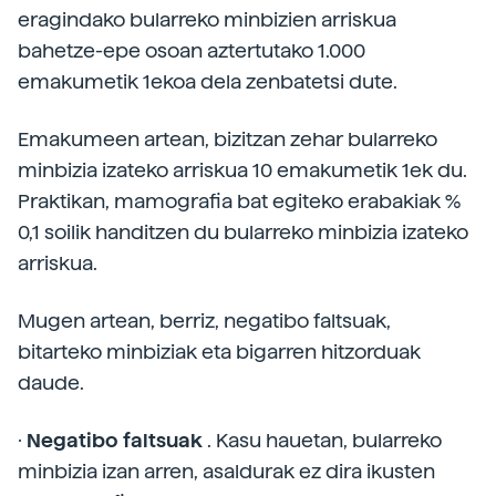
eragindako bularreko minbizien arriskua
bahetze-epe osoan aztertutako 1.000
emakumetik 1ekoa dela zenbatetsi dute.
Emakumeen artean, bizitzan zehar bularreko
minbizia izateko arriskua 10 emakumetik 1ek du.
Praktikan, mamografia bat egiteko erabakiak %
0,1 soilik handitzen du bularreko minbizia izateko
arriskua.
Mugen artean, berriz, negatibo faltsuak,
bitarteko minbiziak eta bigarren hitzorduak
daude.
·
Negatibo faltsuak
. Kasu hauetan, bularreko
minbizia izan arren, asaldurak ez dira ikusten