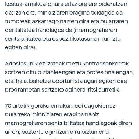
kostua-arriskua-onura erlaziora ere bideratzen
da; izan ere, minbiziaren eragina txikiagoa da,
tumoreak azkarrago hazten dira eta bularraren
dentsitatea handiagoa da (mamografiaren
sentsibilitatea eta espezifikotasuna murriztu
egiten dira).
Adostasunik ez izateak mezu kontraesankorrak
sortzen ditu biztanleengan eta profesionalengan,
eta, hala, bahetze oportunista ugari egiten dira
programetan sartzeko adinera iritsi aurretik.
70 urtetik gorako emakumeei dagokienez,
bularreko minbiziaren eragina nahiz
mamografiaren sentsibilitatea handiagoak diren
arren, baztertu egin izan dira biztanleria-