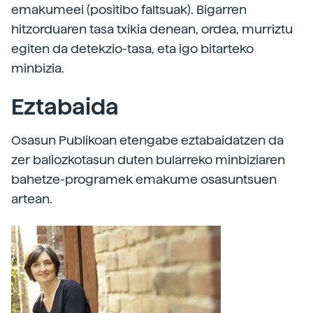
emakumeei (positibo faltsuak). Bigarren
hitzorduaren tasa txikia denean, ordea, murriztu
egiten da detekzio-tasa, eta igo bitarteko
minbizia.
Eztabaida
Osasun Publikoan etengabe eztabaidatzen da
zer baliozkotasun duten bularreko minbiziaren
bahetze-programek emakume osasuntsuen
artean.