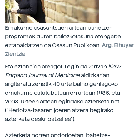
Emakume osasuntsuen artean bahetze-
programek duten baliozkotasuna etengabe
eztabaidatzen da Osasun Publikoan.
Arg. Elhuyar
Zientzia
Eta eztabaida areagotu egin da 2012an
New
England Journal of Medicine
aldizkarian
argitaratu zenetik 40 urte baino gehiagoko
emakume estatubatuarren artean 1986. eta
2008. urteen artean egindako azterketa bat
("Heriotza-tasaren joeren atzera begirako
azterketa deskribatzailea").
Azterketa horren ondorioetan, bahetze-