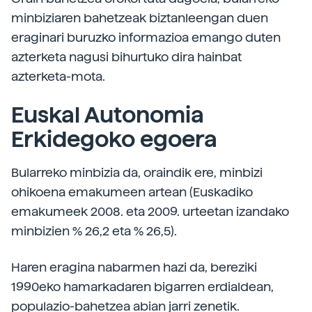
minbiziaren bahetzeak biztanleengan duen
eraginari buruzko informazioa emango duten
azterketa nagusi bihurtuko dira hainbat
azterketa-mota.
Euskal Autonomia
Erkidegoko egoera
Bularreko minbizia da, oraindik ere, minbizi
ohikoena emakumeen artean (Euskadiko
emakumeek 2008. eta 2009. urteetan izandako
minbizien % 26,2 eta % 26,5).
Haren eragina nabarmen hazi da, bereziki
1990eko hamarkadaren bigarren erdialdean,
populazio-bahetzea abian jarri zenetik.