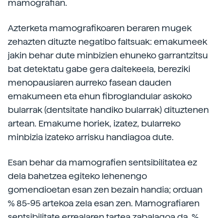
mamografian.
Azterketa mamografikoaren beraren mugek
zehazten dituzte negatibo faltsuak: emakumeek
jakin behar dute minbizien ehuneko garrantzitsu
bat detektatu gabe gera daitekeela, bereziki
menopausiaren aurreko fasean dauden
emakumeen eta ehun fibroglandular askoko
bularrak (dentsitate handiko bularrak) dituztenen
artean. Emakume horiek, izatez, bularreko
minbizia izateko arrisku handiagoa dute.
Esan behar da mamografien sentsibilitatea ez
dela bahetzea egiteko lehenengo
gomendioetan esan zen bezain handia; orduan
% 85-95 artekoa zela esan zen. Mamografiaren
sentsibilitate errealaren tartea zabalagoa da, %