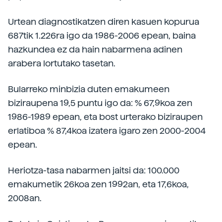
Urtean diagnostikatzen diren kasuen kopurua
687tik 1.226ra igo da 1986-2006 epean, baina
hazkundea ez da hain nabarmena adinen
arabera lortutako tasetan.
Bularreko minbizia duten emakumeen
biziraupena 19,5 puntu igo da: % 67,9koa zen
1986-1989 epean, eta bost urterako biziraupen
erlatiboa % 87,4koa izatera igaro zen 2000-2004
epean.
Heriotza-tasa nabarmen jaitsi da: 100.000
emakumetik 26koa zen 1992an, eta 17,6koa,
2008an.