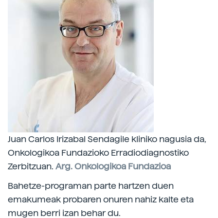
Juan Carlos Irizabal Sendagile kliniko nagusia da,
Onkologikoa Fundazioko Erradiodiagnostiko
Zerbitzuan.
Arg. Onkologikoa Fundazioa
Bahetze-programan parte hartzen duen
emakumeak probaren onuren nahiz kalte eta
mugen berri izan behar du.