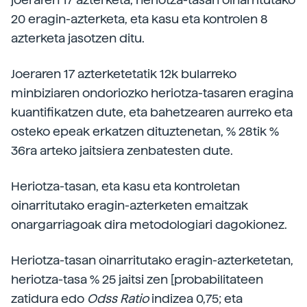
20 eragin-azterketa, eta kasu eta kontrolen 8
azterketa jasotzen ditu.
Joeraren 17 azterketetatik 12k bularreko
minbiziaren ondoriozko heriotza-tasaren eragina
kuantifikatzen dute, eta bahetzearen aurreko eta
osteko epeak erkatzen dituztenetan, % 28tik %
36ra arteko jaitsiera zenbatesten dute.
Heriotza-tasan, eta kasu eta kontroletan
oinarritutako eragin-azterketen emaitzak
onargarriagoak dira metodologiari dagokionez.
Heriotza-tasan oinarritutako eragin-azterketetan,
heriotza-tasa % 25 jaitsi zen [probabilitateen
zatidura edo
Odss Ratio
indizea 0,75; eta