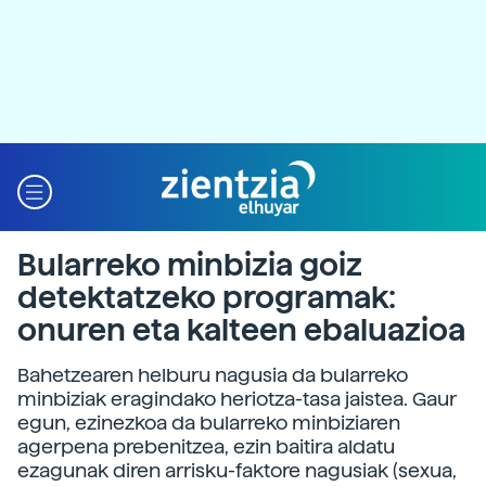
Bularreko minbizia goiz
detektatzeko programak:
onuren eta kalteen ebaluazioa
Bahetzearen helburu nagusia da bularreko
minbiziak eragindako heriotza-tasa jaistea. Gaur
egun, ezinezkoa da bularreko minbiziaren
agerpena prebenitzea, ezin baitira aldatu
ezagunak diren arrisku-faktore nagusiak (sexua,