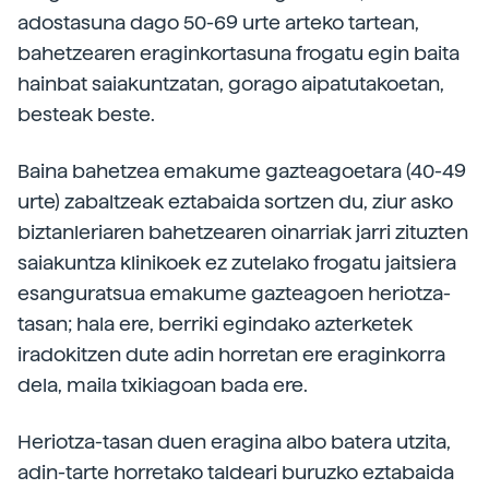
adostasuna dago 50-69 urte arteko tartean,
bahetzearen eraginkortasuna frogatu egin baita
hainbat saiakuntzatan, gorago aipatutakoetan,
besteak beste.
Baina bahetzea emakume gazteagoetara (40-49
urte) zabaltzeak eztabaida sortzen du, ziur asko
biztanleriaren bahetzearen oinarriak jarri zituzten
saiakuntza klinikoek ez zutelako frogatu jaitsiera
esanguratsua emakume gazteagoen heriotza-
tasan; hala ere, berriki egindako azterketek
iradokitzen dute adin horretan ere eraginkorra
dela, maila txikiagoan bada ere.
Heriotza-tasan duen eragina albo batera utzita,
adin-tarte horretako taldeari buruzko eztabaida