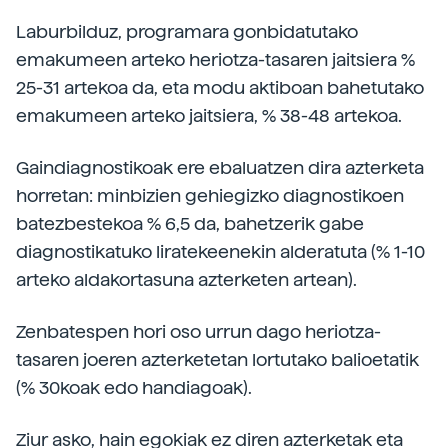
Laburbilduz, programara gonbidatutako
emakumeen arteko heriotza-tasaren jaitsiera %
25-31 artekoa da, eta modu aktiboan bahetutako
emakumeen arteko jaitsiera, % 38-48 artekoa.
Gaindiagnostikoak ere ebaluatzen dira azterketa
horretan: minbizien gehiegizko diagnostikoen
batezbestekoa % 6,5 da, bahetzerik gabe
diagnostikatuko liratekeenekin alderatuta (% 1-10
arteko aldakortasuna azterketen artean).
Zenbatespen hori oso urrun dago heriotza-
tasaren joeren azterketetan lortutako balioetatik
(% 30koak edo handiagoak).
Ziur asko, hain egokiak ez diren azterketak eta