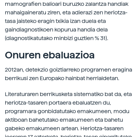
mamografien balioari buruzko zalantza handiak
mahaigaineratu ziren, eta adierazi zen heriotza-
tasa jaisteko eragin txikia izan duela eta
gaindiagnostikoen kopurua handia dela
(diagnostikatutako minbizi guztien % 31).
Onuren ebaluazioa
2012an, detekzio goiztiarreko programen eragina
berrikusi zen Europako hainbat herrialdetan.
Literaturaren berrikusketa sistematiko bat da, eta
heriotza-tasaren portaera ebaluatzen du,
programara gonbidatutako emakumeen, modu
aktiboan bahetutako emakumeen eta bahetu
gabeko emakumeen artean. Heriotza-tasaren
joeraren 17 azterketa, heriotza-tasan oinarritutako