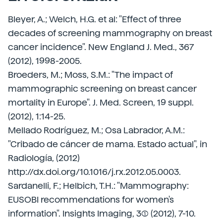
Bleyer, A.; Welch, H.G. et al: "Effect of three
decades of screening mammography on breast
cancer incidence". New England J. Med., 367
(2012), 1998-2005.
Broeders, M.; Moss, S.M.: "The impact of
mammographic screening on breast cancer
mortality in Europe". J. Med. Screen, 19 suppl.
(2012), 1:14-25.
Mellado Rodríguez, M.; Osa Labrador, A.M.:
"Cribado de cáncer de mama. Estado actual", in
Radiología, (2012)
http://dx.doi.org/10.1016/j.rx.2012.05.0003.
Sardanelli, F.; Helbich, T.H.: "Mammography:
EUSOBI recommendations for women's
information". Insights Imaging, 3(1) (2012), 7-10.