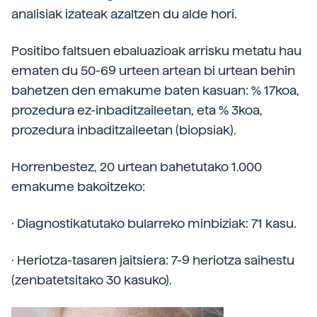
analisiak izateak azaltzen du alde hori.
Positibo faltsuen ebaluazioak arrisku metatu hau
ematen du 50-69 urteen artean bi urtean behin
bahetzen den emakume baten kasuan: % 17koa,
prozedura ez-inbaditzaileetan, eta % 3koa,
prozedura inbaditzaileetan (biopsiak).
Horrenbestez, 20 urtean bahetutako 1.000
emakume bakoitzeko:
· Diagnostikatutako bularreko minbiziak: 71 kasu.
· Heriotza-tasaren jaitsiera: 7-9 heriotza saihestu
(zenbatetsitako 30 kasuko).