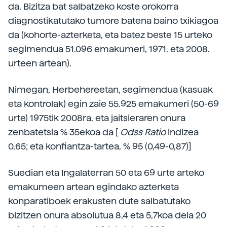
da. Bizitza bat salbatzeko koste orokorra
diagnostikatutako tumore batena baino txikiagoa
da (kohorte-azterketa, eta batez beste 15 urteko
segimendua 51.096 emakumeri, 1971. eta 2008.
urteen artean).
Nimegan, Herbehereetan, segimendua (kasuak
eta kontrolak) egin zaie 55.925 emakumeri (50-69
urte) 1975tik 2008ra, eta jaitsieraren onura
zenbatetsia % 35ekoa da [
Odss Ratio
indizea
0,65; eta konfiantza-tartea, % 95 (0,49-0,87)]
Suedian eta Ingalaterran 50 eta 69 urte arteko
emakumeen artean egindako azterketa
konparatiboek erakusten dute salbatutako
bizitzen onura absolutua 8,4 eta 5,7koa dela 20