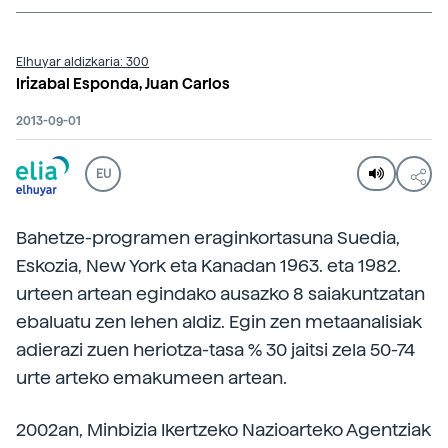
Elhuyar aldizkaria: 300
Irizabal Esponda, Juan Carlos
2013-09-01
EU
Bahetze-programen eraginkortasuna Suedia,
Eskozia, New York eta Kanadan 1963. eta 1982.
urteen artean egindako ausazko 8 saiakuntzatan
ebaluatu zen lehen aldiz. Egin zen metaanalisiak
adierazi zuen heriotza-tasa % 30 jaitsi zela 50-74
urte arteko emakumeen artean.
2002an, Minbizia Ikertzeko Nazioarteko Agentziak