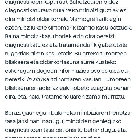
diagnostikoen kopurua). Bahetzearen bidez
diagnostikatutako bularreko minbizi guztiak ez
dira minbizi oldarkorrak. Mamografiarik egin
ezean, ez lukete sintomarik izango kasu batzuek.
Baina minbizi-kasu horiek ezin dira bereizi
diagnostikatu ez eta tratamendurik gabe utzita
hilgarriak diren kasuetatik. Bularreko tumoreen
bilakaera eta oldarkortasuna aurreikusteko
eskuragarri dagoen informazioa oso eskasa da,
bereziki
in situ
kartzinomaren kasuan. Tumoreen
bilakaeraren adierazleak hobeto ezagutu behar
dira, eta, hala, tratamenduaren zama murriztu.
Beraz, gaur egun bularreko minbiziaren heriotza-
tasa jaitsi nahi badugu, minbizien gehiegizko
diagnostikoen tasa bat onartu behar dugu, eta,