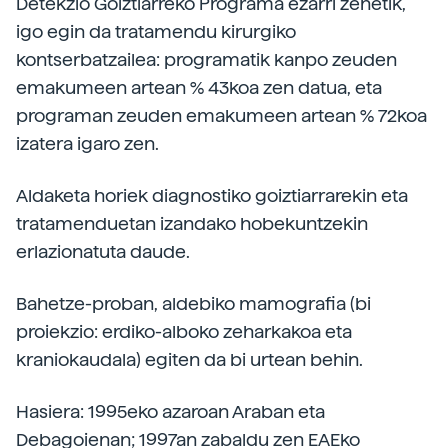
Detekzio Goiztiarreko Programa ezarri zenetik,
igo egin da tratamendu kirurgiko
kontserbatzailea: programatik kanpo zeuden
emakumeen artean % 43koa zen datua, eta
programan zeuden emakumeen artean % 72koa
izatera igaro zen.
Aldaketa horiek diagnostiko goiztiarrarekin eta
tratamenduetan izandako hobekuntzekin
erlazionatuta daude.
Bahetze-proban, aldebiko mamografia (bi
proiekzio: erdiko-alboko zeharkakoa eta
kraniokaudala) egiten da bi urtean behin.
Hasiera: 1995eko azaroan Araban eta
Debagoienan; 1997an zabaldu zen EAEko