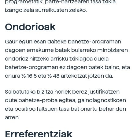
programetatik, parte-hartzearen tasa txikia
izango zela aurreikusten zelako.
Ondorioak
Gaur egun esan daiteke bahetze-programan
dagoen emakume batek bularreko minbiziaren
ondorioz hiltzeko arrisku txikiagoa duela
bahetze-programan ez dagoen batek baino, eta
onura % 16,5 eta % 48 artekotzat jotzen da.
Salbatutako bizitza horiek berez justifikatzen
dute bahetze-proba egitea, gaindiagnostikoen
eta positibo faltsuen tasa bat onartu behar den
arren.
Erreferentziak