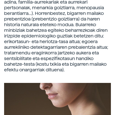
adina, familia-aurrekariak eta aurrekari
pertsonalak, menarkia goiztiarra, menopausia
berantiarra...). Horrenbestez, bigarren mailako
prebentzioa (prebentzio goiztiarra) da haren
historia naturala eteteko modua. Bularreko
minbiziak bahetzea egiteko beharrezkoak diren
irizpide epidemiologiko guztiak betetzen ditu:
erikortasun- eta heriotza-tasa altua; egoera
aurrekliniko detektagarriaren prebalentzia altua;
tratamendu eraginkorra jartzeko aukera eta
sentsibilitate eta espezifikotasun handiko
bahetze-testa (kostu txikia eta bigarren mailako
efektu onargarriak dituena).