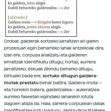
Orobat, galderak sortzeko jarraitzen ari garen
prozesuan egin beharreko lanak antzekoak dira.
Izan ere, corpusa analizatu eta galderen
emaitzak identifikatu ditugu; hortaz, aurrera
jarraitzeko, eskuak zikindu beharko ditugu,
birtualki bada ere,
sortuko ditugun galdera-
motak prestatu
behar baitira. Galdera-mota --
eta horrekin batera, galdetzailea-- aukeratzea
aurreko faseetan egindako lanarekin lotuta
dagoen ataza da. Hala, sarrera-corpusean datak
identifikatzea lortu badugu, zentzuzkoa litzateke