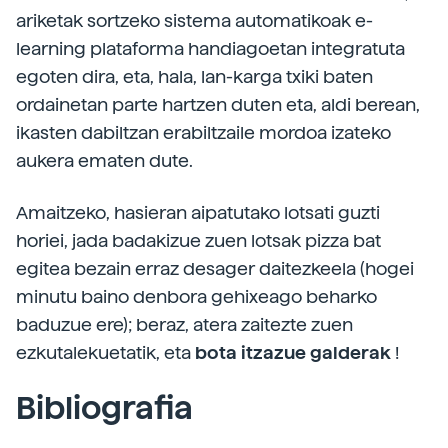
ariketak sortzeko sistema automatikoak e-
learning plataforma handiagoetan integratuta
egoten dira, eta, hala, lan-karga txiki baten
ordainetan parte hartzen duten eta, aldi berean,
ikasten dabiltzan erabiltzaile mordoa izateko
aukera ematen dute.
Amaitzeko, hasieran aipatutako lotsati guzti
horiei, jada badakizue zuen lotsak pizza bat
egitea bezain erraz desager daitezkeela (hogei
minutu baino denbora gehixeago beharko
baduzue ere); beraz, atera zaitezte zuen
ezkutalekuetatik, eta
bota itzazue galderak
!
Bibliografia