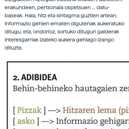
erakundeen, pertsonaia ospetsuen ... datu-
baseak. Hala, hitz eta sintagma guztien artean,
informazio gehien ematen digutenak aukeratuko
ditugu, eta, ondorioz, sortuko ditugun galderak
interesgarriak izateko aukera gehiago izango
dituzte.