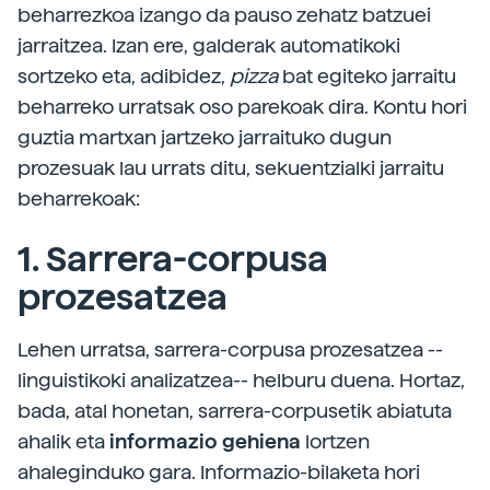
beharrezkoa izango da pauso zehatz batzuei
jarraitzea. Izan ere, galderak automatikoki
sortzeko eta, adibidez,
pizza
bat egiteko jarraitu
beharreko urratsak oso parekoak dira. Kontu hori
guztia martxan jartzeko jarraituko dugun
prozesuak lau urrats ditu, sekuentzialki jarraitu
beharrekoak:
1. Sarrera-corpusa
prozesatzea
Lehen urratsa, sarrera-corpusa prozesatzea --
linguistikoki analizatzea-- helburu duena. Hortaz,
bada, atal honetan, sarrera-corpusetik abiatuta
ahalik eta
informazio gehiena
lortzen
ahaleginduko gara. Informazio-bilaketa hori