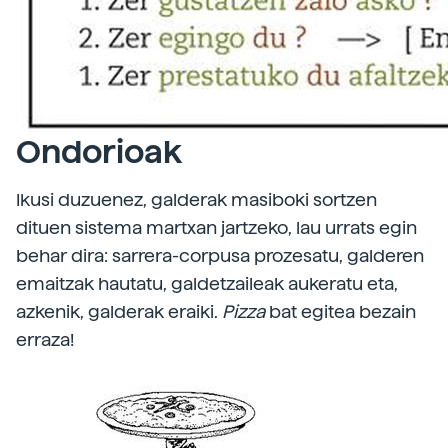
Ondorioak
Ikusi duzuenez, galderak masiboki sortzen
dituen sistema martxan jartzeko, lau urrats egin
behar dira: sarrera-corpusa prozesatu, galderen
emaitzak hautatu, galdetzaileak aukeratu eta,
azkenik, galderak eraiki.
Pizza
bat egitea bezain
erraza!