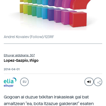
Andrei Kovalev (Follow)/123RF
Elhuyar aldizkaria: 307
Lopez-Gazpio, Iñigo
2014-04-01
EU
Gogoan al duzue txikitan irakasleak gai bat
amaitzean "ea, bota itzazue galderak!" esaten