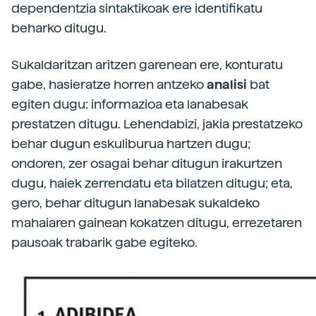
dependentzia sintaktikoak ere identifikatu
beharko ditugu.
Sukaldaritzan aritzen garenean ere, konturatu
gabe, hasieratze horren antzeko
analisi
bat
egiten dugu: informazioa eta lanabesak
prestatzen ditugu. Lehendabizi, jakia prestatzeko
behar dugun eskuliburua hartzen dugu;
ondoren, zer osagai behar ditugun irakurtzen
dugu, haiek zerrendatu eta bilatzen ditugu; eta,
gero, behar ditugun lanabesak sukaldeko
mahaiaren gainean kokatzen ditugu, errezetaren
pausoak trabarik gabe egiteko.