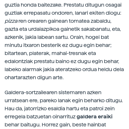
guztia honda baitezake. Prestatu ditugun osagai
guztiak errepasatu ondoren, lanari ekiten diogu:
pizza
ren orearen gainean tomatea zabaldu,
gazta eta urdaiazpikoa gainetik sakabanatu, eta,
azkenik, jakia labean sartu. Orain, hogei bat
minutu itxaron besterik ez dugu egin behar;
bitartean, platerak, mahai-tresnak eta
edalontziak prestatu baino ez dugu egin behar,
labeko alarmak jakia ateratzeko ordua heldu dela
ohartarazten digun arte.
Galdera-sortzailearen sistemaren azken
urratsean ere, pareko lanak egin beharko ditugu.
Hau da, jatorrizko esaldia hartu eta patroi zein
erregela batzuetan oinarrituz
galdera eraiki
behar baitugu. Horrez gain, beste hainbat