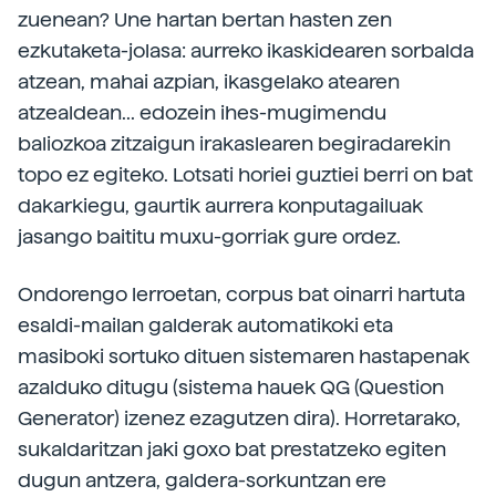
zuenean? Une hartan bertan hasten zen
ezkutaketa-jolasa: aurreko ikaskidearen sorbalda
atzean, mahai azpian, ikasgelako atearen
atzealdean... edozein ihes-mugimendu
baliozkoa zitzaigun irakaslearen begiradarekin
topo ez egiteko. Lotsati horiei guztiei berri on bat
dakarkiegu, gaurtik aurrera konputagailuak
jasango baititu muxu-gorriak gure ordez.
Ondorengo lerroetan, corpus bat oinarri hartuta
esaldi-mailan galderak automatikoki eta
masiboki sortuko dituen sistemaren hastapenak
azalduko ditugu (sistema hauek QG (Question
Generator) izenez ezagutzen dira). Horretarako,
sukaldaritzan jaki goxo bat prestatzeko egiten
dugun antzera, galdera-sorkuntzan ere