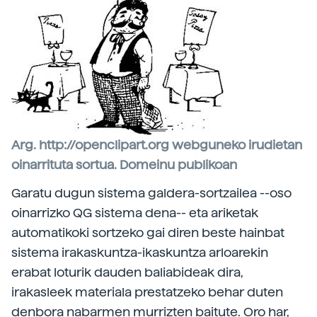
Arg. http://openclipart.org webguneko irudietan
oinarrituta sortua. Domeinu publikoan
Garatu dugun sistema galdera-sortzailea --oso
oinarrizko QG sistema dena-- eta ariketak
automatikoki sortzeko gai diren beste hainbat
sistema irakaskuntza-ikaskuntza arloarekin
erabat loturik dauden baliabideak dira,
irakasleek materiala prestatzeko behar duten
denbora nabarmen murrizten baitute. Oro har,