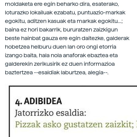
moldaketa ere egin beharko dira, esaterako,
loturazko lokailuak ezabatu, puntuazio-markak
egokitu, aditzen kasuak eta markak egokitu...;
baina ez hori bakarrik, bururatzen zaizkigun
beste hainbat gauza ere egin daitezke, galderak
hobetzea helburu duen lan oro ongi etorria
izango baita, hala nola anaforak ebaztea eta
galderekin zerikusirik ez duen informazioa
baztertzea --esaldiak laburtzea, alegia--.