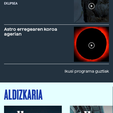
EKLIPSEA
Astro erregearen koroa
agerian
Ikusi programa guztiak
ALDIZKARIA