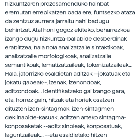
hizkuntzaren prozesamenduko hainbat
eremutan errepikatzen bada ere, funtsezko ataza
da zentzuz aurrera jarraitu nahi badugu
behintzat. Atal honi gogoz ekiteko, beharrezkoa
izango dugu hizkuntza-baliabide desberdinak
erabiltzea, hala nola analizatzaile sintaktikoak,
analizatzaile morfologikoak, analizatzaile
semantikoak, lematizatzaileak, tokenizatzaileak...
Hala, jatorrizko esaldietan aditzak --jokatuak eta
jokatu gabeak--, izenak, izenondoak,
aditzondoak... identifikatzeko gai izango gara,
eta, horrez gain, hitzak eta horiek osatzen
dituzten izen-sintagmak, izen-sintagmen
deklinabide-kasuak, aditzen arteko sintagma-
konposaketak --aditz sinpleak, konposatuak,
laguntzaileak... --eta esaldietako hitzen