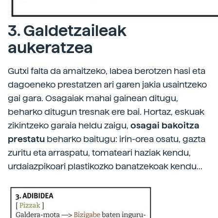
3. Galdetzaileak
aukeratzea
Gutxi falta da amaitzeko, labea berotzen hasi eta
dagoeneko prestatzen ari garen jakia usaintzeko
gai gara. Osagaiak mahai gainean ditugu,
beharko ditugun tresnak ere bai. Hortaz, eskuak
zikintzeko garaia heldu zaigu,
osagai bakoitza
prestatu
beharko baitugu: irin-orea osatu, gazta
zuritu eta arraspatu, tomateari haziak kendu,
urdaiazpikoari plastikozko banatzekoak kendu...