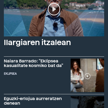
Ilargiaren itzalean
Naiara Barrado: "Eklipsea
kasualitate kosmiko bat da"
EKLIPSEA
Eguzki-erlojua aurreratzen
denean