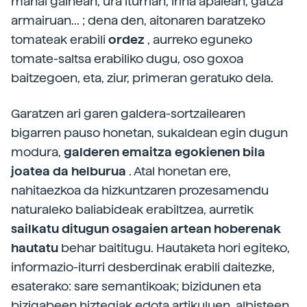
mahai gainean, ura iturrian, irina apalean, gatza
armairuan... ; dena den, aitonaren baratzeko
tomateak erabili
ordez
, aurreko eguneko
tomate-saltsa erabiliko dugu, oso goxoa
baitzegoen, eta, ziur, primeran geratuko dela.
Garatzen ari garen galdera-sortzailearen
bigarren pauso honetan, sukaldean egin dugun
modura,
galderen emaitza egokienen bila
joatea da helburua
. Atal honetan ere,
nahitaezkoa da hizkuntzaren prozesamendu
naturaleko baliabideak erabiltzea, aurretik
sailkatu ditugun osagaien artean hoberenak
hautatu
behar baititugu. Hautaketa hori egiteko,
informazio-iturri desberdinak erabili daitezke,
esaterako: sare semantikoak; bizidunen eta
bizigabeen hiztegiak edota artikuluen, albisteen,