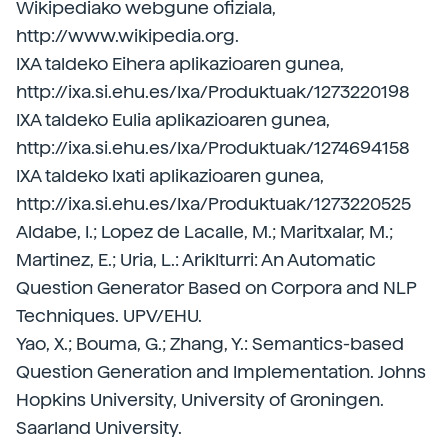
Wikipediako webgune ofiziala,
http://www.wikipedia.org.
IXA taldeko Eihera aplikazioaren gunea,
http://ixa.si.ehu.es/Ixa/Produktuak/1273220198
IXA taldeko Eulia aplikazioaren gunea,
http://ixa.si.ehu.es/Ixa/Produktuak/1274694158
IXA taldeko Ixati aplikazioaren gunea,
http://ixa.si.ehu.es/Ixa/Produktuak/1273220525
Aldabe, I.; Lopez de Lacalle, M.; Maritxalar, M.;
Martinez, E.; Uria, L.: ArikIturri: An Automatic
Question Generator Based on Corpora and NLP
Techniques. UPV/EHU.
Yao, X.; Bouma, G.; Zhang, Y.: Semantics-based
Question Generation and Implementation. Johns
Hopkins University, University of Groningen.
Saarland University.