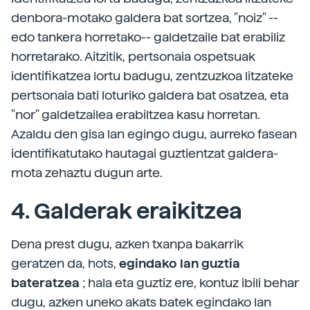
denbora-motako galdera bat sortzea, "noiz" --
edo tankera horretako-- galdetzaile bat erabiliz
horretarako. Aitzitik, pertsonaia ospetsuak
identifikatzea lortu badugu, zentzuzkoa litzateke
pertsonaia bati loturiko galdera bat osatzea, eta
"nor" galdetzailea erabiltzea kasu horretan.
Azaldu den gisa lan egingo dugu, aurreko fasean
identifikatutako hautagai guztientzat galdera-
mota zehaztu dugun arte.
4. Galderak eraikitzea
Dena prest dugu, azken txanpa bakarrik
geratzen da, hots,
egindako lan guztia
bateratzea
; hala eta guztiz ere, kontuz ibili behar
dugu, azken uneko akats batek egindako lan