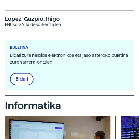
Lopez-Gazpio, Iñigo
EHUko IXA Taldeko ikertzailea
BULETINA
Bidali zure helbide elektronikoa eta jaso asteroko buletina
zure sarrera-ontzian
Bidali
Informatika