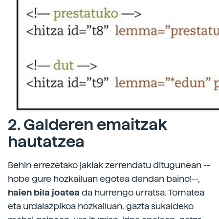
2. Galderen emaitzak
hautatzea
Behin errezetako jakiak zerrendatu ditugunean --
hobe gure hozkailuan egotea dendan baino!--,
haien bila joatea
da hurrengo urratsa. Tomatea
eta urdaiazpikoa hozkailuan, gazta sukaldeko