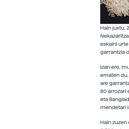
Hain juxtu,
Nekazaritza
eskaini urt
garrantzia 
Izan ere, m
ematen du, 
are garrant
80 arrozari
eta Banglad
mendetan la
Hain zuzen 