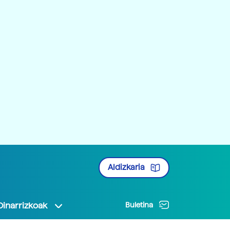
Aldizkaria
Oinarrizkoak
Buletina