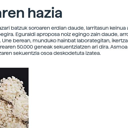
aren hazia
azari batzuk soroaren erdian daude, larritasun keinua
begira. Eguraldi aproposa noiz egingo zain daude, arr
o. Une berean, munduko hainbat laborategitan, ikertza
rearen 50.000 geneak sekuentziatzen ari dira. Asmoa
zaren sekuentzia osoa deskodetuta izatea.