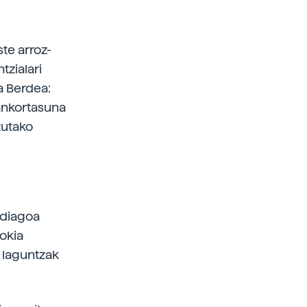
ste arroz-
tzialari
za Berdea:
ankortasuna
tutako
ndiagoa
okia
o laguntzak