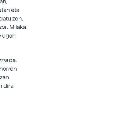
an,
etan eta
datu zen,
ica
. Milaka
 ugari
rima
da.
 horren
izan
n dira