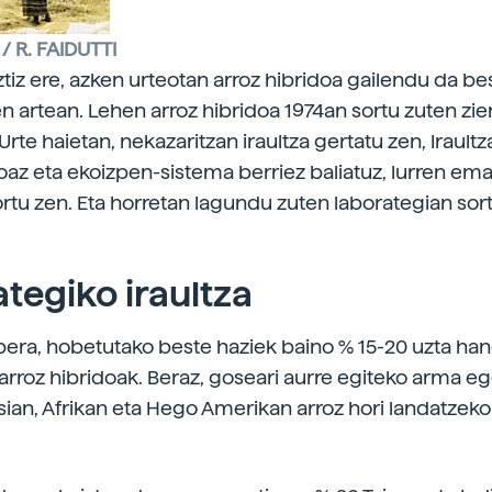
/ R. FAIDUTTI
tiz ere, azken urteotan arroz hibridoa gailendu da be
n artean. Lehen arroz hibridoa 1974an sortu zuten zien
 Urte haietan, nekazaritzan iraultza gertatu zen, Irault
az eta ekoizpen-sistema berriez baliatuz, lurren em
ortu zen. Eta horretan lagundu zuten laborategian sor
tegiko iraultza
era, hobetutako beste haziek baino % 15-20 uzta ha
rroz hibridoak. Beraz, goseari aurre egiteko arma eg
sian, Afrikan eta Hego Amerikan arroz hori landatzek