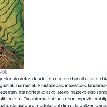
ANCE
gehienak uretan daude, eta espezie basati askoren biz
gaztiak, narrastiak, krustazeoak, intsektuak, landareak..
hezeetan, eta horietako asko jateko, hazteko edo sen
biltzen dira. Ekosistema batzuek ehun espezie erabilg
uzte, eta aseguru moduko bat dira uzta galtzen den