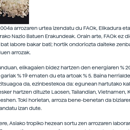
 2004a arrozaren urtea izendatu du FAOk, Elikadura et
rako Nazio Batuen Erakundeak. Orain arte, FAOk ez di
e bat labore bakar bati; hortik ondoriozta daiteke zen
duen arrozak.
unduan, elikagaien bidez hartzen den energiaren % 2
gariak % 19 ematen du eta artoak % 5. Baina herriald
zitsuagoa da, ezinbestekoa da: egunean hartutako kal
 esker hartzen dituzte Laosen, Tailandian, Vietnamen,
eshen. Toki horietan, arroza bene-benetan da biziaren
ndatu izan dute.
ere, Asiako tropiko hezean sortu zen arrozaren labora