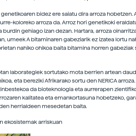
a genetikoaren bidez ere saiatu dira arroza hobetzen.
rre-koloreko arroza da. Arroz hori genetikoki eraldat
a burdin gehiago izan dezan. Hartara, arroza oinarritz
an, umeek A bitaminaren gabeziarik ez izatea lortu nah
orietan nahiko ohikoa baita bitamina horren gabeziak 
tan laborategiek sortutako mota berrien artean daud
ikoa, eta bereziki Afrikarako sortu den NERICA arroza
inbestekoa da bioteknologia eta aurrerapen zientifik
arrozaren kalitatea eta emankortasuna hobetzeko, ga
den herrialdeen mesedetan baita.
n ekosistemak arriskuan