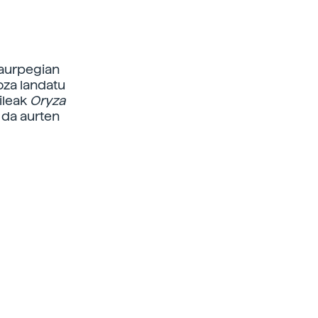
 aurpegian
oza landatu
ileak
Oryza
 da aurten