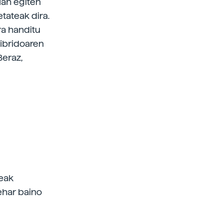
ian egiten
etateak dira.
ra handitu
hibridoaren
Beraz,
teak
ehar baino