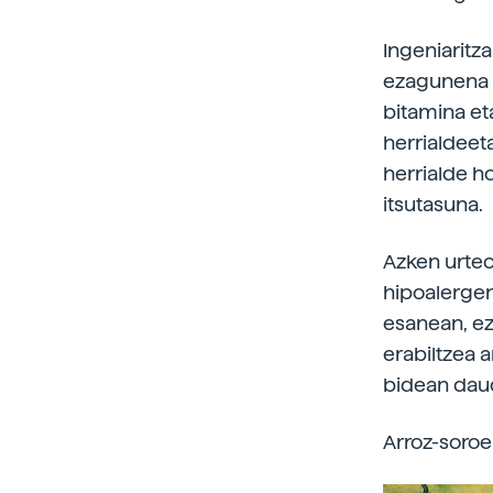
Ingeniaritz
ezagunena u
bitamina et
herrialdeet
herrialde h
itsutasuna.
Azken urteo
hipoalergen
esanean, ez
erabiltzea 
bidean dau
Arroz-soroe