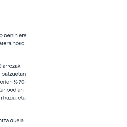
a
o behin ere
baterainoko
0 arrozak
e batzuetan
orien % 70-
 Kanbodian
 hazia, eta
ntza duela