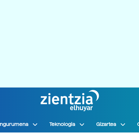
Ingurumena
Teknologia
Gizartea