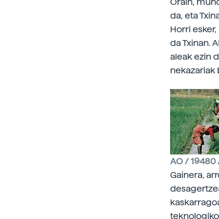
Orain, mund
da, eta Txin
Horri esker
da Txinan. 
aleak ezin d
nekazariak 
AO / 19480 
Gainera, arr
desagertzea
kaskarragoa
teknologikoa