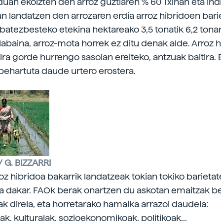
uan ekoizten den arroz guztiaren % 60 Txinan eta Ind
an landatzen den arrozaren erdia arroz hibridoen bari
, batezbesteko etekina hektareako 3,5 tonatik 6,2 tona
Alabaina, arroz-mota horrek ez ditu denak alde. Arroz 
ira gorde hurrengo sasoian ereiteko, antzuak baitira. 
behartuta daude urtero erostera.
/ G. BIZZARRI
oz hibridoa bakarrik landatzeak tokian tokiko barieta
 dakar. FAOk berak onartzen du askotan emaitzak b
k direla, eta horretarako hamaika arrazoi daudela:
k, kulturalak, sozioekonomikoak, politikoak...