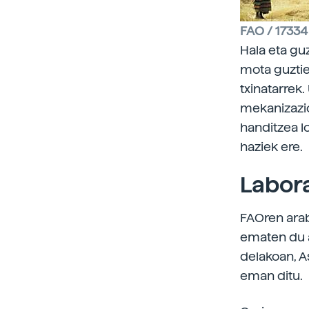
FAO / 17334 
Hala eta guz
mota guztie
txinatarrek.
mekanizazio
handitzea l
haziek ere.
Labora
FAOren arab
ematen du a
delakoan, A
eman ditu.