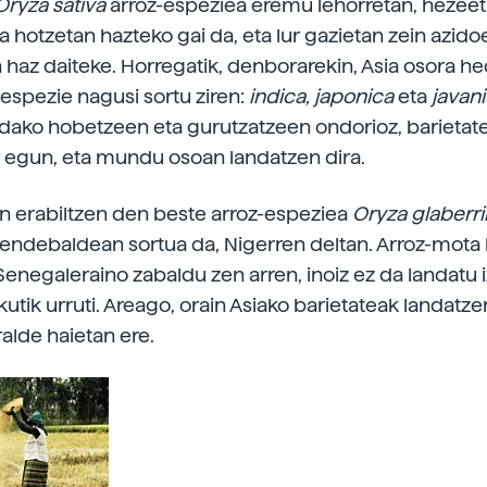
Oryza sativa
arroz-espeziea eremu lehorretan, hezeet
a hotzetan hazteko gai da, eta lur gazietan zein azido
n haz daiteke. Horregatik, denborarekin, Asia osora he
bespezie nagusi sortu ziren:
indica, japonica
eta
javan
dako hobetzeen eta gurutzatzeen ondorioz, barietate
egun, eta mundu osoan landatzen dira.
n erabiltzen den beste arroz-espeziea
Oryza glaber
endebaldean sortua da, Nigerren deltan. Arroz-mota
Senegaleraino zabaldu zen arren, inoiz ez da landatu 
ekutik urruti. Areago, orain Asiako barietateak landatze
ralde haietan ere.