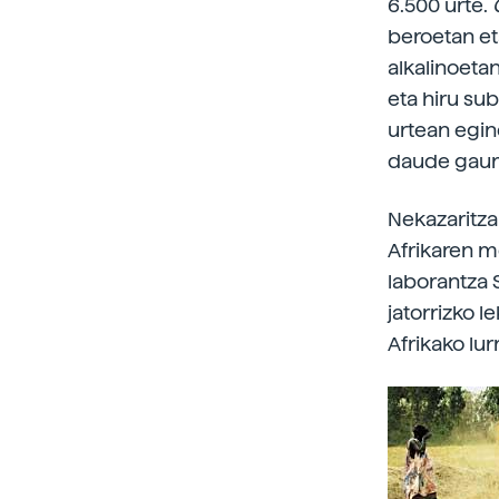
6.500 urte.
beroetan et
alkalinoeta
eta hiru su
urtean egin
daude gaur 
Nekazaritza
Afrikaren m
laborantza 
jatorrizko l
Afrikako lur