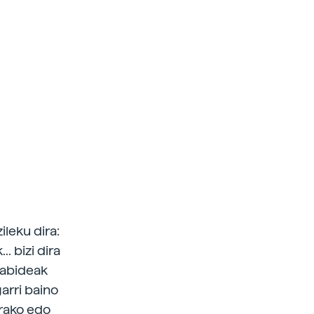
ileku dira:
. bizi dira
dabideak
arri baino
erako edo