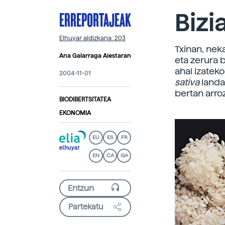
ERREPORTAJEAK
Bizi
Elhuyar aldizkaria: 203
Txinan, nek
Ana Galarraga Aiestaran
eta zerura 
ahal izatek
2004-11-01
sativa
landa
bertan arro
BIODIBERTSITATEA
EKONOMIA
EU
ES
FR
EN
CA
GA
Partekatu