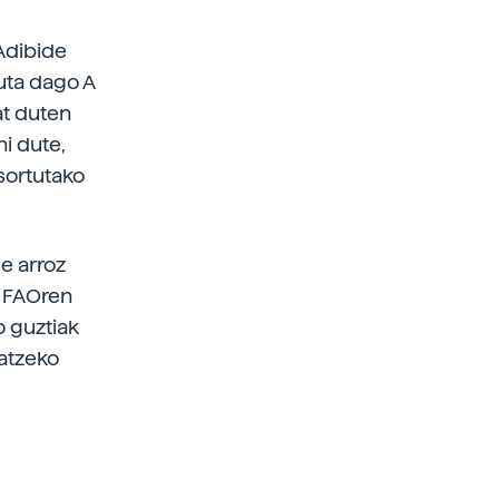
 Adibide
uta dago A
at duten
i dute,
sortutako
e arroz
. FAOren
o guztiak
ratzeko