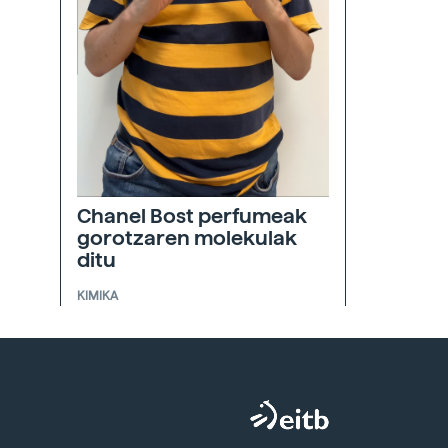
Chanel Bost perfumeak
gorotzaren molekulak
ditu
KIMIKA