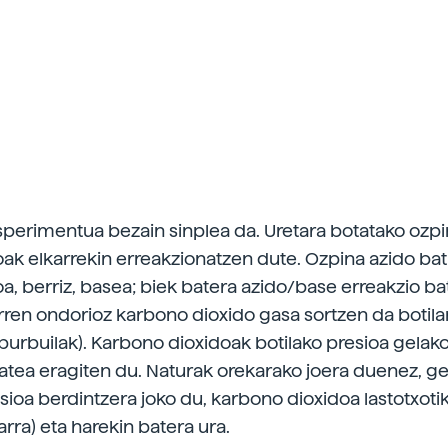
perimentua bezain sinplea da. Uretara botatako ozpi
ak elkarrekin erreakzionatzen dute. Ozpina azido bat
a, berriz, basea; biek batera azido/base erreakzio b
rren ondorioz karbono dioxido gasa sortzen da botila
 burbuilak). Karbono dioxidoak botilako presioa gelak
atea eragiten du. Naturak orekarako joera duenez, ge
esioa berdintzera joko du, karbono dioxidoa lastotxoti
arra) eta harekin batera ura.