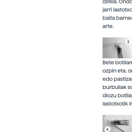
direla. Ondo
jarri lastot
baita barnea
arte.
Bete botila
ozpin eta, 
edo pastiza
burbuilak so
diozu botila
lastotxotik 