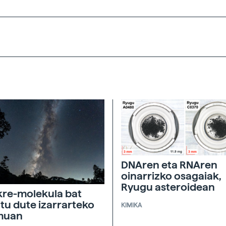
DNAren eta RNAren
oinarrizko osagaiak,
Ryugu asteroidean
re-molekula bat
tu dute izarrarteko
KIMIKA
muan