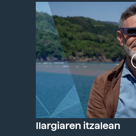
Ilargiaren itzalean