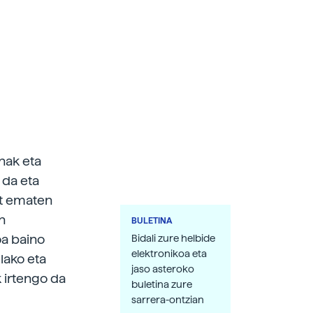
nak eta
 da eta
at ematen
n
BULETINA
oa baino
Bidali zure helbide
elektronikoa eta
lako eta
jaso asteroko
k irtengo da
buletina zure
sarrera-ontzian