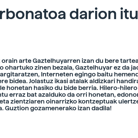
rbonatoa darion itu
 orain arte Gaztelhuyarren izan du bere tartea
 ohartuko zinen bezala, Gaztelhuyar ez da ja
argitaratzen, Interneten egingo baitu hemen
re bidea. Jolastuz ikasi atalak aldizkari handir
ale honetan hasiko du bide berria. Hilero-hilero
tu erraz bat azalduko da orri honetan, edono
ta zientziaren oinarrizko kontzeptuak ulertz
ia. Guztion gozamenerako izan dadila!