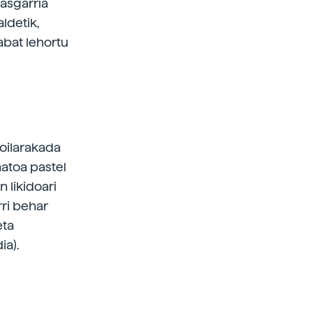
sasgarria
aldetik,
rabat lehortu
koilarakada
natoa pastel
 likidoari
rri behar
eta
ia).