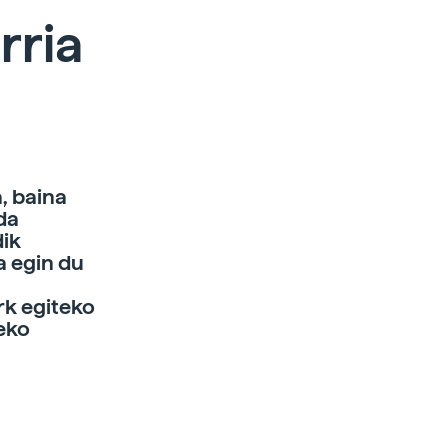
rria
, baina
da
dik
a egin du
rk egiteko
eko