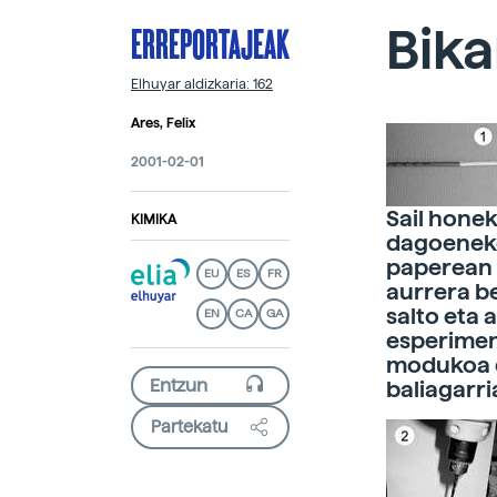
ERREPORTAJEAK
Bika
Elhuyar aldizkaria: 162
Ares, Felix
2001-02-01
Sail honek
KIMIKA
dagoeneko
paperean 
EU
ES
FR
aurrera be
salto eta 
EN
CA
GA
esperimen
modukoa e
baliagarr
Partekatu