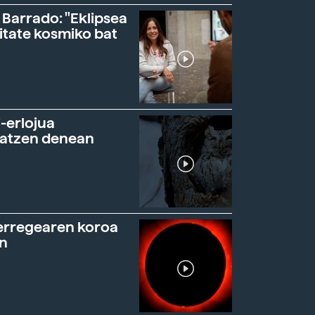
 Barrado: "Eklipsea
itate kosmiko bat
-erlojua
ratzen denean
erregearen koroa
n