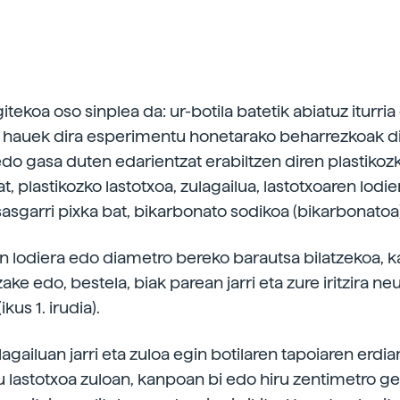
itekoa oso sinplea da: ur-botila batetik abiatuz iturria 
hauek dira esperimentu honetarako beharrezkoak di
edo gasa duten edarientzat erabiltzen diren plastikozk
t, plastikozko lastotxoa, zulagailua, lastotxoaren lodi
sasgarri pixka bat, bikarbonato sodikoa (bikarbonatoa
n lodiera edo diametro bereko barautsa bilatzekoa, k
ake edo, bestela, biak parean jarri eta zure iritzira ne
kus 1. irudia).
agailuan jarri eta zuloa egin botilaren tapoiaren erdian
rtu lastotxoa zuloan, kanpoan bi edo hiru zentimetro g