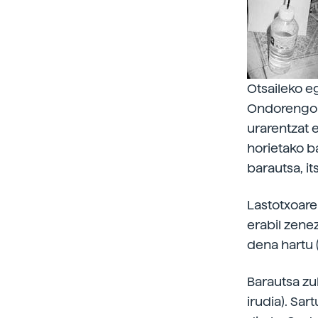
Otsaileko eg
Ondorengo 
urarentzat 
horietako ba
barautsa, it
Lastotxoare
erabil zenez
dena hartu (i
Barautsa zul
irudia). Sa