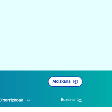
Aldizkaria
Oinarrizkoak
Buletina