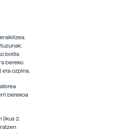
eraikitzea.
tuzunak:
o botila
era bereko
) eta ozpina.
alibrea
urri berekoa
 (ikus 2.
eratzen