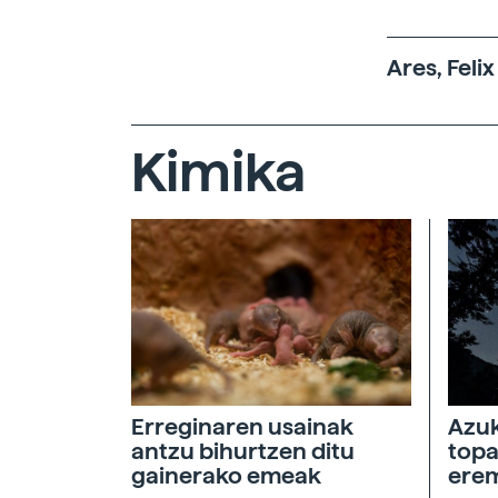
Ares, Felix
Kimika
Erreginaren usainak
Azuk
antzu bihurtzen ditu
topa
gainerako emeak
ere