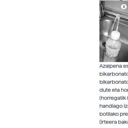
Azalpena es
bikarbonato
bikarbonato
dute eta ho
(horregatik
handiago iz
botilako pr
(irteera bak