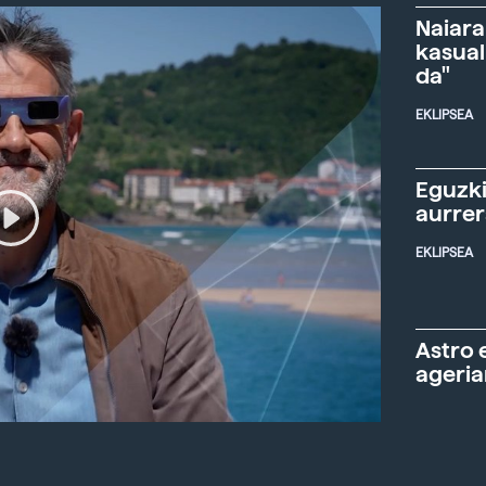
Naiara
kasual
da"
EKLIPSEA
Eguzki
aurre
EKLIPSEA
Astro 
ageria