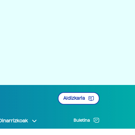
Aldizkaria
Oinarrizkoak
Buletina