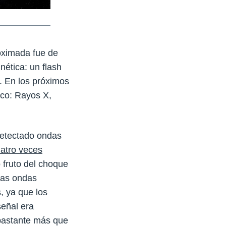
roximada fue de
ética: un flash
. En los próximos
ico: Rayos X,
detectado ondas
atro veces
 fruto del choque
 las ondas
, ya que los
señal era
 bastante más que