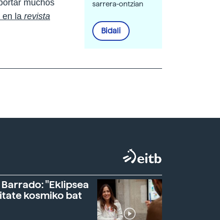
aportar muchos
sarrera-ontzian
o en la
revista
Bidali
 Barrado: "Eklipsea
itate kosmiko bat