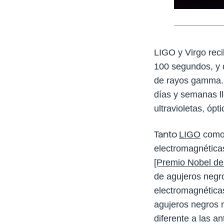
LIGO y Virgo reci
100 segundos, y 
de rayos gamma. 
días y semanas ll
ultravioletas, ópt
Tanto
LIGO
como 
electromagnéticas
[Premio Nobel de 
de agujeros negro
electromagnéticas
agujeros negros n
diferente a las a