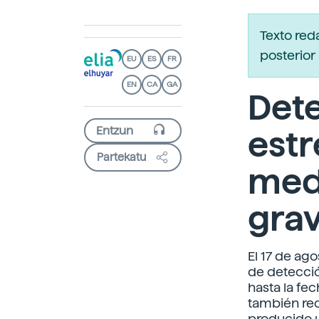
Texto red
posterior 
EU
ES
FR
EN
CA
GA
Dete
estr
Partekatu
med
grav
El 17 de ago
de detecció
hasta la fec
también rec
producido u