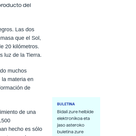
producto del
egros. Las dos
masa que el Sol,
e 20 kilómetros.
luz de la Tierra.
cido muchos
 la materia en
 formación de
BULETINA
cimiento de una
Bidali zure helbide
elektronikoa eta
 1500
jaso asteroko
han hecho es sólo
buletina zure