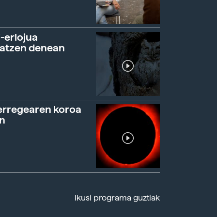
-erlojua
ratzen denean
erregearen koroa
n
Ikusi programa guztiak