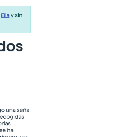
r
Elia
y sin
 dos
rgo una señal
 recogidas
orias
se ha
primera vez