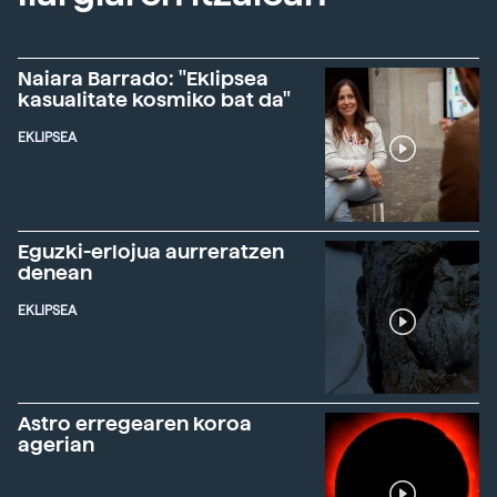
Naiara Barrado: "Eklipsea
kasualitate kosmiko bat da"
EKLIPSEA
Eguzki-erlojua aurreratzen
denean
EKLIPSEA
Astro erregearen koroa
agerian