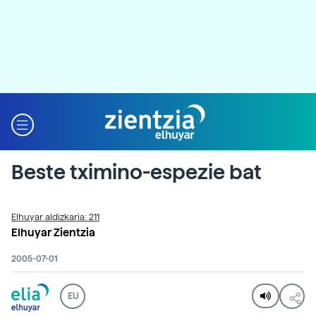
Beste tximino-espezie bat
Elhuyar aldizkaria: 211
Elhuyar Zientzia
2005-07-01
EU