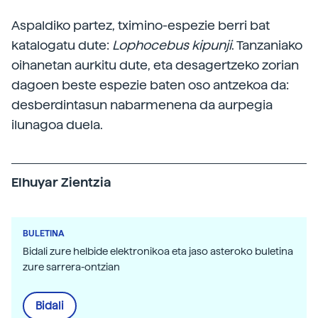
Aspaldiko partez, tximino-espezie berri bat
katalogatu dute:
Lophocebus kipunji
. Tanzaniako
oihanetan aurkitu dute, eta desagertzeko zorian
dagoen beste espezie baten oso antzekoa da:
desberdintasun nabarmenena da aurpegia
ilunagoa duela.
Elhuyar Zientzia
BULETINA
Bidali zure helbide elektronikoa eta jaso asteroko buletina
zure sarrera-ontzian
Bidali