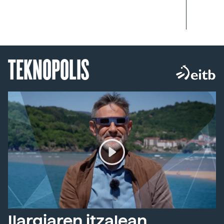
TEKNOPOLIS
Ilargiaren itzalean