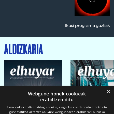
Ikusi programa guztiak
ALDIZKARIA
×
Webgune honek cookieak
erabiltzen ditu
Cookieak erabiltzen ditugu edukia, iragarkiak pertsonalizatzeko eta
gure trafikoa aztertzeko. Gure webgunearen erabilerari buruzko