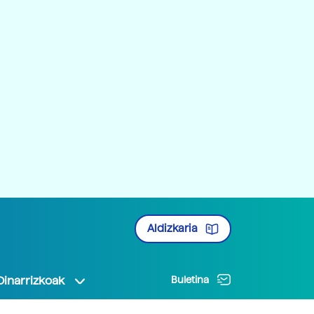
Aldizkaria
Oinarrizkoak
Buletina