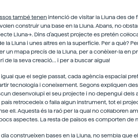
ussos també tenen
intenció de visitar la Lluna des de 
volen construir una base en la Lluna. Abans, no obsta
rojecte Lluna->. Dins d'aquest projecte es pretén col·loc
de la Lluna i unes altres en la superfície. Per a què? 
fer un mapa precís de la Lluna, per a conèixer-la en pr
ri de la seva creació… i per a buscar aigua!
igual que el segle passat, cada agència espacial pref
rtir tecnologia i coneixement. Segons expliquen des
cun desenvolupi el seu projecte i no depengui dels a
n país retrocedeix o falla algun instrument, tot el proje
e ell. Aquesta és la raó per la qual no col·laboren amb
pocs aspectes. La resta de països es comporten de m
un dia construeixen bases en la Lluna, no sembla que e