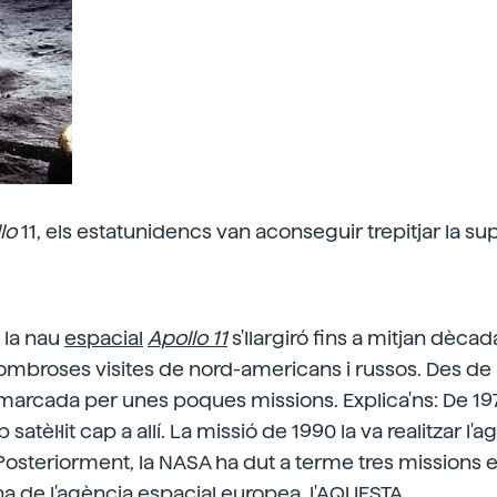
lo
11, els estatunidencs van aconseguir trepitjar la sup
 la nau
espacial
Apollo 11
s'Ilargiró fins a mitjan dècad
ombroses visites de nord-americans i russos. Des de ll
marcada per unes poques missions. Explica'ns: De 19
 satèl·lit cap a allí. La missió de 1990 la va realitzar l'
osteriorment, la NASA ha dut a terme tres missions e
a de l'agència espacial europea, l'AQUESTA.