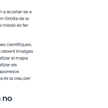
n a acostar-se a
 l'òrbita de la
l missió és fer
nes científiques,
an rebent imatges
alitzar el mapa
itzar els
 japonesos
a és la clau per
m no