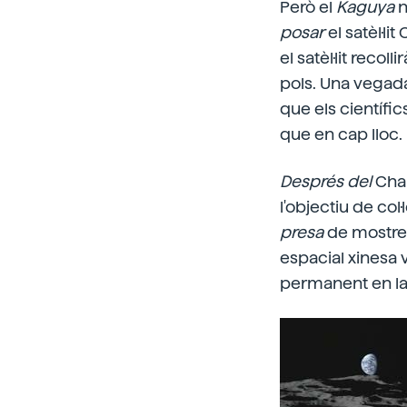
Però el
Kaguya
n
posar
el satèl·li
el satèl·lit recol
pols. Una vegada
que els científic
que en cap lloc.
Després del
Chan
l'objectiu de col
presa
de mostres
espacial xinesa 
permanent en la