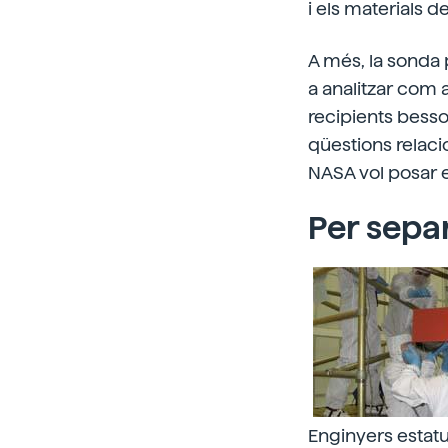
i els materials d
A més, la sonda p
a analitzar com a
recipients besso
qüestions relaci
NASA vol posar e
Per sepa
Enginyers estatu