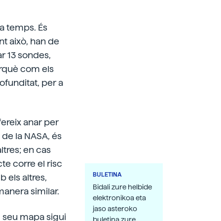
fa temps. És
nt això, han de
ar 13 sondes,
Perquè com els
ofunditat, per a
ereix anar per
 de la NASA, és
ltres; en cas
cte corre el risc
BULETINA
 els altres,
Bidali zure helbide
anera similar.
elektronikoa eta
jaso asteroko
l seu mapa sigui
buletina zure