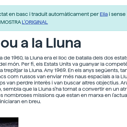
ctat en basc i traduït automàticament per
Elia
i sense 
r. MOSTRA
L’ORIGINAL
ou a la Lluna
 de 1960, la Lluna era el lloc de batalla dels dos esta
el món. Per fi, els Estats Units va guanyar la compet
a trepitjar la Lluna. Any 1969. En els anys següents, ta
cs com russos van enviar més naus espacials a la Ll
s van perdre interès i van buscar altres objectius. Ar
, sembla que la Lluna s'ha tornat a convertir en un atr
les nombroses missions que estan en marxa en l'actual
'iniciaran en breu.