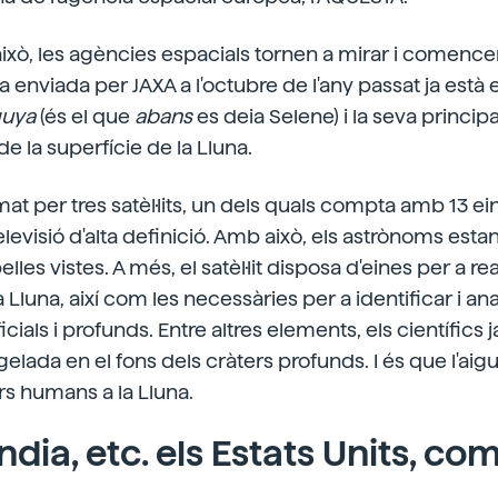
això, les agències espacials tornen a mirar i comence
a enviada per JAXA a l'octubre de l'any passat ja està en
uya
(és el que
abans
es deia Selene) i la seva principa
e la superfície de la Lluna.
at per tres satèl·lits, un dels quals compta amb 13 ei
televisió d'alta definició. Amb això, els astrònoms est
elles vistes. A més, el satèl·lit disposa d'eines per a re
 Lluna, així com les necessàries per a identificar i anal
ials i profunds. Entre altres elements, els científics
lada en el fons dels cràters profunds. I és que l'aigu
ers humans a la Lluna.
'Índia, etc. els Estats Units, co