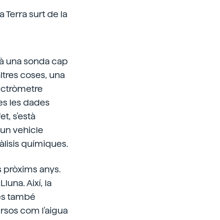
 Terra surt de la
rà una sonda cap
altres coses, una
pectròmetre
tes les dades
et, s'està
 un vehicle
nàlisis químiques.
ls pròxims anys.
una. Així, la
 és també
ursos com l'aigua