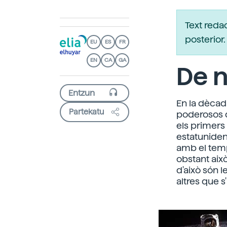
Text reda
posterio
EU
ES
FR
EN
CA
GA
De n
En la dècada
Partekatu
poderosos d
els primers 
estatuniden
amb el temp
obstant això
d'això són 
altres que s