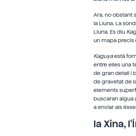
Ara, no obstant 
la Lluna. La sond
Lluna. Es diu
Kag
un mapa precís d
Kaguya
està form
entre elles una 
de gran detall i b
de gravetat de la
elements superfic
buscaran aigua ge
a enviar als éss
la Xina, l