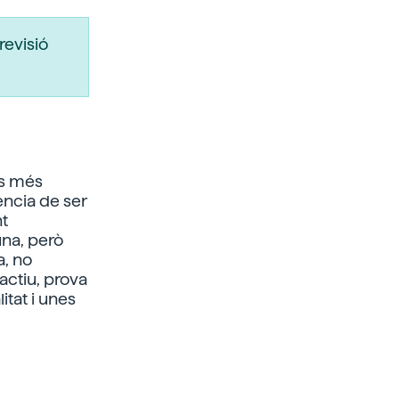
revisió
ts més
ència de ser
nt
una, però
a, no
actiu, prova
itat i unes