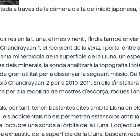
ada a través de la càmera d'alta definició japonesa, la
ir res en la Lluna, el mes vinent
,
l'Índia també envia
Chandrayaan-1, el recipient de la
lluna,
i porta, entre 
iar la mineralogia de la superfície de la Lluna, un es
és dels minerals, la sonda analitzarà la topografia i to
de gran utilitat per a dissenyar la següent missió. De f
ió Chandrayaan-2 per a 2010-2011. En ella s'instal·larà
na per a la recollida de mostres d'escorça, roques i a
als, per tant, tenen bastantes cites amb la Lluna en e
 els occidentals no els permetran estar solos amb la Ll
a l'octubre una sonda a l'òrbita de la Lluna. L'objectiu
 exhaustiu de la superfície de la Lluna, buscant rec