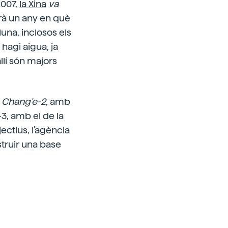
2007,
la Xina
va
rarà un any en què
Lluna, inclosos els
hagi aigua, ja
llí són majors
:
Chang'e-2,
amb
-3, amb el de la
ctius, l'agència
struir una base