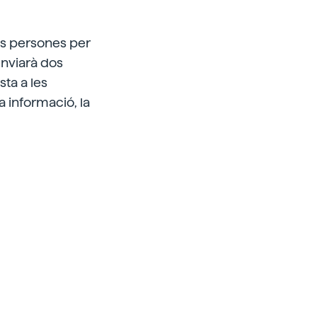
les persones per
 enviarà dos
ta a les
 informació, la