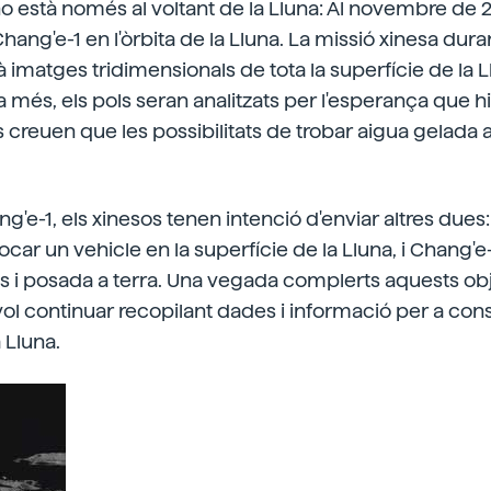
o està només al voltant de la Lluna: Al novembre de 
t Chang'e-1 en l'òrbita de la Lluna. La missió xinesa du
lirà imatges tridimensionals de tota la superfície de la 
 més, els pols seran analitzats per l'esperança que hi 
s creuen que les possibilitats de trobar aigua gelada a
g'e-1, els xinesos tenen intenció d'enviar altres dues
·locar un vehicle en la superfície de la Lluna, i Chang'e
 i posada a terra. Una vegada complerts aquests obje
vol continuar recopilant dades i informació per a con
 Lluna.