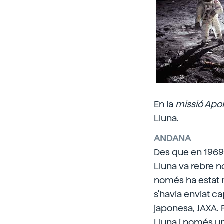
En la
missió Apol
Lluna.
ANDANA
Des que en 1969
Lluna va rebre n
només ha estat 
s'havia enviat cap
japonesa,
JAXA.
P
Lluna i només un