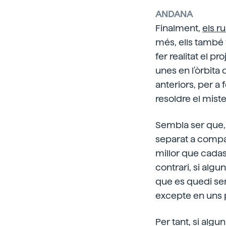
ANDANA
Finalment,
els r
més, ells també 
fer realitat el p
unes en l'òrbita 
anteriors, per a 
resoldre el miste
Sembla ser que, 
separat a compa
millor que cadas
contrari, si algu
que es quedi sens
excepte en uns 
Per tant, si alg