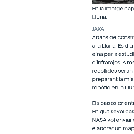
En la imatge capt
Lluna.
JAXA
Abans de constru
a la Lluna. Es diu
eina per a estud
d'infrarojos. A m
recollides seran 
preparant la miss
robòtic en la Llu
Els països orient
En qualsevol cas,
NASA
vol enviar 
elaborar un mapa