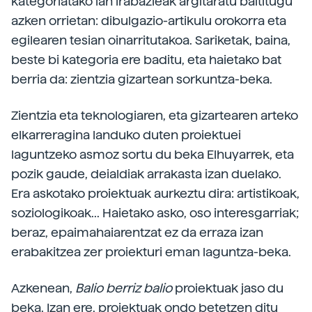
kategoriatako lan irabazleak argitaratu baititugu
azken orrietan: dibulgazio-artikulu orokorra eta
egilearen tesian oinarritutakoa. Sariketak, baina,
beste bi kategoria ere baditu, eta haietako bat
berria da: zientzia gizartean sorkuntza-beka.
Zientzia eta teknologiaren, eta gizartearen arteko
elkarreragina landuko duten proiektuei
laguntzeko asmoz sortu du beka Elhuyarrek, eta
pozik gaude, deialdiak arrakasta izan duelako.
Era askotako proiektuak aurkeztu dira: artistikoak,
soziologikoak... Haietako asko, oso interesgarriak;
beraz, epaimahaiarentzat ez da erraza izan
erabakitzea zer proiekturi eman laguntza-beka.
Azkenean,
Balio berriz balio
proiektuak jaso du
beka. Izan ere, proiektuak ondo betetzen ditu