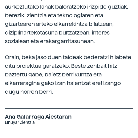
aurkeztutako lanak baloratzeko irizpide guztiak,
bereziki zientzia eta teknologiaren eta
gizartearen arteko elkarrekintza bilatzean,
diziplinartekotasuna bultzatzean, interes
sozialean eta erakargarritasunean.
Orain, beka jaso duen taldeak bederatzi hilabete
ditu proiektua garatzeko. Beste zenbait hitz
baztertu gabe, baietz berrikuntza eta
elkarreragina gako izan haientzat ere! Izango
dugu horren berri.
Ana Galarraga Aiestaran
Elhuyar Zientzia