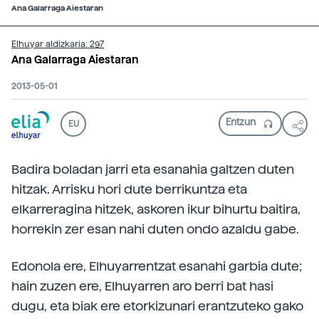
Ana Galarraga Aiestaran
Elhuyar aldizkaria: 297
Ana Galarraga Aiestaran
2013-05-01
EU
Badira boladan jarri eta esanahia galtzen duten
hitzak. Arrisku hori dute berrikuntza eta
elkarreragina hitzek, askoren ikur bihurtu baitira,
horrekin zer esan nahi duten ondo azaldu gabe.
Edonola ere, Elhuyarrentzat esanahi garbia dute;
hain zuzen ere, Elhuyarren aro berri bat hasi
dugu, eta biak ere etorkizunari erantzuteko gako