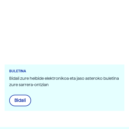
BULETINA
Bidali zure helbide elektronikoa eta jaso asteroko buletina
zure sarrera-ontzian
Bidali