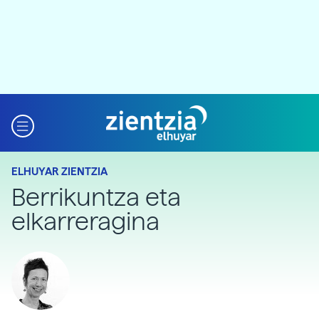
ELHUYAR ZIENTZIA
Berrikuntza eta
elkarreragina