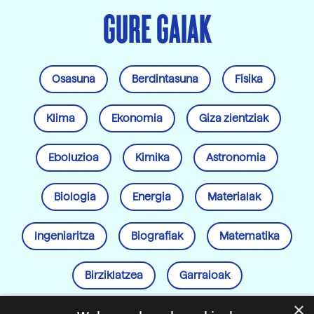
GURE GAIAK
Osasuna
Berdintasuna
Fisika
Klima
Ekonomia
Giza zientziak
Eboluzioa
Kimika
Astronomia
Biologia
Energia
Materialak
Ingeniaritza
Biografiak
Matematika
Birziklatzea
Garraioak
×