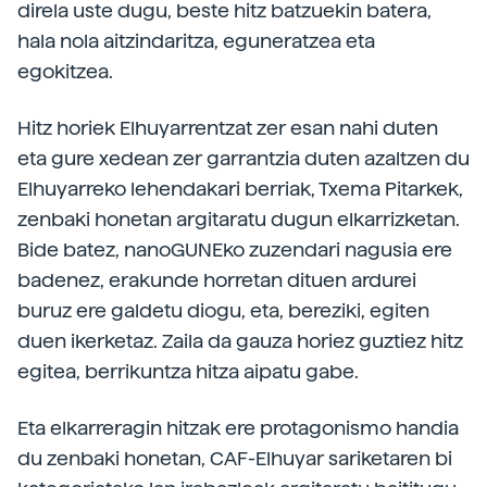
direla uste dugu, beste hitz batzuekin batera,
hala nola aitzindaritza, eguneratzea eta
egokitzea.
Hitz horiek Elhuyarrentzat zer esan nahi duten
eta gure xedean zer garrantzia duten azaltzen du
Elhuyarreko lehendakari berriak, Txema Pitarkek,
zenbaki honetan argitaratu dugun elkarrizketan.
Bide batez, nanoGUNEko zuzendari nagusia ere
badenez, erakunde horretan dituen ardurei
buruz ere galdetu diogu, eta, bereziki, egiten
duen ikerketaz. Zaila da gauza horiez guztiez hitz
egitea, berrikuntza hitza aipatu gabe.
Eta elkarreragin hitzak ere protagonismo handia
du zenbaki honetan, CAF-Elhuyar sariketaren bi