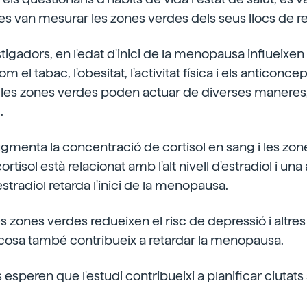
i es van mesurar les zones verdes dels seus llocs de r
igadors, en l'edat d'inici de la menopausa influeixen l
m el tabac, l'obesitat, l'activitat física i els anticoncep
les zones verdes poden actuar de diverses maneres, 
.
 augmenta la concentració de cortisol en sang i les zon
cortisol està relacionat amb l'alt nivell d'estradiol i una 
stradiol retarda l'inici de la menopausa.
es zones verdes redueixen el risc de depressió i altre
 cosa també contribueix a retardar la menopausa.
 esperen que l'estudi contribueixi a planificar ciutats