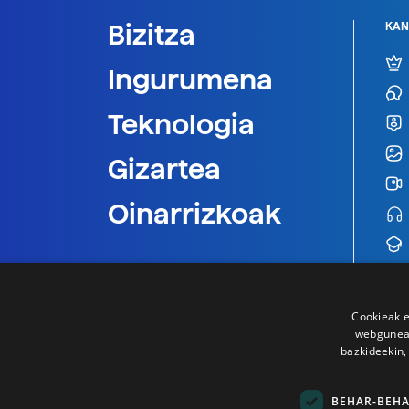
Bizitza
KAN
Ingurumena
Teknologia
Gizartea
Oinarrizkoak
Cookieak e
webgunear
bazkideekin,
BEHAR-BEH