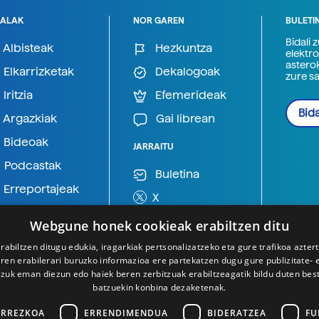
ALAK
NOR GAREN
BULETI
Bidali 
Albisteak
Hezkuntza
elektro
astero
Elkarrizketak
Dekalogoak
zure s
Iritzia
Efemerideak
Bida
Argazkiak
Gai librean
Bideoak
JARRAITU
Podcastak
Buletina
Erreportajeak
X
BlueSky
Webgune honek cookieak erabiltzen ditu
Mastodon
rabiltzen ditugu edukia, iragarkiak pertsonalizatzeko eta gure trafikoa azter
en erabilerari buruzko informazioa ere partekatzen dugu gure publizitate- et
Telegram
 zuk eman diezun edo haiek beren zerbitzuak erabiltzeagatik bildu duten bes
batzuekin konbina dezaketenak.
ARREZKOA
ERRENDIMENDUA
BIDERATZEA
FU