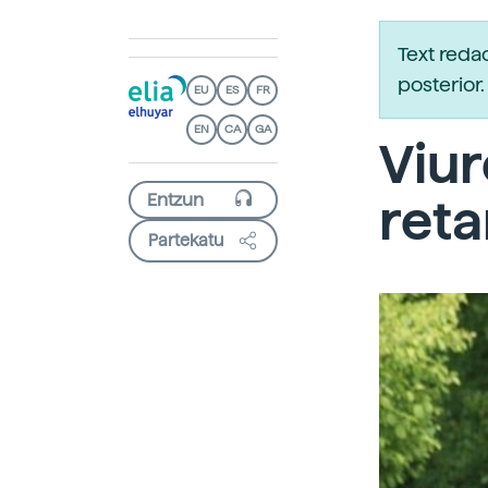
Text reda
posterio
EU
ES
FR
EN
CA
GA
Viur
ret
Partekatu