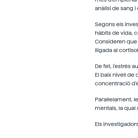
anàlisi de sang 
Segons els invest
hàbits de vida, co
Consideren que 
lligada al cortisol
De fet, l'estrès
El baix nivell de 
concentració d'e
Paral·lelament, l
mentals, la qual
Els investigadors