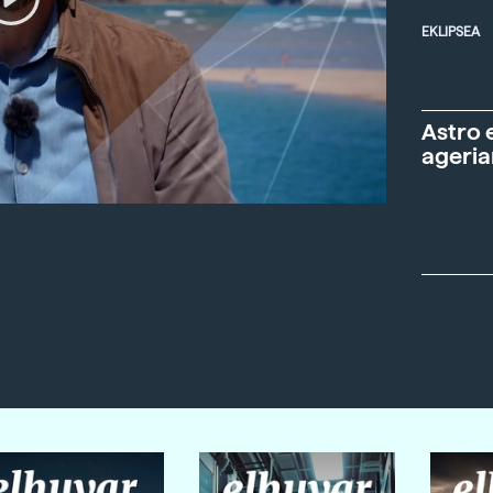
EKLIPSEA
Astro 
ageria