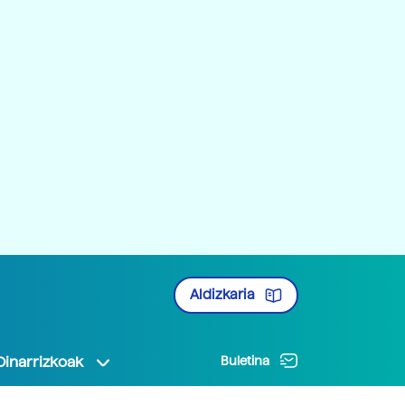
Aldizkaria
Oinarrizkoak
Buletina