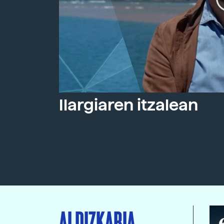
Ilargiaren itzalean
ALDIZKARIA