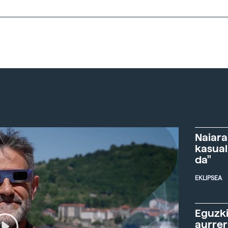
Naiara
kasual
da"
EKLIPSEA
Eguzki
aurre