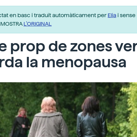
ctat en basc i traduït automàticament per
Elia
i sense 
r. MOSTRA
L’ORIGINAL
e prop de zones ve
arda la menopausa