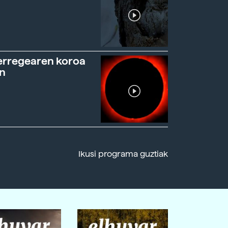
erregearen koroa
n
Ikusi programa guztiak