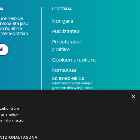
NA
LEGEZKOA
zure helbide
Nor gara
nikoa eta jaso
ko buletina
Publizitatea
arrera-ontzian
Pribatutasun
politika
li
Cookien erabilera
Kontaktua
CC BY-NC-ND 4.0
Lizentzia honetatik kanpo
geratzen dira webgunean
argitaratutako baliabide
×
grafikoak (argazki eta
ilustrazioak), baita Elhuyar ez
den bestelako erakunde eta
tzeko. Gure
norbanakoek idatzitakoak
a analisi-
ere. Kanpo-esteken bidez
te informazio
emandako edukiak esteka
horietan agertzen den
lizentziapean daude,
gehienetan copyright-a
NTZIONALTASUNA