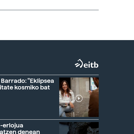
 Barrado: "Eklipsea
itate kosmiko bat
-erlojua
ratzen denean