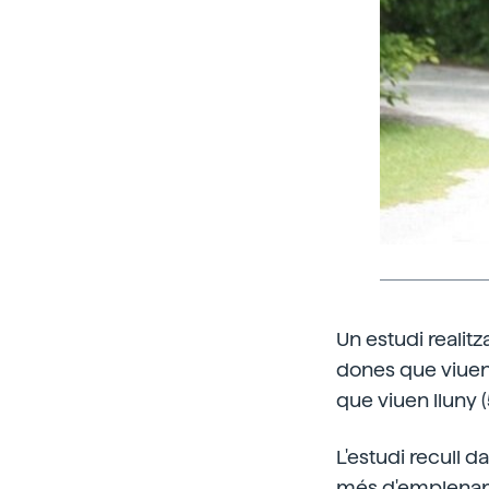
Un estudi realitz
dones que viuen
que viuen lluny (
L'estudi recull 
més d'emplenar el