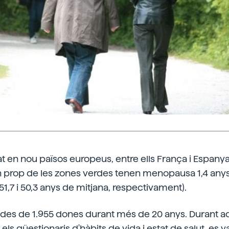
at en nou països europeus, entre ells França i Espanya
 prop de les zones verdes tenen menopausa 1,4 anys
51,7 i 50,3 anys de mitjana, respectivament).
dades de 1.955 dones durant més de 20 anys. Durant a
s qüestionaris d'hàbits de vida i estat de salut, es va