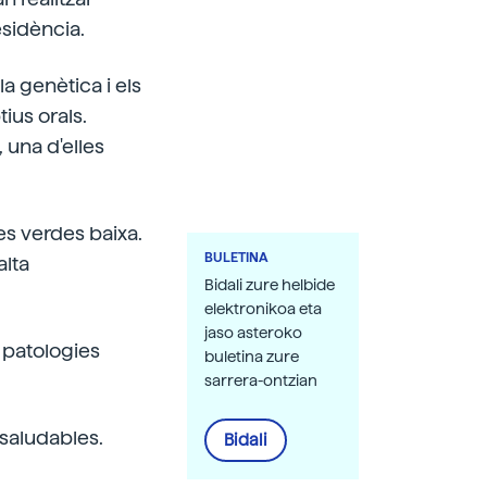
esidència.
a genètica i els
tius orals.
una d'elles
es verdes baixa.
BULETINA
alta
Bidali zure helbide
elektronikoa eta
jaso asteroko
s patologies
buletina zure
sarrera-ontzian
 saludables.
Bidali