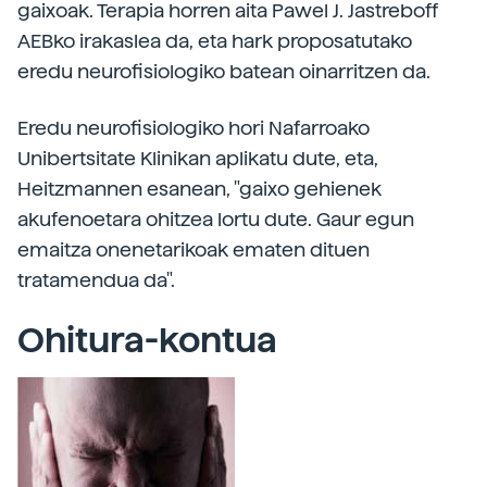
gaixoak. Terapia horren aita Pawel J. Jastreboff
AEBko irakaslea da, eta hark proposatutako
eredu neurofisiologiko batean oinarritzen da.
Eredu neurofisiologiko hori Nafarroako
Unibertsitate Klinikan aplikatu dute, eta,
Heitzmannen esanean, "gaixo gehienek
akufenoetara ohitzea lortu dute. Gaur egun
emaitza onenetarikoak ematen dituen
tratamendua da".
Ohitura-kontua