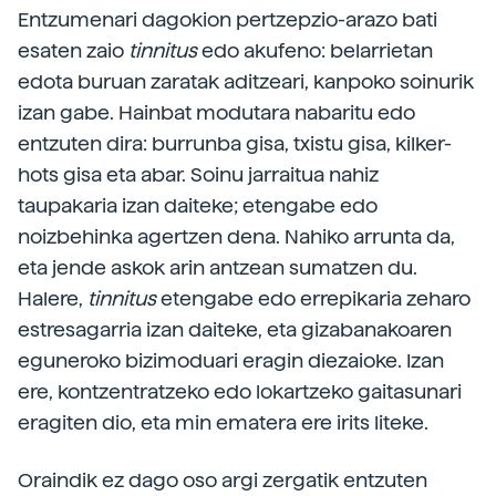
Entzumenari dagokion pertzepzio-arazo bati
esaten zaio
tinnitus
edo akufeno: belarrietan
edota buruan zaratak aditzeari, kanpoko soinurik
izan gabe. Hainbat modutara nabaritu edo
entzuten dira: burrunba gisa, txistu gisa, kilker-
hots gisa eta abar. Soinu jarraitua nahiz
taupakaria izan daiteke; etengabe edo
noizbehinka agertzen dena. Nahiko arrunta da,
eta jende askok arin antzean sumatzen du.
Halere,
tinnitus
etengabe edo errepikaria zeharo
estresagarria izan daiteke, eta gizabanakoaren
eguneroko bizimoduari eragin diezaioke. Izan
ere, kontzentratzeko edo lokartzeko gaitasunari
eragiten dio, eta min ematera ere irits liteke.
Oraindik ez dago oso argi zergatik entzuten