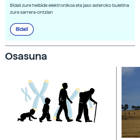
Bidali zure helbide elektronikoa eta jaso asteroko buletina
zure sarrera-ontzian
Bidali
Osasuna