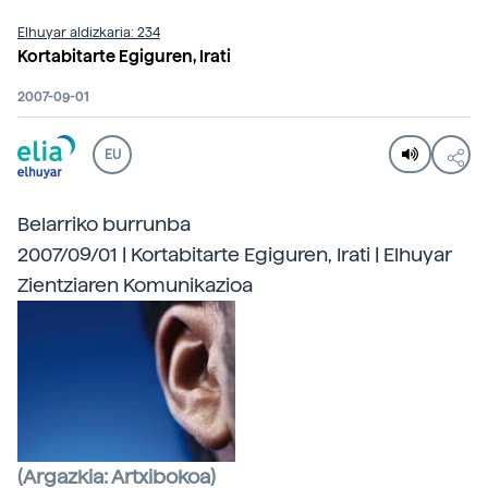
Elhuyar aldizkaria: 234
Kortabitarte Egiguren, Irati
2007-09-01
EU
Belarriko burrunba
2007/09/01 | Kortabitarte Egiguren, Irati | Elhuyar
Zientziaren Komunikazioa
(Argazkia: Artxibokoa)