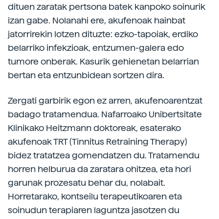
dituen zaratak pertsona batek kanpoko soinurik
izan gabe. Nolanahi ere, akufenoak hainbat
jatorrirekin lotzen dituzte: ezko-tapoiak, erdiko
belarriko infekzioak, entzumen-galera edo
tumore onberak. Kasurik gehienetan belarrian
bertan eta entzunbidean sortzen dira.
Zergati garbirik egon ez arren, akufenoarentzat
badago tratamendua. Nafarroako Unibertsitate
Klinikako Heitzmann doktoreak, esaterako
akufenoak TRT (Tinnitus Retraining Therapy)
bidez tratatzea gomendatzen du. Tratamendu
horren helburua da zaratara ohitzea, eta hori
garunak prozesatu behar du, nolabait.
Horretarako, kontseilu terapeutikoaren eta
soinudun terapiaren laguntza jasotzen du