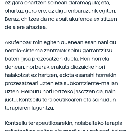
ez gara ohartzen soinean daramagula; eta,
ohartuz gero ere, ez digu enbarazurik egiten.
Beraz, ohitzea da nolabait akufenoa existitzen
dela ere ahaztea.
Akufenoak min egiten duenean esan nahi du
nerbio-sistema zentralak soinu garrantzitsu
baten gisa prozesatzen duela. Hori horrela
denean, norberak erakuts diezaioke hori
halakotzat ez hartzen, edota esanahi horrekin
prozesatzeari uzten eta subkontziente-mailan
uzten. Helburu hori lortzeko jasotzen da, hain
justu, kontseilu terapeutikoaren eta soinudun
terapiaren laguntza.
Kontseilu terapeutikoarekin, nolabaiteko terapia