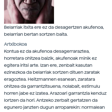
Belarriak itxita ere ez da desagertzen akufenoa,
belarrian bertan sortzen baita.
Artxibokoa
Kontua ez da akufenoa desagerraraztea,
horretara ohitzea baizik, akufenoak minik ez
egitera iritsi arte. Izan ere, zenbait kasutan
ezinezkoa da belarriak sortzen dituen zaratak
eragoztea. Heitzmannen esanean, zaratara
ohitzea da garrantzitsuena, nolabait, estimulu
horren jabe ez izatea. Arazoari garrantzia kenduz
lortzen da hori. Antzeko zerbait gertatzen da
egunero janzten dugun arroparekin: normalean