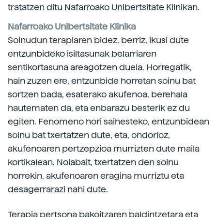
tratatzen ditu Nafarroako Unibertsitate Klinikan.
Nafarroako Unibertsitate Klinika
Soinudun terapiaren bidez, berriz, ikusi dute
entzunbideko isiltasunak belarriaren
sentikortasuna areagotzen duela. Horregatik,
hain zuzen ere, entzunbide horretan soinu bat
sortzen bada, esaterako akufenoa, berehala
hautematen da, eta enbarazu besterik ez du
egiten. Fenomeno hori saihesteko, entzunbidean
soinu bat txertatzen dute, eta, ondorioz,
akufenoaren pertzepzioa murrizten dute maila
kortikalean. Nolabait, txertatzen den soinu
horrekin, akufenoaren eragina murriztu eta
desagerrarazi nahi dute.
Terapia pertsona bakoitzaren baldintzetara eta