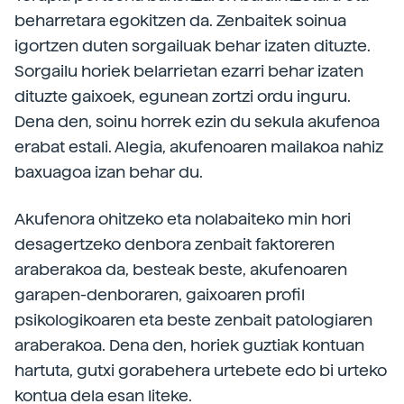
beharretara egokitzen da. Zenbaitek soinua
igortzen duten sorgailuak behar izaten dituzte.
Sorgailu horiek belarrietan ezarri behar izaten
dituzte gaixoek, egunean zortzi ordu inguru.
Dena den, soinu horrek ezin du sekula akufenoa
erabat estali. Alegia, akufenoaren mailakoa nahiz
baxuagoa izan behar du.
Akufenora ohitzeko eta nolabaiteko min hori
desagertzeko denbora zenbait faktoreren
araberakoa da, besteak beste, akufenoaren
garapen-denboraren, gaixoaren profil
psikologikoaren eta beste zenbait patologiaren
araberakoa. Dena den, horiek guztiak kontuan
hartuta, gutxi gorabehera urtebete edo bi urteko
kontua dela esan liteke.