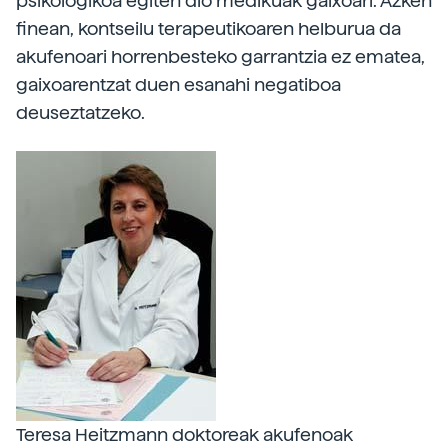
psikologikoa egiten dio medikuak gaixoari. Azken
finean, kontseilu terapeutikoaren helburua da
akufenoari horrenbesteko garrantzia ez ematea,
gaixoarentzat duen esanahi negatiboa
deuseztatzeko.
Teresa Heitzmann doktoreak akufenoak