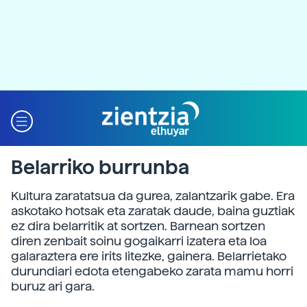
Belarriko burrunba
Kultura zaratatsua da gurea, zalantzarik gabe. Era
askotako hotsak eta zaratak daude, baina guztiak
ez dira belarritik at sortzen. Barnean sortzen
diren zenbait soinu gogaikarri izatera eta loa
galaraztera ere irits litezke, gainera. Belarrietako
durundiari edota etengabeko zarata mamu horri
buruz ari gara.