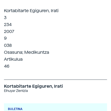
Kortabitarte Egiguren, Irati
3
234
2007
9
038
Osasuna; Medikuntza
Artikulua
46
Kortabitarte Egiguren, Irati
Elhuyar Zientzia
BULETINA