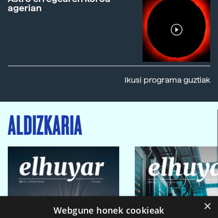
agerian
Ikusi programa guztiak
ALDIZKARIA
×
Webgune honek cookieak