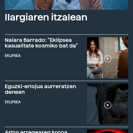
Ilargiaren itzalean
Naiara Barrado: "Eklipsea
kasualitate kosmiko bat da"
EKLIPSEA
Eguzki-erlojua aurreratzen
denean
EKLIPSEA
Astro erregearen koroa