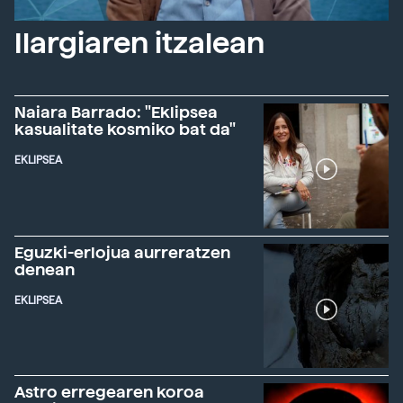
Ilargiaren itzalean
Naiara Barrado: "Eklipsea
kasualitate kosmiko bat da"
EKLIPSEA
Eguzki-erlojua aurreratzen
denean
EKLIPSEA
Astro erregearen koroa