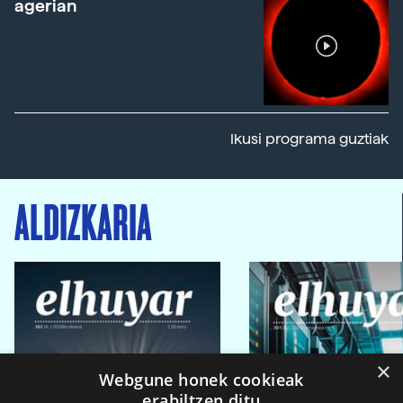
agerian
Ikusi programa guztiak
ALDIZKARIA
×
Webgune honek cookieak
erabiltzen ditu