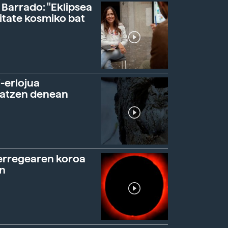
 Barrado: "Eklipsea
itate kosmiko bat
-erlojua
ratzen denean
erregearen koroa
n