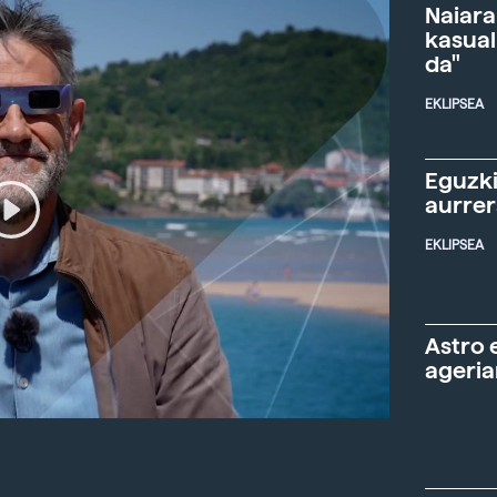
Naiara
kasual
da"
EKLIPSEA
Eguzki
aurre
EKLIPSEA
Astro 
ageria