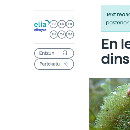
Text reda
posterio
EU
ES
FR
EN
CA
GA
En l
dins
Partekatu