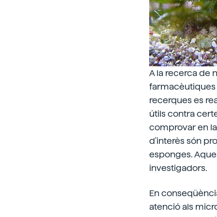
A la recerca de
farmacèutiques p
recerques es re
útils contra cert
comprovar en la 
d'interès són p
esponges. Aques
investigadors.
En conseqüència, 
atenció als micro