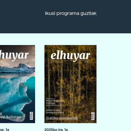
Ikusi programa guztiak
e. 1a
2025ko ira. 1a