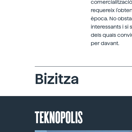
comercialitzaci
requereix l'obte
època. No obsta
interessants i si
dels quals conv
per davant.
Bizitza
TEKNOPOLIS