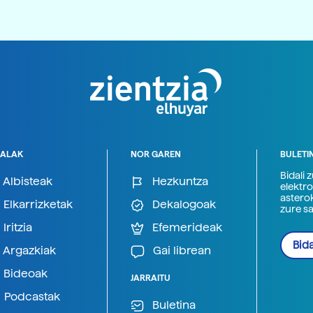
ALAK
NOR GAREN
BULETI
Bidali 
Albisteak
Hezkuntza
elektro
astero
Elkarrizketak
Dekalogoak
zure s
Iritzia
Efemerideak
Bida
Argazkiak
Gai librean
Bideoak
JARRAITU
Podcastak
Buletina