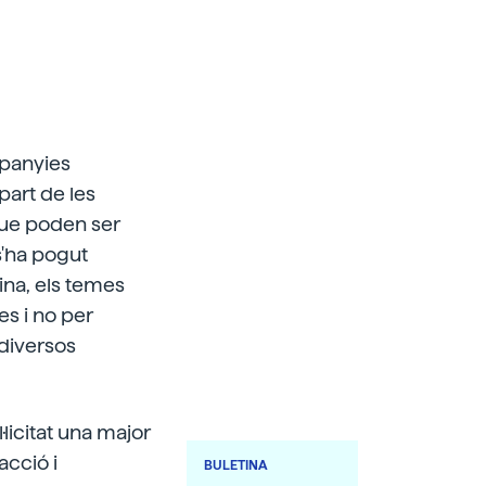
mpanyies
part de les
que poden ser
 s'ha pogut
ina, els temes
s i no per
diversos
·licitat una major
acció i
BULETINA