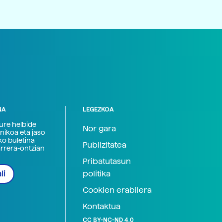
NA
LEGEZKOA
zure helbide
Nor gara
nikoa eta jaso
ko buletina
Publizitatea
arrera-ontzian
Pribatutasun
politika
li
Cookien erabilera
Kontaktua
CC BY-NC-ND 4.0