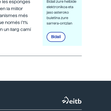
e les esponges
Bidali zure helbide
elektronikoa eta
n la millor
jaso asteroko
rganismes més
buletina zure
que només l'1%
sarrera-ontzian
n un llarg camí
Bidali