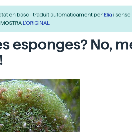
ctat en basc i traduït automàticament per
Elia
i sense 
r. MOSTRA
L’ORIGINAL
es esponges? No, m
!