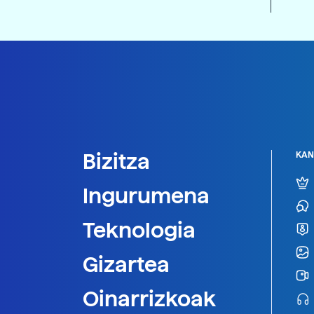
Bizitza
KAN
Ingurumena
Teknologia
Gizartea
Oinarrizkoak