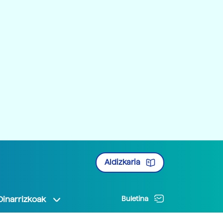
Aldizkaria
Oinarrizkoak
Buletina