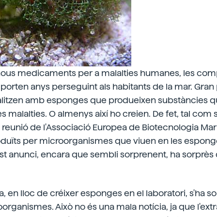
 nous medicaments per a malalties humanes, les co
orten anys perseguint als habitants de la mar. Gran 
alitzen amb esponges que produeixen substàncies 
es malalties. O almenys així ho creien. De fet, tal com
reunió de l'Associació Europea de Biotecnologia Mar
roduïts per microorganismes que viuen en les esponge
t anunci, encara que sembli sorprenent, ha sorprès 
en lloc de créixer esponges en el laboratori, s'ha sol
organismes. Això no és una mala notícia, ja que l'extr