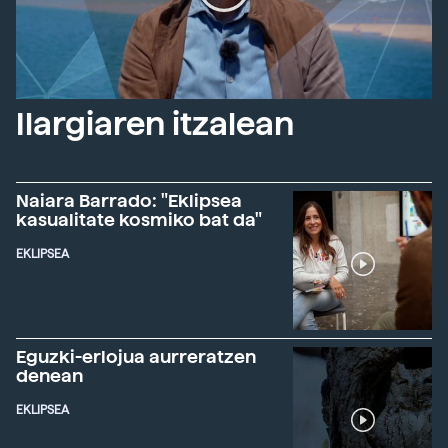
Ilargiaren itzalean
Naiara Barrado: "Eklipsea
kasualitate kosmiko bat da"
EKLIPSEA
Eguzki-erlojua aurreratzen
denean
EKLIPSEA