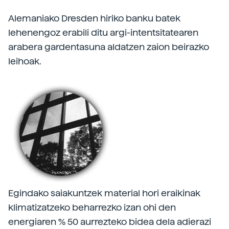
Alemaniako Dresden hiriko banku batek
lehenengoz erabili ditu argi-intentsitatearen
arabera gardentasuna aldatzen zaion beirazko
leihoak.
Egindako saiakuntzek material hori eraikinak
klimatizatzeko beharrezko izan ohi den
energiaren % 50 aurrezteko bidea dela adierazi