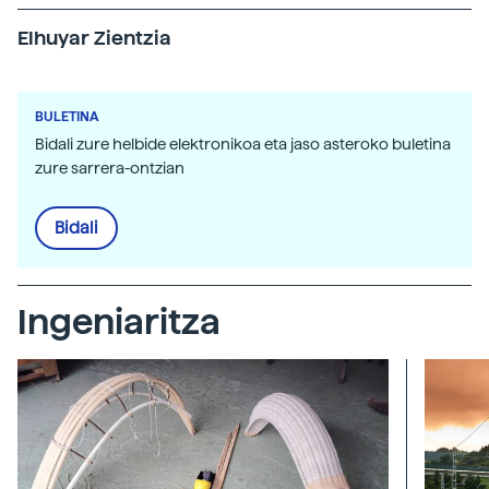
Elhuyar Zientzia
BULETINA
Bidali zure helbide elektronikoa eta jaso asteroko buletina
zure sarrera-ontzian
Bidali
Ingeniaritza