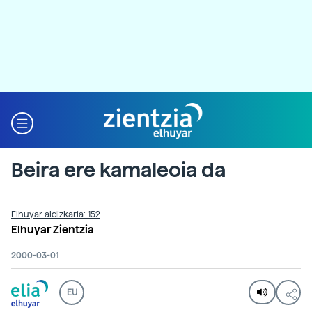
Beira ere kamaleoia da
Elhuyar aldizkaria: 152
Elhuyar Zientzia
2000-03-01
EU