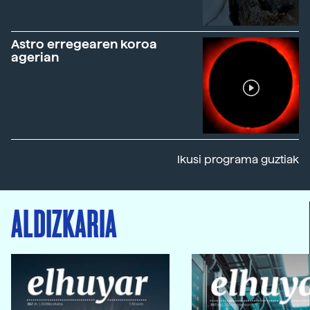
Astro erregearen koroa
agerian
Ikusi programa guztiak
ALDIZKARIA