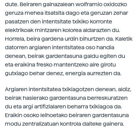
dute. Beiraren gainazalean wolframio oxidozko
geruza mehea itsatsita dago eta geruzan zehar
pasatzen den intentsitate txikiko korronte
elektrikoak mintzaren kolorea aldarazten du.
Horrela, beira gardena urdin bihurtzen da. Kaletik
datorren argiaren intentsitatea oso handia
denean, beirak gardentasuna galdu egiten du
eta eraikina fresko mantentzeko aire girotu
gutxiago behar denez, energia aurrezten da.
Argiaren intentsitatea txikiagotzen denean, aldiz,
beirak hasierako gardentasuna berreskuratzen
du eta argi artifizialaren beharra txikiagoa da.
Eraikin osoko leihoetako beiraren gardentasuna
modu zentralizatuan kontrola daiteke gainera.