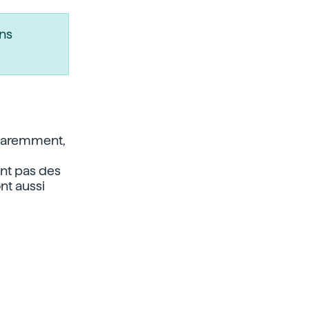
ns
Apparemment,
ont pas des
nt aussi