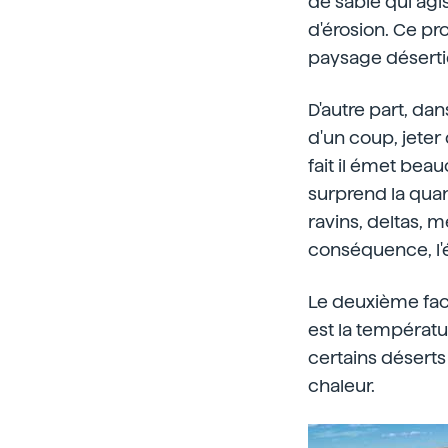
de sable qui agi
d'érosion. Ce pr
paysage déserti
D'autre part, da
d'un coup, jeter
fait il émet bea
surprend la quant
ravins, deltas, 
conséquence, l'é
Le deuxième fact
est la températur
certains déserts 
chaleur.