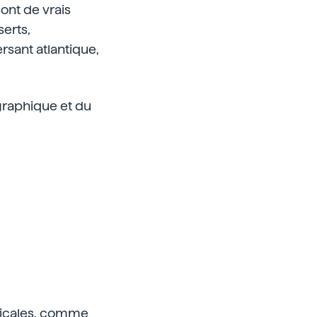
ont de vrais
erts,
sant atlantique,
ographique et du
opicales, comme