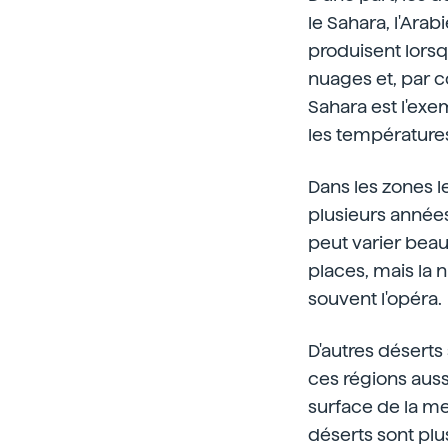
le Sahara, l'Arab
produisent lorsqu
nuages et, par co
Sahara est l'exem
les températures
Dans les zones l
plusieurs années
peut varier bea
places, mais la 
souvent l'opéra.
D'autres déserts
ces régions auss
surface de la mer
déserts sont plu