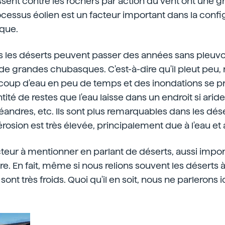
ssent contre les rochers par action du vent ont une 
ocessus éolien est un facteur important dans la confi
que.
ns les déserts peuvent passer des années sans pleuvoir
 de grandes chubasques. C'est-à-dire qu'il pleut peu, 
ucoup d'eau en peu de temps et des inondations se pro
ité de restes que l'eau laisse dans un endroit si arid
méandres, etc. Ils sont plus remarquables dans les dése
rosion est très élevée, principalement due à l'eau et 
eur à mentionner en parlant de déserts, aussi import
e. En fait, même si nous relions souvent les déserts à
sont très froids. Quoi qu'il en soit, nous ne parlerons i