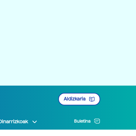
Aldizkaria
Oinarrizkoak
Buletina