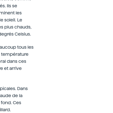
s. Ils se
iminent les
 soleil. Le
les plus chauds,
degrés Celsius.
eaucoup tous les
la température
ral dans ces
e et arrive
opicales. Dans
haude de la
e fond. Ces
llard.