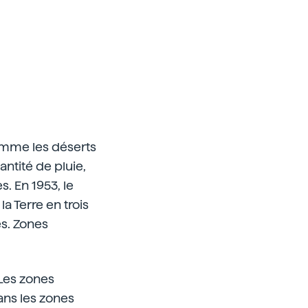
comme les déserts
ntité de pluie,
. En 1953, le
a Terre en trois
es. Zones
 Les zones
ans les zones