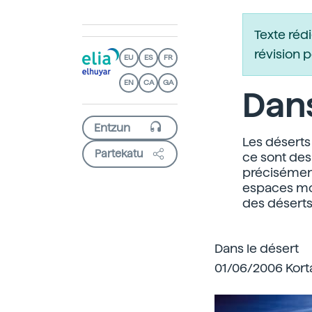
Texte réd
révision 
EU
ES
FR
EN
CA
GA
Dans
Les déserts
Partekatu
ce sont des
précisément
espaces mor
des déserts
Dans le désert
01/06/2006 Korta