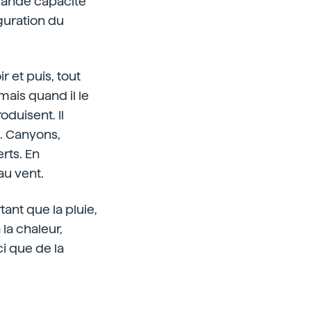
grande capacité
guration du
 et puis, tout
mais quand il le
duisent. Il
e. Canyons,
rts. En
au vent.
ant que la pluie,
 la chaleur,
ci que de la