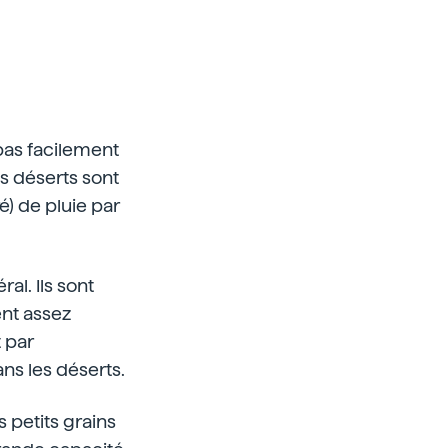
 pas facilement
s déserts sont
é) de pluie par
al. Ils sont
ent assez
t par
ns les déserts.
s petits grains