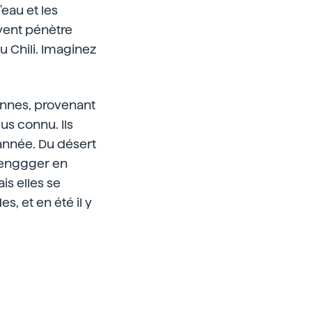
eau et les
 vent pénètre
u Chili. Imaginez
yennes, provenant
us connu. Ils
'année. Du désert
Tenggger en
is elles se
s, et en été il y