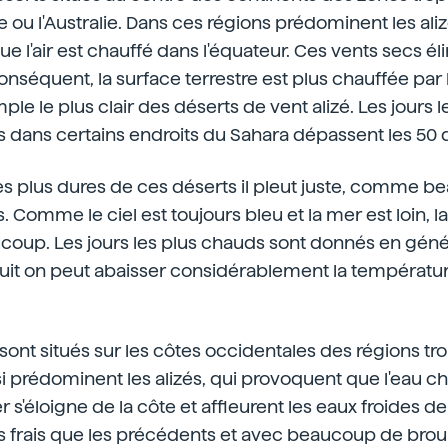
ie ou l'Australie. Dans ces régions prédominent les alizé
e l'air est chauffé dans l'équateur. Ces vents secs él
nséquent, la surface terrestre est plus chauffée par le
ple le plus clair des déserts de vent alizé. Les jours 
 dans certains endroits du Sahara dépassent les 50 
es plus dures de ces déserts il pleut juste, comme b
. Comme le ciel est toujours bleu et la mer est loin, 
ucoup. Les jours les plus chauds sont donnés en géné
nuit on peut abaisser considérablement la températur
 sont situés sur les côtes occidentales des régions tr
i prédominent les alizés, qui provoquent que l'eau c
 s'éloigne de la côte et affleurent les eaux froides d
s frais que les précédents et avec beaucoup de broui