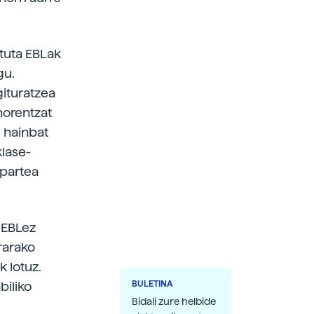
atuta EBLak
gu.
gituratzea
norentzat
, hainbat
klase-
-partea
 EBLez
rarako
 lotuz.
BULETINA
biliko
Bidali zure helbide