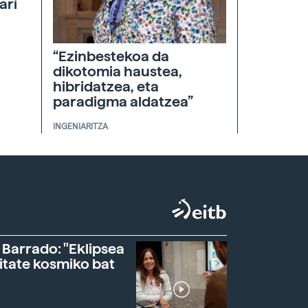
ari
“Ezinbestekoa da
dikotomia haustea,
hibridatzea, eta
paradigma aldatzea”
INGENIARITZA
 Barrado: "Eklipsea
itate kosmiko bat