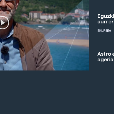
Eguzki
aurre
EKLIPSEA
Astro 
ageria