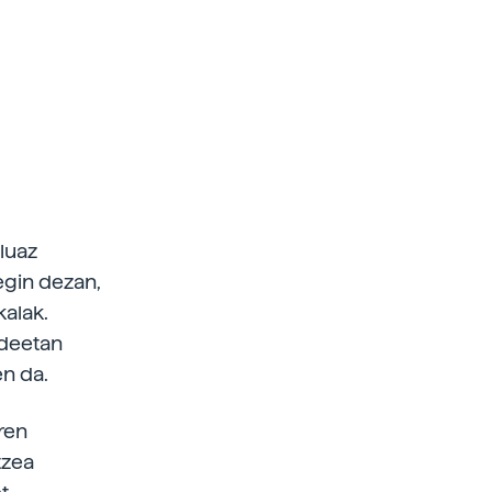
iluaz
egin dezan,
kalak.
ideetan
en da.
ren
tzea