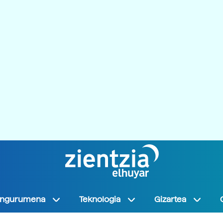
Ingurumena
Teknologia
Gizartea