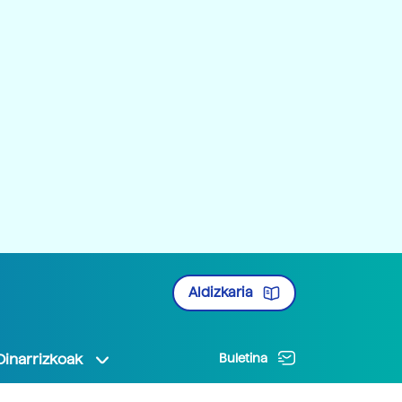
Aldizkaria
Oinarrizkoak
Buletina