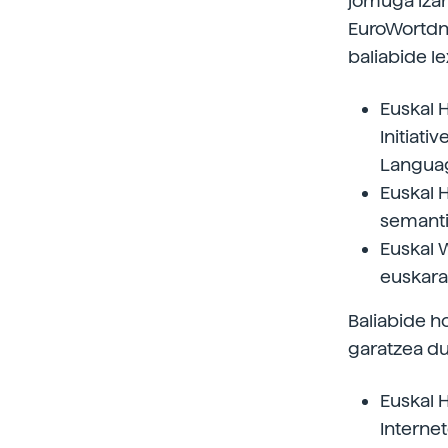
jomuga izan
EuroWortdne
baliabide le
Euskal H
Initiati
Languag
Euskal H
semanti
Euskal 
euskara
Baliabide h
garatzea du
Euskal 
Interne