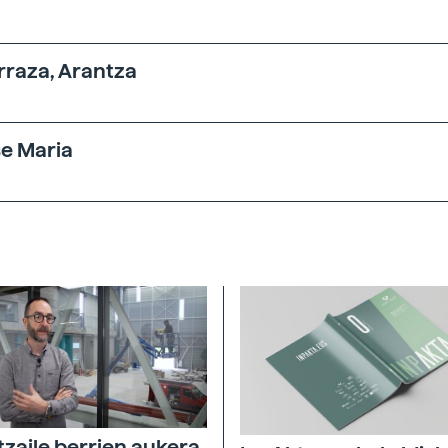
arraza, Arantza
se Maria
tzaile berrien aukera