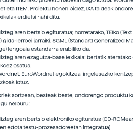
 duten honako proiektu hauekin dago lotuta: Wordne
t eta ITEM. Proiektu honen bidez, IXA taldeak ondor
xikalak erdietsi nahi ditu:
iztegiaren bertsio egituratua; horretarako, TEIko (Tex
ve) gida-lerroei jarraiki. SGML (Standard Generalized 
e) lengoaia estandarra erabiliko da.
iztegiaren ezagutza-base lexikala: bertatik ateratako 
koez osatua.
Wordnet: EuroWordnet egokitzea, ingelesezko kontze
zkoak lotuz.
oriek sortzean, besteak beste, ondorengo produktu k
gu helburu:
Hiztegiaren bertsio elektroniko egituratua (CD-ROMea
ten edota testu-prozesadoreetan integratua)