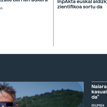
InpAkta euskal aldizk
zientifikoa sortu da
NA
Naiara
kasual
da"
EKLIPSEA