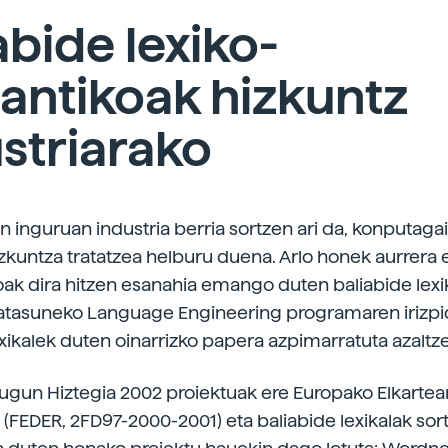
abide lexiko-
antikoak hizkuntz
striarako
n inguruan industria berria sortzen ari da, konputaga
hizkuntza tratatzea helburu duena. Arlo honek aurrera 
ak dira hitzen esanahia emango duten baliabide lexi
atasuneko Language Engineering programaren irizp
exikalek duten oinarrizko papera azpimarratuta azaltz
ugun Hiztegia 2002 proiektuak ere Europako Elkartea
 (FEDER, 2FD97-2000-2001) eta baliabide lexikalak sor