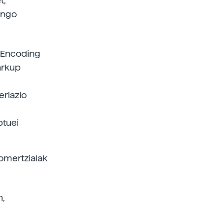
t,
engo
t Encoding
Markup
erlazio
ptuei
omertzialak
n,