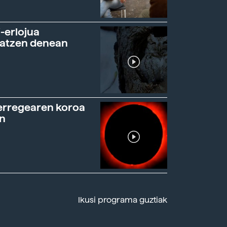
-erlojua
ratzen denean
erregearen koroa
n
Ikusi programa guztiak