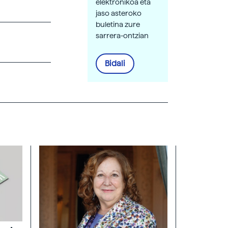
elektronikoa eta
jaso asteroko
buletina zure
sarrera-ontzian
Bidali