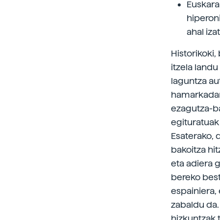
Euskara
hiperon
ahal iza
Historikoki,
itzela land
laguntza au
hamarkadan.
ezagutza-bas
egituratuak 
Esaterako, 
bakoitza hi
eta adiera 
bereko best
espainiera, 
zabaldu da.
hizkuntzak 