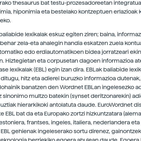
rako thesaurus bat testu-prozesadoreetan integratua:
imia, hiponimia eta bestelako kontzeptuen erlazioak 
teko.
 baliabide lexikalak eskuz egiten ziren; baina, inform
u behar zela-eta ahalegin handia eskatzen zuela kontua
tomatiko edo erdiautomatikoen bidea jorratzeari ekin
 Hiztegietan eta corpusetan dagoen informazioa at
e lexikalak (EBL) egin izan dira. EBLak baliabide lexik
ditugu, hitz eta adierei buruzko informazioa dutenak, 
dohainik banatzen den Wordnet EBLan ingelesezko a
tz sinonimo multzo batekin (synset deritzonarekin) ad
guztiak hierarkikoki antolatuta daude. EuroWordnet di
e EBL bat da eta Europako zortzi hizkuntzatara (alema
estoniera, frantses, ingeles, italiera, nederlandera eta
 EBL gehienak ingeleserako sortu direnez, gainontze
teknologia berriekiko egoera ahulean daude. Egoera 