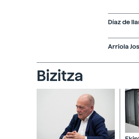
Díaz de Il
Arriola Jo
Bizitza
Ekin