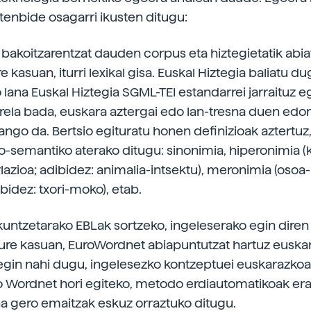
rtenbide osagarri ikusten ditugu:
a bakoitzarentzat dauden corpus eta hiztegietatik abi
e kasuan, iturri lexikal gisa. Euskal Hiztegia baliatu du
 lana Euskal Hiztegia SGML-TEI estandarrei jarraituz e
rrela bada, euskara aztergai edo lan-tresna duen edo
zango da. Bertsio egituratu honen definizioak aztertuz
iko-semantiko aterako ditugu: sinonimia, hiperonimia (
rlazioa; adibidez: animalia-intsektu), meronimia (osoa
ibidez: txori-moko), etab.
zkuntzetarako EBLak sortzeko, ingeleserako egin diren
Gure kasuan, EuroWordnet abiapuntutzat hartuz euska
gin nahi dugu, ingelesezko kontzeptuei euskarazkoak
 Wordnet hori egiteko, metodo erdiautomatikoak era
na gero emaitzak eskuz orraztuko ditugu.