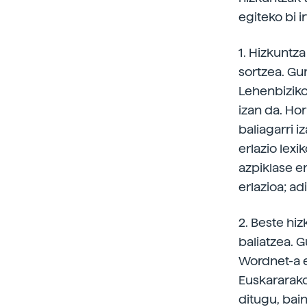
egiteko bi i
1. Hizkuntz
sortzea. Gur
Lehenbiziko
izan da. Ho
baliagarri i
erlazio lex
azpiklase e
erlazioa; ad
2. Beste hi
baliatzea. 
Wordnet-a e
Euskararako
ditugu, bai