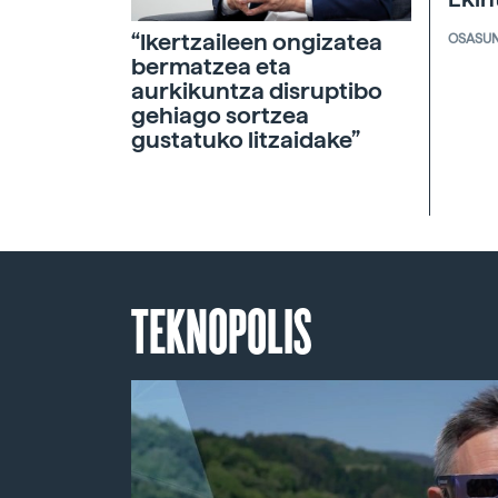
“Ikertzaileen ongizatea
OSASU
bermatzea eta
aurkikuntza disruptibo
gehiago sortzea
gustatuko litzaidake”
TEKNOPOLIS