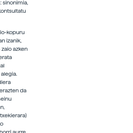
 sinonimia,
kontsultatu
azio-kopuru
n izanik,
 zaio azken
erata
al
alegia.
diera
ierazten da
seinu
n,
 txekierara)
ko
horri aurre