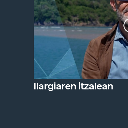
Ilargiaren itzalean