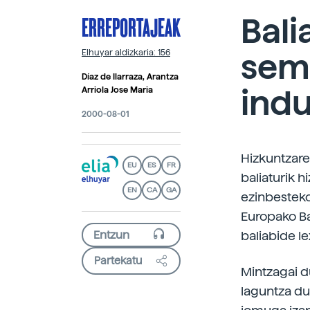
ERREPORTAJEAK
Bali
sem
Elhuyar aldizkaria: 156
Díaz de Ilarraza, Arantza
indu
Arriola Jose Maria
2000-08-01
Hizkuntzare
EU
ES
FR
baliaturik 
EN
CA
GA
ezinbesteko
Europako B
baliabide l
Partekatu
Mintzagai d
laguntza du